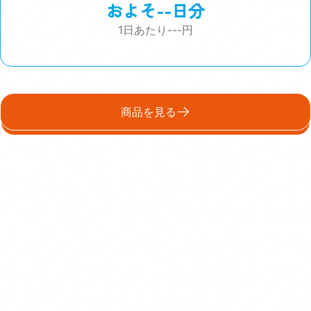
およそ
--
日分
1日あたり
---
円
商品を見る