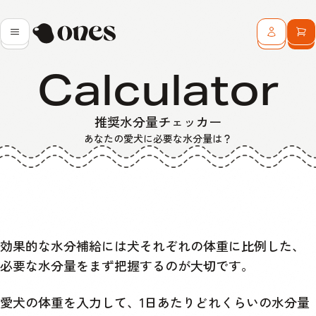
Ones
メニュー
ログイン
カ
Calculator
推奨水分量チェッカー
あなたの愛犬に必要な水分量は？
効果的な水分補給には犬それぞれの体重に比例した、
必要な水分量をまず把握するのが大切です。
愛犬の体重を入力して、1日あたりどれくらいの水分量