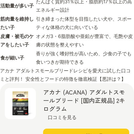
たんぱく質約31％以上・脂肪約17％以上の高
活動量が多い
子
エネルギー設計
筋肉量を維持し
引き締まった体型を目指したい犬や、スポー
たい
子
ティな体格の犬に向いている
皮膚・被毛のケ
オメガ3・6脂肪酸や亜鉛が豊富で、毛艶や皮
アをしたい
子
膚の状態を整えやすい
香りが強く嗜好性が高いため、少食の子でも
食が細い
子
食いつきが期待できる
アカナ アダルトスモールブリードレシピを愛犬に試した口コ
ミと評判！ 安全性とフードの特徴を徹底検証【悪評は？】
アカナ (ACANA) アダルトスモ
ールブリード [国内正規品] 2キ
ログラム
口コミを見る