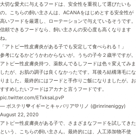
大切な愛犬に与えるフードは、安全性を重視して選びたいも
の。こちらの飼い主さんは、ACANAをはじめとする安全性が
高いフードを厳選し、ローテーションで与えているそうです。
信頼できるフードなら、飼い主さんの安心度も高くなります
ね。
「アトピー性皮膚炎がある子でも安定して食べられる！」
参考になるかどうかわからないが。うちの子今２歳半ですが。
アトピー性皮膚炎持つ、薬飲んでるしフードは色々変えてみま
したが、お肌の調子は良くなかったです。耳後ろ結構薄毛にな
りました。最終的にはフードと手作りご飯になりましたが。お
すすめしたいフードはアカナと言うフードです。
pic.twitter.com/ETxksaLpvP
— ボステリ💙イギーとキャバリア💛リノ (@rinrineniggy)
August 22, 2020
アトピー性皮膚炎がある子で、さまざまなフードを試してきた
という、こちらの飼い主さん。最終的には、人工添加物不使