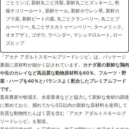
ごとリンゴ, 新鮮丸ごと洋梨, 新鮮丸ごとズッキーニ, 乾
燥チコリールート, 新鮮ケール, 新鮮ホウレン草, 新鮮カ
ブラ菜, 新鮮ビートの葉, 丸ごとクランベリー, 丸ごとブ
ルーベリー, 丸ごとサスカトゥーンベリー, ターメリック,
オオアザミ, ゴボウ, ラベンダー, マシュマロルート, ロー
ズヒップ
「アカナ アダルトスモールブリードレシピ」は、パッケージ
裏面に原材料が細かく記されています。
カナダ産の新鮮な鶏肉
や生のカレイなど高品質な動物原材料を60％、フルーツ・野
菜・ハーブを40％とバランスよく配合したプレミアムフード
です。
畜産農家や牧場主、水産業者などと協力して新鮮な食材の調達
に努めており、捕れてから5日以内の新鮮な原材料を使用して
良質な動物性たんぱく質を含む「アカナ アダルトスモールブ
リードレシピ」を製造。