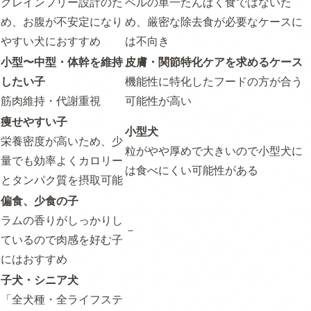
グレインフリー設計のた
ベルの単一たんぱく食ではないた
め、お腹が不安定になり
め、厳密な除去食が必要なケースに
やすい犬におすすめ
は不向き
小型〜中型・体幹を維持
皮膚・関節特化ケアを求めるケース
したい子
機能性に特化したフードの方が合う
筋肉維持・代謝重視
可能性が高い
痩せやすい子
小型犬
栄養密度が高いため、少
粒がやや厚めで大きいので小型犬に
量でも効率よくカロリー
は食べにくい可能性がある
とタンパク質を摂取可能
偏食、少食の子
ラムの香りがしっかりし
－
ているので肉感を好む子
にはおすすめ
子犬・シニア犬
「全犬種・全ライフステ