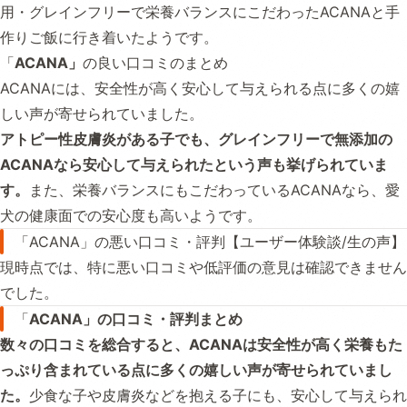
用・グレインフリーで栄養バランスにこだわったACANAと手
作りご飯に行き着いたようです。
「
ACANA」
の良い口コミのまとめ
ACANAには、安全性が高く安心して与えられる点に多くの嬉
しい声が寄せられていました。
アトピー性皮膚炎がある子でも、グレインフリーで無添加の
ACANAなら安心して与えられたという声も挙げられていま
す。
また、栄養バランスにもこだわっているACANAなら、愛
犬の健康面での安心度も高いようです。
「ACANA」の悪い口コミ・評判【ユーザー体験談/生の声】
現時点では、特に悪い口コミや低評価の意見は確認できません
でした。
「
ACANA」の口コミ・評判まとめ
数々の口コミを総合すると、ACANAは安全性が高く栄養もた
っぷり含まれている点に多くの嬉しい声が寄せられていまし
た。
少食な子や皮膚炎などを抱える子にも、安心して与えられ