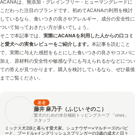
ACANAは、無添加・グレインフリー・ヒューマングレードに
こだわった注目のブランドです。初めてACANAの利用を検討
しているなら、食いつきの良さやアレルギー、成分の安全性に
ついて知っておきたい方が多いでしょう。
そこで本記事では、
実際にACANAを利用した人からの口コミ
と愛犬への実食レビューをご紹介します。
本記事を読むこと
で、実際に与えた感想をもとにした食いつきの良さやコスパに
加え、原材料の安全性や敏感な子にも与えられるかなどについ
ての答えが見つかります。購入を検討しているなら、ぜひ最後
までご覧ください。
著者
藤井 麻乃子（ふじい そのこ）
愛犬のための水分補給トッピングスープ 「ones」
スタッフ
ミックス犬2頭と暮らす愛犬家。シュナウザー×マルチーズのパピ
ーと、プードル×イングリッシュスプリンガーの3歳の成犬と日々