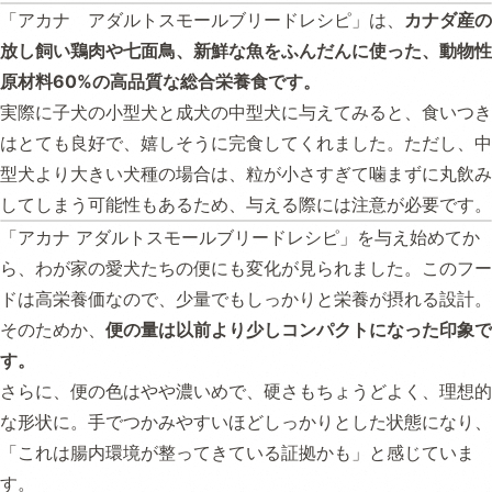
「アカナ アダルトスモールブリードレシピ」は、
カナダ産の
放し飼い鶏肉や七面鳥、新鮮な魚をふんだんに使った、動物性
原材料60%の高品質な総合栄養食です。
実際に子犬の小型犬と成犬の中型犬に与えてみると、食いつき
はとても良好で、嬉しそうに完食してくれました。ただし、中
型犬より大きい犬種の場合は、粒が小さすぎて噛まずに丸飲み
してしまう可能性もあるため、与える際には注意が必要です。
「アカナ アダルトスモールブリードレシピ」を与え始めてか
ら、わが家の愛犬たちの便にも変化が見られました。このフー
ドは高栄養価なので、少量でもしっかりと栄養が摂れる設計。
そのためか、
便の量は以前より少しコンパクトになった印象で
す。
さらに、便の色はやや濃いめで、硬さもちょうどよく、理想的
な形状に。手でつかみやすいほどしっかりとした状態になり、
「これは腸内環境が整ってきている証拠かも」と感じていま
す。