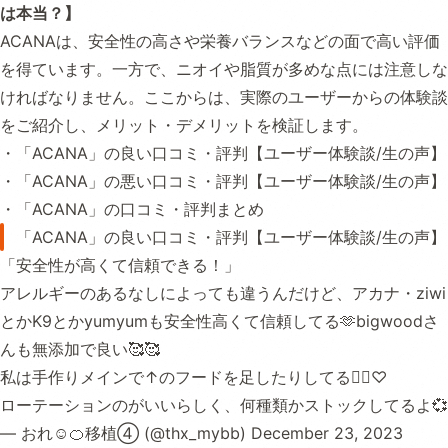
は本当？】
ACANAは、安全性の高さや栄養バランスなどの面で高い評価
を得ています。一方で、ニオイや脂質が多めな点には注意しな
ければなりません。ここからは、実際のユーザーからの体験談
をご紹介し、メリット・デメリットを検証します。
・「ACANA」の良い口コミ・評判【ユーザー体験談/生の声】
・「ACANA」の悪い口コミ・評判【ユーザー体験談/生の声】
・「ACANA」の口コミ・評判まとめ
「ACANA」の良い口コミ・評判【ユーザー体験談/生の声】
「安全性が高くて信頼できる！」
アレルギーのあるなしによっても違うんだけど、アカナ・ziwi
とかK9とかyumyumも安全性高くて信頼してる🫶bigwoodさ
んも無添加で良い🥰🥰
私は手作りメインで↑のフードを足したりしてる🙋‍♀️♡
ローテーションのがいいらしく、何種類かストックしてるよ💞
— おれ☺︎🍊移植④ (@thx_mybb)
December 23, 2023