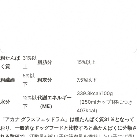
粗たんぱ
31%以
脂肪分
15%以上
く質
上
5%以
粗繊維
粗灰分
7.5%以下
下
339.3kcal/100g
12%以
代謝エネルギー
水分
（250mlカップ1杯につき
下
（ME）
407kcal）
「アカナ グラスフェッドラム」は粗たんぱく質31％となって
おり、一般的なドッグフードと比較すると高たんぱくに分類さ
れる数値で、
活動量が多い子や筋肉量を維持したい子には適し