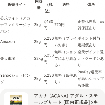
内容
販売サイト
（税
送料
備考
量
込）
公式サイト（アカ
7,480
正規代理店、品
ナファミリージャ
2kg
770円
円
質保証あり
パン）
5,236
無料（プライ
ポイント付与・
Amazon
2kg
円
ム対象）
定期便あり
無料（ショッ
楽天ポイント還
5,236
楽天市場
32kg
プにより異な
元・クーポンあ
円
る）
り
PayPay還元率
Yahooショッピン
5,236
無料（条件あ
2kg
が高いショップ
グ
円
り）
も多数
アカナ (ACANA) アダルトスモ
ールブリード [国内正規品] 2キ