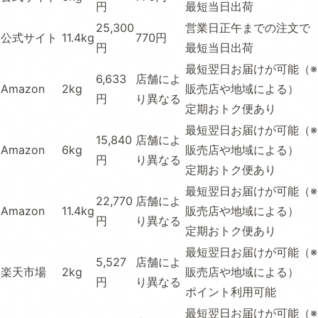
円
最短当日出荷
25,300
営業日正午までの注文で
公式サイト
11.4kg
770円
円
最短当日出荷
最短翌日お届けが可能（※
6,633
店舗によ
Amazon
2kg
販売店や地域による）
円
り異なる
定期おトク便あり
最短翌日お届けが可能（※
15,840
店舗によ
Amazon
6kg
販売店や地域による）
円
り異なる
定期おトク便あり
最短翌日お届けが可能（※
22,770
店舗によ
Amazon
11.4kg
販売店や地域による）
円
り異なる
定期おトク便あり
最短翌日お届けが可能（※
5,527
店舗によ
楽天市場
2kg
販売店や地域による）
円
り異なる
ポイント利用可能
最短翌日お届けが可能（※