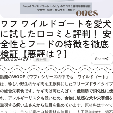
ワフ ワイルドゴートを愛犬
に試した口コミと評判！ 安
全性とフードの特徴を徹底
検証【悪評は？】
2025/4/29
Share
未分類
話題のWOOF（ワフ）シリーズの中でも「ワイルドゴート」
は、珍しい野生のヤギ肉を主原料にしたフリーズドライタイプ
の総合栄養食です。ヤギ肉は高たんぱく・低脂肪で消化性に優
れ、アレルギーリスクも低いため、食物に敏感な犬や栄養価を
重視する飼い主さんから注目を集めています。
原材料はすべて
ニュージーランド産の自然素材を使用し、人工添加物は一切不