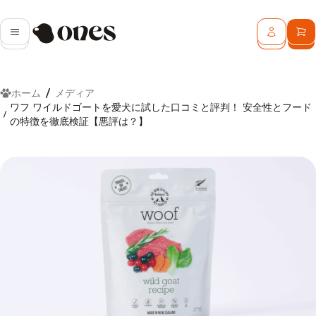
Ones
メニュー
ログイン
カ
ホーム
メディア
ワフ ワイルドゴートを愛犬に試した口コミと評判！ 安全性とフード
の特徴を徹底検証【悪評は？】