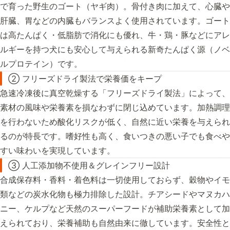
で育った野生のゴート（ヤギ肉）。骨付き肉に加えて、心臓や
肝臓、胃などの内臓もバランスよく使用されています。ゴート
は高たんぱく・低脂肪で消化にも優れ、牛・鶏・豚などにアレ
ルギーを持つ犬にも安心して与えられる新奇たんぱく源（ノベ
ルプロテイン）です。
② フリーズドライ製法で栄養価をキープ
急速冷凍後に真空乾燥する「フリーズドライ製法」によって、
素材の風味や栄養素を損なわずに閉じ込めています。加熱調理
を行わないため酸化リスクが低く、自然に近い栄養を与えられ
るのが特長です。嗜好性も高く、食いつきの悪い子でも食べや
すい味わいを実現しています。
③ 人工添加物不使用＆グレインフリー設計
合成保存料・香料・着色料は一切使用しておらず、穀物やイモ
類などの炭水化物も極力排除した設計。チアシードやマヌカハ
ニー、ケルプなど天然のスーパーフードが補助栄養素として加
えられており、栄養補助も自然由来に徹しています。安全性と