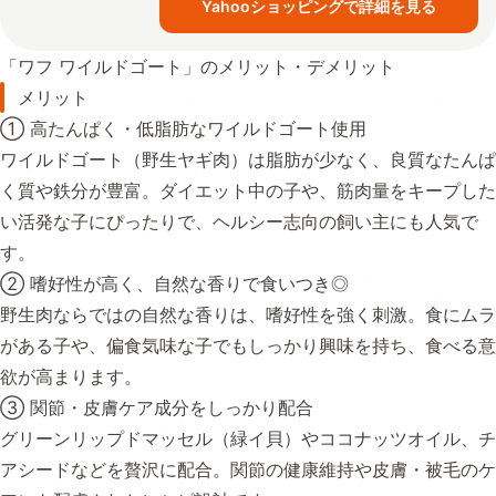
Yahooショッピングで詳細を見る
「ワフ ワイルドゴート」のメリット・デメリット
メリット
① 高たんぱく・低脂肪なワイルドゴート使用
ワイルドゴート（野生ヤギ肉）は脂肪が少なく、良質なたんぱ
く質や鉄分が豊富。ダイエット中の子や、筋肉量をキープした
い活発な子にぴったりで、ヘルシー志向の飼い主にも人気で
す。
② 嗜好性が高く、自然な香りで食いつき◎
野生肉ならではの自然な香りは、嗜好性を強く刺激。食にムラ
がある子や、偏食気味な子でもしっかり興味を持ち、食べる意
欲が高まります。
③ 関節・皮膚ケア成分をしっかり配合
グリーンリップドマッセル（緑イ貝）やココナッツオイル、チ
アシードなどを贅沢に配合。関節の健康維持や皮膚・被毛のケ