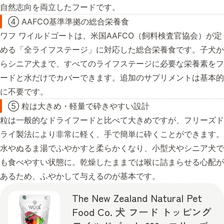
自然志向を両立したフードです。
④ AAFCO基準準拠の総合栄養食
ワフ ワイルドゴートは、米国AAFCO（飼料検査官協会）が定
める「全ライフステージ」に対応した総合栄養食です。子犬か
らシニア犬まで、すべてのライフステージに必要な栄養素をフ
ードと水だけでカバーできます。追加のサプリメントは基本的
に不要です。
⑤ 粒は大きめ・軽量で砕きやすい設計
粒は一般的なドライフードと比べて大きめですが、フリーズド
ライ製法により非常に軽く、手で簡単に砕くことができます。
水やぬるま湯でふやかすと柔らかくなり、小型犬やシニア犬で
も食べやすい状態に。乾燥したままでは喉に詰まらせる心配が
あるため、ふやかして与えるのが基本です。
The New Zealand Natural Pet
Food Co. 犬 フード トッピング