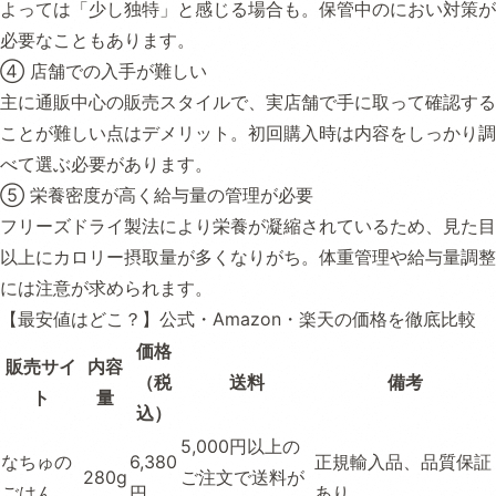
よっては「少し独特」と感じる場合も。保管中のにおい対策が
必要なこともあります。
④ 店舗での入手が難しい
主に通販中心の販売スタイルで、実店舗で手に取って確認する
ことが難しい点はデメリット。初回購入時は内容をしっかり調
べて選ぶ必要があります。
⑤ 栄養密度が高く給与量の管理が必要
フリーズドライ製法により栄養が凝縮されているため、見た目
以上にカロリー摂取量が多くなりがち。体重管理や給与量調整
には注意が求められます。
【最安値はどこ？】公式・Amazon・楽天の価格を徹底比較
価格
販売サイ
内容
（税
送料
備考
ト
量
込）
5,000円以上の
なちゅの
6,380
正規輸入品、品質保証
280g
ご注文で送料が
ごはん
円
あり