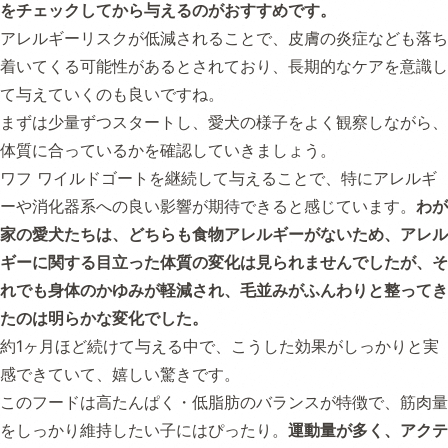
をチェックしてから与えるのがおすすめです。
アレルギーリスクが低減されることで、皮膚の炎症なども落ち
着いてくる可能性があるとされており、長期的なケアを意識し
て与えていくのも良いですね。
まずは少量ずつスタートし、愛犬の様子をよく観察しながら、
体質に合っているかを確認していきましょう。
ワフ ワイルドゴートを継続して与えることで、特にアレルギ
ーや消化器系への良い影響が期待できると感じています。
わが
家の愛犬たちは、どちらも食物アレルギーがないため、アレル
ギーに関する目立った体質の変化は見られませんでしたが、そ
れでも身体のかゆみが軽減され、毛並みがふんわりと整ってき
たのは明らかな変化でした。
約1ヶ月ほど続けて与える中で、こうした効果がしっかりと実
感できていて、嬉しい驚きです。
このフードは高たんぱく・低脂肪のバランスが特徴で、筋肉量
をしっかり維持したい子にはぴったり。
運動量が多く、アクテ