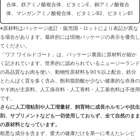
合体、鉄アミノ酸複合体、ビタミンE、銅アミノ酸複合
体、マンガンアミノ酸複合体、ビタミンB2、ビタミンB1
※原材料はパッケージ改訂・販売国・ロットにより表記が異な
る場合があります。最終的には現物パッケージの表示を優先し
てください。
「ワフ ワイルドゴート」は、パッケージ裏面に原材料が細か
く記されています。世界的に認められているニュージーランド
の高品質なお肉を使い、動物性原材料を90％以上配合。鉄分
とたんぱく質を多く含み、飽和脂肪酸が少ない健康的な赤身の
ヤギ肉が主原料。人工保存料・人工香料・人工着色料は不使用
です。
さらに人工増粘剤や人工増量材、飼育時に成長ホルモンや抗生
剤、サプリメントなども一切使用しておらず、全て自然のまま
の原材料となっています。
粗悪な成分を含まず、愛犬の健康だけを第一に考えたレシピ