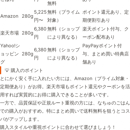
無料
5,225
無料（プライム
ポイント還元あり、定
Amazon
280g
円〜
対象）
期便割引あり
6,380
無料（ショップ
楽天ポイント付与、ク
楽天市場
280g
円
により異なる）
ーポン配布あり
Yahoo!シ
PayPayポイント付
6,380
無料（ショップ
ョッピン
280g
与、まとめ買い特典店
円
により異なる）
グ
舗あり
💡 購入のポイント
とにかく安く手に入れたい方には、Amazon（プライム対象・
定期便あり）がお得。楽天市場もポイント還元やクーポンを活
用すれば実質的にお得に購入できることが多いです。
一方で、品質保証や正規ルート重視の方には、なちゅのごはん
での購入がおすすめ。特にまとめ買いで送料無料を狙うとコス
パがアップします。
購入スタイルや重視ポイントに合わせて選びましょう！