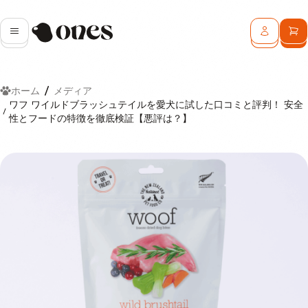
Ones
メニュー
ログイン
カ
ホーム
メディア
ワフ ワイルドブラッシュテイルを愛犬に試した口コミと評判！ 安全
性とフードの特徴を徹底検証【悪評は？】