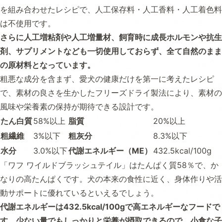
を組み合わせたレシピで、人工保存料・人工香料・人工着色料
は不使用です。
さらに人工増粘剤や人工増量材、飼育時に成長ホルモンや抗生
剤、サプリメントなども一切使用しておらず、全て自然のまま
の原材料となっています。
粗悪な成分を含まず、愛犬の健康だけを第一に考えたレシピ
で、素材の良さを生かしたフリーズドライ製法により、素材の
風味や栄養素の保持が期待できる設計です。
たん白質
58%以上
脂質
20%以上
粗繊維
3%以下
粗灰分
8.3%以下
水分
3.0%以下
代謝エネルギー（ME）
432.5kcal/100g
「ワフ ワイルドブラッシュテイル」はたんぱく質58％で、か
なりの高たんぱくです。犬の本来の食性に近く、身体作りや活
動サポートに優れているといえるでしょう。
代謝エネルギーは432.5kcal/100gで高エネルギーなフードで
す。少ない量でもしっかりと栄養が摂取できるので、小食な子