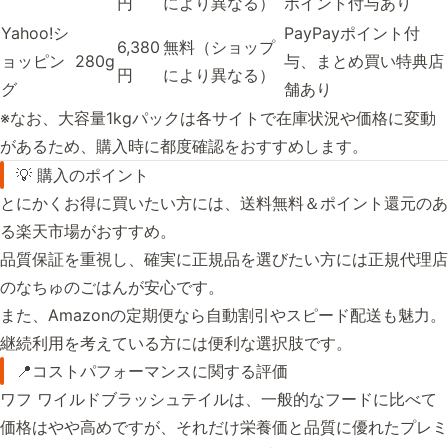
円
により異なる）
ポイント付与あり
Yahoo!シ
PayPayポイント付
6,380
無料（ショップ
ョッピン
280g
与、まとめ買い特典店
円
により異なる）
グ
舗あり
※なお、大容量1kgパックは各サイトで在庫状況や価格に変動
があるため、購入時に都度確認をおすすめします。
💡 購入のポイント
とにかくお得に買いたい方には、送料無料＆ポイント還元のあ
る楽天市場がおすすめ。
品質保証を重視し、確実に正規品を選びたい方には正規代理店
のなちゅのごはんが安心です。
また、Amazonの定期便なら自動割引やスピード配送も魅力。
継続利用を考えている方には便利な選択肢です。
📍コストパフォーマンスに関する評価
ワフ ワイルドブラッシュテイルは、一般的なフードに比べて
価格はやや高めですが、それだけ栄養価と品質に優れたプレミ