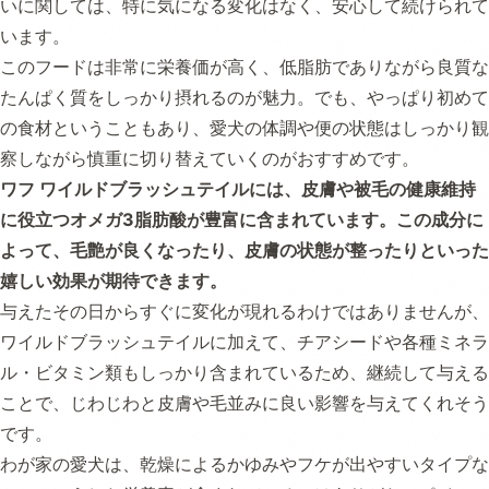
いに関しては、特に気になる変化はなく、安心して続けられて
います。
このフードは非常に栄養価が高く、低脂肪でありながら良質な
たんぱく質をしっかり摂れるのが魅力。でも、やっぱり初めて
の食材ということもあり、愛犬の体調や便の状態はしっかり観
察しながら慎重に切り替えていくのがおすすめです。
ワフ ワイルドブラッシュテイルには、皮膚や被毛の健康維持
に役立つオメガ3脂肪酸が豊富に含まれています。この成分に
よって、毛艶が良くなったり、皮膚の状態が整ったりといった
嬉しい効果が期待できます。
与えたその日からすぐに変化が現れるわけではありませんが、
ワイルドブラッシュテイルに加えて、チアシードや各種ミネラ
ル・ビタミン類もしっかり含まれているため、継続して与える
ことで、じわじわと皮膚や毛並みに良い影響を与えてくれそう
です。
わが家の愛犬は、乾燥によるかゆみやフケが出やすいタイプな