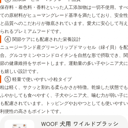
保存料・着色料・香料といった人工添加物は一切不使用。すべ
ての原材料がヒューマングレード基準を満たしており、安全性
と品質へのこだわりが徹底されています。愛犬に安心して与え
られるプレミアムフードです。
④ 関節ケアにも配慮された栄養設計
ニュージーランド産グリーンリップドマッセル（緑イ貝）を配
合。グルコサミンやコンドロイチンを自然な形で摂取でき、関
節の健康維持をサポートします。運動量の多い子やシニア犬に
も嬉しい設計です。
⑤ 軽量で使いやすい小粒タイプ
粒は軽く、サクッと割れる柔らかさが特徴。乾燥した状態でも
ふやかしても食べやすく、子犬やシニア犬、噛む力が弱い子に
も配慮されています。トッピングやおやつとしても使いやすい
利便性の高さもポイントです。
WOOF 犬用 ワイルドブラッシ