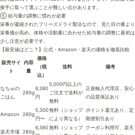
接手に取って選ぶことが難しい点があります。
⑤ 給与量の調整に慣れが必要
栄養が凝縮されたフリーズドライ製法なので、見た目の量より
栄養価が高め。体格や活動量に合わせた給与量の調整に最初は
少し注意が必要です。
【最安値はどこ？】公式・Amazon・楽天の価格を徹底比較
価格
販売サイ
内容
（税
送料
備考
ト
量
込）
5,000円以上の
なちゅの
6,380
正規輸入代理店、安心
280g
ご注文で送料が
ごはん
円
の品質保証あり
無料
5,300
無料（ショップ
ポイント還元あり、定
Amazon
280g
円〜
により異なる）
期便割引あり
6,380
無料（ショップ
クーポン利用可、楽天
楽天市場
280g