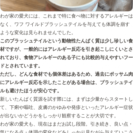
わが家の愛犬には、これまで特に食べ物に対するアレルギーは
なく、ワフ ワイルドブラッシュテイルを与えても体調を崩す
ような変化は見られませんでした。
このブラッシュテイルという動物性たんぱく質は少し珍しい食
材ですが、一般的にはアレルギー反応を引き起こしにくいとさ
れており、食物アレルギーのある子にも比較的与えやすいフー
ドとされています。
ただし、どんな食材でも個体差はあるため、過去にポッサム肉
にアレルギー反応を示したことがある場合は、ブラッシュテイ
ルも避けたほうが安心です。
新しいたんぱく質源を試す際には、まずは少量からスタートし
て、下痢や嘔吐、皮膚のかゆみや発疹といったアレルギー症状
が出ないかどうかをしっかり観察することが大切です。
わが家の愛犬も、現在はまだお試し段階。引き続き、良い点・
気になる点・体調の変化などをしっかり見ながら与えていこう