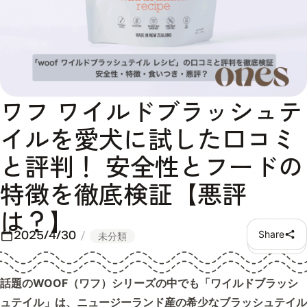
ワフ ワイルドブラッシュテ
イルを愛犬に試した口コミ
と評判！ 安全性とフードの
特徴を徹底検証【悪評
は？】
2025/4/30
Share
未分類
話題のWOOF（ワフ）シリーズの中でも「ワイルドブラッシ
ュテイル」は、ニュージーランド産の希少なブラッシュテイル