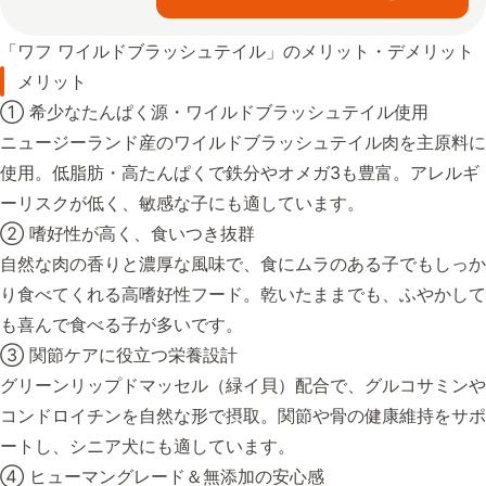
「ワフ ワイルドブラッシュテイル」のメリット・デメリット
メリット
① 希少なたんぱく源・ワイルドブラッシュテイル使用
ニュージーランド産のワイルドブラッシュテイル肉を主原料に
使用。低脂肪・高たんぱくで鉄分やオメガ3も豊富。アレルギ
ーリスクが低く、敏感な子にも適しています。
② 嗜好性が高く、食いつき抜群
自然な肉の香りと濃厚な風味で、食にムラのある子でもしっか
り食べてくれる高嗜好性フード。乾いたままでも、ふやかして
も喜んで食べる子が多いです。
③ 関節ケアに役立つ栄養設計
グリーンリップドマッセル（緑イ貝）配合で、グルコサミンや
コンドロイチンを自然な形で摂取。関節や骨の健康維持をサポ
ートし、シニア犬にも適しています。
④ ヒューマングレード＆無添加の安心感