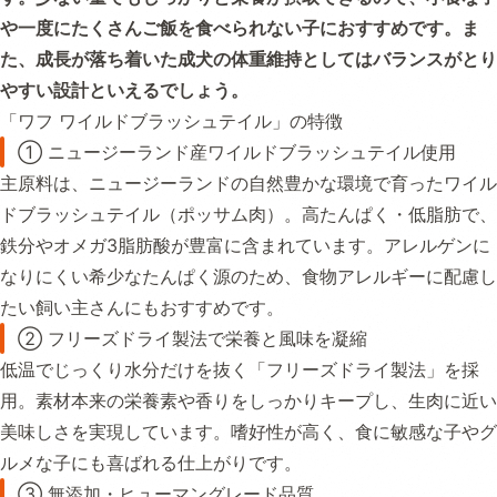
や一度にたくさんご飯を食べられない子におすすめです。ま
た、成長が落ち着いた成犬の体重維持としてはバランスがとり
やすい設計といえるでしょう。
「ワフ ワイルドブラッシュテイル」の特徴
① ニュージーランド産ワイルドブラッシュテイル使用
主原料は、ニュージーランドの自然豊かな環境で育ったワイル
ドブラッシュテイル（ポッサム肉）。高たんぱく・低脂肪で、
鉄分やオメガ3脂肪酸が豊富に含まれています。アレルゲンに
なりにくい希少なたんぱく源のため、食物アレルギーに配慮し
たい飼い主さんにもおすすめです。
② フリーズドライ製法で栄養と風味を凝縮
低温でじっくり水分だけを抜く「フリーズドライ製法」を採
用。素材本来の栄養素や香りをしっかりキープし、生肉に近い
美味しさを実現しています。嗜好性が高く、食に敏感な子やグ
ルメな子にも喜ばれる仕上がりです。
③ 無添加・ヒューマングレード品質