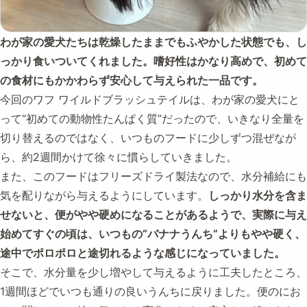
わが家の愛犬たちは乾燥したままでもふやかした状態でも、し
っかり食いついてくれました。嗜好性はかなり高めで、初めて
の食材にもかかわらず安心して与えられた一品です。
今回のワフ ワイルドブラッシュテイルは、わが家の愛犬にと
って“初めての動物性たんぱく質”だったので、いきなり全量を
切り替えるのではなく、いつものフードに少しずつ混ぜなが
ら、約2週間かけて徐々に慣らしていきました。
また、このフードはフリーズドライ製法なので、水分補給にも
気を配りながら与えるようにしています。
しっかり水分を含ま
せないと、便がやや硬めになることがあるようで、実際に与え
始めてすぐの頃は、いつもの“バナナうんち”よりもやや硬く、
途中でポロポロと途切れるような感じになっていました。
そこで、水分量を少し増やして与えるように工夫したところ、
1週間ほどでいつも通りの良いうんちに戻りました。便のにお