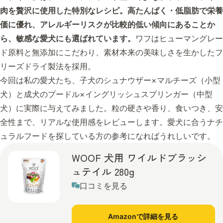
肉を贅沢に使用した特別なレシピ。高たんぱく・低脂肪で栄養
価に優れ、アレルギーリスクが比較的低い傾向にあることか
ら、敏感な愛犬にも選ばれています。
ワフはヒューマングレー
ド原料と無添加にこだわり、素材本来の美味しさを生かしたフ
リーズドライ製法を採用。
今回は私の愛犬たち、子犬のシュナウザー×マルチーズ（小型
犬）と成犬のプードル×イングリッシュスプリンガー（中型
犬）に実際に与えてみました。粒の硬さや香り、食いつき、安
全性まで、リアルな使用感をレビューします。愛犬に合うナチ
ュラルフードを探している方の参考になればうれしいです。
WOOF 犬用 ワイルドブラッシ
ュテイル 280g
口コミを見る
Amazonで詳細を見る