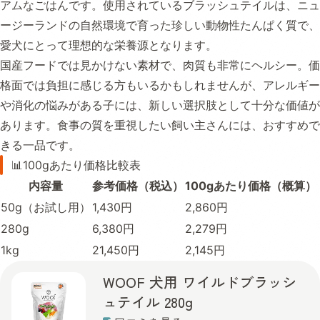
アムなごはんです。使用されているブラッシュテイルは、ニュ
ージーランドの自然環境で育った珍しい動物性たんぱく質で、
愛犬にとって理想的な栄養源となります。
国産フードでは見かけない素材で、肉質も非常にヘルシー。価
格面では負担に感じる方もいるかもしれませんが、アレルギー
や消化の悩みがある子には、新しい選択肢として十分な価値が
あります。食事の質を重視したい飼い主さんには、おすすめで
きる一品です。
📊100gあたり価格比較表
内容量
参考価格（税込）
100gあたり価格（概算）
50g（お試し用）
1,430円
2,860円
280g
6,380円
2,279円
1kg
21,450円
2,145円
WOOF 犬用 ワイルドブラッシ
ュテイル 280g