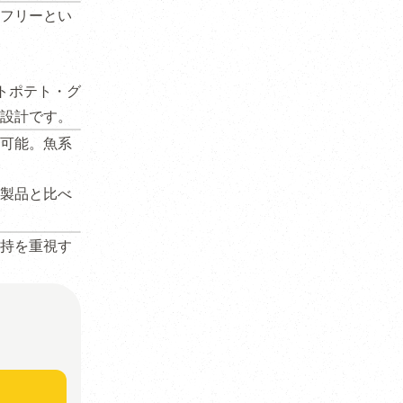
フリーとい
トポテト・グ
設計です。
可能。魚系
他製品と比べ
持を重視す