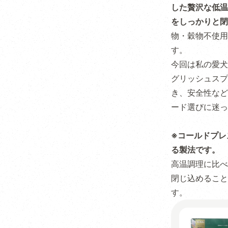
した贅沢な低温
をしっかりと閉
物・穀物不使用
す。
今回は私の愛犬
グリッシュスプ
き、安全性など
ード選びに迷っ
※コールドプレ
る製法です。
高温調理に比べ
閉じ込めること
す。