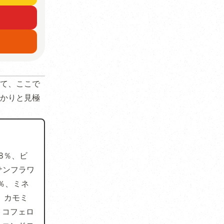
て、ここで
かりと見極
8％、ビ
サンフラワ
5％、ミネ
、カモミ
トコフェロ