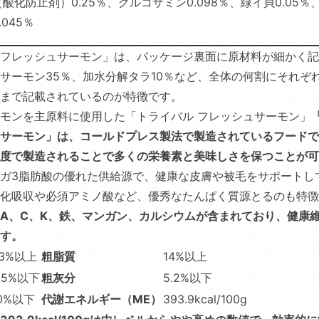
酸化防止剤）0.25％、グルコサミン0.098％、緑イ貝0.05％
045％
フレッシュサーモン」は、パッケージ裏面に原材料が細かく記
サーモン35％、加水分解タラ10％など、全体の何割にそれぞ
まで記載されているのが特徴です。
モンを主原料に使用した「トライバル フレッシュサーモン」
サーモン」は、コールドプレス製法で製造されているフードで
度で製造されることで多くの栄養素と美味しさを保つことが可
ガ3脂肪酸の優れた供給源で、健康な皮膚や被毛をサポートし
化吸収や必須アミノ酸など、優秀なたんぱく質源とるのも特徴
A、C、K、鉄、マンガン、カルシウムが含まれており、健康
す。
3%以上
粗脂質
14%以上
.5%以下
粗灰分
5.2%以下
0%以下
代謝エネルギー（ME）
393.9kcal/100g