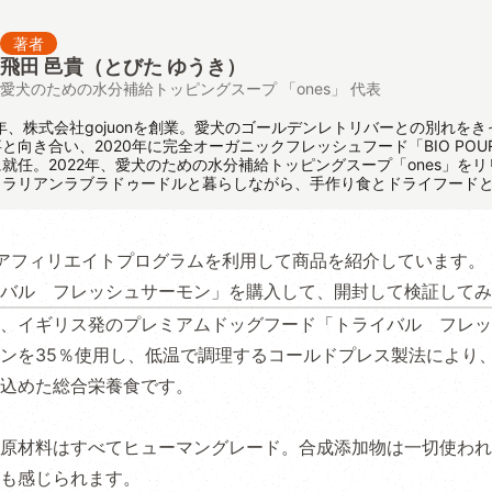
著者
飛田 邑貴
（とびた ゆうき）
愛犬のための水分補給トッピングスープ 「ones」 代表
8年、株式会社gojuonを創業。愛犬のゴールデンレトリバーとの別れを
向き合い、2020年に完全オーガニックフレッシュフード「BIO POUR 
就任。2022年、愛犬のための水分補給トッピングスープ「ones」を
トラリアンラブラドゥードルと暮らしながら、手作り食とドライフード
アフィリエイトプログラムを利用して商品を紹介しています。
バル フレッシュサーモン」を購入して、開封して検証してみ
、イギリス発のプレミアムドッグフード「トライバル フレッ
ンを35％使用し、低温で調理するコールドプレス製法により
込めた総合栄養食です。
原材料はすべてヒューマングレード。合成添加物は一切使われ
も感じられます。