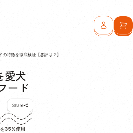
ログイン
カ
ドの特徴を徹底検証【悪評は？】
を愛犬
フード
Share
を35％使用