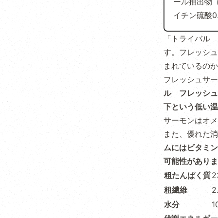
ール抽出物（
イチン硫酸0.
「トライバル 
す。フレッシュ
まれているのか
フレッシュサー
ル フレッシュ
下という低い温
サーモンはオメ
また、優れた消
ムにはビタミン
可能性がありま
粗たんぱく質
2
粗繊維
2
水分
1