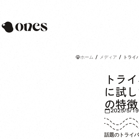
Ones
ホーム
メディア
トライ
トライ
に試し
の特徴
2025/5/19
話題のトライバ