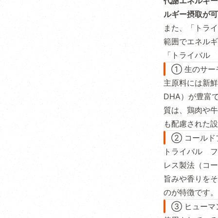
代謝エネルギー3
ルギー摂取が可
また、「トライ
範囲でエネルギ
「トライバル 
① 生のサー
主原料には新鮮
DHA）が豊富
質は、鶏肉や牛
も配慮された設
② コールド
トライバル フ
レス製法（コー
旨みや香りをそ
のが特徴です。
③ ヒューマ