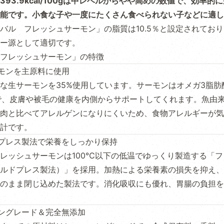
93.9kcal/100gは中レベルからやや高めの数値で、効率的
能です。小食な子や一度にたくさん食べられない子などに適し
バル フレッシュサーモン」の脂質は10.5％と設定されてお
ー源として適切です。
フレッシュサーモン」の特徴
モンを主原料に使用
な生サーモンを35%使用しています。サーモンはオメガ3脂肪酸
で、皮膚や被毛の健康を内側からサポートしてくれます。魚由
肉と比べてアレルゲンになりにくいため、食物アレルギーが気
計です。
プレス製法で栄養をしっかり保持
レッシュサーモンは100℃以下の低温でゆっくり製造する「
ルドプレス製法）」を採用。加熱による栄養素の損失を抑え、
のまま閉じ込めた製法です。消化吸収にも優れ、胃腸の負担を
ングレード＆完全無添加