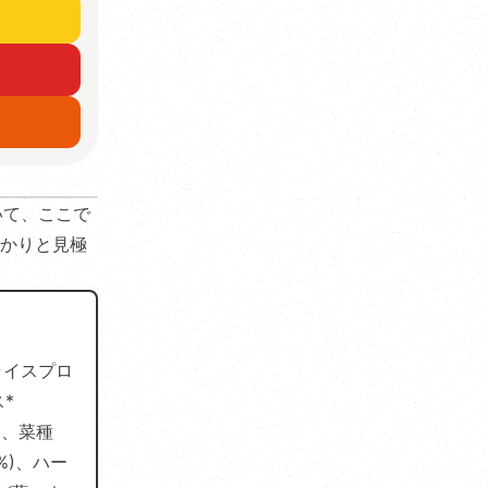
いて、ここで
かりと見極
ライスプロ
*
ム、菜種
%)、ハー