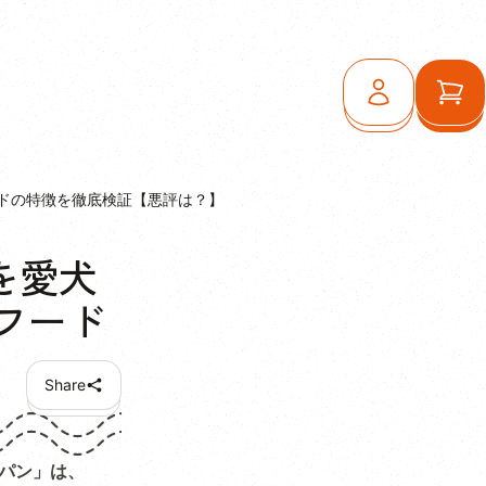
ログイン
カ
ードの特徴を徹底検証【悪評は？】
を愛犬
フード
Share
ャパン」は、