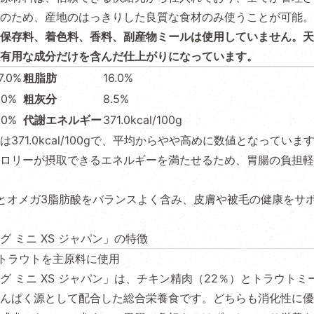
のため、産地のはっきりした良質な食材のみ使うことが可能。
保存料、着色料、香料、副産物ミールは使用していません。天
有用な成分だけを含んだ仕上がりになっています。
7.0%
粗脂肪
16.0%
.0%
粗灰分
8.5%
.0%
代謝エネルギー
371.0kcal/100g
371.0kcal/100gで、平均からやや高めに数値となっていま
ロリーが摂取できるエネルギーを満たせるため、胃腸の負担軽
とオメガ3脂肪酸をバランスよく含み、皮膚や被毛の健康をサ
グ ミニ XS ジャパン」の特徴
トラウトを主原料に使用
グ ミニ XS ジャパン」は、チキン精肉（22％）とトラウトミ
んぱく源として配合した総合栄養食です。どちらも消化性に優