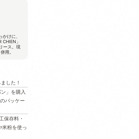
きっかけに、
CHIEN」
リリース。現
と併用。
みました！
パン」を購入
のパッケー
工保存料・
や米粉を使っ