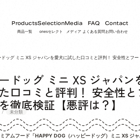
Products
Selection
Media
FAQ
Contact
商品一覧
onesセレクト
メディア
よくある質問
お問い合わせ
ードッグ ミニ XS ジャパンを愛犬に試した口コミと評判！ 安全性とフ
ードッグ ミニ XS ジャパン
た口コミと評判！ 安全性と
を徹底検証【悪評は？】
未分類
ミアムフード「HAPPY DOG（ハッピードッグ）ミニ XS ジ