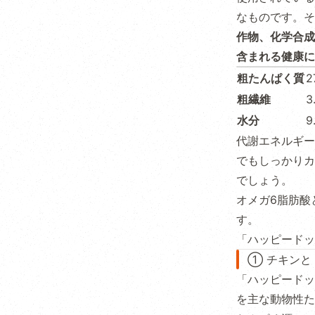
なものです。そ
作物、化学合成
含まれる健康に
粗たんぱく質
2
粗繊維
3
水分
9
代謝エネルギーは
でもしっかりカ
でしょう。
オメガ6脂肪酸
す。
「ハッピードッ
① チキンと
「ハッピードッ
を主な動物性た