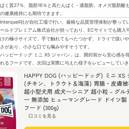
ぱく質27％、脂肪16％と高たんぱく・適脂肪。オメガ脂肪酸
の健康維持にも期待できます。
Interquell社が自社工場で行い、厳格な品質管理体制が整っ
ールドプレミアム株式会社が担っており、ECサイトでも購入
けの極小サイズで、手で触れてもべたつかず、ドライで扱いや
さがあり、小さな口でも噛みやすそうです。
ハッピードッグ ミニ XS ジャパン」は、開封前から安心感を
れるフードです。次回は実際に与えた様子をレビューしていき
HAPPY DOG (ハッピードッグ) ミニ XS
(チキン、トラウト＆海藻) 胃腸・皮膚
超小型犬用 成犬〜シニア 超小粒 – グル
ー 無添加 ヒューマングレード ドイツ製
フード (300g)
口コミを見る