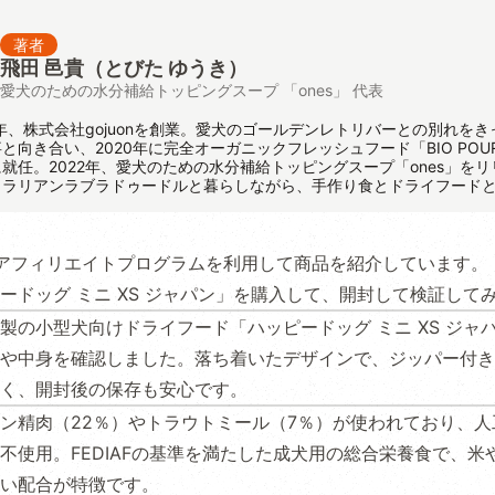
著者
飛田 邑貴
（とびた ゆうき）
愛犬のための水分補給トッピングスープ 「ones」 代表
8年、株式会社gojuonを創業。愛犬のゴールデンレトリバーとの別れを
向き合い、2020年に完全オーガニックフレッシュフード「BIO POUR 
就任。2022年、愛犬のための水分補給トッピングスープ「ones」を
トラリアンラブラドゥードルと暮らしながら、手作り食とドライフード
アフィリエイトプログラムを利用して商品を紹介しています。
ードッグ ミニ XS ジャパン」を購入して、開封して検証して
製の小型犬向けドライフード「ハッピードッグ ミニ XS ジャ
や中身を確認しました。落ち着いたデザインで、ジッパー付き
く、開封後の保存も安心です。
ン精肉（22％）やトラウトミール（7％）が使われており、人
不使用。FEDIAFの基準を満たした成犬用の総合栄養食で、米
い配合が特徴です。