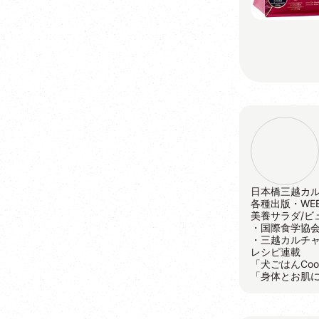
日本橋三越カ
各種出版・WE
美養サラダ/ビ
・国際食学協
・三越カルチ
レシピ連載
「犬ごはんCoo
「身体とお肌