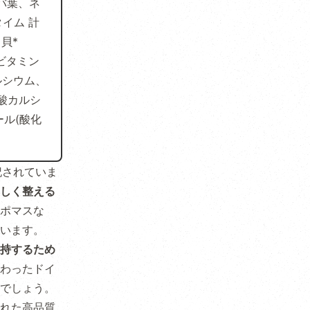
バ葉、ネ
イム 計
貝*
、ビタミン
ルシウム、
酸カルシ
ル(酸化
記されていま
しく整える
ポマスな
います。
持するため
わったドイ
でしょう。
れた高品質