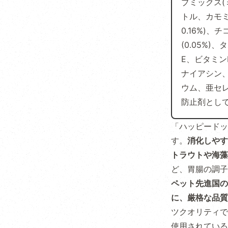
ブミックス
トル、カモ
0.16%)
(0.05%)
E、ビタミン
ナイアシン、
ウム、亜セレ
防止剤として)
「ハッピードッ
す。
消化しやす
トラウトや海藻
ど、胃腸の調子
ペット先進国の
に、厳格な品質
ツクオリティで
使用されている