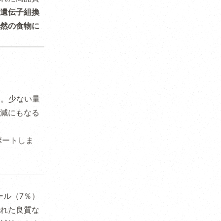
遺伝子組換
然の食物に
す。少ない量
減にもなる
ポートしま
ール（7％）
れた良質な