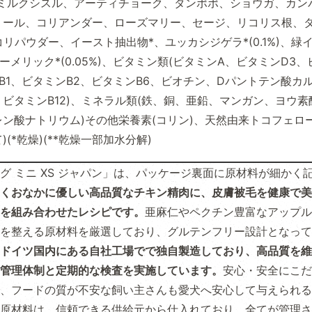
(ミルクシスル、アーティチョーク、タンポポ、ショウガ、カン
ミール、コリアンダー、ローズマリー、セージ、リコリス根、タ
、チコリパウダー、イースト抽出物*、ユッカシジゲラ*(0.1%)、緑イ
、ターメリック*(0.05%)、ビタミン類(ビタミンA、ビタミンD3
B1、ビタミンB2、ビタミンB6、ビオチン、Dパントテン酸カ
ビタミンB12)、ミネラル類(鉄、銅、亜鉛、マンガン、ヨウ素
ン酸ナトリウム)その他栄養素(コリン)、天然由来トコフェロー
(*乾燥)(**乾燥一部加水分解)
グ ミニ XS ジャパン」は、パッケージ裏面に原材料が細かく
くおなかに優しい高品質なチキン精肉に、皮膚被毛を健康で美
を組み合わせたレシピです。
亜麻仁やペクチン豊富なアップル
を整える原材料を厳選しており、グルテンフリー設計となって
ドイツ国内にある自社工場でで独自製造しており、高品質を維
管理体制と定期的な検査を実施しています。
安心・安全にこだ
、フードの質が不安な飼い主さんも愛犬へ安心して与えられる
原材料は、信頼できる供給元から仕入れており、全てが管理さ