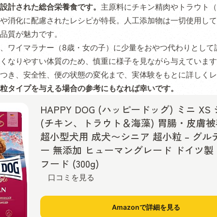
設計された総合栄養食です。
主原料にチキン精肉やトラウト（
や消化に配慮されたレシピが特長。人工添加物は一切使用して
品質が魅力です。
、ワイマラナー（8歳・女の子）に少量をおやつ代わりとして
くなりやすい体質のため、慎重に様子を見ながら与えています
つき、安全性、便の状態の変化まで、実体験をもとに詳しくレ
粒タイプを与える場合の参考にもなれば幸いです。
HAPPY DOG (ハッピードッグ) ミニ XS
(チキン、トラウト＆海藻) 胃腸・皮膚
超小型犬用 成犬〜シニア 超小粒 – グル
ー 無添加 ヒューマングレード ドイツ製
フード (300g)
口コミを見る
Amazonで詳細を見る