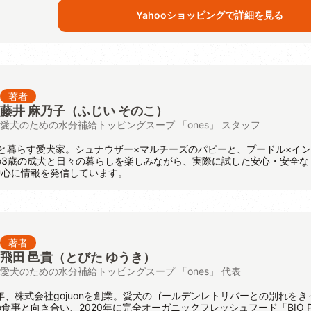
Yahooショッピングで詳細を見る
著者
藤井 麻乃子（ふじい そのこ）
愛犬のための水分補給トッピングスープ 「ones」 スタッフ
と暮らす愛犬家。シュナウザー×マルチーズのパピーと、プードル×イ
の3歳の成犬と日々の暮らしを楽しみながら、実際に試した安心・安全な
中心に情報を発信しています。
著者
飛田 邑貴
（とびた ゆうき）
愛犬のための水分補給トッピングスープ 「ones」 代表
8年、株式会社gojuonを創業。愛犬のゴールデンレトリバーとの別れをき
食事と向き合い、2020年に完全オーガニックフレッシュフード「BIO P