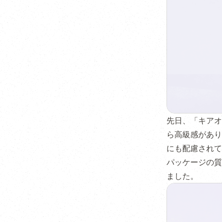
先日、「キアオ
ら高級感があり
にも配慮されて
パッケージの質
ました。