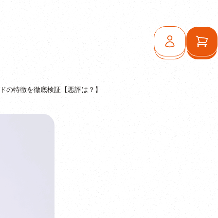
ログイン
カ
ードの特徴を徹底検証【悪評は？】