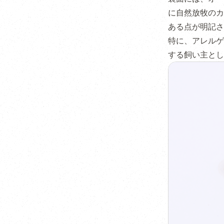
に自然放牧のカ
ある点が明記さ
特に、アレルゲ
する飼い主とし