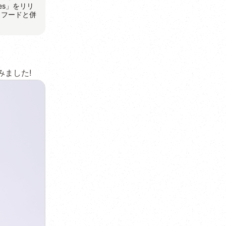
es」をリリ
イフードと併
みました!