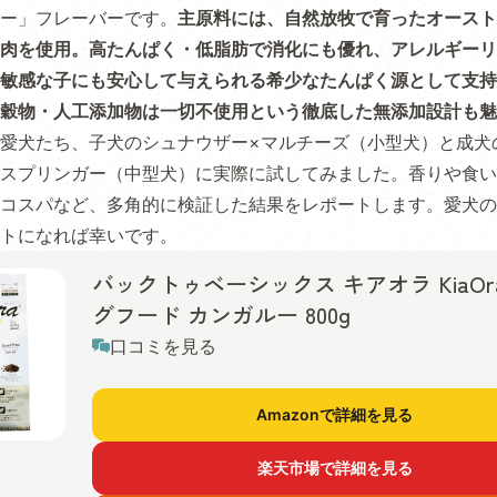
ー」フレーバーです。
主原料には、自然放牧で育ったオースト
肉を使用。高たんぱく・低脂肪で消化にも優れ、アレルギーリ
敏感な子にも安心して与えられる希少なたんぱく源として支持
穀物・人工添加物は一切不使用という徹底した無添加設計も魅
愛犬たち、子犬のシュナウザー×マルチーズ（小型犬）と成犬
スプリンガー（中型犬）に実際に試してみました。香りや食い
コスパなど、多角的に検証した結果をレポートします。愛犬の
トになれば幸いです。
バックトゥベーシックス キアオラ KiaOr
グフード カンガルー 800g
口コミを見る
Amazonで詳細を見る
楽天市場で詳細を見る