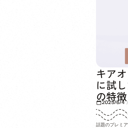
キアオ
に試し
の特徴
2025/6/4
話題のプレミア