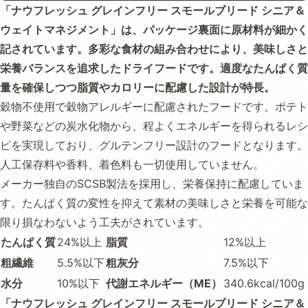
「ナウフレッシュ グレインフリー スモールブリード シニア＆
ウェイトマネジメント」は、パッケージ裏面に原材料が細かく
記されています。多彩な食材の組み合わせにより、美味しさと
栄養バランスを追求したドライフードです。適度なたんぱく質
量を確保しつつ脂質やカロリーに配慮した設計が特長。
穀物不使用で穀物アレルギーに配慮されたフードです。ポテト
や野菜などの炭水化物から、程よくエネルギーを得られるレシ
ピを実現しており、グルテンフリー設計のフードとなります。
人工保存料や香料、着色料も一切使用していません。
メーカー独自のSCSB製法を採用し、栄養保持に配慮していま
す。たんぱく質の変性を抑えて素材の美味しさと栄養を可能な
限り損なわないよう工夫がされています。
たんぱく質
24%以上
脂質
12%以上
粗繊維
5.5%以下
粗灰分
7.5%以下
水分
10%以下
代謝エネルギー（ME）
340.6kcal/100g
「ナウフレッシュ グレインフリー スモールブリード シニア＆