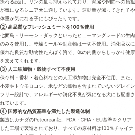
摂れる設計。リンの量も抑えられており、腎臓や関節への負担
が気になるシニア犬に適しています。運動量が減ってきた子や
体重が気になる子にもぴったりです。
② 高品質なフレッシュミートを100％使用
七面鳥・サーモン・ダックといったヒューマングレードの生肉
のみを使用し、乾燥ミールや副産物は一切不使用。消化吸収に
優れた良質な動物性たんぱく質で、体の内側からしっかり健康
を支えてくれます。
③ 人工添加物・穀物すべて不使用
保存料・香料・着色料などの人工添加物は完全不使用。また、
小麦やトウモロコシ、米などの穀物も含まれていないグレイン
フリー設計で、アレルギーや消化不良が気になる犬にも配慮さ
れています。
④ 国際的な品質基準を満たした製造体制
製造はカナダのPetcurean社。FDA・CFIA・EU基準をクリア
した工場で製造されており、すべての原材料は100％チャイナ