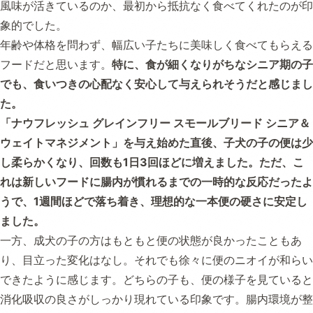
風味が活きているのか、最初から抵抗なく食べてくれたのが印
象的でした。
年齢や体格を問わず、幅広い子たちに美味しく食べてもらえる
フードだと思います。
特に、食が細くなりがちなシニア期の子
でも、食いつきの心配なく安心して与えられそうだと感じまし
た。
「ナウフレッシュ グレインフリー スモールブリード シニア＆
ウェイトマネジメント」を与え始めた直後、子犬の子の便は少
し柔らかくなり、回数も1日3回ほどに増えました。ただ、こ
れは新しいフードに腸内が慣れるまでの一時的な反応だったよ
うで、1週間ほどで落ち着き、理想的な一本便の硬さに安定し
ました。
一方、成犬の子の方はもともと便の状態が良かったこともあ
り、目立った変化はなし。それでも徐々に便のニオイが和らい
できたように感じます。どちらの子も、便の様子を見ていると
消化吸収の良さがしっかり現れている印象です。腸内環境が整