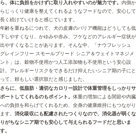
ら、体に負担をかけずに取り入れやすいのが魅力です。
内側か
らじっくり健康を整えてくれるようなフードなので、安心して
長く続けていけると感じています。
年齢を重ねるにつれて、犬の皮膚のバリア機能はどうしても低
下しやすくなり、かゆみや赤み、フケなどのアレルギー症状が
出やすくなることがあります。そんな中、「ナウフレッシュ
グレインフリー スモールブリード シニア＆ウェイトマネジメ
ント」は、穀物不使用かつ人工添加物も不使用という安心設
計。アレルギーリスクをできるだけ抑えたいシニア期の子にと
って、頼もしい選択肢だと感じました。
さらに、低脂肪・適切なカロリー設計で体重管理をしっかりサ
ポートしてくれるのもポイント。
体重の増加による関節や内臓
への負担を和らげてくれるため、全身の健康維持にもつながり
ます。
消化吸収にも配慮されたつくりなので、消化器が弱くな
りがちなシニア期でも安心して与えられるフードだと思いま
す。