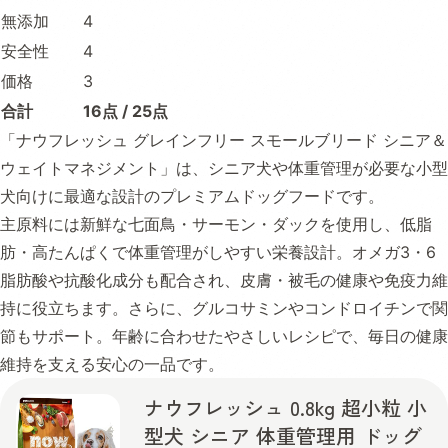
無添加
4
安全性
4
価格
3
合計
16点 / 25点
「ナウフレッシュ グレインフリー スモールブリード シニア＆
ウェイトマネジメント」は、シニア犬や体重管理が必要な小型
犬向けに最適な設計のプレミアムドッグフードです。
主原料には新鮮な七面鳥・サーモン・ダックを使用し、低脂
肪・高たんぱくで体重管理がしやすい栄養設計。オメガ3・6
脂肪酸や抗酸化成分も配合され、皮膚・被毛の健康や免疫力維
持に役立ちます。さらに、グルコサミンやコンドロイチンで関
節もサポート。年齢に合わせたやさしいレシピで、毎日の健康
維持を支える安心の一品です。
ナウフレッシュ 0.8kg 超小粒 小
型犬 シニア 体重管理用 ドッグ