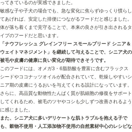
ってきているのが実感できました。
敏感な子や子犬の場合でも、急な変化に焦らずゆっくり慣らし
てあげれば、安定した排便につながるフードだと感じました。
体が落ち着くまで見守ることで、本来の良さが引き出されるタ
イプのフードだと思います。
「ナウフレッシュ グレインフリー スモールブリード シニア＆
ウェイトマネジメント」を継続して与えることで、シニア犬の
被毛や皮膚の健康に良い変化が期待できそうです。
このフードには、オメガ3・6脂肪酸を豊富に含むフラックス
シードやココナッツオイルが配合されていて、乾燥しやすいシ
ニア期の皮膚にうるおいを与えてくれる設計になっています。
さらに、高品質な動物性たんぱく質が肌細胞の修復をサポート
してくれるため、被毛のツヤやコシも少しずつ改善されるよう
に感じました。
また、シニア犬に多いデリケートな肌トラブルを抱える子で
も、穀物不使用・人工添加物不使用の自然素材中心のレシピな