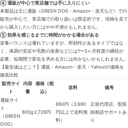
④ 通販が中心で実店舗では手に入りにくい
本製品は主に通販（GREEN DOG・Amazon・楽天など）での
販売が中心で、実店舗での取り扱いは限定的です。現物を見て
から購入したい方にはやや不便かもしれません。
⑤ 効果を感じるまでに時間がかかる場合がある
栄養バランスは優れていますが、即効性があるタイプではな
く、体調の安定や毛艶の改善などには1〜3ヶ月程度の継続が
必要。短期間で変化を求める方には向かないかもしれません。
【最安値はどこ？】通販・Amazon・楽天・Yahoo!の価格を
徹底比較
販売サイ
内容
価格（税
送料
備考
ト
量
込）
通販サイ
660円（3,980
正規代理店、獣医
ト
800g
2,728円
円以上で送料無
師相談サポートあ
（GREEN
料）
り
DOG）