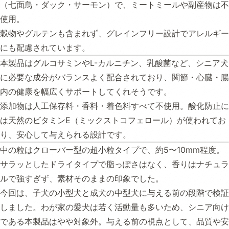
（七面鳥・ダック・サーモン）で、ミートミールや副産物は不
使用。
穀物やグルテンも含まれず、グレインフリー設計でアレルギー
にも配慮されています。
本製品はグルコサミンやL-カルニチン、乳酸菌など、シニア犬
に必要な成分がバランスよく配合されており、関節・心臓・腸
内の健康を幅広くサポートしてくれそうです。
添加物は人工保存料・香料・着色料すべて不使用。酸化防止に
は天然のビタミンE（ミックストコフェロール）が使われてお
り、安心して与えられる設計です。
中の粒はクローバー型の超小粒タイプで、約5〜10mm程度。
サラッとしたドライタイプで脂っぽさはなく、香りはナチュラ
ルで強すぎず、素材そのままの印象でした。
今回は、子犬の小型犬と成犬の中型犬に与える前の段階で検証
しました。わが家の愛犬は若く活動量も多いため、シニア向け
である本製品はやや対象外。与える前の視点として、品質や安