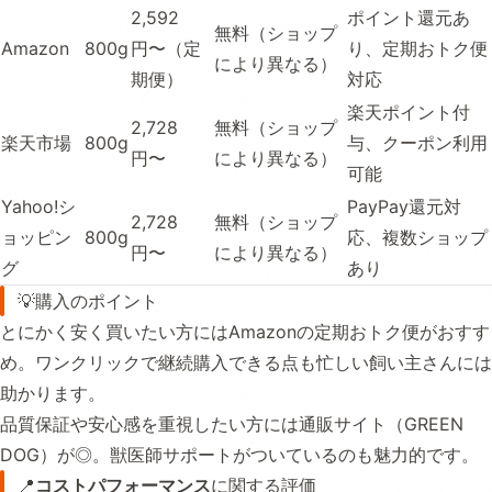
2,592
ポイント還元あ
無料（ショップ
Amazon
800g
円〜（定
り、定期おトク便
により異なる）
期便）
対応
楽天ポイント付
2,728
無料（ショップ
楽天市場
800g
与、クーポン利用
円〜
により異なる）
可能
Yahoo!シ
PayPay還元対
2,728
無料（ショップ
ョッピン
800g
応、複数ショップ
円〜
により異なる）
グ
あり
💡購入のポイント
とにかく安く買いたい方にはAmazonの定期おトク便がおすす
め。ワンクリックで継続購入できる点も忙しい飼い主さんには
助かります。
品質保証や安心感を重視したい方には通販サイト（GREEN
DOG）が◎。獣医師サポートがついているのも魅力的です。
📍
コストパフォーマンス
に関する評価