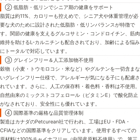
② 低脂肪・低リンでシニア期の健康をサポート
脂質は約11%、カロリーも控えめで、シニア犬や体重管理が必
要な犬のために設計された低脂肪・低リンバランスが特徴で
す。関節の健康を支えるグルコサミン・コンドロイチン、筋肉
維持を助けるL-カルニチンも配合されており、加齢による悩み
にトータルで対応しています。
③ グレインフリー＆人工添加物不使用
穀物（小麦・トウモロコシ・米など）やグルテンを一切含まな
いグレインフリー仕様で、アレルギーが気になる子にも配慮さ
れています。さらに、人工の保存料・着色料・香料は不使用。
自然由来のミックストコフェロール（ビタミンE）で酸化防止
がなされており、安全性にも優れています。
④ 国際基準の厳格な品質管理体制
製造はカナダのPetcurean社で行われ、工場はEU・FDA・
CFIAなどの国際基準をクリアしています。使用するすべての
原材料は100%チャイナフリー（中国産原料不使用）で、第三