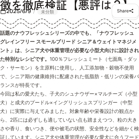
徴を徹底検証【悪評は？】
2025/6/9
Share
未分類
話題のナウフレッシュシリーズの中でも、「ナウフレッシュ
グレインフリー スモールブリード シニア＆ウェイトマネジメ
ント」は、シニア犬や体重管理が必要な小型犬向けに設計され
た特別なレシピです。
100％フレッシュミート（七面鳥・ダッ
ク・サーモン）を主原料に使用し、人工添加物・穀物不使用
で、シニア期の健康維持に配慮された低脂肪・低リンの栄養バ
ランスが特長です。
今回は私の愛犬たち、子犬のシュナウザー×マルチーズ（小型
犬）と成犬のプードル×イングリッシュスプリンガー（中型
犬）に実際に与えてみました。対象年齢や栄養設計の観点か
ら、2匹には必ずしも適していない点も踏まえつつ、粒の大き
さや香り、食いつき、便や被毛の状態、安全性などを細かく検
証しています。シニア犬や体重管理が必要な愛犬に合うフード