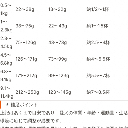
0.5〜
22〜38g
13〜22g
約1/2〜1杯
1kg
1〜
38〜75g
22〜43g
約1〜1.5杯
2.3kg
2.3〜
75〜126g
43〜73g
約2.5〜4杯
4.5kg
4.5〜
126〜171g
73〜99g
約4〜5.5杯
6.8kg
6.8〜
171〜212g
99〜123g
約5.5〜7杯
9.1kg
9.1〜
212〜250g
123〜145g
約7〜8.5杯
11.4kg
📌 補足ポイント
上記はあくまで目安であり、愛犬の体質・年齢・運動量・生活
環境に応じて調整が必要です。