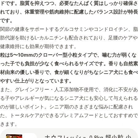
ドです。脂質を抑えつつ、必要なたんぱく質はしっかり確保さ
れており、体重管理や筋肉維持に配慮したバランス設計が特長
です。
関節の健康をサポートするグルコサミンやコンドロイチン、脂
肪代謝を助けるL-カルニチンも配合されており、足腰のケアや
健康維持にも効果が期待できます。
粒は5〜10mmのクローバー型小粒タイプで、噛む力が弱くな
った子でも負担が少なく食べられるサイズです。香りも自然素
材由来の優しい香りで、食が細くなりがちなシニア犬にも食べ
やすい仕上がりとなっています。
また、グレインフリー・人工添加物不使用で、消化に不安があ
る子やアレルギーが気になるシニア犬にも安心して与えられる
のが嬉しいポイント。シニア期のさまざまな悩みに配慮され
た、トータルケアができるプレミアムフードとしておすすめで
きます。
ナウフレッシュ 0.8kg 超小粒 小