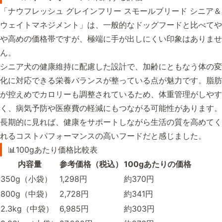
「ナウフレッシュ グレインフリー スモールブリード シニア＆
ウェイトマネジメント」は、一般的なドッグフードと比べてや
や高めの価格帯ですが、極端に手が出しにくい印象はありませ
ん。
シニア犬の健康維持に配慮した設計で、加齢にともなう体の変
化に対応できる栄養バランスが整っている点が魅力です。脂肪
が控えめでカロリーも調整されているため、体重管理がしやす
く、病気予防や医療費の軽減にもつながる可能性があります。
長期的に見れば、健康をサポートしながら生活の質を高めてく
れるコストパフォーマンスの高いフードだと感じました。
📊100gあたり価格比較表
内容量
参考価格（税込）
100gあたりの価格
350g（小袋）
1,298円
約370円
800g（中袋）
2,728円
約341円
2.3kg（中袋）
6,985円
約303円