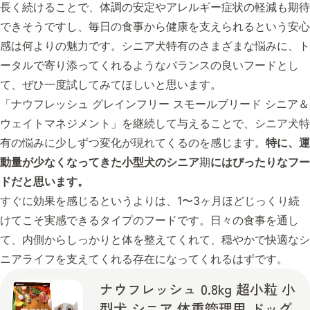
長く続けることで、体調の安定やアレルギー症状の軽減も期待
できそうですし、毎日の食事から健康を支えられるという安心
感は何よりの魅力です。シニア犬特有のさまざまな悩みに、ト
ータルで寄り添ってくれるようなバランスの良いフードとし
て、ぜひ一度試してみてほしいと思います。
「ナウフレッシュ グレインフリー スモールブリード シニア＆
ウェイトマネジメント」を継続して与えることで、シニア犬特
有の悩みに少しずつ変化が現れてくるのを感じます。
特に、運
動量が少なくなってきた小型犬のシニア
期
にはぴったりなフー
ドだと思います。
すぐに効果を感じるというよりは、1〜3ヶ月ほどじっくり続
けてこそ実感できるタイプのフードです。日々の食事を通し
て、内側からしっかりと体を整えてくれて、穏やかで快適なシ
ニアライフを支えてくれる存在になってくれるはずです。
ナウフレッシュ 0.8kg 超小粒 小
型犬 シニア 体重管理用 ドッグ