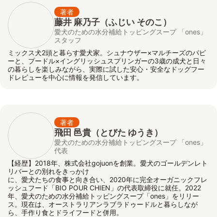
著者
藤井 麻乃子（ふじい そのこ）
愛犬のための水分補給トッピングスープ 「ones」
スタッフ
ミックス犬2頭と暮らす愛犬家。シュナウザー×マルチーズのパピ
ーと、プードル×イングリッシュスプリンガーの3歳の成犬と日々
の暮らしを楽しみながら、実際に試した安心・安全なドッグフー
ドレビューを中心に情報を発信しています。
著者
飛田 邑貴
（とびた ゆうき）
愛犬のための水分補給トッピングスープ 「ones」
代表
【経歴】2018年、株式会社gojuonを創業。愛犬のゴールデンレト
リバーとの別れをきっかけ
に、愛犬たちの食事と向き合い、2020年に完全オーガニックフレ
ッシュフード「BIO POUR CHIEN」の代表取締役に就任。2022
年、愛犬のための水分補給トッピングスープ「ones」をリリー
ス。現在は、オーストラリアンラブラドゥードルと暮らしなが
ら、手作り食とドライフードと併用。