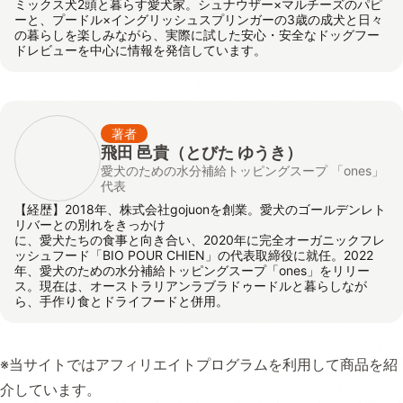
ミックス犬2頭と暮らす愛犬家。シュナウザー×マルチーズのパピ
ーと、プードル×イングリッシュスプリンガーの3歳の成犬と日々
の暮らしを楽しみながら、実際に試した安心・安全なドッグフー
ドレビューを中心に情報を発信しています。
著者
飛田 邑貴
（とびた ゆうき）
愛犬のための水分補給トッピングスープ 「ones」
代表
【経歴】2018年、株式会社gojuonを創業。愛犬のゴールデンレト
リバーとの別れをきっかけ
に、愛犬たちの食事と向き合い、2020年に完全オーガニックフレ
ッシュフード「BIO POUR CHIEN」の代表取締役に就任。2022
年、愛犬のための水分補給トッピングスープ「ones」をリリー
ス。現在は、オーストラリアンラブラドゥードルと暮らしなが
ら、手作り食とドライフードと併用。
※当サイトではアフィリエイトプログラムを利用して商品を紹
介しています。