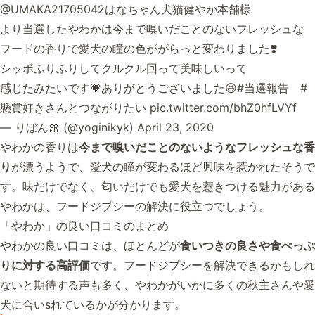
@UMAKA21705042
はなちゃん犬猫健やか本舗様
より当選したやわかは今まで嗅いだことのないフレッシュな
フードの香りで愛犬の瞳の色ががらっと変わりました❣️
シッポふりふりしてクルクル回って美味しいって
感じたみたいです💗ありがとうございました😆
#当選報告
#
懸賞好きさんとつながりたい
pic.twitter.com/bhZ0hfLVYf
— りぼん🎀 (@yoginikyk)
April 23, 2020
やわかの香りは
今まで嗅いだことのないようなフレッシュな香
り
が漂うようで、愛犬の瞳が変わるほど興味を惹かれたそうで
す。味だけでなく、匂いだけでも愛犬を惹きつける魅力がある
やわかは、フードジプシーの解決に役立つでしょう。
「やわか」の良い口コミのまとめ
やわかの良い口コミは、ほとんどが
食いつきの良さや食べっぷ
りに対する高評価
です。フードジプシーを解決できるかもしれ
ないと期待する声も多く、やわかがいかに多くの秋主さんや愛
犬に合いsれているかが分かります。