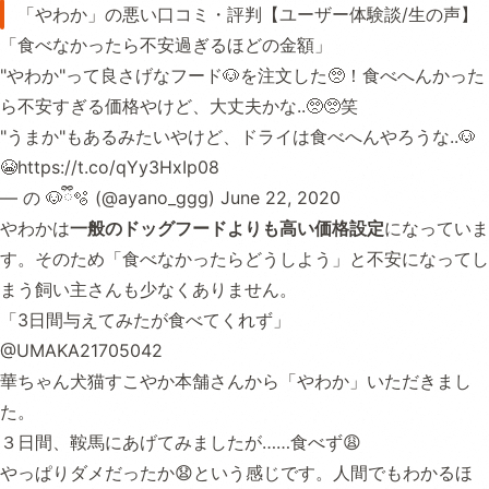
「やわか」の悪い口コミ・評判【ユーザー体験談/生の声】
「食べなかったら不安過ぎるほどの金額」
"やわか"って良さげなフード🐶を注文した🥺！食べへんかった
ら不安すぎる価格やけど、大丈夫かな..🥺🥺笑
"うまか"もあるみたいやけど、ドライは食べへんやろうな..🐶
😭
https://t.co/qYy3HxIp08
— の 🐶ྀི🫧 (@ayano_ggg)
June 22, 2020
やわかは
一般のドッグフードよりも高い価格設定
になっていま
す。そのため「食べなかったらどうしよう」と不安になってし
まう飼い主さんも少なくありません。
「3日間与えてみたが食べてくれず」
@UMAKA21705042
華ちゃん犬猫すこやか本舗さんから「やわか」いただきまし
た。
３日間、鞍馬にあげてみましたが……食べず😩
やっぱりダメだったか😧という感じです。人間でもわかるほ