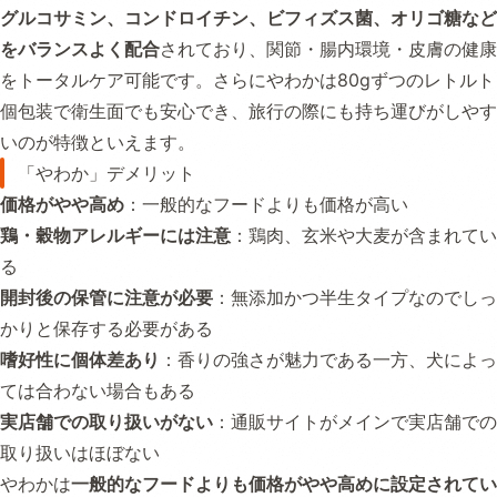
グルコサミン、コンドロイチン、ビフィズス菌、オリゴ糖など
をバランスよく配合
されており、関節・腸内環境・皮膚の健康
をトータルケア可能です。さらにやわかは80gずつのレトルト
個包装で衛生面でも安心でき、旅行の際にも持ち運びがしやす
いのが特徴といえます。
「やわか」デメリット
価格がやや高め
：一般的なフードよりも価格が高い
鶏・穀物アレルギーには注意
：鶏肉、玄米や大麦が含まれてい
る
開封後の保管に注意が必要
：無添加かつ半生タイプなのでしっ
かりと保存する必要がある
嗜好性に個体差あり
：香りの強さが魅力である一方、犬によっ
ては合わない場合もある
実店舗での取り扱いがない
：通販サイトがメインで実店舗での
取り扱いはほぼない
やわかは
一般的なフードよりも価格がやや高めに設定されてい