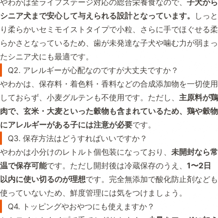
やわかは全ライフステージ対応の総合栄養食なので、
子犬から
シニア犬まで安心して与えられる設計となっています。
しっと
り柔らかいセミモイストタイプで小粒、さらに手でほぐせる柔
らかさとなっているため、歯が未発達な子犬や噛む力が弱まっ
たシニア犬にも最適です。
Q2. アレルギーが心配なのですが大丈夫ですか？
やわかは、保存料・着色料・香料などの合成添加物を一切使用
しておらず、小麦グルテンも不使用です。ただし、
主原料が鶏
肉で、玄米・大麦といった穀物も含まれているため、鶏や穀物
にアレルギーがある子には注意が必要
です。
Q3. 保存方法はどうすればいいですか？
やわかは小分けのレトルト個包装になっており、
未開封なら常
温で保存可能
です。ただし開封後は冷蔵保存のうえ、
1〜2日
以内に使い切るのが理想
です。完全無添加で酸化防止剤なども
使っていないため、鮮度管理には気をつけましょう。
Q4. トッピングやおやつにも使えますか？