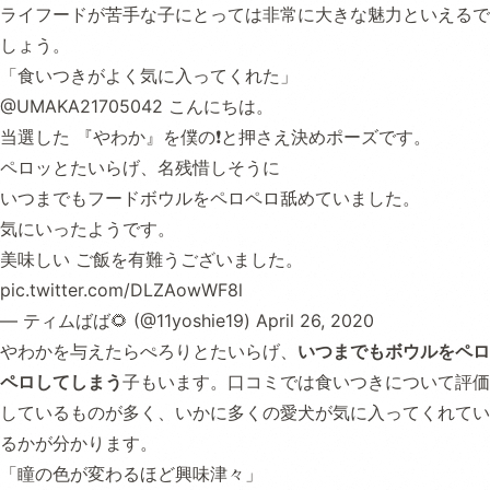
ライフードが苦手な子にとっては非常に大きな魅力といえるで
しょう。
「食いつきがよく気に入ってくれた」
@UMAKA21705042
こんにちは。
当選した 『やわか』を僕の❗️と押さえ決めポーズです。
ペロッとたいらげ、名残惜しそうに
いつまでもフードボウルをペロペロ舐めていました。
気にいったようです。
美味しい ご飯を有難うございました。
pic.twitter.com/DLZAowWF8l
— ティムばば🌻 (@11yoshie19)
April 26, 2020
やわかを与えたらぺろりとたいらげ、
いつまでもボウルをペロ
ペロしてしまう
子もいます。口コミでは食いつきについて評価
しているものが多く、いかに多くの愛犬が気に入ってくれてい
るかが分かります。
「瞳の色が変わるほど興味津々」