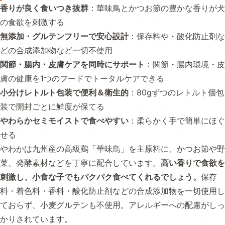
香りが良く食いつき抜群
：華味鳥とかつお節の豊かな香りが犬
の食欲を刺激する
無添加・グルテンフリーで安心設計
：保存料や・酸化防止剤な
どの合成添加物など一切不使用
関節・腸内・皮膚ケアを同時にサポート
：関節・腸内環境・皮
膚の健康を1つのフードでトータルケアできる
小分けレトルト包装で便利＆衛生的
：80gずつのレトルト個包
装で開封ごとに鮮度が保てる
やわらかセミモイストで食べやすい
：柔らかく手で簡単にほぐ
せる
やわかは九州産の高級鶏「華味鳥」を主原料に、かつお節や野
菜、発酵素材などを丁寧に配合しています。
高い香りで食欲を
刺激し、小食な子でもパクパク食べてくれるでしょう。
保存
料・着色料・香料・酸化防止剤などの合成添加物を一切使用し
ておらず、小麦グルテンも不使用。アレルギーへの配慮がしっ
かりされています。