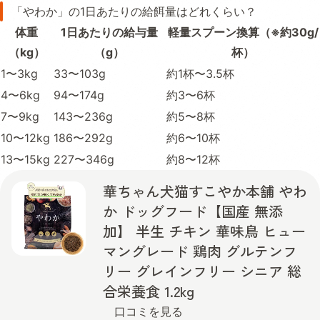
「やわか」の1日あたりの給餌量はどれくらい？
体重
1日あたりの給与量
軽量スプーン換算（※約30g/
（kg）
（g）
杯）
1〜3kg
33〜103g
約1杯〜3.5杯
4〜6kg
94〜174g
約3〜6杯
7〜9kg
143〜236g
約5〜8杯
10〜12kg
186〜292g
約6〜10杯
13〜15kg
227〜346g
約8〜12杯
華ちゃん犬猫すこやか本舗 やわ
か ドッグフード【国産 無添
加】 半生 チキン 華味鳥 ヒュー
マングレード 鶏肉 グルテンフ
リー グレインフリー シニア 総
合栄養食 1.2kg
口コミを見る