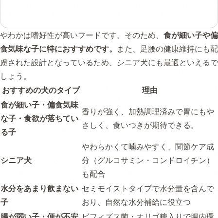
やわかは嗜好性が高いフードです。そのため、
食が細い子や偏
食気味な子に特におすすめです。
また、足腰の健康維持にも配
慮された設計となっているため、シニア犬にも最適といえるで
しょう。
おすすめの犬のタイプ
理由
食が細い子・偏食気味
香りが強く、加熱調理済みで胃にもや
な子・食欲が落ちてい
さしく、食いつきが期待できる。
る子
やわらかくて噛みやすく、関節ケア成
シニア犬
分（グルコサミン・コンドロイチン）
も配合
水分をあまり飲まない
セミモイストタイプで水分量を含んで
子
おり、自然な水分補給に役立つ
腸が弱い子・便が不安
ビフィズス菌・オリゴ糖入りで腸内環