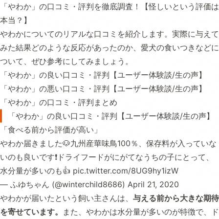
「やわか」の口コミ・評判を徹底調査！【怪しいという評価は
本当？】
やわかについてのリアルな口コミを紹介します。実際に与えて
みた結果どのような反応があったのか、愛犬の食いつきなどに
ついて、ぜひ参考にしてみましょう。
「やわか」の良い口コミ・評判【ユーザー体験談/生の声】
「やわか」の悪い口コミ・評判【ユーザー体験談/生の声】
「やわか」の口コミ・評判まとめ
「やわか」の良い口コミ・評判【ユーザー体験談/生の声】
「食べる前から評価が高い」
やわか届きました🐶九州産華味鳥100％、保存料が入っていな
いのも良いです❗ドライフードがにがてなうちの子にとって、
水分量が多いのも👍
pic.twitter.com/8UG9hy1izW
— ふゆちゃん (@winterchild8686)
April 21, 2020
やわかが届いたという飼い主さんは、
与える前から大きな期待
を寄せています。
また、やわかは水分量が多いのが特徴で、ド