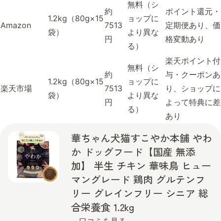
無料（シ
約
ポイント還元・
1.2kg（80g×15
ョップに
Amazon
7513
定期便あり、価
袋）
より異な
円
格変動あり
る）
楽天ポイント付
無料（シ
約
与・クーポンあ
1.2kg（80g×15
ョップに
楽天市場
7513
り、ショップに
袋）
より異な
円
よって特典に差
る）
あり
華ちゃん犬猫すこやか本舗 やわ
か ドッグフード【国産 無添
加】 半生 チキン 華味鳥 ヒュー
マングレード 鶏肉 グルテンフ
リー グレインフリー シニア 総
合栄養食 1.2kg
口コミを見る