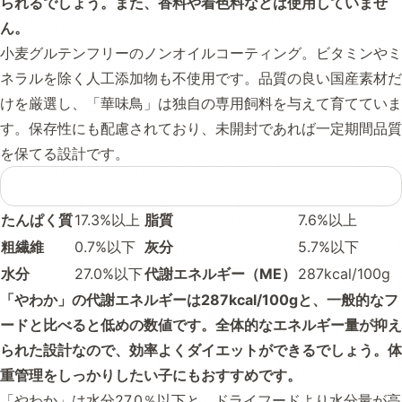
られるでしょう。また、香料や着色料などは使用していませ
ん。
小麦グルテンフリーのノンオイルコーティング。ビタミンやミ
ネラルを除く人工添加物も不使用です。品質の良い国産素材だ
けを厳選し、「華味鳥」は独自の専用飼料を与えて育てていま
す。保存性にも配慮されており、未開封であれば一定期間品質
を保てる設計です。
たんぱく質
17.3%以上
脂質
7.6%以上
粗繊維
0.7%以下
灰分
5.7%以下
水分
27.0%以下
代謝エネルギー（ME）
287kcal/100g
「やわか」の代謝エネルギーは287kcal/100gと、一般的なフ
ードと比べると低めの数値です。全体的なエネルギー量が抑え
られた設計なので、効率よくダイエットができるでしょう。体
重管理をしっかりしたい子にもおすすめです。
「やわか」は水分27.0％以下と、ドライフードより水分量が高