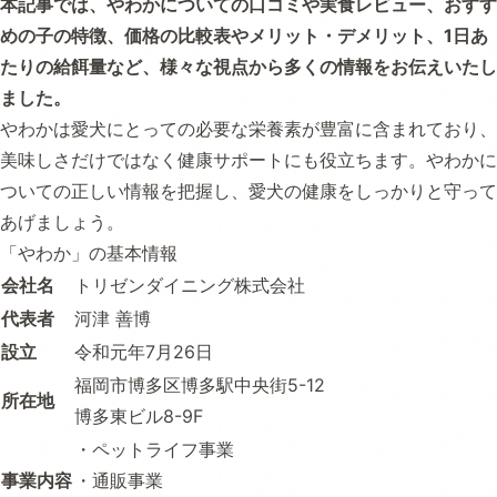
本記事では、やわかについての口コミや実食レビュー、おすす
めの子の特徴、価格の比較表やメリット・デメリット、1日あ
たりの給餌量など、様々な視点から多くの情報をお伝えいたし
ました。
やわかは愛犬にとっての必要な栄養素が豊富に含まれており、
美味しさだけではなく健康サポートにも役立ちます。やわかに
ついての正しい情報を把握し、愛犬の健康をしっかりと守って
あげましょう。
「やわか」の基本情報
会社名
トリゼンダイニング株式会社
代表者
河津 善博
設立
令和元年7月26日
福岡市博多区博多駅中央街5-12
所在地
博多東ビル8-9F
・ペットライフ事業
事業内容
・通販事業