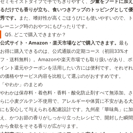
セミモイストタイプで手でちぎりやすく、
少量をフードに加え
るだけでも香りが立ち、食いつきアップのトッピングとして優
秀です。
また、嗜好性が高くごほうびにも使いやすいので、ト
レーニング時のおやつにもぴったりです。
Q5. どこで購入できますか？
公式サイト・Amazon・楽天市場などで購入できます。
最も
お得に購入できるのは、公式通販の定期コース（初回33%オ
フ・送料無料）。Amazonや楽天市場でも取り扱いがあり、ポ
イント還元やクーポンを活用したい方には便利です。それぞれ
の価格やサービス内容を比較して選ぶのがおすすめです。
「やわか」のまとめ
やわかは保存料・着色料・香料・酸化防止剤すべて無添加。さ
らに小麦グルテン不使用で、アレルギーや体質に不安がある犬
にも安心して与えられる配慮設計です。九州産「華味鳥」に加
え、かつお節の香りがしっかり立ったレシピで、開封した瞬間
から食欲をそそる香りが広がります。