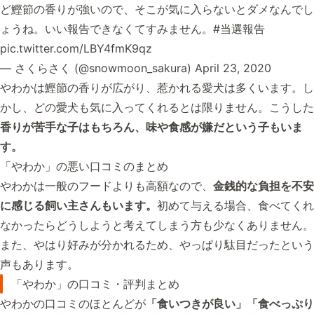
ど鰹節の香りが強いので、そこが気に入らないとダメなんでし
ょうね。いい報告できなくてすみません。
#当選報告
pic.twitter.com/LBY4fmK9qz
— さくらさく (@snowmoon_sakura)
April 23, 2020
やわかは鰹節の香りが広がり、惹かれる愛犬は多くいます。し
かし、どの愛犬も気に入ってくれるとは限りません。こうした
香りが苦手な子はもちろん、味や食感が嫌だという子もいま
す。
「やわか」の悪い口コミのまとめ
やわかは一般のフードよりも高額なので、
金銭的な負担を不安
に感じる飼い主さんもいます。
初めて与える場合、食べてくれ
なかったらどうしようと考えてしまう方も少なくありません。
また、やはり好みが分かれるため、やっぱり駄目だったという
声もあります。
「やわか」の口コミ・評判まとめ
やわかの口コミのほとんどが
「食いつきが良い」「食べっぷり