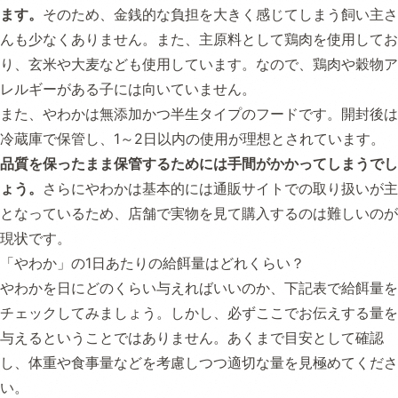
ます。
そのため、金銭的な負担を大きく感じてしまう飼い主さ
んも少なくありません。また、主原料として鶏肉を使用してお
り、玄米や大麦なども使用しています。なので、鶏肉や穀物ア
レルギーがある子には向いていません。
また、やわかは無添加かつ半生タイプのフードです。開封後は
冷蔵庫で保管し、1～2日以内の使用が理想とされています。
品質を保ったまま保管するためには手間がかかってしまうでし
ょう。
さらにやわかは基本的には通販サイトでの取り扱いが主
となっているため、店舗で実物を見て購入するのは難しいのが
現状です。
「やわか」の1日あたりの給餌量はどれくらい？
やわかを日にどのくらい与えればいいのか、下記表で給餌量を
チェックしてみましょう。しかし、必ずここでお伝えする量を
与えるということではありません。あくまで目安として確認
し、体重や食事量などを考慮しつつ適切な量を見極めてくださ
い。