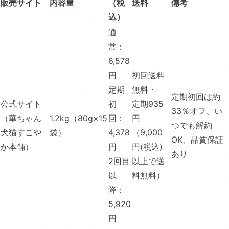
販売サイト
内容量
（税
送料
備考
込）
通
常：
6,578
円
初回送料
定期
無料・
定期初回は約
公式サイト
初
定期935
33％オフ、い
（華ちゃん
1.2kg（80g×15
回：
円
つでも解約
犬猫すこや
袋）
4,378
（9,000
OK、品質保証
か本舗）
円
円(税込)
あり
2回目
以上で送
以
料無料）
降：
5,920
円