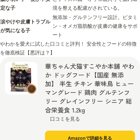
定な子
境を整える配慮がされている。
無添加・グルテンフリー設計。ビタミ
涙やけや皮膚トラブル
ン・オメガ脂肪酸が皮膚の健康をサポ
が気になる子
ート
やわかを愛犬に試した口コミと評判！ 安全性とフードの特徴
を徹底検証【悪評は？】
華ちゃん犬猫すこやか本舗 やわ
か ドッグフード【国産 無添
加】 半生 チキン 華味鳥 ヒュー
マングレード 鶏肉 グルテンフ
リー グレインフリー シニア 総
合栄養食 1.2kg
口コミを見る
Amazonで詳細を見る