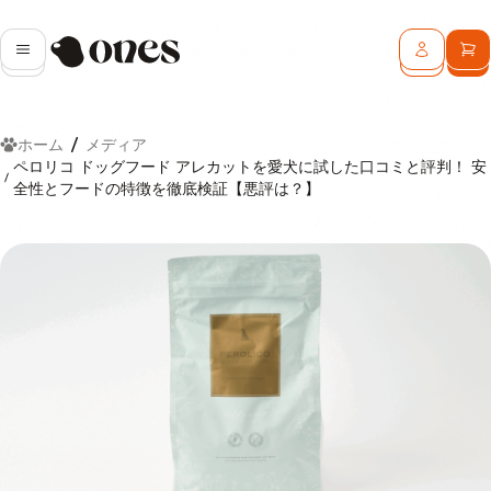
Ones
メニュー
ログイン
カ
ホーム
メディア
ペロリコ ドッグフード アレカットを愛犬に試した口コミと評判！ 安
全性とフードの特徴を徹底検証【悪評は？】