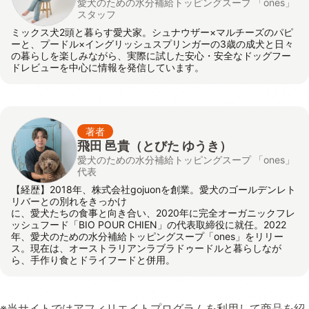
愛犬のための水分補給トッピングスープ 「ones」
スタッフ
ミックス犬2頭と暮らす愛犬家。シュナウザー×マルチーズのパピ
ーと、プードル×イングリッシュスプリンガーの3歳の成犬と日々
の暮らしを楽しみながら、実際に試した安心・安全なドッグフー
ドレビューを中心に情報を発信しています。
著者
飛田 邑貴
（とびた ゆうき）
愛犬のための水分補給トッピングスープ 「ones」
代表
【経歴】2018年、株式会社gojuonを創業。愛犬のゴールデンレト
リバーとの別れをきっかけ
に、愛犬たちの食事と向き合い、2020年に完全オーガニックフレ
ッシュフード「BIO POUR CHIEN」の代表取締役に就任。2022
年、愛犬のための水分補給トッピングスープ「ones」をリリー
ス。現在は、オーストラリアンラブラドゥードルと暮らしなが
ら、手作り食とドライフードと併用。
※当サイトではアフィリエイトプログラムを利用して商品を紹