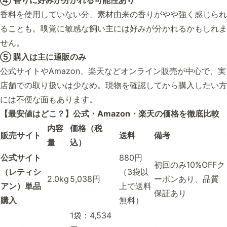
④ 香りに好みが分かれる可能性あり
香料を使用していない分、素材由来の香りがやや強く感じられ
ることも。嗅覚に敏感な飼い主には好みが分かれるかもしれま
せん。
⑤ 購入は主に通販のみ
公式サイトやAmazon、楽天などオンライン販売が中心で、実
店舗での取り扱いは少なめ。現物を確認してから購入したい方
には不便な面もあります。
【最安値はどこ？】公式・Amazon・楽天の価格を徹底比較
内容
価格（税
販売サイト
送料
備考
量
込）
公式サイト
880円
初回のみ10%OFFク
（レティシ
（3袋以
2.0kg
5,038円
ーポンあり、品質
アン）単品
上で送料
保証あり
購入
無料）
1袋：4,534