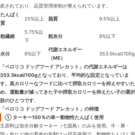
産されており、品質管理体制が整えられています。
たんぱく
25%以上
脂質
9.5%以上
質
5.75%以
粗繊維
粗灰分
9%以下
下
代謝エネルギー
水分
9%以下
353.5kcal/100g
（ME）
「
ペロリコ ドッグフード アレカット
」の代謝エネルギーは
353.5kcal/100gとなっており、平均的な設定となっていま
す。高カロリーなフードに比べて摂取カロリーを抑えやすいた
め、運動量が減ってきた子や摂取カロリーを抑えたい子の選択
肢のひとつです
。
「ペロリコ ドッグフード アレカット」の特徴
① ターキー100％の単一動物性たんぱく使用
主原料は加水分解ターキー（七面鳥）のみを使用。牛・豚・
鶏・魚など他の畜肉や魚類は一切不使用で、動物性たんぱく源