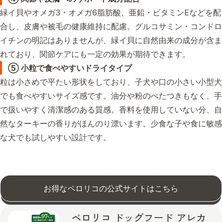
緑イ貝やオメガ3・オメガ6脂肪酸、亜鉛・ビタミンEなどを配
合し、皮膚や被毛の健康維持に配慮。グルコサミン・コンドロ
イチンの明記はありませんが、緑イ貝に自然由来の成分が含ま
れており、関節ケアにも一定の効果が期待できます。
⑤ 小粒で食べやすいドライタイプ
粒は小さめで平たい形状をしており、子犬や口の小さい小型犬
でも食べやすいサイズ感です。油分や粉のべたつきもなく、手
で扱いやすく清潔感のある質感。香料を使用していない分、自
然なターキーの香りがほんのり漂います。少食な子や食に敏感
な犬でも試しやすい設計です。
お得なペロリコの公式サイトはこちら
ペロリコ ドッグフード アレカ