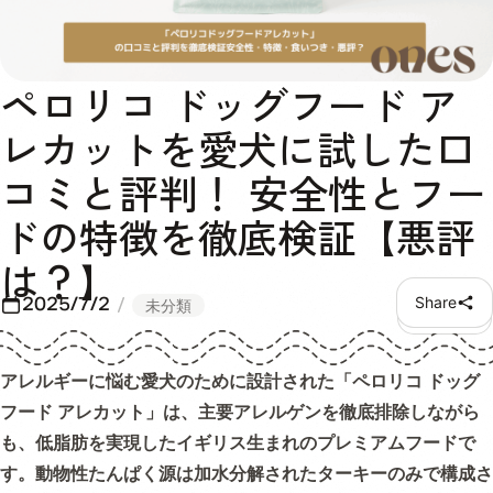
ペロリコ ドッグフード ア
レカットを愛犬に試した口
コミと評判！ 安全性とフー
ドの特徴を徹底検証【悪評
は？】
2025/7/2
Share
未分類
アレルギーに悩む愛犬のために設計された「ペロリコ ドッグ
フード アレカット」は、主要アレルゲンを徹底排除しながら
も、低脂肪を実現したイギリス生まれのプレミアムフードで
す。動物性たんぱく源は加水分解されたターキーのみで構成さ