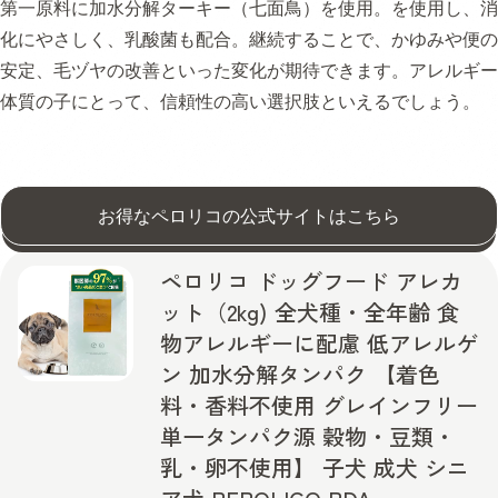
第一原料に加水分解ターキー（七面鳥）を使用。を使用し、消
化にやさしく、乳酸菌も配合。継続することで、かゆみや便の
安定、毛ヅヤの改善といった変化が期待できます。アレルギー
体質の子にとって、信頼性の高い選択肢といえるでしょう。
お得なペロリコの公式サイトはこちら
ペロリコ ドッグフード アレカ
ット（2kg) 全犬種・全年齢 食
物アレルギーに配慮 低アレルゲ
ン 加水分解タンパク 【着色
料・香料不使用 グレインフリー
単一タンパク源 穀物・豆類・
乳・卵不使用】 子犬 成犬 シニ