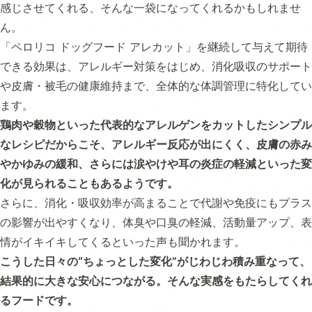
感じさせてくれる、そんな一袋になってくれるかもしれませ
ん。
「ペロリコ ドッグフード アレカット」を継続して与えて期待
できる効果は、アレルギー対策をはじめ、消化吸収のサポート
や皮膚・被毛の健康維持まで、全体的な体調管理に特化してい
ます。
鶏肉や穀物といった代表的なアレルゲンをカットしたシンプル
なレシピだからこそ、アレルギー反応が出にくく、皮膚の赤み
やかゆみの緩和、さらには涙やけや耳の炎症の軽減といった変
化が見られることもあるようです。
さらに、消化・吸収効率が高まることで代謝や免疫にもプラス
の影響が出やすくなり、体臭や口臭の軽減、活動量アップ、表
情がイキイキしてくるといった声も聞かれます。
こうした日々の“ちょっとした変化”がじわじわ積み重なって、
結果的に大きな安心につながる。そんな実感をもたらしてくれ
るフードです。