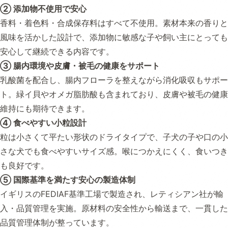
② 添加物不使用で安心
香料・着色料・合成保存料はすべて不使用。素材本来の香りと
風味を活かした設計で、添加物に敏感な子や飼い主にとっても
安心して継続できる内容です。
③ 腸内環境や皮膚・被毛の健康をサポート
乳酸菌を配合し、腸内フローラを整えながら消化吸収もサポー
ト。緑イ貝やオメガ脂肪酸も含まれており、皮膚や被毛の健康
維持にも期待できます。
④ 食べやすい小粒設計
粒は小さくて平たい形状のドライタイプで、子犬の子や口の小
さな犬でも食べやすいサイズ感。喉につかえにくく、食いつき
も良好です。
⑤ 国際基準を満たす安心の製造体制
イギリスのFEDIAF基準工場で製造され、レティシアン社が輸
入・品質管理を実施。原材料の安全性から輸送まで、一貫した
品質管理体制が整っています。