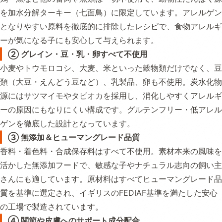
を加水分解ターキー（七面鳥）に限定しています。アレルゲン
となりやすい原料を徹底的に排除したレシピで、食物アレルギ
ーが気になる子にも安心して与えられます。
② グレイン・豆・乳・卵すべて不使用
小麦やトウモロコシ、大麦、米といった穀物類だけでなく、豆
類（大豆・えんどう豆など）、乳製品、卵も不使用。炭水化物
源にはサツマイモやタピオカを採用し、消化しやすくアレルギ
ーの原因にもなりにくい構成です。グルテンフリー・低アレル
ゲンを徹底した設計となっています。
③ 無添加＆ヒューマングレード品質
香料・着色料・合成保存料はすべて不使用。素材本来の風味を
活かした無添加フードで、敏感な子やナチュラル志向の飼い主
さんにも適しています。原材料はすべてヒューマングレード品
質を基準に選定され、イギリスのFEDIAF基準を満たした安心
の工場で製造されています。
④ 関節や皮膚へのサポート成分配合