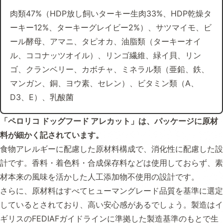
肉類47%（HDP放し飼いターキー生肉33%、HDP乾燥タ
ーキー12%、ターキーグレイビー2%）、サツマイモ、ビ
ール酵母、アマニ、タピオカ、油脂類（ターキーオイ
ル、ココナッツオイル）、リンゴ繊維、緑イ貝、リン
ゴ、クランベリー、カボチャ、ミネラル類（亜鉛、鉄、
マンガン、銅、ヨウ素、セレン）、ビタミン類（A、
D3、E）、乳酸菌
「
ペロリコ ドッグフード アレカット
」は、パッケージに原材
料が細かく記されています。
食物アレルギーに配慮した原材料構成で、消化性に配慮した設
計です。香料・着色料・合成保存料などは使用しておらず、素
材本来の風味を活かした人工添加物不使用の設計です。
さらに、原材料はすべてヒューマングレード品質を基準に選定
しているとされており、高い安心感があるでしょう。製造はイ
ギリスのFEDIAFガイドラインに準拠した製造基準のもとで生