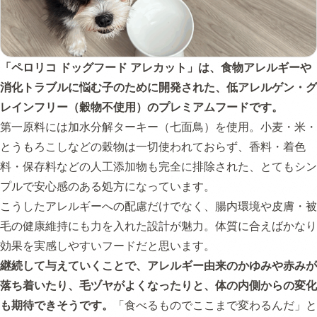
「ペロリコ ドッグフード アレカット」は、食物アレルギーや
消化トラブルに悩む子のために開発された、低アレルゲン・グ
レインフリー（穀物不使用）のプレミアムフードです。
第一原料には加水分解ターキー（七面鳥）を使用。小麦・米・
とうもろこしなどの穀物は一切使われておらず、香料・着色
料・保存料などの人工添加物も完全に排除された、とてもシン
プルで安心感のある処方になっています。
こうしたアレルギーへの配慮だけでなく、腸内環境や皮膚・被
毛の健康維持にも力を入れた設計が魅力。体質に合えばかなり
効果を実感しやすいフードだと思います。
継続して与えていくことで、アレルギー由来のかゆみや赤みが
落ち着いたり、毛ヅヤがよくなったりと、体の内側からの変化
も期待できそうです。
「食べるものでここまで変わるんだ」と