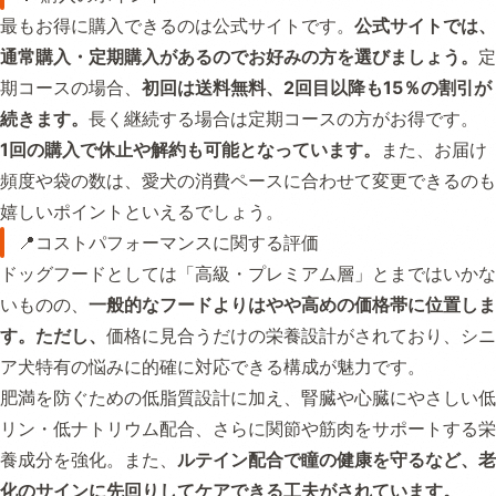
最もお得に購入できるのは公式サイトです。
公式サイトでは、
通常購入・定期購入があるのでお好みの方を選びましょう。
定
期コースの場合、
初回は送料無料、2回目以降も15％の割引が
続きます。
長く継続する場合は定期コースの方がお得です。
1回の購入で休止や解約も可能となっています。
また、お届け
頻度や袋の数は、愛犬の消費ペースに合わせて変更できるのも
嬉しいポイントといえるでしょう。
📍コストパフォーマンスに関する評価
ドッグフードとしては「高級・プレミアム層」とまではいかな
いものの、
一般的なフードよりはやや高めの価格帯に位置しま
す。ただし、
価格に見合うだけの栄養設計がされており、シニ
ア犬特有の悩みに的確に対応できる構成が魅力です。
肥満を防ぐための低脂質設計に加え、腎臓や心臓にやさしい低
リン・低ナトリウム配合、さらに関節や筋肉をサポートする栄
養成分を強化。また、
ルテイン配合で瞳の健康を守るなど、老
化のサインに先回りしてケアできる工夫がされています。