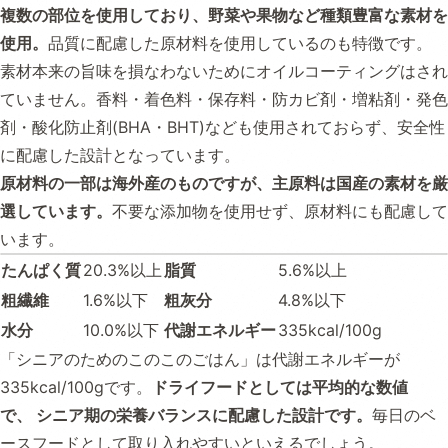
複数の部位を使用しており、野菜や果物など種類豊富な素材を
使用。
品質に配慮した原材料を使用しているのも特徴です。
素材本来の旨味を損なわないためにオイルコーティングはされ
ていません。香料・着色料・保存料・防カビ剤・増粘剤・発色
剤・酸化防止剤(BHA・BHT)なども使用されておらず、安全性
に配慮した設計となっています。
原材料の一部は海外産のものですが、主原料は国産の素材を厳
選しています。
不要な添加物を使用せず、原材料にも配慮して
います。
たんぱく質
20.3%以上
脂質
5.6%以上
粗繊維
1.6%以下
粗灰分
4.8%以下
水分
10.0%以下
代謝エネルギー
335kcal/100g
「シニアのためのこのこのごはん」は代謝エネルギーが
335kcal/100gです。
ドライフードとしては平均的な数値
で、 シニア期の栄養バランスに配慮した設計です。
毎日のベ
ースフードとして取り入れやすいといえるでしょう。