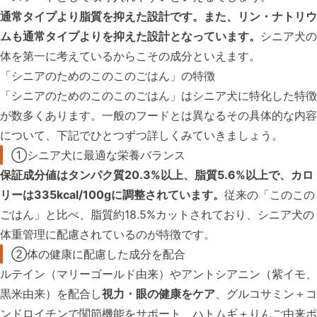
通常タイプより脂質を抑えた設計です。また、リン・ナトリウ
ムも通常タイプよりを抑えた設計となっています。
シニア犬の
体を第一に考えているからこその成分といえます。
「シニアのためのこのこのごはん」の特徴
「シニアのためのこのこのごはん」はシニア犬に特化した特徴
が数多くあります。一般のフードとは異なるその具体的な内容
について、下記でひとつずつ詳しくみていきましょう。
①シニア犬に最適な栄養バランス
保証成分値はタンパク質20.3%以上、脂質5.6%以上で、カロ
リーは335kcal/100gに調整されています。
従来の「このこの
ごはん」と比べ、脂質約18.5%カットされており、シニア犬の
体重管理に配慮されているのが特徴です。
②体の健康に配慮した成分を配合
ルテイン（マリーゴールド由来）やアントシアニン（紫イモ、
黒米由来）を配合し
視力・眼の健康をケア
、グルコサミン＋コ
ンドロイチンで関節機能をサポート、ハトムギ＋りんご由来ポ