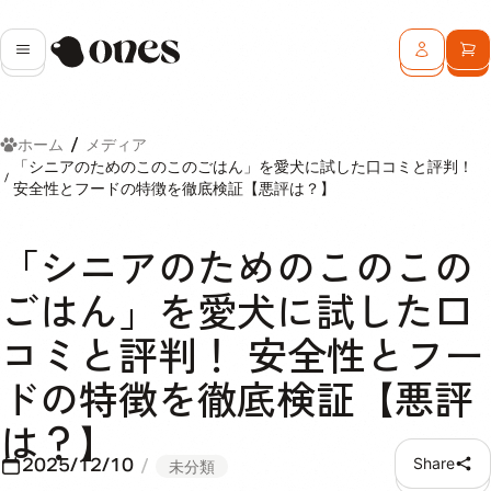
Ones
メニュー
ログイン
カ
ホーム
メディア
「シニアのためのこのこのごはん」を愛犬に試した口コミと評判！
安全性とフードの特徴を徹底検証【悪評は？】
「シニアのためのこのこの
ごはん」を愛犬に試した口
コミと評判！ 安全性とフー
ドの特徴を徹底検証【悪評
は？】
2025/12/10
Share
未分類