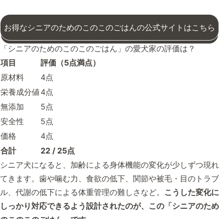
お得なシニアのためのこのこのごはんの公式サイトはこちら
「シニアのためのこのこのごはん」の愛犬家の評価は？
項目
評価（5点満点）
原材料
4点
栄養成分値
4点
無添加
5点
安全性
5点
価格
4点
合計
22 / 25点
シニア犬になると、加齢による身体機能の変化が少しずつ現れ
てきます。歯や噛む力、食欲の低下、関節や被毛・目のトラブ
ル、代謝の低下による体重管理の難しさなど。
こうした変化に
しっかり対応できるよう設計されたのが、この「シニアのため