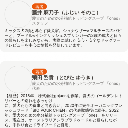
著者
藤井 麻乃子（ふじい そのこ）
愛犬のための水分補給トッピングスープ 「ones」
スタッフ
ミックス犬2頭と暮らす愛犬家。シュナウザー×マルチーズのパピ
ーと、プードル×イングリッシュスプリンガーの3歳の成犬と日々
の暮らしを楽しみながら、実際に試した安心・安全なドッグフー
ドレビューを中心に情報を発信しています。
著者
飛田 邑貴
（とびた ゆうき）
愛犬のための水分補給トッピングスープ 「ones」
代表
【経歴】2018年、株式会社gojuonを創業。愛犬のゴールデンレト
リバーとの別れをきっかけ
に、愛犬たちの食事と向き合い、2020年に完全オーガニックフレ
ッシュフード「BIO POUR CHIEN」の代表取締役に就任。2022
年、愛犬のための水分補給トッピングスープ「ones」をリリー
ス。現在は、オーストラリアンラブラドゥードルと暮らしなが
ら、手作り食とドライフードと併用。