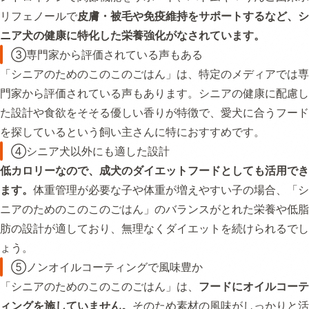
リフェノールで
皮膚・被毛や免疫維持をサポートするなど、シ
ニア犬の健康に特化した栄養強化がなされています。
③専門家から評価されている声もある
「シニアのためのこのこのごはん」は、特定のメディアでは専
門家から評価されている声もあります。シニアの健康に配慮し
た設計や食欲をそそる優しい香りが特徴で、愛犬に合うフード
を探しているという飼い主さんに特におすすめです。
④シニア犬以外にも適した設計
低カロリーなので、成犬のダイエットフードとしても活用でき
ます。
体重管理が必要な子や体重が増えやすい子の場合、「シ
ニアのためのこのこのごはん」のバランスがとれた栄養や低脂
肪の設計が適しており、無理なくダイエットを続けられるでし
ょう。
⑤ノンオイルコーティングで風味豊か
「シニアのためのこのこのごはん」は、
フードにオイルコーテ
ィングを施していません。
そのため素材の風味がしっかりと活