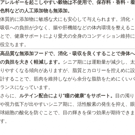
アレルギーを起こしやすい穀物は不使用で、保存料・香料・着
色料などの人工添加物も無添加。
体質的に添加物に敏感な犬にも安心して与えられます。消化・
吸収への負担が少なく、腸や肝機能などの体内環境を整えるこ
とで、健康サポートにより愛犬の全身のコンディション維持に
役立ちます。
高品質な無添加フードで、消化・吸収を良くすることで身体へ
の負担を大きく軽減します。
シニア期には運動量が減少し、太
りやすくなる傾向がありますが、脂質とカロリーを控えめに設
計することで、筋肉を維持しながら余分な脂肪をためにくいバ
ランスになっています。
さらに、
ルテイン配合により“瞳の健康”をサポート。
目の濁り
や視力低下が出やすいシニア期に、活性酸素の発生を抑え、眼
球細胞の酸化を防ぐことで、目の輝きを保つ効果が期待できま
す。