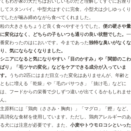
てもわが家の犬たちはおいしいものだと理解してすぐにお座り
してスタンバイ。中型犬はすぐに完食。小型犬は少しゆっくり
でしたが噛み締めながら食べてくれました。
粒の大きさもちょうど良く食べやすそうでした。
便の硬さや量
に変化はなく、どちらの子もいつも通りの良い状態でした。
一
番変わったのはにおいです。今まであった
独特な臭いがなくな
り、気にならなくなりました。
シニアになると気になりやすい「目のかすみ」や「関節のこわ
ばり」「毛ツヤの変化」などをケアできる成分が入っていま
す。
うちの2匹にはまだ目立った変化はありませんが、年齢と
ともに増える「乾燥」や「毛のパサつき」「抜け毛」などに
は、フードからの栄養で少しずつ違いが出てくるかもしれませ
ん。
主原料には「鶏肉（ささみ・胸肉）」「マグロ」「鰹」など、
高消化な食材を使用しています。ただし、鶏肉アレルギーのあ
る犬には注意が必要です。また、
小麦やトウモロコシといった