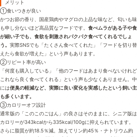
メリット
①食いつきが良い
かつお節の香り、国産鶏肉やマグロの上品な味など、匂いも味
も申し分ないほど高品質なフードです。
食べムラがある子や食
が細い子でも、食欲を刺激されパクパク食べてくれるでしょ
う。
実際SNSでも「たくさん食べてくれた」「フードを切り替
えたら食欲が増えた」という声もあります。
②リピート率が高い
「何度も購入している」「他のフードはあまり食べないけれど
これなら良く食べてくれる」という声も少なくありません。中
には
便臭の軽減など、実際に良い変化を実感したという飼い主
も多くいます。
③カロリーオフ設計
通常版の「このこのごはん」の良さはそのままに、シニア版は
カロリーが343kcalから335kcal/100gに抑えられています。
さらに脂質が約18.5％減。加えてリン約45％・ナトリウム約