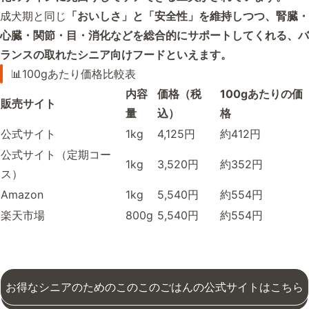
成犬期と同じ
「おいしさ」と「安全性」を維持しつつ、腎臓・
心臓・関節・目・消化などを総合的にサポートしてくれる、バ
ランスの取れたシニア向けフードといえます。
📊100gあたり価格比較表
内容
価格（税
100gあたりの価
販売サイト
量
込）
格
公式サイト
1kg
4,125円
約412円
公式サイト（定期コー
1kg
3,520円
約352円
ス）
Amazon
1kg
5,540円
約554円
楽天市場
800g
5,540円
約554円
お得なシニアのためのこのこのごはんの公式サイトはこちら