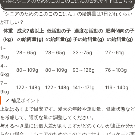
お得なシニアのためのこのこのごはんの公式サイトはこちら
「シニアのためのこのこのごはん」の給餌量は1日どれくらい
が正しい？
体重
成犬7歳以上
低活動の子
適度な活動の
肥満傾向の子
（kg）
の給餌量(g)
の給餌量(g)
子の給餌量(g)
の給餌量(g)
1～
28～65g
28～65g
33～75g
27～61g
3kg
4～
80～109g
80～109g
93～126g
76～103g
6kg
7～
122～148g
122～148g
141～171g
116～140g
9kg
📌 補足ポイント
上記はあくまで目安です。愛犬の年齢や運動量、健康状態など
を考慮して、適切な量に調整してください。
与えるべき量には個人差がありますがどのくらいが適正か分か
らない場合、「シニアのためのこのこのごはん」パッケージ裏