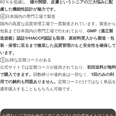
60％を低減し、
瞳や関節、皮膚というシニアの三大悩みに配
慮した機能性設計が魅力です。
④日本国内の専門工場で製造
国内の高度な品質管理工場で一貫製造されています。製造から
包装まで日本国内の専門工場で行われており、
GMP（適正製
造規範）認証やHACCP認証も取得、原材料受入から製造・包
装・保管に至るまで徹底した品質管理のもと安全性を確保して
います。
⑤お得な定期コースがある
公式サイトでは定期コースが提供されており、
初回送料が無料
で購入できます。
回数縛りや違約金は一切なく、
1回のみの利
用での解約も問題ありません。
定期コースだけではなく単品を
通常購入することももちろん可能です。
お得なシニアのためのこのこのごはんの公式サイトはこちら