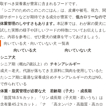
取すべき栄養素が豊富に含まれるフードです。
「シニアのためのこのこのごはん」は、皮膚や被毛、視力、関
節サポートなどが期待できる成分が豊富で、
低カロリーなので
体重管理のしやすさもあります。
本記事では、わが家の愛犬に
試した実際の様子や詳しいフードの特徴についてお伝えしまし
た。内容を参考に、ぜひ愛犬の健康を守ってあげましょう。
向いている犬・向いていない犬 一覧表
向いている犬
向いていない犬
シニア犬
シニア期（概ね7歳以上）の
チキンアレルギー
成犬～老犬。代謝が落ちてき
主原料に鶏肉を使用しているた
たシニア期に最適な栄養成分
めチキンアレルギーの犬はNG。
で作られている
体重・脂質管理が必要な犬
若齢期（子犬）・成長期
「脂質18.5％カット」「リン
成長期（子犬期・若いうち）は
含有量45.2％カット」「ナ
「高タンパク・高脂質・高カロ