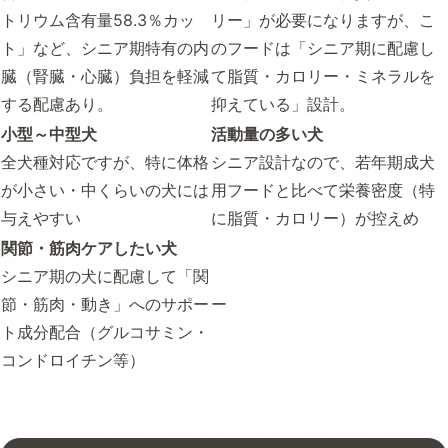
トリウム含有量58.3％カッ
リー」が必要になりますが、こ
ト」など、シニア期特有の内
のフードは「シニア期に配慮し
臓（腎臓・心臓）負担を軽減
て脂質・カロリー・ミネラルを
する配慮あり。
抑えている」設計。
小型～中型犬
活動量の多い犬
全犬種対応ですが、特に体格
シニア設計なので、若年期成犬
が小さい・中くらいの犬には
用フードと比べて栄養密度（特
与えやすい
に脂質・カロリー）が控えめ
関節・筋肉ケアしたい犬
シニア期の犬に配慮して「関
節・筋肉・動き」へのサポー
ー
ト成分配合（グルコサミン・
コンドロイチン等）