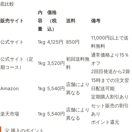
底比較
内
価格
販売サイト
容
（税
送料
備考
量
込）
11,000円以上で送
公式サイト
1kg
4,125円
850円
料無料
通常価格より15％
公式サイト（定
初回送料無
1kg
3,520円
オフ
期コース）
料
2回目発送から2袋
15時までの注文翌
店舗により
Amazon
1kg
5,540円
日配送可能
異なる
定期購入割引あり
セット販売の割引
店舗により
楽天市場
1kg
5,540円
あり
異なる
ポイント還元
💡 購入のポイント