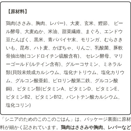
【原材料】
鶏肉(ささみ、胸肉、レバー)、大麦、玄米、鰹節、 ビー
ル酵母、大麦ぬか、米油、甜菜繊維、まぐろ、エンドウ
豆たんぱく、黒米、青パパイヤ末、モリンガ、むらさき
いも、昆布、ハト麦、かぼちゃ、りんご、乳酸菌、豚軟
骨抽出物(コンドロイチン硫酸含有)、 セレン酵母、マリ
ーゴールド(ルテイン含有)、グルーコサミン、ミネラル
類(貝殻未焼成カルシウム、塩化ナトリウム、塩化カリウ
ム、グルコン酸亜鉛、ピロリン酸第二鉄、グルコン酸
銅)、ビタミン類(ビタミンA、ビタミンD、ビタミンE、
ビタミンB2、ビタミンB12、パントテン酸カルシウム、
塩化コリン)
「シニアのためのこのこのごはん」は、パッケージ裏面に原材
料が細かく記されています。
鶏肉はささみや胸肉、レバーなど