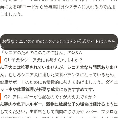
面にあるQRコードから給与量計算システムに入れるので活用
しましょう。
お得なシニアのためのこのこのごはんの公式サイトはこちら
「シニアのためのこのこのごはん」のQ＆A
Q1. 子犬やシニア犬にも与えられますか？
A.
子犬には推奨されていませんが、シニア犬なら問題ありませ
ん。
むしろシニア犬に適した栄養バランスになっているため、
健康サポートのためにも積極的に与えてあげましょう。
ダイエ
ット中や体重管理が必要な成犬にもおすすめです。
Q2. アレルギーが心配なのですが大丈夫ですか？
A.
鶏肉や魚アレルギー、穀物に敏感な子の場合は避けるように
してください。
主原料として鶏肉のささ身やレバー、マグロな