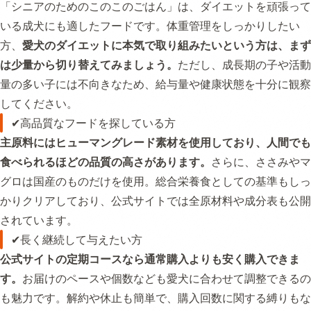
「シニアのためのこのこのごはん」は、ダイエットを頑張って
いる成犬にも適したフードです。体重管理をしっかりしたい
方、
愛犬のダイエットに本気で取り組みたいという方は、まず
は少量から切り替えてみましょう。
ただし、成長期の子や活動
量の多い子には不向きなため、給与量や健康状態を十分に観察
してください。
✔高品質なフードを探している方
主原料にはヒューマングレード素材を使用しており、人間でも
食べられるほどの品質の高さがあります。
さらに、ささみやマ
グロは国産のものだけを使用。総合栄養食としての基準もしっ
かりクリアしており、公式サイトでは全原材料や成分表も公開
されています。
✔長く継続して与えたい方
公式サイトの定期コースなら通常購入よりも安く購入できま
す。
お届けのペースや個数なども愛犬に合わせて調整できるの
も魅力です。解約や休止も簡単で、購入回数に関する縛りもな