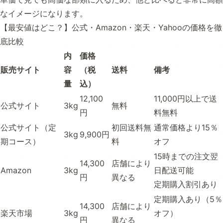
なイメージになります。
【最安値はどこ？】公式・Amazon・楽天・Yahooの価格を徹
底比較
内
価格
販売サイト
容
（税
送料
備考
量
込）
12,100
11,000円以上で送
公式サイト
3kg
無料
円
料無料
公式サイト（定
初回送料無
通常価格より15％
3kg
9,900円
期コース）
料
オフ
15時までの注文翌
14,300
店舗により
Amazon
3kg
日配送可能
円
異なる
定期購入割引あり
定期購入あり（5％
14,300
店舗により
楽天市場
3kg
オフ）
円
異なる