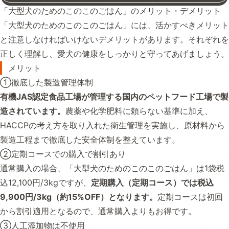
「大型犬のためのこのこのごはん」のメリット・デメリット
「大型犬のためのこのこのごはん」には、活かすべきメリット
と注意しなければいけないデメリットがあります。それぞれを
正しく理解し、愛犬の健康をしっかりと守ってあげましょう。
メリット
①徹底した製造管理体制
有機JAS認定食品工場が管理する国内のペットフード工場で製
造されています。
農薬や化学肥料に頼らない基準に加え、
HACCPの考え方を取り入れた衛生管理を実施し、原材料から
製造工程まで徹底した安全体制を整えています。
②定期コースでの購入で割引あり
通常購入の場合、「大型犬のためのこのこのごはん」は1袋税
込12,100円/3kgですが、
定期購入（定期コース）では税込
9,900円/3kg（約15%OFF）となります。
定期コースは初回
から割引適用となるので、通常購入よりもお得です。
③人工添加物は不使用