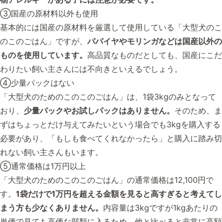
③国産の原材料以外も使用
基本的には国産の原材料を厳選して使用している「大型犬のこ
のこのごはん」ですが、
パパイヤやモリンガなどは国産以外の
ものを使用しています。
高品質なものだとしても、国産にこだ
わりたい飼い主さんには不向きといえるでしょう。
④少量パックはない
「大型犬のためのこのこのごはん」は、1袋3kgのみとなって
おり、
少量パックやお試しパックはありません。
そのため、ま
ずはちょっとだけ与えてみたいという場合でも3kgを購入する
必要があり、「もしも食べてくれなかったら」と購入に踏み切
れない飼い主さんもいます。
⑤通常価格は1万円以上
「大型犬のためのこのこのごはん」の通常価格は12,100円で
す。
1袋だけで1万円を超える金額を見ると高すぎると考えてし
まう方も少なくありません。
内容量は3kgですが1kgあたりの
単価で見ても高価な部類に入るため、他と比べると非常に高額