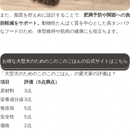
また、脂質を控えめに設計することで、
肥満予防や関節への負
担軽減をサポート。
動物性たんぱく質を中心とした高タンパク
なフードのため、体型維持や筋肉の健康にも役立ちます。
お得な大型犬のためのこのこのごはんの公式サイトはこちら
「大型犬のためのこのこのごはん」の愛犬家の評価は？
項目
評価（5点満点）
原材料
3点
栄養成分値
3点
無添加
5点
安全性
5点
価格
2点