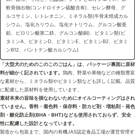
軟骨抽出物(コンドロイチン硫酸含有)、セレン酵母、グ
ルコサミン、L-トレオニン、ミネラル類(牛骨未焼成カル
シウム、塩化カリウム、塩化ナトリウム、グルコン酸亜
鉛、ピロリン酸第二鉄、グルコン酸銅)、ビタミン類(ビ
タミンA、ビタミンD、ビタミンE、ビタミンB2、ビタミ
ンB12、パントテン酸カルシウム)
「大型犬のためのこのこのごはん」は、パッケージ裏面に原材
料が細かく記されています。
鶏肉、野菜や果物などの種類豊富
な素材から、ミネラル類やビタミン類なども詳しく記載。品質
に配慮した原材料を使用しています。
素材本来の旨味を損なわないためにオイルコーティングはされ
ていません。香料・着色料・保存料・防カビ剤・増粘剤・発色
剤・酸化防止剤(BHA・BHT)なども使用されておらず、安全
性に配慮した設計となっています。
製造から包装まで、国内の有機JAS認定食品工場が運営管理す