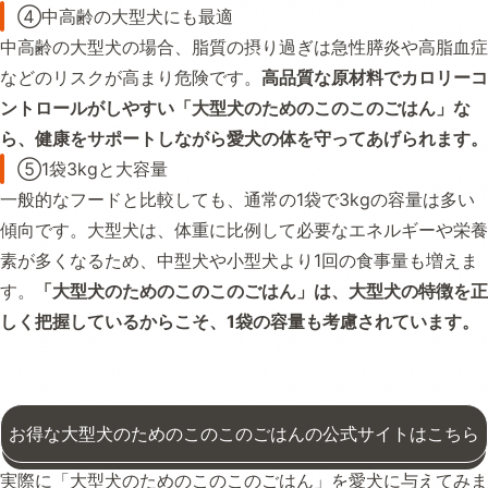
④中高齢の大型犬にも最適
中高齢の大型犬の場合、脂質の摂り過ぎは急性膵炎や高脂血症
などのリスクが高まり危険です。
高品質な原材料でカロリーコ
ントロールがしやすい「大型犬のためのこのこのごはん」な
ら、健康をサポートしながら愛犬の体を守ってあげられます。
⑤1袋3kgと大容量
一般的なフードと比較しても、通常の1袋で3kgの容量は多い
傾向です。大型犬は、体重に比例して必要なエネルギーや栄養
素が多くなるため、中型犬や小型犬より1回の食事量も増えま
す。
「大型犬のためのこのこのごはん」は、大型犬の特徴を正
しく把握しているからこそ、1袋の容量も考慮されています。
お得な大型犬のためのこのこのごはんの公式サイトはこちら
実際に「大型犬のためのこのこのごはん」を愛犬に与えてみま