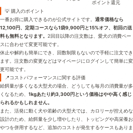
ポイント還元
💡 購入のポイント
一番お得に購入できるのが公式サイトです。
通常価格なら
12,100円、定期コースなら1袋9,900円と15%オフ、初回の送
料も無料となります。
2回目以降の注文数は、愛犬の消費ペー
スに合わせて変更可能です。
休止や解約も簡単にでき、回数制限もないので手軽に注文でき
ます。注文数の変更などはマイページにログインして簡単に変
更可能です。
📍コストパフォーマンスに関する評価
給餌量が多くなる大型犬の場合、どうしても毎月の消費量が多
くなるため、
1kgあたり約3,300円という価格はやや高く感じ
られるかもしれません。
また、活発に動く犬や若齢の大型犬では、カロリーが控えめな
設計のため、給餌量を少し増やしたり、トッピングや高栄養お
やつを併用するなど、追加のコストが発生するケースもありま