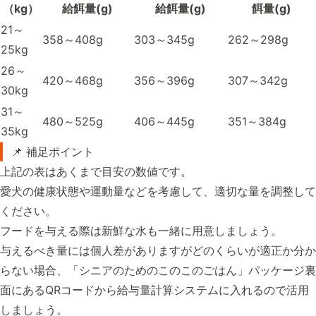
（kg）
給餌量(g)
給餌量(g)
餌量(g)
21～
358～408g
303～345g
262～298g
25kg
26～
420～468g
356～396g
307～342g
30kg
31～
480～525g
406～445g
351～384g
35kg
📌 補足ポイント
上記の表はあくまで目安の数値です。
愛犬の健康状態や運動量などを考慮して、適切な量を調整して
ください。
フードを与える際は新鮮な水も一緒に用意しましょう。
与えるべき量には個人差がありますがどのくらいが適正か分か
らない場合、「シニアのためのこのこのごはん」パッケージ裏
面にあるQRコードから給与量計算システムに入れるので活用
しましょう。