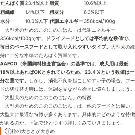
たんぱく質
23.4%以上
脂質
10.6%以上
粗繊維
1.4%以下
粗灰分
6.3%以下
水分
10.0%以下
代謝エネルギー
356kcal/100g
「大型犬のためのこのこのごはん」は代謝エネルギー
356kcal/100gです。
ドライフードとしては平均的な数値で、
毎日のベースフードとして取り入れやすいタイプ。
大型犬の維
持に十分な水準のたんぱく質量です。
AAFCO（米国飼料検査官協会）の基準では、成犬用は最低
18%以上あればOKとされているため、23.4％という数値は十
分な量です。
しかし、消化不良を起こしやすい子の場合、フー
ドの切り替え時には、体調を見ながら徐々に慣らしましょう。
「大型犬のためのこのこのごはん」の特徴
「大型犬のためのこのこのごはん」は、他のフードとは違い、
大型犬に最適な特徴が多くあります。具体的にどのような特徴
があるのか、下記でひとつずつ詳しくみていきましょう。
①粒の大きさが大きめ