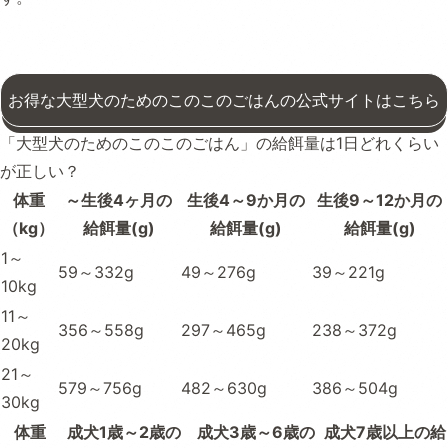
お得な大型犬のためのこのこのごはんの公式サイトはこちら
「大型犬のためのこのこのごはん」の給餌量は1日どれくらい
が正しい？
体重
～生後4ヶ月の
生後4～9か月の
生後9～12か月の
（kg）
給餌量(g)
給餌量(g)
給餌量(g)
1～
59～332g
49～276g
39～221g
10kg
11～
356～558g
297～465g
238～372g
20kg
21～
579～756g
482～630g
386～504g
30kg
体重
成犬1歳～2歳の
成犬3歳～6歳の
成犬7歳以上の給