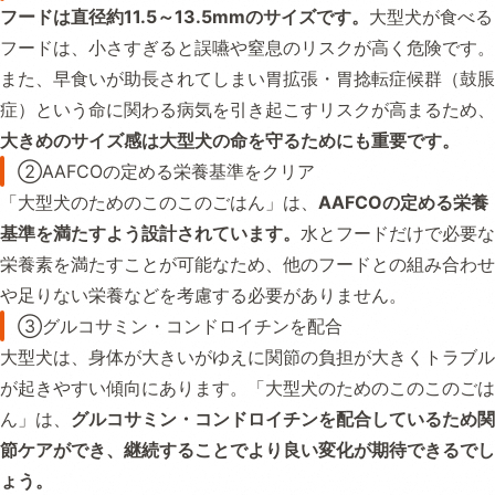
フードは直径約11.5～13.5mmのサイズです。
大型犬が食べる
フードは、小さすぎると誤嚥や窒息のリスクが高く危険です。
また、早食いが助長されてしまい胃拡張・胃捻転症候群（鼓脹
症）という命に関わる病気を引き起こすリスクが高まるため、
大きめのサイズ感は大型犬の命を守るためにも重要です。
②AAFCOの定める栄養基準をクリア
「大型犬のためのこのこのごはん」は、
AAFCOの定める栄養
基準を満たすよう設計されています。
水とフードだけで必要な
栄養素を満たすことが可能なため、他のフードとの組み合わせ
や足りない栄養などを考慮する必要がありません。
③グルコサミン・コンドロイチンを配合
大型犬は、身体が大きいがゆえに関節の負担が大きくトラブル
が起きやすい傾向にあります。「大型犬のためのこのこのごは
ん」は、
グルコサミン・コンドロイチンを配合しているため関
節ケアができ、継続することでより良い変化が期待できるでし
ょう。