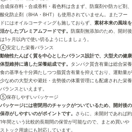
合成保存料・合成香料・着色料は含まず、防腐剤や防カビ剤、
酸化防止剤（BHA・BHT）も使用されていません。またフー
ドにはオイルコーティングも施しておらず、
素材本来の風味を
活かしたプレミアムフードです。
防腐剤無添加のため、開封後
は1ヶ月以内で使い切るようにしましょう。
④安定した栄養バランス
動物性たんぱく質を中心としたバランス設計で、大型犬の健康
体型維持に適した栄養組成です。
タンパク質含有量は総合栄養
食の基準を十分満たしつつ脂質含有量を抑えており、運動量が
少なめの大型犬や避妊・去勢後の体重管理にも配慮された栄養
バランスといえます。
⑤保存しやすいパッケージ
パッケージには密閉用のチャックがついているため、開封後の
保存がしやすいのがポイントです。
さらに、未開封であれば約
1年間という比較的長期間の保管が可能なので、まとめ買いや
ストック用途にも対応しています。