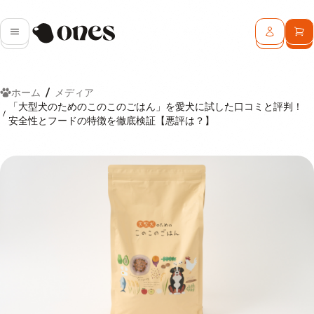
Ones
メニュー
ログイン
カ
ホーム
メディア
「大型犬のためのこのこのごはん」を愛犬に試した口コミと評判！
安全性とフードの特徴を徹底検証【悪評は？】