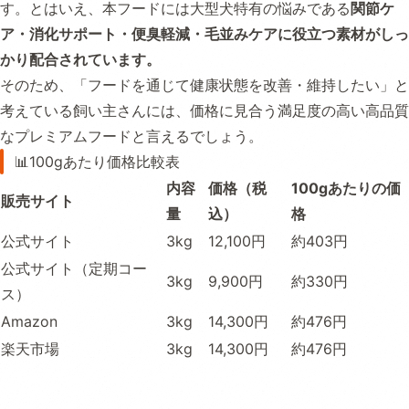
す。とはいえ、本フードには大型犬特有の悩みである
関節ケ
ア・消化サポート・便臭軽減・毛並みケアに役立つ素材がしっ
かり配合されています。
そのため、「フードを通じて健康状態を改善・維持したい」と
考えている飼い主さんには、価格に見合う満足度の高い高品質
なプレミアムフードと言えるでしょう。
📊100gあたり価格比較表
内容
価格（税
100gあたりの価
販売サイト
量
込）
格
公式サイト
3kg
12,100円
約403円
公式サイト（定期コー
3kg
9,900円
約330円
ス）
Amazon
3kg
14,300円
約476円
楽天市場
3kg
14,300円
約476円