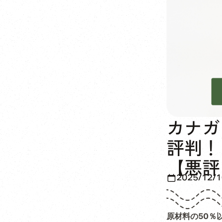
カナガ
評判！
【悪評
2025/12/1
原材料の50％