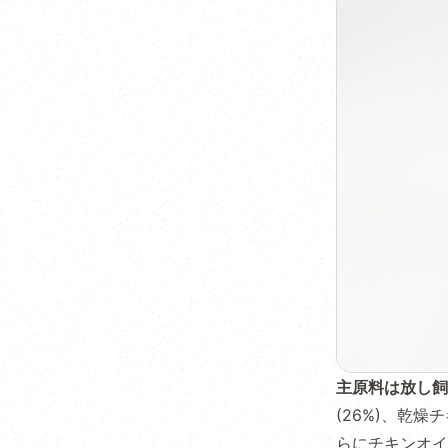
主原料は放し飼
(26%)、乾
らにチキンオイ