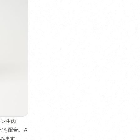
キン生肉
などを配合。さ
みます。