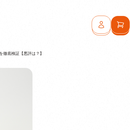
ログイン
カ
徴を徹底検証【悪評は？】