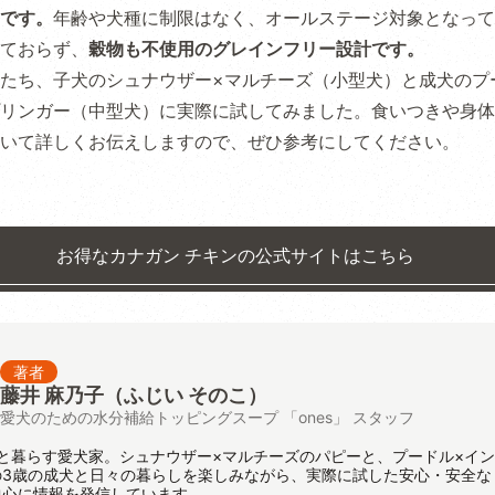
です。
年齢や犬種に制限はなく、オールステージ対象となって
ておらず、
穀物も不使用のグレインフリー設計です。
たち、子犬のシュナウザー×マルチーズ（小型犬）と成犬のプ
リンガー（中型犬）に実際に試してみました。食いつきや身体
いて詳しくお伝えしますので、ぜひ参考にしてください。
お得なカナガン チキンの公式サイトはこちら
著者
藤井 麻乃子（ふじい そのこ）
愛犬のための水分補給トッピングスープ 「ones」 スタッフ
と暮らす愛犬家。シュナウザー×マルチーズのパピーと、プードル×イ
の3歳の成犬と日々の暮らしを楽しみながら、実際に試した安心・安全な
中心に情報を発信しています。