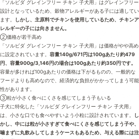
「ソルビダ グレインフリー チキン 子犬用」はグレインフリー
設計となっているため、穀物アレルギーがある子には適してい
ます。
しかし、主原料でチキンを使用しているため、チキンア
レルギーの子には向きません。
②価格が若干高め
「ソルビダ グレインフリー チキン 子犬用」は価格がやや高め
に設定されています。
容量140g/671円は100gあたり約479
円、容量900g/3,146円の場合は100gあたり約350円です。
容量が多ければ100gあたりの価格は下がるものの、一般的な
フードよりも高めなので、経済的な負担がかかってしまう可能
性があります。
③粒が小さく食べにくさを感じてしまう子もいる
子犬に特化した「ソルビダ グレインフリー チキン 子犬用」
は、小さな口でも食べやすいよう小粒に設計されています。
し
かし、中には粒が小さすぎて食べにくさを感じてしまう子や、
噛まずに丸飲みしてしまうケースもあるため、与える際には注