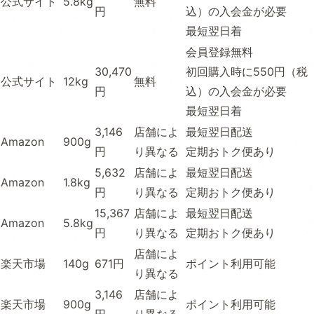
公式サイト
5.8kg
無料
円
込）の入会金が必要
最短翌日着
会員登録無料
30,470
初回購入時に550円（税
公式サイト
12kg
無料
円
込）の入会金が必要
最短翌日着
3,146
店舗によ
最短翌日配送
Amazon
900g
円
り異なる
定期おトク便あり
5,632
店舗によ
最短翌日配送
Amazon
1.8kg
円
り異なる
定期おトク便あり
15,367
店舗によ
最短翌日配送
Amazon
5.8kg
円
り異なる
定期おトク便あり
店舗によ
楽天市場
140g
671円
ポイント利用可能
り異なる
3,146
店舗によ
楽天市場
900g
ポイント利用可能