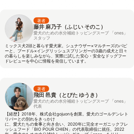
著者
藤井 麻乃子（ふじい そのこ）
愛犬のための水分補給トッピングスープ 「ones」
スタッフ
ミックス犬2頭と暮らす愛犬家。シュナウザー×マルチーズのパピ
ーと、プードル×イングリッシュスプリンガーの3歳の成犬と日々
の暮らしを楽しみながら、実際に試した安心・安全なドッグフー
ドレビューを中心に情報を発信しています。
著者
飛田 邑貴
（とびた ゆうき）
愛犬のための水分補給トッピングスープ 「ones」
代表
【経歴】2018年、株式会社gojuonを創業。愛犬のゴールデンレト
リバーとの別れをきっかけ
に、愛犬たちの食事と向き合い、2020年に完全オーガニックフレ
ッシュフード「BIO POUR CHIEN」の代表取締役に就任。2022