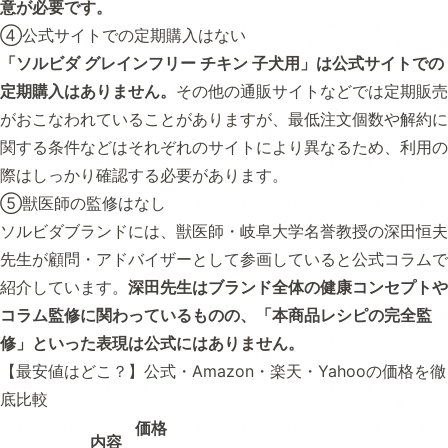
意が必要です。
④公式サイトでの定期購入はない
「ソルビダ グレインフリー チキン 子犬用」は公式サイトでの
定期購入はありません。
その他の通販サイトなどでは定期販売
がおこなわれていることがありますが、最低注文個数や解約に
関する条件などはそれぞれのサイトにより異なるため、利用の
際はしっかり確認する必要があります。
⑤獣医師の監修はなし
ソルビダブランドには、獣医師・岐阜大学名誉教授の深田恒夫
先生が顧問・アドバイザーとして参画していると公式コラムで
紹介しています。
深田先生はブランド全体の健康コンセプトや
コラム監修に関わっているものの、「本商品レシピの完全監
修」といった表現は公式にはありません。
【最安値はどこ？】公式・Amazon・楽天・Yahooの価格を徹
底比較
価格
内容