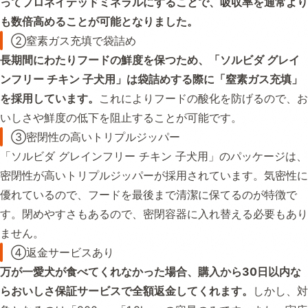
ってプロネイテッドミネラルにすることで、吸収率を通常より
も数倍高めることが可能となりました。
②窒素ガス充填で袋詰め
長期間にわたりフードの鮮度を保つため、「ソルビダ グレイ
ンフリー チキン 子犬用」は袋詰めする際に「窒素ガス充填」
を採用しています。
これによりフードの酸化を防げるので、お
いしさや鮮度の低下を阻止することが可能です。
③密閉性の高いトリプルジッパー
「ソルビダ グレインフリー チキン 子犬用」のパッケージは、
密閉性が高いトリプルジッパーが採用されています。気密性に
優れているので、フードを最後まで清潔に保てるのが特徴で
す。閉めやすさもあるので、密閉容器に入れ替える必要もあり
ません。
④返金サービスあり
万が一愛犬が食べてくれなかった場合、購入から30日以内な
らおいしさ保証サービスで全額返金してくれます。
しかし、対