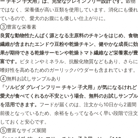
ー チキン 子犬用」は、完全なグレインフリー設計です。
穀物
ではなく、栄養価が高い豆類を使用しています。消化にも優れ
ているので、愛犬のお腹にも優しい仕上がりに。
③豊富な栄養素
良質な動物性たんぱく源となる主原料のチキンをはじめ、食物
繊維が含まれたエンドウ豆粉や乾燥チキン、健やかな成長に効
果が期待できる乾燥サーモンや乾燥トマト繊維など栄養素が豊
富です。
ビタミンやミネラル、抗酸化物質などもあり、さらに
嗜好性を高めるためのガーリックパウダーも含まれています。
④無料お試しサンプルあり
「ソルビダ グレインフリー チキン 子犬用」が気になるけれど
愛犬が食べてくれるか不安という場合、無料のお試しサンプル
を活用できます。
フードが届くのは、注文から10日から2週間
前後となっているため、余裕をもってなるべく早い段階で注文
しておくと安心です。
⑤豊富なサイズ展開