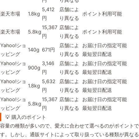
円
り異なる
5,412
店舗によ
楽天市場
1.8kg
ポイント利用可能
円
り異なる
15,367
店舗によ
楽天市場
5.8kg
ポイント利用可能
円
り異なる
Yahoo!ショ
店舗によ
お届け日の指定可能
140g
671円
ッピング
り異なる
最短翌日配送
Yahoo!ショ
3,146
店舗によ
お届け日の指定可能
900g
ッピング
円
り異なる
最短翌日配送
Yahoo!ショ
5,632
店舗によ
お届け日の指定可能
1.8kg
ッピング
円
り異なる
最短翌日配送
Yahoo!ショ
15,367
店舗によ
お届け日の指定可能
5.8kg
ッピング
円
り異なる
最短翌日配送
💡 購入のポイント
容量の種類が多いので、愛犬に合わせて選べるのがポイントで
す。しかし、通販サイトによって取り扱っている種類が異なる