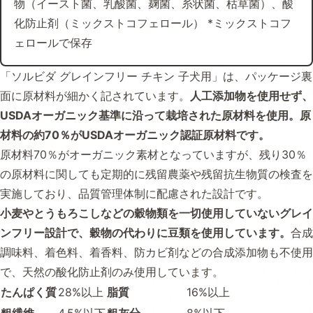
物（イースト菌、乳酸菌、麹菌、糸状菌、枯草菌）、酸
化防止剤（ミックストコフェロール） *ミックストコフ
ェロールで保存
「ソルビダ グレインフリー チキン 子犬用」は、パッケージ裏
面に原材料が細かく記されています。
人工添加物を使用せず、
USDAオーガニック基準に沿って栽培された原材料を使用。原
材料の約70％がUSDAオーガニック認証原材料です。
原材料70％がオーガニック素材となっていますが、残り30％
の原材料に関しても定期的に残留農薬や残留抗生物質の検査を
実施しており、品質管理体制に配慮された設計です。
小麦やとうもろこしなどの穀物類を一切使用していないグレイ
ンフリー設計で、穀物の代わりに豆類を使用しています。
合成
調味料、着色料、着香料、防カビ剤などの合成添加物も不使用
で、天然の酸化防止剤のみ使用しています。
たんぱく質
28%以上
脂質
16%以上
粗繊維
4.5%以下
粗灰分
8%以下