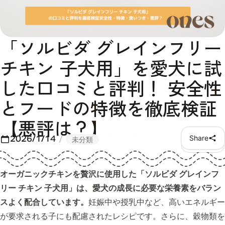
「ソルビダ グレインフリー
チキン 子犬用」を愛犬に試
した口コミと評判！ 安全性
とフードの特徴を徹底検証
【悪評は？】
2026/1/14
Share
未分類
オーガニックチキンを贅沢に使用した「ソルビダ グレインフ
リー チキン 子犬用」は、愛犬の成長に必要な栄養素をバラン
スよく配合しています。
妊娠中や授乳中など、高いエネルギー
が要求される子にも配慮されたレシピです。さらに、穀物類を