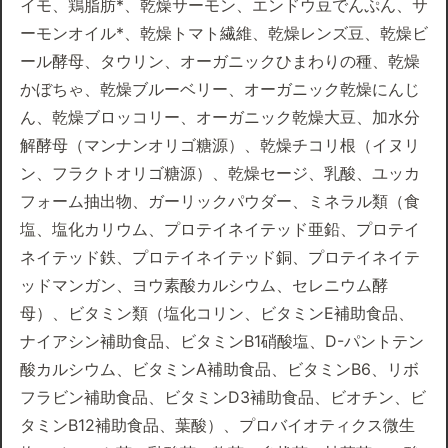
イモ、鶏脂肪*、乾燥サーモン、エンドウ豆でんぷん、サ
ーモンオイル*、乾燥トマト繊維、乾燥レンズ豆、乾燥ビ
ール酵母、タウリン、オーガニックひまわりの種、乾燥
かぼちゃ、乾燥ブルーベリー、オーガニック乾燥にんじ
ん、乾燥ブロッコリー、オーガニック乾燥大豆、加水分
解酵母（マンナンオリゴ糖源）、乾燥チコリ根（イヌリ
ン、フラクトオリゴ糖源）、乾燥セージ、乳酸、ユッカ
フォーム抽出物、ガーリックパウダー、ミネラル類（食
塩、塩化カリウム、プロテイネイテッド亜鉛、プロテイ
ネイテッド鉄、プロテイネイテッド銅、プロテイネイテ
ッドマンガン、ヨウ素酸カルシウム、セレニウム酵
母）、ビタミン類（塩化コリン、ビタミンE補助食品、
ナイアシン補助食品、ビタミンB1硝酸塩、D-パントテン
酸カルシウム、ビタミンA補助食品、ビタミンB6、リボ
フラビン補助食品、ビタミンD3補助食品、ビオチン、ビ
タミンB12補助食品、葉酸）、プロバイオティクス微生