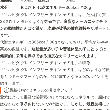
水分
10%以下
代謝エネルギー
365kcal/100g
「ソルビダ グレインフリー チキン 子犬用」は、たんぱく質
28％以上と高たんぱくな数値です。
良質なオーガニックチキ
ンの動物性たんぱく質が、皮膚や被毛の健康維持をサポートし
ます。
代謝エネルギーは365kcal/100gとなっており、平均からやや
高めの数値です。
運動量が多い子や普通体型の子にとっては、
健康的に栄養を摂取できる適度なカロリーといえます。
「ソルビダ グレインフリー チキン 子犬用」の特徴
「ソルビダ グレインフリー チキン 子犬用」はどのような特徴
をもつドッグフードなのか、特に重要となる5つのポイントを
紹介します。
①最新技術でミネラルの吸収率アップ
愛犬にとって重要な栄養素のひとつになるミネラルは、腸内で
はなかなか吸収されないのが特徴です。
しかし、最新技術によ