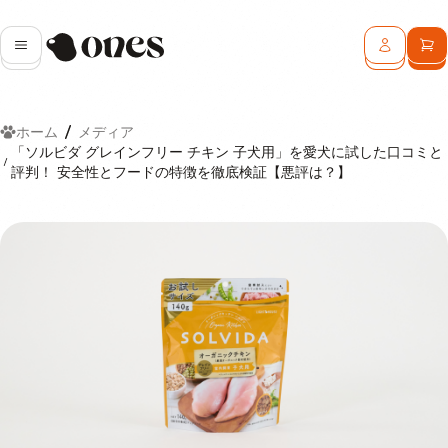
Ones
メニュー
ログイン
カ
ホーム
メディア
「ソルビダ グレインフリー チキン 子犬用」を愛犬に試した口コミと
評判！ 安全性とフードの特徴を徹底検証【悪評は？】