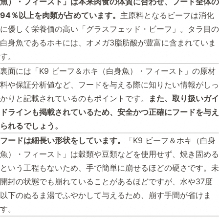
魚）・フィースト」は本来肉食の体質に合わせ、フード全体の
94％以上を肉類が占めています。
主原料となるビーフは消化
に優しく栄養価の高い「グラスフェッド・ビーフ」。タラ目の
白身魚であるホキには、オメガ3脂肪酸が豊富に含まれていま
す。
裏面には「K9 ビーフ＆ホキ（白身魚）・フィースト」の原材
料や保証分析値など、フードを与える際に知りたい情報がしっ
かりと記載されているのもポイントです。
また、取り扱いガイ
ドラインも掲載されているため、安全かつ正確にフードを与え
られるでしょう。
フードは細長い形状をしています。
「K9 ビーフ＆ホキ（白身
魚）・フィースト」は穀類や豆類などを使用せず、焼き固める
という工程もないため、手で簡単に崩せるほどの硬さです。未
開封の状態でも崩れていることがあるほどですが、水や37度
以下のぬるま湯でふやかして与えるため、崩す手間が省けま
す。