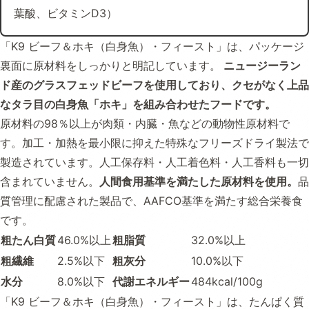
葉酸、ビタミンD3）
「K9 ビーフ＆ホキ（白身魚）・フィースト」は、パッケージ
裏面に原材料をしっかりと明記しています。
ニュージーラン
ド産のグラスフェッドビーフを使用しており、クセがなく上品
なタラ目の白身魚「ホキ」を組み合わせたフードです。
原材料の98％以上が肉類・内臓・魚などの動物性原材料で
す。加工・加熱を最小限に抑えた特殊なフリーズドライ製法で
製造されています。人工保存料・人工着色料・人工香料も一切
含まれていません。
人間食用基準を満たした原材料を使用。
品
質管理に配慮された製品で、AAFCO基準を満たす総合栄養食
です。
粗たん白質
46.0%以上
粗脂質
32.0%以上
粗繊維
2.5%以下
粗灰分
10.0%以下
水分
8.0%以下
代謝エネルギー
484kcal/100g
「K9 ビーフ＆ホキ（白身魚）・フィースト」は、たんぱく質