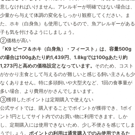
意しなければいけません。アレルギーが明確ではない場合は、
少量から与えて体調の変化をしっかり観察してください。ま
た、ホキ（白身魚）も使用しているので、魚アレルギーがある
子も気を付けるようにしましょう。
②価格が高い
「K9 ビーフ＆ホキ（白身魚）・フィースト」は、容量500g
の場合は100gあたり約1,439円、1.8kgでは100gあたり約
1,273円と高めの価格設定となっています。
そのため、コスト
がかかり主食として与えるのが難しいと感じる飼い主さんも少
なくありません。特に多頭飼いや大型犬など、1回の食事量が
多い場合、より費用がかさんでしまいます。
③獲得したポイントは定期購入で使えない
公式サイトでは、購入することでポイントが獲得でき、1ポイ
ント1円としてサイト内でのお買い物に利用できます。しか
し、定期購入には使用できないため、少し不便さを感じてしま
うでしょう。
ポイントの利用は通常購入でのみ使用できるた