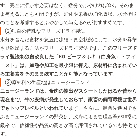
す。完全に溶かす必要はなく、数分でふやければOK。そのま
ま与えることも可能ですが、消化や栄養の消化吸収、水分摂取
のことを考慮するとふやかして与えるのがおすすめです。
②独自の特殊なフリーズドライ製法
水分を含んだ食材を急速に凍結・真空状態にして、水分を昇華
させ乾燥する方法がフリーズドライ製法です。
このフリーズド
ライ製法を独自改良した「K9 ビーフ＆ホキ（白身魚）・フィ
ースト」は、加熱や加工を最小限に抑え、原材料に含まれてい
る栄養素をそのまま残すことが可能となっています。
③原材料の生産地はニュージーランド
ニュージーランドは、食肉の輸出がスタートしたはるか昔から
現在まで、牛の疫病が発生しておらず、家畜の飼育環境は世界
でもトップレベルといわれています。
さらに、農業先進国でも
あるニュージーランドの野菜は、政府による管理基準が非常に
厳格で、信頼性や品質の高さが高く評価されているのも特徴で
す。