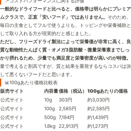
📍コストパフォーマンスに関する評価
一般的なドライフードと比べると、価格帯は明らかにプレミア
ムクラスで、正直「安いフード」ではありません。
そのため、
毎日の主食としてフルで使うよりも、トッピングや栄養補助と
して取り入れる方が現実的だと感じました。
ただし、フリーズドライ製法によって栄養価が非常に高く、良
質な動物性たんぱく質・オメガ3脂肪酸・微量栄養素までしっ
かり摂れるため、少量でも満足度と栄養密度が高いのが特徴。
量で考えると割高ですが、質と結果を重視するならコスパは決
して悪くないフードだと思います。
📊100gあたり価格比較表
販売サイト
内容量
価格（税込）
100gあたりの価格
公式サイト
10g
303円
約3,030円
公式サイト
100g
2,585円
約2,585円
公式サイト
500g
7,194円
約1,439円
公式サイト
1.8kg
22,913円
約1,273円