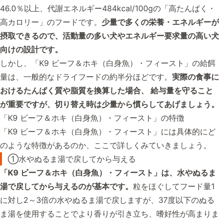
46.0％以上、代謝エネルギー484kcal/100gの「高たんぱく・
高カロリー」のフードです。
少量で多くの栄養・エネルギーが
摂取できるので、活動量の多い犬やエネルギー要求量の高い犬
向けの設計です。
しかし、「K9 ビーフ＆ホキ（白身魚）・フィースト」の給餌
量は、一般的なドライフードの約半分ほどです。
実際の食事に
おけるたんぱく質や脂質を換算した場合、 給与量を守ること
が重要ですが、切り替え時は少量から慣らしてあげましょう。
「K9 ビーフ＆ホキ（白身魚）・フィースト」の特徴
「K9 ビーフ＆ホキ（白身魚）・フィースト」には具体的にど
のような特徴があるのか、ここで詳しくみていきましょう。
①水やぬるま湯で戻してから与える
「K9 ビーフ＆ホキ（白身魚）・フィースト」は、水やぬるま
湯で戻してから与えるのが基本です。
粒をほぐしてフード量1
に対し2～3倍の水やぬるま湯で戻しますが、37度以下のぬる
ま湯を使用することでより香りが引き立ち、嗜好性が高まりま