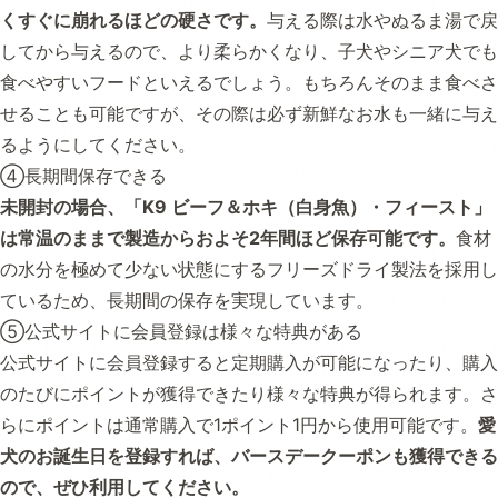
くすぐに崩れるほどの硬さです。
与える際は水やぬるま湯で戻
してから与えるので、より柔らかくなり、子犬やシニア犬でも
食べやすいフードといえるでしょう。もちろんそのまま食べさ
せることも可能ですが、その際は必ず新鮮なお水も一緒に与え
るようにしてください。
④長期間保存できる
未開封の場合、「K9 ビーフ＆ホキ（白身魚）・フィースト」
は常温のままで製造からおよそ2年間ほど保存可能です。
食材
の水分を極めて少ない状態にするフリーズドライ製法を採用し
ているため、長期間の保存を実現しています。
⑤公式サイトに会員登録は様々な特典がある
公式サイトに会員登録すると定期購入が可能になったり、購入
のたびにポイントが獲得できたり様々な特典が得られます。さ
らにポイントは通常購入で1ポイント1円から使用可能です。
愛
犬のお誕生日を登録すれば、バースデークーポンも獲得できる
ので、ぜひ利用してください。