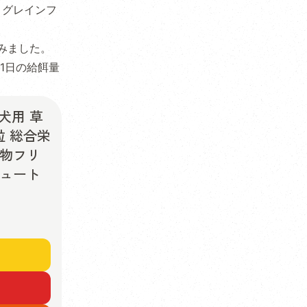
。
グレインフ
みました。
1日の給餌量
犬用 草
粒 総合栄
穀物フリ
ニュート