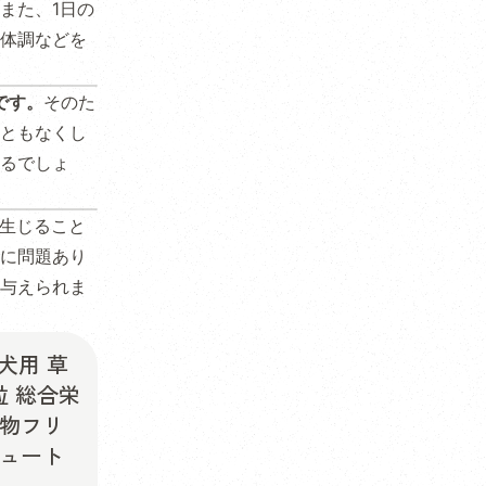
また、1日の
体調などを
です。
そのた
ともなくし
るでしょ
生じること
に問題あり
与えられま
犬用 草
粒 総合栄
穀物フリ
ニュート