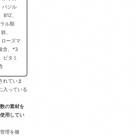
、バジル
、B12、
ネラル類
、鉄、
、ローズマ
酸含、*3
ム、ビタミ
含
されていま
に入っている
数の素材を
使用してい
管理を徹