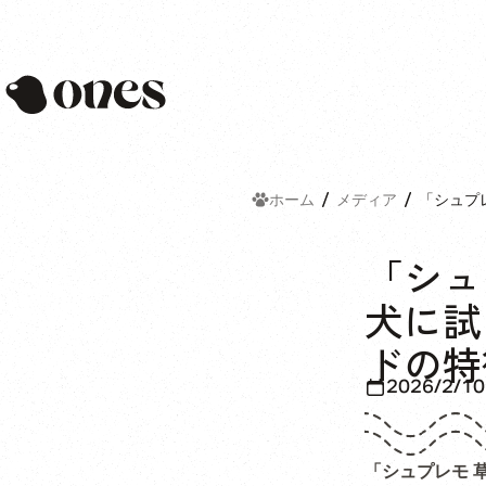
Ones
ホーム
メディア
「シュプ
「シュ
犬に試
ドの特
2026/2/10
「シュプレモ 