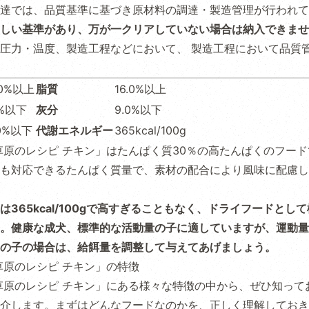
達では、品質基準に基づき原材料の調達・製造管理が行われて
しい基準があり、万が一クリアしていない場合は納入できませ
圧力・温度、製造工程などにおいて、 製造工程において品質
.0%以上
脂質
16.0%以上
0%以下
灰分
9.0%以下
.0%以下
代謝エネルギー
365kcal/100g
草原のレシピ チキン」はたんぱく質30％の高たんぱくのフー
も対応できるたんぱく質量で、素材の配合により風味に配慮し
は365kcal/100gで高すぎることもなく、ドライフードとし
。健康な成犬、標準的な活動量の子に適していますが、運動量
の子の場合は、給餌量を調整して与えてあげましょう。
草原のレシピ チキン」の特徴
草原のレシピ チキン」にある様々な特徴の中から、ぜひ知って
介します。まずはどんなフードなのかを、正しく理解しておき