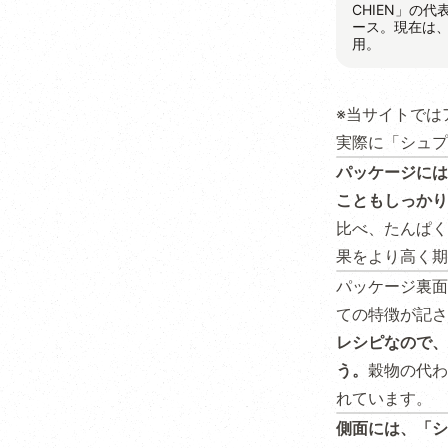
CHIEN」の
ース。現在は
用。
※当サイトでは
実際に「シュプ
パッケージには
こともしっかり
比べ、たんぱく
果をより高く期
パッケージ裏面
ての特徴が記さ
レシピなので、
う。
穀物の代わ
れています。
側面には、「シ