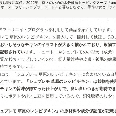
代表取締役に就任。2022年、愛犬のための水分補給トッピングスープ「on
、オーストラリアンラブラドゥードルと暮らしながら、手作り食とドラ
アフィリエイトプログラムを利用して商品を紹介しています。
レモ 草原のレシピ チキン」を購入して、開封して検証してみ
おいしそうなチキンのイラストが大きく描かれており、穀物フ
記載されています。
ニュートロやシュプレモの小型犬（成犬）
質が15％アップしているので、筋肉量維持や皮膚・被毛の健
待できるでしょう。
には、「シュプレモ 草原のレシピ チキン」に含まれている自
れています。
「シュプレモ 草原のレシピ チキン」は穀物を使
チキンの旨味が際立った仕上がりで、良い食いつきが期待でき
りにポテトやひよこ豆を使用しているので、消化吸収のしやす
ュプレモ 草原のレシピ チキン」の原材料や成分保証値が記載