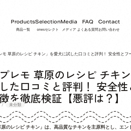
Products
Selection
Media
FAQ
Contact
商品一覧
onesセレクト
メディア
よくある質問
お問い合わせ
レモ 草原のレシピ チキン」を愛犬に試した口コミと評判！ 安全性と
プレモ 草原のレシピ チキ
した口コミと評判！ 安全性
徴を徹底検証【悪評は？】
未分類
草原のレシピ チキン」は、高品質なチキンを主原料とし、エン