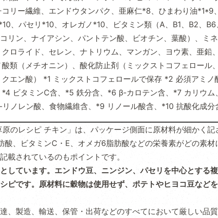
コリー繊維、エンドウタンパク、亜麻仁*8、ひまわり油*1*9
*10、パセリ*10、オレガノ*10、ビタミン類（A、B1、B2、B6
E、コリン、ナイアシン、パントテン酸、ビオチン、葉酸）、ミ
、クロライド、セレン、ナトリウム、マンガン、ヨウ素、亜鉛
ノ酸類（メチオニン）、酸化防止剤（ミックストコフェロール
クエン酸） *1 ミックストコフェロールで保存 *2 必須アミノ
*4 ビタミンC含、*5 鉄分含、*6 β-カロテン含、*7 カリウ
 α-リノレン酸、食物繊維含、*9 リノール酸含、*10 抗酸化成分
草原のレシピ チキン」は、パッケージ側面に原材料が細かく記
肪酸、ビタミンC・E、オメガ6脂肪酸などの栄養素がどの素材
記載されているのもポイントです。
としています。エンドウ豆、ニンジン、パセリを中心とする複
シピです。原材料に穀物は使用せず、ポテトやヒヨコ豆などを
達、製造、輸送、保管・出荷などのすべてにおいて厳しい品質