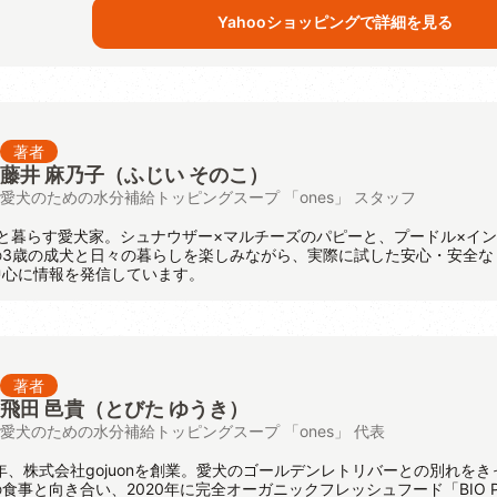
Yahooショッピングで詳細を見る
著者
藤井 麻乃子（ふじい そのこ）
愛犬のための水分補給トッピングスープ 「ones」 スタッフ
と暮らす愛犬家。シュナウザー×マルチーズのパピーと、プードル×イ
の3歳の成犬と日々の暮らしを楽しみながら、実際に試した安心・安全な
中心に情報を発信しています。
著者
飛田 邑貴
（とびた ゆうき）
愛犬のための水分補給トッピングスープ 「ones」 代表
8年、株式会社gojuonを創業。愛犬のゴールデンレトリバーとの別れをき
食事と向き合い、2020年に完全オーガニックフレッシュフード「BIO P