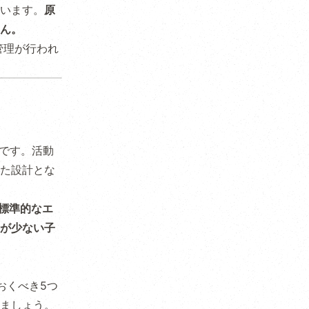
います。
原
ん。
管理が行われ
ドです。活動
た設計とな
て標準的なエ
が少ない子
おくべき5つ
ましょう。