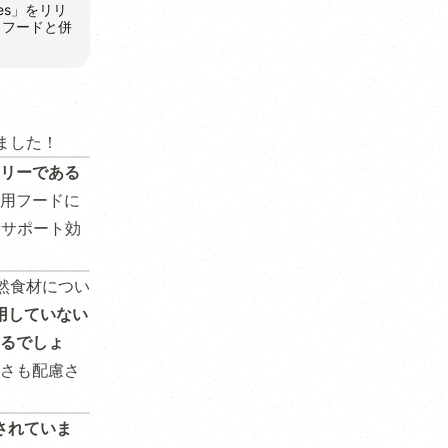
es」をリリ
イフードと併
ました！
リーである
用フードに
康サポート効
然食材につい
用していない
るでしょ
さも配慮さ
されていま