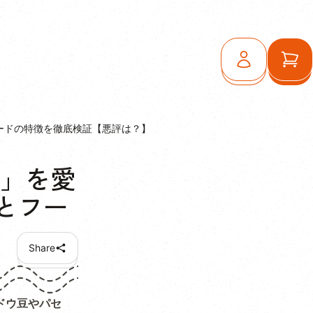
ログイン
カ
フードの特徴を徹底検証【悪評は？】
ン」を愛
とフー
Share
ドウ豆やパセ