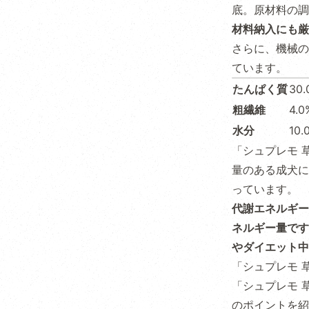
底。原材料の調
材料納入にも厳
さらに、機械の
ています。
たんぱく質
30
粗繊維
4.
水分
10
「シュプレモ 
量のある成犬に
っています。
代謝エネルギー
ネルギー量です
やダイエット中
「シュプレモ 
「シュプレモ 
のポイントを紹