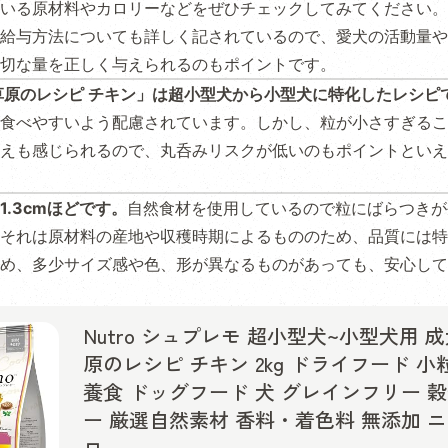
いる原材料やカロリーなどをぜひチェックしてみてください。
給与方法についても詳しく記されているので、愛犬の活動量や
切な量を正しく与えられるのもポイントです。
草原のレシピ チキン」は超小型犬から小型犬に特化したレシピ
食べやすいよう配慮されています。しかし、粒が小さすぎるこ
えも感じられるので、丸呑みリスクが低いのもポイントといえ
1.3cmほどです。
自然食材を使用しているので粒にばらつきが
それは原材料の産地や収穫時期によるもののため、品質には特
め、多少サイズ感や色、形が異なるものがあっても、安心して
Nutro シュプレモ 超小型犬~小型犬用 成
原のレシピ チキン 2kg ドライフード 小
養食 ドッグフード 犬 グレインフリー 
ー 厳選自然素材 香料・着色料 無添加 
ロ