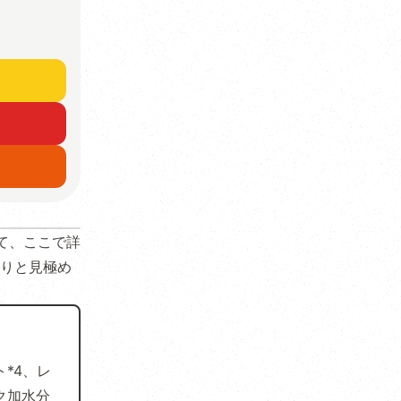
て、ここで詳
りと見極め
*4、レ
ク加水分