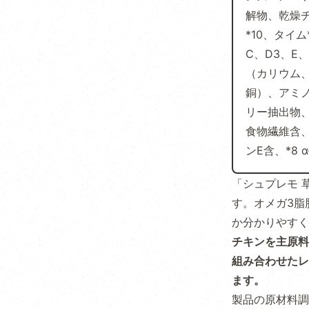
解物、乾燥チ
*10、タイム
C、D3、
（カリウム
銅）、アミ
リー抽出物、
食物繊維含、
ンE含、*8
「シュプレモ 
す。オメガ3脂
か分かりやすく
チキンを主原料
組み合わせたレ
ます。
製品の原材料調