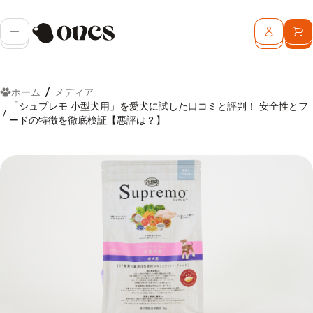
Ones
メニュー
ログイン
カ
ホーム
メディア
「シュプレモ 小型犬用」を愛犬に試した口コミと評判！ 安全性とフ
ードの特徴を徹底検証【悪評は？】