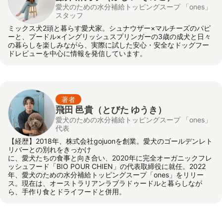
愛犬のための水分補給トッピングスープ 「ones」
スタッフ
ミックス犬2頭と暮らす愛犬家。シュナウザー×マルチーズのパピ
ーと、プードル×イングリッシュスプリンガーの3歳の成犬と日々
の暮らしを楽しみながら、実際に試した安心・安全なドッグフー
ドレビューを中心に情報を発信しています。
著者
飛田 邑貴
（とびた ゆうき）
愛犬のための水分補給トッピングスープ 「ones」
代表
【経歴】2018年、株式会社gojuonを創業。愛犬のゴールデンレト
リバーとの別れをきっかけ
に、愛犬たちの食事と向き合い、2020年に完全オーガニックフレ
ッシュフード「BIO POUR CHIEN」の代表取締役に就任。2022
年、愛犬のための水分補給トッピングスープ「ones」をリリー
ス。現在は、オーストラリアンラブラドゥードルと暮らしなが
ら、手作り食とドライフードと併用。