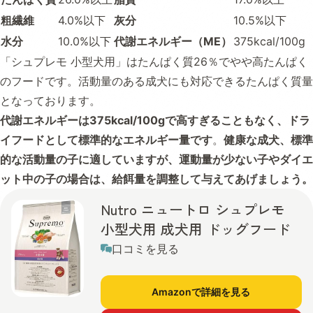
粗繊維
4.0%以下
灰分
10.5%以下
水分
10.0%以下
代謝エネルギー（ME）
375kcal/100g
「シュプレモ 小型犬用」はたんぱく質26％でやや高たんぱく
のフードです。活動量のある成犬にも対応できるたんぱく質量
となっております。
代謝エネルギーは375kcal/100gで高すぎることもなく、ドラ
イフードとして標準的なエネルギー量です
。
健康な成犬、標準
的な活動量の子に適していますが、運動量が少ない子やダイエ
ット中の子の場合は、給餌量を調整して与えてあげましょう。
Nutro ニュートロ シュプレモ
小型犬用 成犬用 ドッグフード
口コミを見る
Amazonで詳細を見る