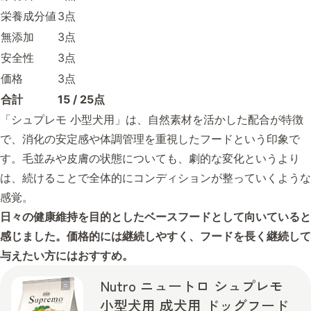
栄養成分値
3点
無添加
3点
安全性
3点
価格
3点
合計
15 / 25点
「シュプレモ 小型犬用」は、自然素材を活かした配合が特徴
で、消化の安定感や体調管理を重視したフードという印象で
す。毛並みや皮膚の状態についても、劇的な変化というより
は、続けることで全体的にコンディションが整っていくような
感覚。
日々の健康維持を目的としたベースフードとして向いていると
感じました。価格的には継続しやすく、フードを長く継続して
与えたい方にはおすすめ。
Nutro ニュートロ シュプレモ
小型犬用 成犬用 ドッグフード