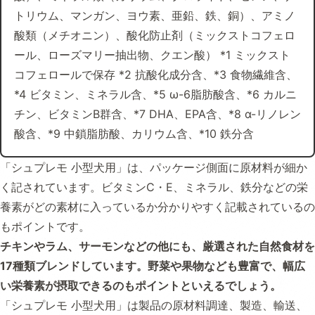
トリウム、マンガン、ヨウ素、亜鉛、鉄、銅）、アミノ
酸類（メチオニン）、酸化防止剤（ミックストコフェロ
ール、ローズマリー抽出物、クエン酸） *1 ミックスト
コフェロールで保存 *2 抗酸化成分含、*3 食物繊維含、
*4 ビタミン、ミネラル含、*5 ω-6脂肪酸含、*6 カルニ
チン、ビタミンB群含、*7 DHA、EPA含、*8 α-リノレン
酸含、*9 中鎖脂肪酸、カリウム含、*10 鉄分含
「シュプレモ 小型犬用」は、パッケージ側面に原材料が細か
く記されています。ビタミンC・E、ミネラル、鉄分などの栄
養素がどの素材に入っているか分かりやすく記載されているの
もポイントです。
チキンやラム、サーモンなどの他にも、厳選された自然食材を
17種類ブレンドしています。野菜や果物なども豊富で、幅広
い栄養素が摂取できるのもポイントといえるでしょう。
「シュプレモ 小型犬用」は製品の原材料調達、製造、輸送、