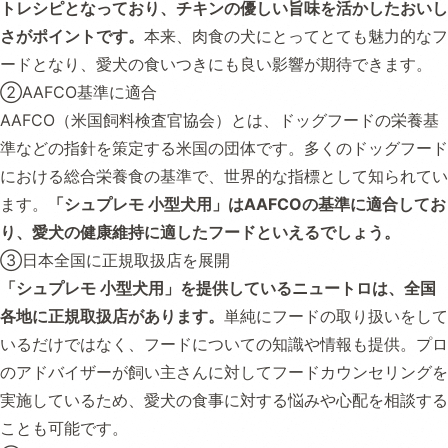
トレシピとなっており、チキンの優しい旨味を活かしたおいし
さがポイントです。
本来、肉食の犬にとってとても魅力的なフ
ードとなり、愛犬の食いつきにも良い影響が期待できます。
②AAFCO基準に適合
AAFCO（米国飼料検査官協会）とは、ドッグフードの栄養基
準などの指針を策定する米国の団体です。多くのドッグフード
における総合栄養食の基準で、世界的な指標として知られてい
ます。
「シュプレモ 小型犬用」はAAFCOの基準に適合してお
り、愛犬の健康維持に適したフードといえるでしょう。
③日本全国に正規取扱店を展開
「シュプレモ 小型犬用」を提供しているニュートロは、全国
各地に正規取扱店があります。
単純にフードの取り扱いをして
いるだけではなく、フードについての知識や情報も提供。プロ
のアドバイザーが飼い主さんに対してフードカウンセリングを
実施しているため、愛犬の食事に対する悩みや心配を相談する
ことも可能です。