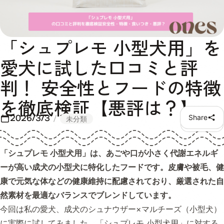
「シュプレモ 小型犬用」を
愛犬に試した口コミと評
判！ 安全性とフードの特徴
を徹底検証【悪評は？】
2026/3/3
Share
未分類
「シュプレモ 小型犬用」は、あごや口が小さく代謝エネルギ
ーが高い成犬の小型犬に特化したフードです。皮膚や被毛、健
康で元気な体などの健康維持に配慮されており、厳選された自
然素材を最適なバランスでブレンドしています。
今回は私の愛犬、成犬のシュナウザー×マルチーズ（小型犬）
に実際に試してみました。「シュプレモ 小型犬用」に対する