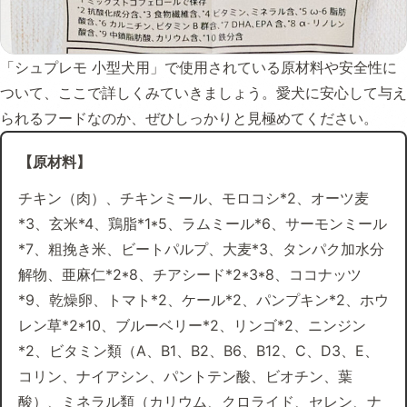
「シュプレモ 小型犬用」で使用されている原材料や安全性に
ついて、ここで詳しくみていきましょう。愛犬に安心して与え
られるフードなのか、ぜひしっかりと見極めてください。
【原材料】
チキン（肉）、チキンミール、モロコシ*2、オーツ麦
*3、玄米*4、鶏脂*1*5、ラムミール*6、サーモンミール
*7、粗挽き米、ビートパルプ、大麦*3、タンパク加水分
解物、亜麻仁*2*8、チアシード*2*3*8、ココナッツ
*9、乾燥卵、トマト*2、ケール*2、パンプキン*2、ホウ
レン草*2*10、ブルーベリー*2、リンゴ*2、ニンジン
*2、ビタミン類（A、B1、B2、B6、B12、C、D3、E、
コリン、ナイアシン、パントテン酸、ビオチン、葉
酸）、ミネラル類（カリウム、クロライド、セレン、ナ