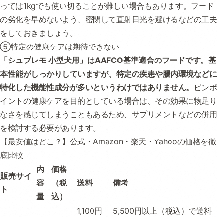
っては1kgでも使い切ることが難しい場合もあります。フード
の劣化を早めないよう、密閉して直射日光を避けるなどの工夫
をしておきましょう。
⑤特定の健康ケアは期待できない
「シュプレモ 小型犬用」はAAFCO基準適合のフードです。基
本性能がしっかりしていますが、特定の疾患や腸内環境などに
特化した機能性成分が多いというわけではありません。
ピンポ
イントの健康ケアを目的としている場合は、その効果に物足り
なさを感じてしまうこともあるため、サプリメントなどの併用
を検討する必要があります。
【最安値はどこ？】公式・Amazon・楽天・Yahooの価格を徹
底比較
内
価格
販売サイ
容
（税
送料
備考
ト
量
込）
1,100円
5,500円以上（税込）で送料