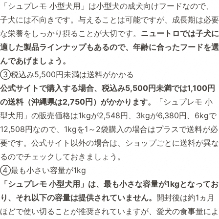
「シュプレモ 小型犬用」は小型犬の成犬向けフードなので、
子犬には不向きです。与えることは可能ですが、成長期は必要
な栄養をしっかり摂ることが大切です。
ニュートロでは子犬に
適した製品ラインナップもあるので、年齢に合ったフードを選
んであげましょう。
③税込み5,500円未満は送料がかかる
公式サイトで購入する場合、税込み5,500円未満では1,100円
の送料（沖縄県は2,750円）がかかります。
「シュプレモ 小
型犬用」の販売価格は1kgが2,548円、3kgが6,380円、6kgで
12,508円なので、1kgを1～2袋購入の場合はプラスで送料が必
要です。公式サイト以外の場合は、ショップごとに送料が異な
るのでチェックしておきましょう。
④最も小さい容量が1kg
「シュプレモ 小型犬用」は、最も小さな容量が1kgとなってお
り、それ以下の容量は提供されていません。
開封後は約1ヵ月
ほどで使い切ることが推奨されていますが、愛犬の食事量によ