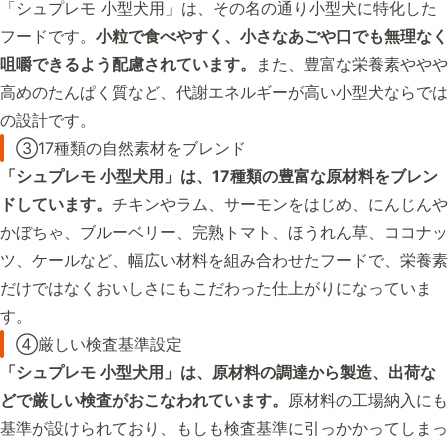
「シュプレモ 小型犬用」は、その名の通り小型犬に特化した
フードです。
小粒で食べやすく、小さなあごや口でも無理なく
咀嚼できるよう配慮されています。
また、豊富な栄養素ややや
高めのたんぱく質など、代謝エネルギーが高い小型犬ならでは
の設計です。
③17種類の自然素材をブレンド
「シュプレモ 小型犬用」は、17種類の豊富な原材料をブレン
ドしています。
チキンやラム、サーモンをはじめ、にんじんや
かぼちゃ、ブルーベリー、完熟トマト、ほうれん草、ココナッ
ツ、ケールなど、幅広い材料を組み合わせたフードで、栄養素
だけではなくおいしさにもこだわった仕上がりになっていま
す。
④厳しい検査基準設定
「シュプレモ 小型犬用」は、原材料の調達から製造、出荷な
どで厳しい検査がおこなわれています。
原材料の工場納入にも
基準が設けられており、もしも検査基準に引っかかってしまっ