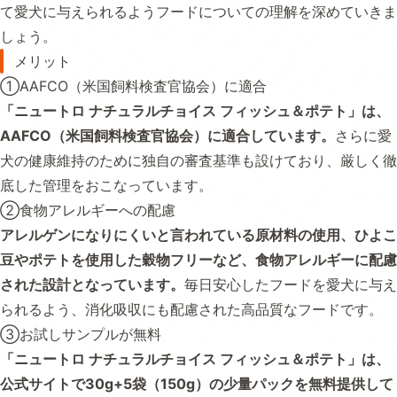
て愛犬に与えられるようフードについての理解を深めていきま
しょう。
メリット
①AAFCO（米国飼料検査官協会）に適合
「ニュートロ ナチュラルチョイス フィッシュ＆ポテト」は、
AAFCO（米国飼料検査官協会）に適合しています。
さらに愛
犬の健康維持のために独自の審査基準も設けており、厳しく徹
底した管理をおこなっています。
②食物アレルギーへの配慮
アレルゲンになりにくいと言われている原材料の使用、ひよこ
豆やポテトを使用した穀物フリーなど、食物アレルギーに配慮
された設計となっています。
毎日安心したフードを愛犬に与え
られるよう、消化吸収にも配慮された高品質なフードです。
③お試しサンプルが無料
「ニュートロ ナチュラルチョイス フィッシュ＆ポテト」は、
公式サイトで30g+5袋（150g）の少量パックを無料提供して