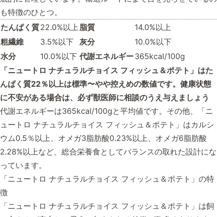
も特徴のひとつ。
たんぱく質
22.0%以上
脂質
14.0%以上
粗繊維
3.5%以下
灰分
10.0%以下
水分
10.0%以下
代謝エネルギー
365kcal/100g
「ニュートロ ナチュラルチョイス フィッシュ＆ポテト」はた
んぱく質22％以上は標準〜やや控えめの数値です。健康状態
に不安がある場合は、必ず獣医師に相談のうえ与えましょう
代謝エネルギーは365kcal/100gと平均値です。その他、「ニ
ュートロ ナチュラルチョイス フィッシュ＆ポテト」はカルシ
ウム0.5％以上、オメガ3脂肪酸0.23%以上、オメガ6脂肪酸
2.28%以上など、総合栄養食としてバランスの取れた設計にな
っています。
「ニュートロ ナチュラルチョイス フィッシュ＆ポテト」の特
徴
「ニュートロ ナチュラルチョイス フィッシュ＆ポテト」は飼