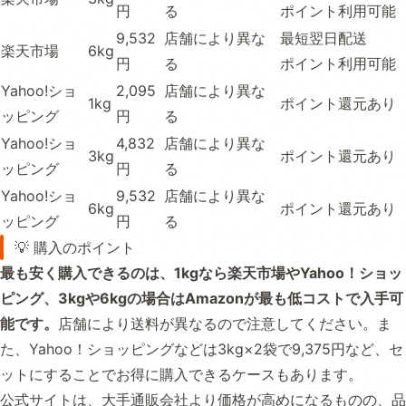
円
る
ポイント利用可能
9,532
店舗により異な
最短翌日配送
楽天市場
6kg
円
る
ポイント利用可能
Yahoo!ショ
2,095
店舗により異な
1kg
ポイント還元あり
ッピング
円
る
Yahoo!ショ
4,832
店舗により異な
3kg
ポイント還元あり
ッピング
円
る
Yahoo!ショ
9,532
店舗により異な
6kg
ポイント還元あり
ッピング
円
る
💡 購入のポイント
最も安く購入できるのは、1kgなら楽天市場やYahoo！ショッ
ピング、3kgや6kgの場合はAmazonが最も低コストで入手可
能です。
店舗により送料が異なるので注意してください。ま
た、Yahoo！ショッピングなどは3kg×2袋で9,375円など、セ
ットにすることでお得に購入できるケースもあります。
公式サイトは、大手通販会社より価格が高めになるものの、品