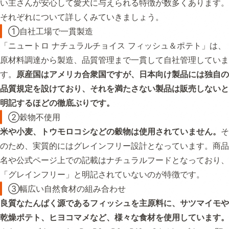
い主さんが安心して愛犬に与えられる特徴が数多くあります。
それぞれについて詳しくみていきましょう。
①自社工場で一貫製造
「ニュートロ ナチュラルチョイス フィッシュ＆ポテト」は、
原材料調達から製造、品質管理まで一貫して自社管理していま
す。
原産国はアメリカ合衆国ですが、日本向け製品には独自の
品質規定を設けており、それを満たさない製品は販売しないと
明記するほどの徹底ぶりです。
②穀物不使用
米や小麦、トウモロコシなどの穀物は使用されていません。
そ
のため、実質的にはグレインフリー設計となっています。商品
名や公式ページ上での記載はナチュラルフードとなっており、
「グレインフリー」と明記されていないのが特徴です。
③幅広い自然食材の組み合わせ
良質なたんぱく源であるフィッシュを主原料に、サツマイモや
乾燥ポテト、ヒヨコマメなど、様々な食材を使用しています。