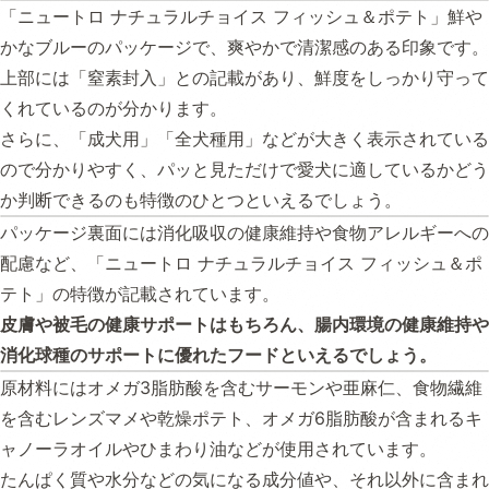
「ニュートロ ナチュラルチョイス フィッシュ＆ポテト」鮮や
かなブルーのパッケージで、爽やかで清潔感のある印象です。
上部には「窒素封入」との記載があり、鮮度をしっかり守って
くれているのが分かります。
さらに、「成犬用」「全犬種用」などが大きく表示されている
ので分かりやすく、パッと見ただけで愛犬に適しているかどう
か判断できるのも特徴のひとつといえるでしょう。
パッケージ裏面には消化吸収の健康維持や食物アレルギーへの
配慮など、「ニュートロ ナチュラルチョイス フィッシュ＆ポ
テト」の特徴が記載されています。
皮膚や被毛の健康サポートはもちろん、腸内環境の健康維持や
消化球種のサポートに優れたフードといえるでしょう。
原材料にはオメガ3脂肪酸を含むサーモンや亜麻仁、食物繊維
を含むレンズマメや乾燥ポテト、オメガ6脂肪酸が含まれるキ
ャノーラオイルやひまわり油などが使用されています。
たんぱく質や水分などの気になる成分値や、それ以外に含まれ