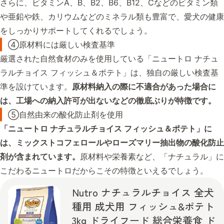
さらに、ビタミンA、B、B2、B6、B12、Cなどのビタミン類
や亜鉛や鉄、カリウムなどのミネラル類も豊富で、愛犬の健康
をしっかりサポートしてくれるでしょう。
④原材料には厳しい検査基準
厳選された自然食材のみを使用している「ニュートロ ナチュ
ラルチョイス フィッシュ＆ポテト」は、独自の厳しい検査基
準を設けています。
原材料納入の際に不適合があった場合に
は、工場への納入許可が出ないなどの徹底ぶりが特徴です。
⑤自然由来の酸化防止剤を使用
「ニュートロ ナチュラルチョイス フィッシュ＆ポテト」に
は、ミックストコフェロールやローズマリー抽出物の酸化防止
剤が含まれています。
原材料や栄養素など、「ナチュラル」に
こだわるニュートロだからこその特徴といえるでしょう。
Nutro ナチュラルチョイス 全犬
種用 成犬用 フィッシュ&ポテト
3kg ドライフード 総合栄養食 ド