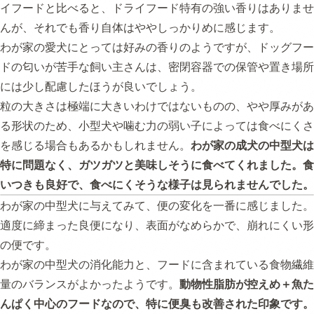
イフードと比べると、ドライフード特有の強い香りはありませ
んが、それでも香り自体はややしっかりめに感じます。
わが家の愛犬にとっては好みの香りのようですが、ドッグフー
ドの匂いが苦手な飼い主さんは、密閉容器での保管や置き場所
には少し配慮したほうが良いでしょう。
粒の大きさは極端に大きいわけではないものの、やや厚みがあ
る形状のため、小型犬や噛む力の弱い子によっては食べにくさ
を感じる場合もあるかもしれません。
わが家の成犬の中型犬は
特に問題なく、ガツガツと美味しそうに食べてくれました。食
いつきも良好で、食べにくそうな様子は見られませんでした。
わが家の中型犬に与えてみて、便の変化を一番に感じました。
適度に締まった良便になり、表面がなめらかで、崩れにくい形
の便です。
わが家の中型犬の消化能力と、フードに含まれている食物繊維
量のバランスがよかったようです。
動物性脂肪が控えめ＋魚た
んぱく中心のフードなので、特に便臭も改善された印象です。