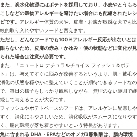
また、炭水化物源にはポテトを採用しており、小麦やとうもろ
こしなどの穀物アレルギーを避けたい場合にも配慮されたレシ
ピです。
アレルギー体質の犬や、皮膚・お腹が敏感な犬でも比
較的取り入れやすいフードと言えます。
ただし、どんなフードでも100％アレルギー反応が出ないとは
限らないため、皮膚の赤み・かゆみ・便の状態などに変化が見
られた場合は注意が必要です。
また、「ニュートロ ナチュラルチョイス フィッシュ＆ポテ
ト」は、与えてすぐに悩みが改善するというより、肌・被毛や
消化の状態を穏やかに整えていくことが期待できるフードなの
で、毎日の様子をしっかり観察しながら、無理のない範囲で継
続して与えることが大切です。
フィッシュやポテトベースのフードは、アレルゲンに配慮しや
すく、消化にもやさしいため、消化吸収がスムーズになりやす
く、腸内環境が落ち着きやすいという特長があります。
魚に含まれる DHA・EPAなどのオメガ3脂肪酸は、腸内環境