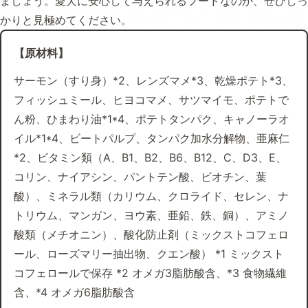
ましょう。愛犬に安心して与えられるフードなのか、ぜひしっ
かりと見極めてください。
【原材料】
サーモン（すり身）*2、レンズマメ*3、乾燥ポテト*3、
フィッシュミール、ヒヨコマメ、サツマイモ、ポテトで
ん粉、ひまわり油*1*4、ポテトタンパク、キャノーラオ
イル*1*4、ビートパルプ、タンパク加水分解物、亜麻仁
*2、ビタミン類（A、B1、B2、B6、B12、C、D3、E、
コリン、ナイアシン、パントテン酸、ビオチン、葉
酸）、ミネラル類（カリウム、クロライド、セレン、ナ
トリウム、マンガン、ヨウ素、亜鉛、鉄、銅）、アミノ
酸類（メチオニン）、酸化防止剤（ミックストコフェロ
ール、ローズマリー抽出物、クエン酸） *1 ミックスト
コフェロールで保存 *2 オメガ3脂肪酸含、*3 食物繊維
含、*4 オメガ6脂肪酸含