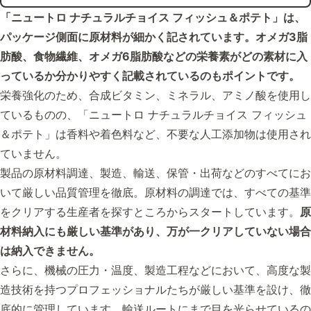
「ニュートロ ナチュラルチョイス フィッシュ＆ポテト」は、
パッケージ側面に原材料が細かく記されています。オメガ3脂
肪酸、食物繊維、オメガ6脂肪酸などの栄養素がどの素材に入
っているか分かりやすく記載されているのもポイントです。
栄養強化のため、合成ビタミン、ミネラル、アミノ酸を使用し
ているものの、「ニュートロ ナチュラルチョイス フィッシュ
＆ポテト」は香料や着色料など、不要な人工添加物は使用され
ていません。
製品の原材料調達、製造、輸送、保管・出荷などのすべてにお
いて厳しい品質管理を徹底。原材料の調達では、すべての基準
をクリアする生産者を探すところからスタートしています。
原
材料納入にも厳しい基準があり、万が一クリアしていない場合
は納入できません。
さらに、機械の圧力・温度、製造工程などにおいて、高度な製
造技術を持つプロフェッショナルたちが厳しい基準を設け、徹
底的に管理しています。輸送ルートにまで目を光らせているの