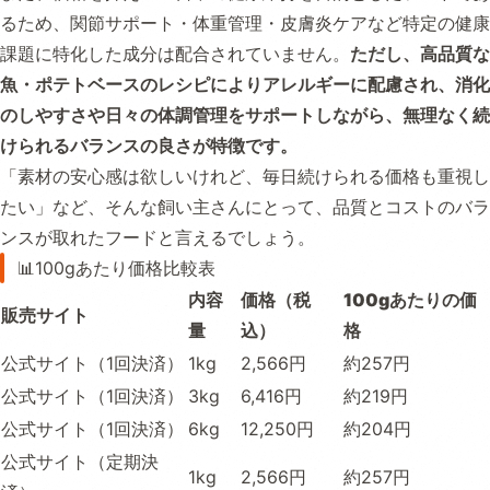
るため、関節サポート・体重管理・皮膚炎ケアなど特定の健康
課題に特化した成分は配合されていません。
ただし、高品質な
魚・ポテトベースのレシピによりアレルギーに配慮され、消化
のしやすさや日々の体調管理をサポートしながら、無理なく続
けられるバランスの良さが特徴です。
「素材の安心感は欲しいけれど、毎日続けられる価格も重視し
たい」など、そんな飼い主さんにとって、品質とコストのバラ
ンスが取れたフードと言えるでしょう。
📊100gあたり価格比較表
内容
価格（税
100gあたりの価
販売サイト
量
込）
格
公式サイト（1回決済）
1kg
2,566円
約257円
公式サイト（1回決済）
3kg
6,416円
約219円
公式サイト（1回決済）
6kg
12,250円
約204円
公式サイト（定期決
1kg
2,566円
約257円