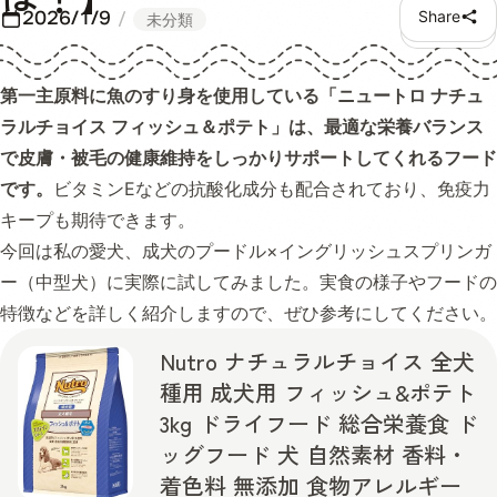
2026/1/9
Share
未分類
第一主原料に魚のすり身を使用している「ニュートロ ナチュ
ラルチョイス フィッシュ＆ポテト」は、最適な栄養バランス
で皮膚・被毛の健康維持をしっかりサポートしてくれるフード
です。
ビタミンEなどの抗酸化成分も配合されており、免疫力
キープも期待できます。
今回は私の愛犬、成犬のプードル×イングリッシュスプリンガ
ー（中型犬）に実際に試してみました。実食の様子やフードの
特徴などを詳しく紹介しますので、ぜひ参考にしてください。
Nutro ナチュラルチョイス 全犬
種用 成犬用 フィッシュ&ポテト
3kg ドライフード 総合栄養食 ド
ッグフード 犬 自然素材 香料・
着色料 無添加 食物アレルギー