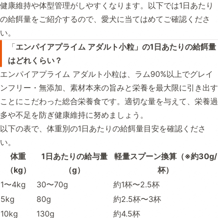
健康維持や体型管理がしやすくなります。以下では1日あたり
の給餌量をご紹介するので、愛犬に当てはめてご確認くださ
い。
「
エンパイアプライム アダルト小粒」の1日あたりの給餌量
はどれくらい？
エンパイアプライム アダルト小粒は、ラム90%以上でグレイ
ンフリー・無添加、素材本来の旨みと栄養を最大限に引き出す
ことにこだわった総合栄養食です。適切な量を与えて、栄養過
多や不足を防ぎ健康維持に努めましょう。
以下の表で、体重別の1日あたりの給餌量目安を確認くださ
い。
体重
1日あたりの給与量
軽量スプーン換算（※約30g/
（kg）
（g）
杯）
1〜4kg
30〜70g
約1杯〜2.5杯
5kg
80g
約2.5杯〜3杯
10kg
130g
約4.5杯