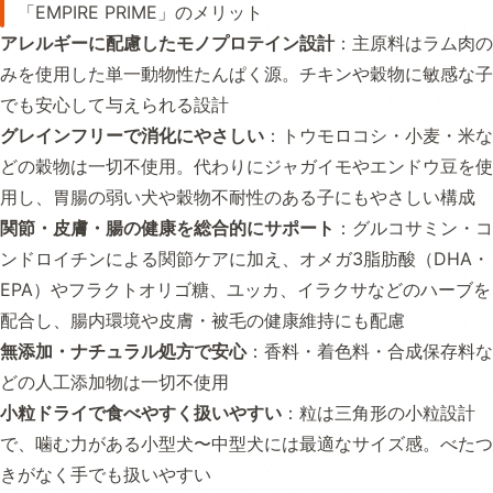
「EMPIRE PRIME」のメリット
アレルギーに配慮したモノプロテイン設計
：主原料はラム肉の
みを使用した単一動物性たんぱく源。チキンや穀物に敏感な子
でも安心して与えられる設計
グレインフリーで消化にやさしい
：トウモロコシ・小麦・米な
どの穀物は一切不使用。代わりにジャガイモやエンドウ豆を使
用し、胃腸の弱い犬や穀物不耐性のある子にもやさしい構成
関節・皮膚・腸の健康を総合的にサポート
：グルコサミン・コ
ンドロイチンによる関節ケアに加え、オメガ3脂肪酸（DHA・
EPA）やフラクトオリゴ糖、ユッカ、イラクサなどのハーブを
配合し、腸内環境や皮膚・被毛の健康維持にも配慮
無添加・ナチュラル処方で安心
：香料・着色料・合成保存料な
どの人工添加物は一切不使用
小粒ドライで食べやすく扱いやすい
：粒は三角形の小粒設計
で、噛む力がある小型犬〜中型犬には最適なサイズ感。べたつ
きがなく手でも扱いやすい