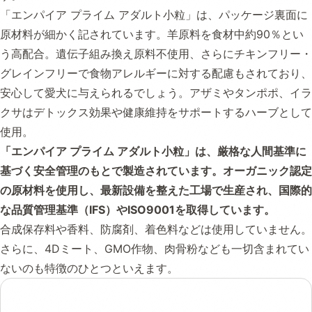
「エンパイア プライム アダルト小粒」は、パッケージ裏面に
原材料が細かく記されています。羊原料を食材中約90％とい
う高配合。遺伝子組み換え原料不使用、さらにチキンフリー・
グレインフリーで食物アレルギーに対する配慮もされており、
安心して愛犬に与えられるでしょう。アザミやタンポポ、イラ
クサはデトックス効果や健康維持をサポートするハーブとして
使用。
「エンパイア プライム アダルト小粒」は、厳格な人間基準に
基づく安全管理のもとで製造されています。オーガニック認定
の原材料を使用し、最新設備を整えた工場で生産され、国際的
な品質管理基準（IFS）やISO9001を取得しています。
合成保存料や香料、防腐剤、着色料などは使用していません。
さらに、4Dミート、GMO作物、肉骨粉なども一切含まれてい
ないのも特徴のひとつといえます。