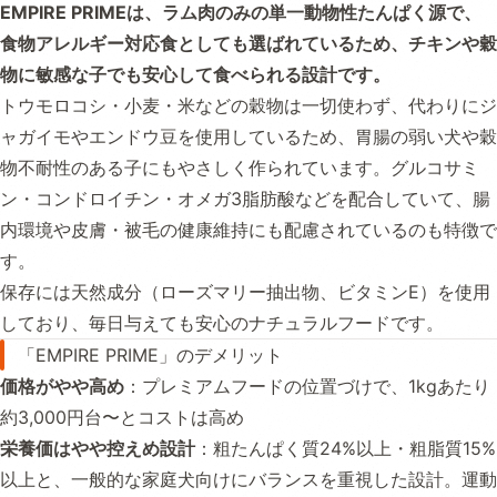
EMPIRE PRIMEは、ラム肉のみの単一動物性たんぱく源で、
食物アレルギー対応食としても選ばれているため、チキンや穀
物に敏感な子でも安心して食べられる設計です。
トウモロコシ・小麦・米などの穀物は一切使わず、代わりにジ
ャガイモやエンドウ豆を使用しているため、胃腸の弱い犬や穀
物不耐性のある子にもやさしく作られています。グルコサミ
ン・コンドロイチン・オメガ3脂肪酸などを配合していて、腸
内環境や皮膚・被毛の健康維持にも配慮されているのも特徴で
す。
保存には天然成分（ローズマリー抽出物、ビタミンE）を使用
しており、毎日与えても安心のナチュラルフードです。
「EMPIRE PRIME」のデメリット
価格がやや高め
：プレミアムフードの位置づけで、1kgあたり
約3,000円台〜とコストは高め
栄養価はやや控えめ設計
：粗たんぱく質24%以上・粗脂質15%
以上と、一般的な家庭犬向けにバランスを重視した設計。運動