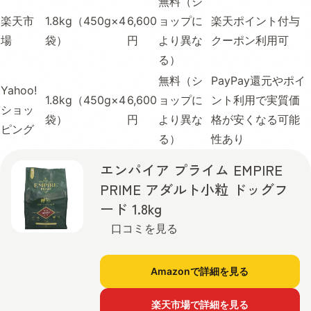
無料（シ
楽天市
1.8kg（450g×4
6,600
ョップに
楽天ポイント付与
場
袋）
円
より異な
クーポン利用可
る）
無料（シ
PayPay還元やポイ
Yahoo!
1.8kg（450g×4
6,600
ョップに
ント利用で実質価
ショッ
袋）
円
より異な
格が安くなる可能
ピング
る）
性あり
エンパイア プライム EMPIRE
PRIME アダルト小粒 ドッグフ
ード 1.8kg
口コミを見る
Amazonで詳細を見る
楽天市場で詳細を見る