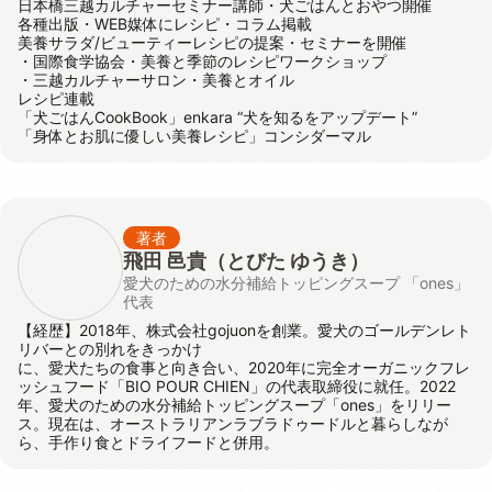
日本橋三越カルチャーセミナー講師・犬ごはんとおやつ開催
各種出版・WEB媒体にレシピ・コラム掲載
美養サラダ/ビューティーレシピの提案・セミナーを開催
・国際食学協会・美養と季節のレシピワークショップ
・三越カルチャーサロン・美養とオイル
レシピ連載
「犬ごはんCookBook」enkara “犬を知るをアップデート”
「身体とお肌に優しい美養レシピ」コンシダーマル
著者
飛田 邑貴
（とびた ゆうき）
愛犬のための水分補給トッピングスープ 「ones」
代表
【経歴】2018年、株式会社gojuonを創業。愛犬のゴールデンレト
リバーとの別れをきっかけ
に、愛犬たちの食事と向き合い、2020年に完全オーガニックフレ
ッシュフード「BIO POUR CHIEN」の代表取締役に就任。2022
年、愛犬のための水分補給トッピングスープ「ones」をリリー
ス。現在は、オーストラリアンラブラドゥードルと暮らしなが
ら、手作り食とドライフードと併用。