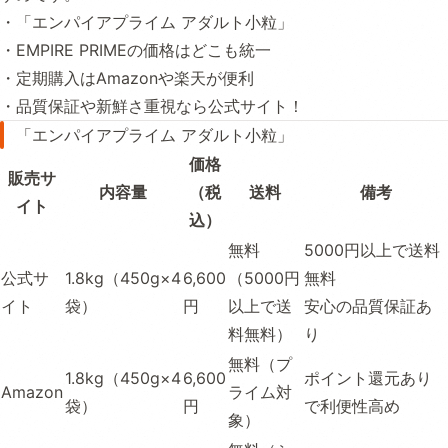
・「エンパイアプライム アダルト小粒」
・EMPIRE PRIMEの価格はどこも統一
・定期購入はAmazonや楽天が便利
・品質保証や新鮮さ重視なら公式サイト！
「エンパイアプライム アダルト小粒」
価格
販売サ
内容量
（税
送料
備考
イト
込）
無料
5000円以上で送料
公式サ
1.8kg（450g×4
6,600
（5000円
無料
イト
袋）
円
以上で送
安心の品質保証あ
料無料）
り
無料（プ
1.8kg（450g×4
6,600
ポイント還元あり
Amazon
ライム対
袋）
円
で利便性高め
象）