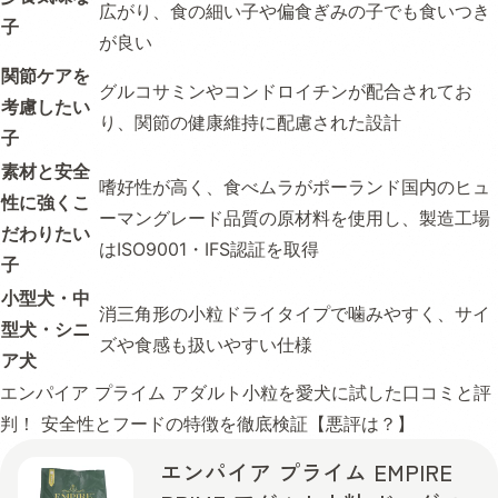
広がり、食の細い子や偏食ぎみの子でも食いつき
子
が良い
関節ケアを
グルコサミンやコンドロイチンが配合されてお
考慮したい
り、関節の健康維持に配慮された設計
子
素材と安全
嗜好性が高く、食べムラがポーランド国内のヒュ
性に強くこ
ーマングレード品質の原材料を使用し、製造工場
だわりたい
はISO9001・IFS認証を取得
子
小型犬・中
消三角形の小粒ドライタイプで噛みやすく、サイ
型犬・シニ
ズや食感も扱いやすい仕様
ア犬
エンパイア プライム アダルト小粒を愛犬に試した口コミと評
判！ 安全性とフードの特徴を徹底検証【悪評は？】
エンパイア プライム EMPIRE