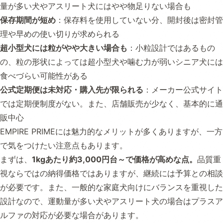
量が多い犬やアスリート犬にはやや物足りない場合も
保存期間が短め
：保存料を使用していない分、開封後は密封管
理や早めの使い切りが求められる
超小型犬には粒がやや大きい場合も
：小粒設計ではあるもの
の、粒の形状によっては超小型犬や噛む力が弱いシニア犬には
食べづらい可能性がある
公式定期便は未対応・購入先が限られる
：メーカー公式サイト
では定期便制度がない。また、店舗販売が少なく、基本的に通
販中心
EMPIRE PRIMEには魅力的なメリットが多くありますが、一方
で気をつけたい注意点もあります。
まずは、
1kgあたり約3,000円台～で価格が高めな点。
品質重
視ならではの納得価格ではありますが、継続には予算との相談
が必要です。また、一般的な家庭犬向けにバランスを重視した
設計なので、運動量が多い犬やアスリート犬の場合はプラスア
ルファの対応が必要な場合があります。