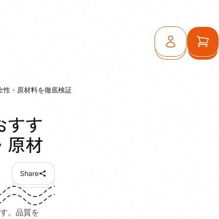
ログイン
カ
全性・原材料を徹底検証
おすす
・原材
Share
す。品質を