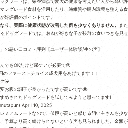
ッグフードは、栄養満点で愛犬の健康を考えたい人から高い評
マングレード食材を活用したり、繊維質や腸内環境を整える食
が好評価のポイントです。
なり、実際に健康状態が改善した例も少なくありません。
また
いるドッグフードでは、お肉が好きな子が抜群の食いつきを見
」の悪い口コミ・評判【ユーザー体験談/生の声】
んでもOKだけど尿ケアが必要で😢
1万円のファーストチョイス成犬用をあげてます！！
ク🤭
変お腹の調子が良かったですが高いです😭
すめされたドッグフードも試してみようと思ってます!
utapun)
April 10, 2025
レミアムフードなので、値段が高いと感じる飼い主さんも少な
、予算より高く続けられないという声も見られました。金額が