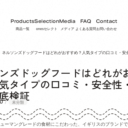
Products
Selection
Media
FAQ
Contact
商品一覧
onesセレクト
メディア
よくある質問
お問い合わせ
ネルソンズドッグフードはどれがおすすめ？人気タイプの口コミ・安
ンズドッグフードはどれが
気タイプの口コミ・安全性
底検証
0
未分類
ューマングレードの食材にこだわった、イギリスのブランドで