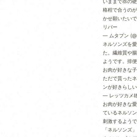
いままで💩の
格程で合うのが
かせ願いたいで
リバー
— ムタプン (@m
ネルソンズを愛
た。繊維質や腸
ようです。排便
お肉が好きな子
ただで貰ったネ
ンが好きらしい
— レッツカメ雄 (
お肉が好きな愛
ているネルソン
刺激するようで
「ネルソンズ」