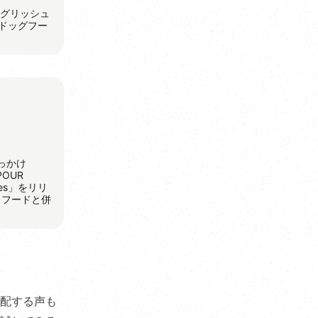
ングリッシュ
ドッグフー
っかけ
OUR
es」をリリ
イフードと併
配する声も