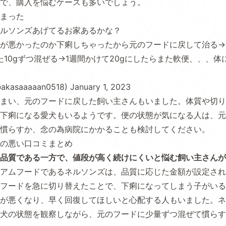
で、購入を悩むケースも多いでしょう。
まった
ルソンズあげてるお家あるかな？
が悪かったのか下痢しちゃったから元のフードに戻して治る→
また10gずつ混ぜる→1週間かけて20gにしたらまた軟便、、、
akasaaaaan0518)
January 1, 2023
まい、元のフードに戻した飼い主さんもいました。体質や切り
下痢になる愛犬もいるようです。便の状態が気になる人は、元
慣らすか、念の為病院にかかることも検討してください。
の悪い口コミまとめ
品質である一方で、値段が高く続けにくいと悩む飼い主さんが
アムフードであるネルソンズは、品質に応じた金額が設定され
フードを急に切り替えたことで、下痢になってしまう子がいる
が悪くなり、早く回復してほしいと心配する人もいました。ネ
犬の状態を観察しながら、元のフードに少量ずつ混ぜて慣らす