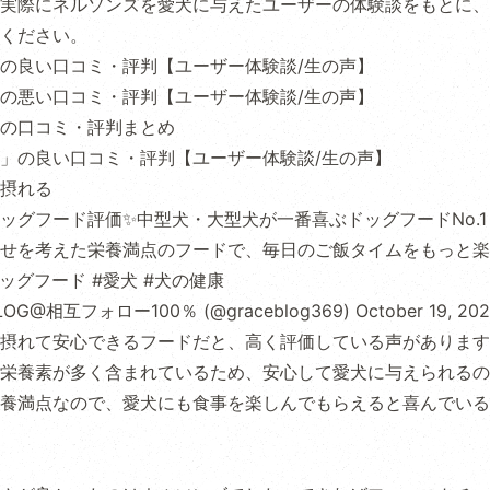
実際にネルソンズを愛犬に与えたユーザーの体験談をもとに、
ください。
の良い口コミ・評判【ユーザー体験談/生の声】
の悪い口コミ・評判【ユーザー体験談/生の声】
の口コミ・評判まとめ
」の良い口コミ・評判【ユーザー体験談/生の声】
摂れる
ドッグフード評価✨中型犬・大型犬が一番喜ぶドッグフードNo.1
せを考えた栄養満点のフードで、毎日のご飯タイムをもっと楽し
ドッグフード
#愛犬
#犬の健康
BLOG@相互フォロー100％ (@graceblog369)
October 19, 20
摂れて安心できるフードだと、高く評価している声があります
栄養素が多く含まれているため、安心して愛犬に与えられるの
養満点なので、愛犬にも食事を楽しんでもらえると喜んでいる