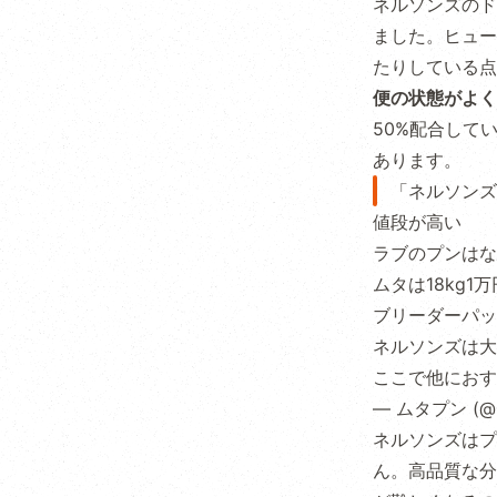
ネルソンズのド
ました。ヒュー
たりしている点
便の状態がよく
50%配合して
あります。
「ネルソンズ
値段が高い
ラブのプンはな
ムタは18kg
ブリーダーパッ
ネルソンズは大
ここで他におす
— ムタプン (@m
ネルソンズはプ
ん。高品質な分