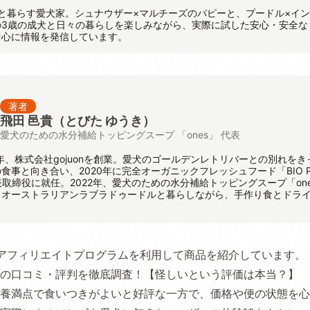
と暮らす愛犬家。シュナウザー×マルチーズのパピーと、プードル×イ
の3歳の成犬と日々の暮らしを楽しみながら、実際に試した安心・安全な
中心に情報を発信しています。
著者
飛田 邑貴
（とびた ゆうき）
愛犬のための水分補給トッピングスープ 「ones」 代表
8年、株式会社gojuonを創業。愛犬のゴールデンレトリバーとの別れをき
食事と向き合い、2020年に完全オーガニックフレッシュフード「BIO P
代表取締役に就任。2022年、愛犬のための水分補給トッピングスープ「on
、オーストラリアンラブラドゥードルと暮らしながら、手作り食とドラ
アフィリエイトプログラムを利用して商品を紹介しています。
の口コミ・評判を徹底調査！【怪しいという評価は本当？】
養満点で食いつきがよいと好評な一方で、価格や便の状態を心