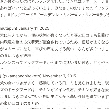
硬さが良かったのはネルソンズでした。できればファーストチ
あればいいなと思っています。みなさまのおすすめのドックフ
す。
#ドッグフード
#ゴールデンレトリバー
#レトリバー
#ラブ
utapun)
January 11, 2025
犬に与えてから、便の状態が良くなったと喜ぶ口コミも見受け
内環境を整える栄養素が配合されているため、便通がよくなる
がスムーズになり、喜びの声をあげる飼い主さんが多くいまし
の食いつきが抜群
ルソンズってドッグフードが今までに無い食い付き。どうやら
？
@kameonohitokoto)
November 7, 2015
犬の食いつきがよく、感動している口コミも見られました。現
ズのドッグフードは、チキンがメイン食材。チキンが好きな愛
、食いつきに悩んでいた飼い主さんから高い評価を得ています
の良い口コミのまとめ