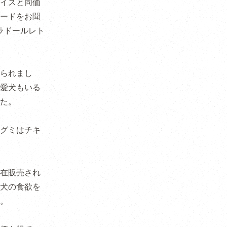
ョイスと同価
ードをお聞
ラドールレト
られまし
愛犬もいる
た。
グミはチキ
在販売され
犬の食欲を
。