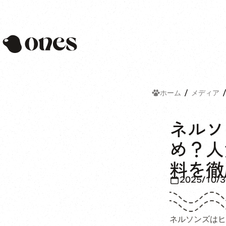
Ones
ホーム
メディア
ネルソ
め？人
料を徹
2025/10/3
ネルソンズはヒ