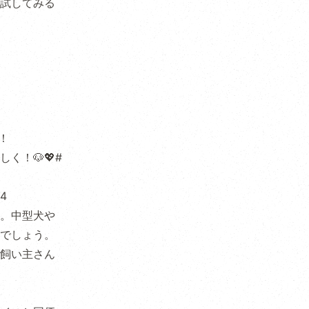
試してみる
！
く！🐶💖
#
24
。中型犬や
でしょう。
飼い主さん