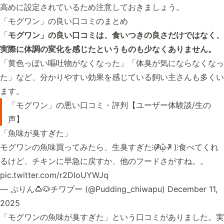
高めに設定されているため注意しておきましょう。
「モグワン」の良い口コミのまとめ
「
モグワン」の良い口コミは、食いつきの良さだけではなく、
実際に体調の変化を感じたというものも少なくありません。
「黄色っぽい嘔吐物がなくなった」「体臭が気にならなくなっ
た」など、分かりやすい効果を感じている飼い主さんも多くい
ます。
「モグワン」の悪い口コミ・評判【ユーザー体験談/生の
声】
「魚味が臭すぎた」
モグワンの魚味買ってみたら、生臭すぎた⁝(ᵒ̴̶̷᷄ᾥ ᵒ̴̶̷᷅ )⁝食べてくれ
るけど、チキンに早急に戻すか、他のフードさがすね。。
pic.twitter.com/r2DloUYWJq
— ぷりん🍮🐶チワプー (@Pudding_chiwapu)
December 11,
2025
「モグワンの魚味が臭すぎた」という口コミがありました。実