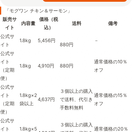
「モグワン チキン＆サーモン」
販売サ
価格（税
内容量
送料
備考
イト
込）
公式サ
1.8kg
5,456円
－
イト
880円
公式サ
イト
通常価格の10％
1.8kg
4,910円
880円
（定期
オフ
便）
公式サ
３個以上の購入
イト
1.8kg×2
通常価格の15％
4,637円
で送料、代引き
（定期
袋以上
オフ
手数料無料
便）
公式サ
３個以上の購入
イト
1.8kg×5
通常価格の20％