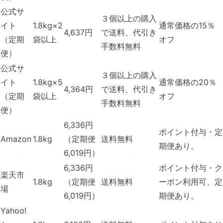
公式サ
３個以上の購入
イト
1.8kg×2
通常価格の15％
4,637円
で送料、代引き
（定期
袋以上
オフ
手数料無料
便）
公式サ
３個以上の購入
イト
1.8kg×5
通常価格の20％
4,364円
で送料、代引き
（定期
袋以上
オフ
手数料無料
便）
6,336円
ポイント付与・定
Amazon
1.8kg
（定期便
送料無料
期便あり。
6,019円）
6,336円
ポイント付与・ク
楽天市
1.8kg
（定期便
送料無料
ーポン利用可、定
場
6,019円）
期便あり。
Yahoo!