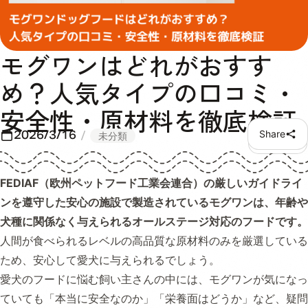
モグワンはどれがおすす
め？人気タイプの口コミ・
安全性・原材料を徹底検証
2026/3/16
Share
未分類
FEDIAF（欧州ペットフード工業会連合）の厳しいガイドライ
ンを遵守した安心の施設で製造されているモグワンは、年齢や
犬種に関係なく与えられるオールステージ対応のフードです。
人間が食べられるレベルの高品質な原材料のみを厳選している
ため、安心して愛犬に与えられるでしょう。
愛犬のフードに悩む飼い主さんの中には、モグワンが気になっ
ていても「本当に安全なのか」「栄養面はどうか」など、疑問