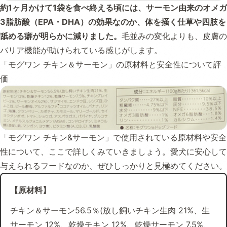
約1ヶ月かけて1袋を食べ終える頃には、サーモン由来のオメガ
3脂肪酸（EPA・DHA）の効果なのか、体を掻く仕草や四肢を
舐める癖が明らかに減りました。
毛並みの変化よりも、皮膚の
バリア機能が助けられている感じがします。
「モグワン チキン＆サーモン」の原材料と安全性について評
価
「モグワン チキン&サーモン」で使用されている原材料や安全
性について、ここで詳しくみていきましょう。愛犬に安心して
与えられるフードなのか、ぜひしっかりと見極めてください。
【原材料】
チキン＆サーモン56.5％(放し飼いチキン生肉 21%、生
サーモン 12%、乾燥チキン 12%、乾燥サーモン 7.5%、