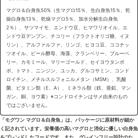
マグロ＆白身魚50%（生マグロ15％、生白身魚15％、乾
燥白身魚13％、乾燥マグロ5％、加水分解生白身魚
2％）、サツマイモ、エンドウ豆、ヒマワリオイル、エ
ンドウ豆デンプン、チコリー（フラクトオリゴ糖、イヌ
リン）、アルファルファ、リンゴ、ヒヨコ豆、ココナッ
ツオイル、ビール酵母、海藻、クランベリー、ブルーベ
リー、カモミール、マリーゴールド、セイヨウタンポ
ポ、トマト、ニンジン、ユッカ、グルコサミン、コンド
ロイチン、メチルスルフォニルメタン（MSM）、乳酸
菌、ビタミン類（E、A）、ミネラル類（鉄、亜鉛、マン
ガン、銅、ヨウ素）※コンドロイチンはサメ由来のもの
ではございません。
「モグワン マグロ＆白身魚」は、パッケージに原材料が細か
く記されています。栄養価の高いマグロと消化に優しい白身魚
をブレンドしたフードです。また、グレインフリー設計のた