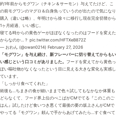
約1年前からモグワン（チキン＆サーモン）与えてたけど、こ
の前モグワンのマグロ＆白身魚っていうのが出たので気になり
購入（違いは略）、年明けから徐々に移行し現在完全切替から
1ヶ月経過、いい感じ。
寝てる時からの黄色ゲーがほぼなくなったのはフードを変えた
からなのか…？
pic.twitter.com/HFTXeB872Z
— おわん (@owan0214)
February 27, 2026
「モグワン」を与え続け、新フレーバーに切り替えてからもい
い感じという口コミがありました。
フードを変えてから黄色っ
ぽい嘔吐物がなくなったという目に見える大きな変化も実感し
ています。
「しっかり食べてくれた」
術後も…ちまきの食が細いままで色々試してもなかなか体重も
どらなくて、フード界上位のぺこぱがCMでてる『このこのご
はん』試したけど食いつき悪くて最後の要の坂上さんがCMで
やってる『モグワン』頼んで手からあげてみたら…すぐ食べて