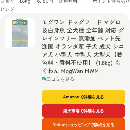
ショッ
1.8kg
6,180円
送料無料
ポイント付与あり
ピング
モグワン ドッグフード マグロ
＆白身魚 全犬種 全年齢 対応 グ
レインフリー 無添加 ペット先
進国 オランダ産 子犬 成犬 シニ
ア犬 小型犬 中型犬 大型犬【着
色料・香料不使用】 (1.8kg) も
ぐわん MogWan MWM
口コミを見る
Amazonで詳細を見る
楽天市場で詳細を見る
Yahooショッピングで詳細を見る