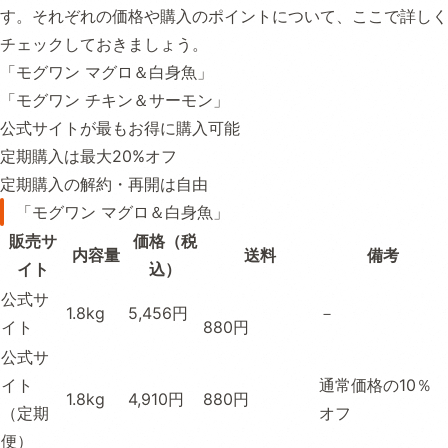
す。それぞれの価格や購入のポイントについて、ここで詳しく
チェックしておきましょう。
「モグワン マグロ＆白身魚」
「モグワン チキン＆サーモン」
公式サイトが最もお得に購入可能
定期購入は最大20%オフ
定期購入の解約・再開は自由
「モグワン マグロ＆白身魚」
販売サ
価格（税
内容量
送料
備考
イト
込）
公式サ
1.8kg
5,456円
－
イト
880円
公式サ
イト
通常価格の10％
1.8kg
4,910円
880円
（定期
オフ
便）