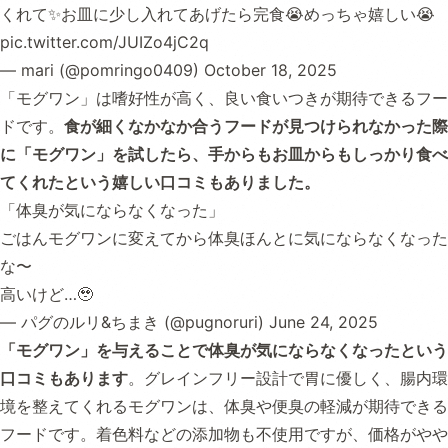
くれて✨お皿に少し入れてあげたら完食😭めっちゃ嬉しい😭
pic.twitter.com/JUIZo4jC2q
— mari (@pomringo0409)
October 18, 2025
「モグワン」は嗜好性が高く、良い食いつきが期待できるフー
ドです。
食が細くなかなか合うフードが見つけられなかった際
に「モグワン」を試したら、手からもお皿からもしっかり食べ
てくれたという嬉しい口コミもありました。
「体臭が気にならなくなった」
ごはんモグワンに変えてから体臭ほんとに気にならなくなった
な〜
高いけど…🥹
— パグのルリ&ちまき (@pugnoruri)
June 24, 2025
「モグワン」を与えることで体臭が気にならなくなったという
口コミもあります
。グレインフリー設計で胃に優しく、腸内環
境を整えてくれるモグワンは、体臭や便臭の軽減が期待できる
フードです。着色料などの添加物も不使用ですが、価格がやや