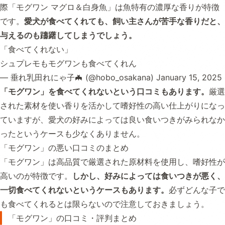
際「モグワン マグロ＆白身魚」は魚特有の濃厚な香りが特徴
です。
愛犬が食べてくれても、飼い主さんが苦手な香りだと、
与えるのも躊躇してしまうでしょう。
「食べてくれない」
シュプレモもモグワンも食べてくれん
— 垂れ乳田れにゃ子🦇 (@hobo_osakana)
January 15, 2025
「モグワン」を食べてくれないという口コミもあります。
厳選
された素材を使い香りを活かして嗜好性の高い仕上がりになっ
ていますが、愛犬の好みによっては良い食いつきがみられなか
ったというケースも少なくありません。
「モグワン」の悪い口コミのまとめ
「モグワン」は高品質で厳選された原材料を使用し、嗜好性が
高いのが特徴です。
しかし、好みによっては食いつきが悪く、
一切食べてくれないというケースもあります。
必ずどんな子で
も食べてくれるとは限らないので注意しておきましょう。
「モグワン」の口コミ・評判まとめ