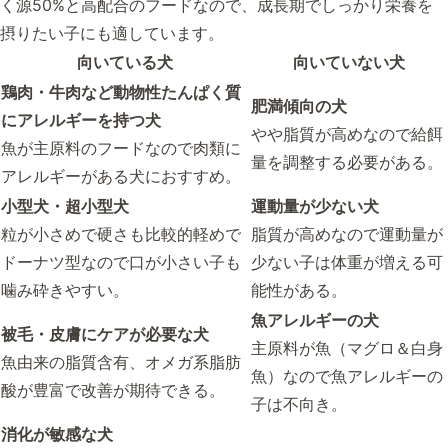
く源50%と高配合のフードなので、成長期でしっかり栄養を
摂りたい子にも適しています。
向いている犬
向いていない犬
鶏肉・牛肉など動物性たんぱく質
肥満傾向の犬
にアレルギーを持つ犬
やや脂質が高めなので給餌
魚が主原料のフードなので肉類に
量を調整する必要がある。
アレルギーがある犬におすすめ。
小型犬・超小型犬
運動量が少ない犬
粒が小さめで硬さも比較的軽めで
脂質が高めなので運動量が
ドーナツ型なので口が小さい子も
少ない子は体重が増える可
噛み砕きやすい。
能性がある。
魚アレルギーの犬
被毛・皮膚にケアが必要な犬
主原料が魚（マグロ＆白身
魚由来の脂質含有、オメガ系脂肪
魚）なので魚アレルギーの
酸が豊富で改善が期待できる。
子は不向き。
消化が敏感な犬