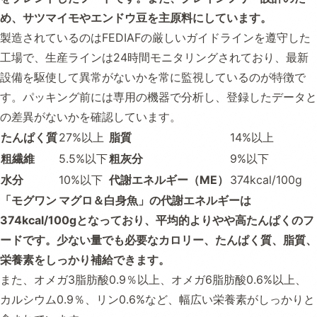
め、サツマイモやエンドウ豆を主原料にしています。
製造されているのはFEDIAFの厳しいガイドラインを遵守した
工場で、生産ラインは24時間モニタリングされており、最新
設備を駆使して異常がないかを常に監視しているのが特徴で
す。パッキング前には専用の機器で分析し、登録したデータと
の差異がないかを確認しています。
たんぱく質
27%以上
脂質
14%以上
粗繊維
5.5%以下
粗灰分
9%以下
水分
10%以下
代謝エネルギー（ME）
374kcal/100g
「
モグワン マグロ＆白身魚
」の代謝エネルギーは
374kcal/100gとなっており、平均的よりやや高たんぱくのフ
ードです。少ない量でも必要なカロリー、たんぱく質、脂質、
栄養素をしっかり補給できます。
また、オメガ3脂肪酸0.9％以上、オメガ6脂肪酸0.6%以上、
カルシウム0.9％、リン0.6%など、幅広い栄養素がしっかりと