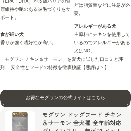
（EPA・DHA）が皮膚バリアの健
どは脂質量などに注意が必
康維持や艶のある被毛づくりをサ
要。
ポート。
アレルギーがある犬
食が細い犬
主原料にチキンを使用して
香りが強く嗜好性が高い。
いるのでアレルギーがある
犬はNG。
「モグワン チキン＆サーモン」を愛犬に試した口コミと評
判！ 安全性とフードの特徴を徹底検証【悪評は？】
お得なモグワンの公式サイトはこちら
モグワン ドッグフード チキン
＆サーモン 全犬種 全年齢対応
グレインフリー 無添加 ペット