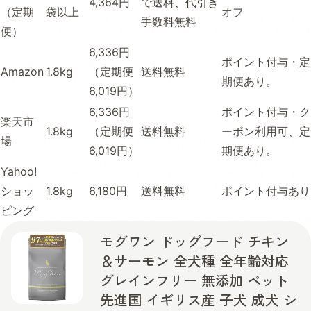
4,364円
で送料、代引き
（定期
袋以上
オフ
手数料無料
便）
6,336円
ポイント付与・定
Amazon
1.8kg
（定期便
送料無料
期便あり。
6,019円）
6,336円
ポイント付与・ク
楽天市
1.8kg
（定期便
送料無料
ーポン利用可、定
場
6,019円）
期便あり。
Yahoo!
ショッ
1.8kg
6,180円
送料無料
ポイント付与あり
ピング
モグワン ドッグフード チキン
＆サーモン 全犬種 全年齢対応
グレインフリー 無添加 ペット
先進国 イギリス産 子犬 成犬 シ