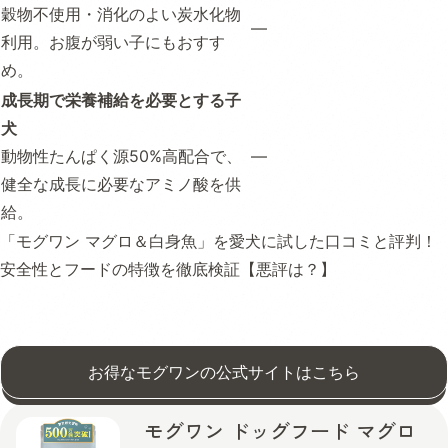
穀物不使用・消化のよい炭水化物
—
利用。お腹が弱い子にもおすす
め。
成長期で栄養補給を必要とする子
犬
動物性たんぱく源50%高配合で、
—
健全な成長に必要なアミノ酸を供
給。
「モグワン マグロ＆白身魚」を愛犬に試した口コミと評判！
安全性とフードの特徴を徹底検証【悪評は？】
お得なモグワンの公式サイトはこちら
モグワン ドッグフード マグロ