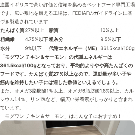
進国イギリスで高い評価と信頼を集めるペットフード専門工場
です。広い敷地を構える工場は、FEDIAFのガイドラインに基
づき製造されています
たんぱく質
27%以上
脂質
10%以上
粗繊維
4.75%以下
粗灰分
9.5%以下
水分
9%以下
代謝エネルギー（ME）
361.5kcal/100g
「モグワン チキン＆サーモン」の代謝エネルギーは
361.5kcal/100gとなっており、平均的よりやや高たんぱくの
フードです。たんぱく質27％以上なので、運動量が多い子や
筋肉を維持したい子には適した数値といえるでしょう。
また、オメガ3脂肪酸1％以上、オメガ6脂肪酸1.8%以上、カル
シウム1.4％、リン1%など、幅広い栄養素がしっかりと含まれ
ています。
「モグワン チキン＆サーモン」はこんな子におすすめ！