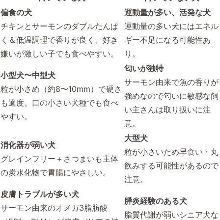
偏食の犬
運動量が多い、活発な犬
チキンとサーモンのダブルたんぱ
運動量の多い犬にはエネル
く＆低温調理で香りが良く、好き
ギー不足になる可能性あ
嫌いが激しい子でも食べやすい。
り。
匂いが独特
小型犬〜中型犬
サーモン由来で魚の香りが
粒が小さめ（約8〜10mm）で硬さ
強めなので匂いに敏感な飼
も適度。口の小さい犬種でも食べ
い主さんは取り扱いに注
やすい。
意。
大型犬
消化器が弱い犬
粒が小さいため早食い・丸
グレインフリー＋さつまいも主体
飲みする可能性があるので
の炭水化物で胃腸にやさしい。
注意。
皮膚トラブルが多い犬
膵炎経験のある犬
サーモン由来のオメガ3脂肪酸
脂質代謝が弱いシニア犬な