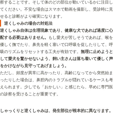
察することです。そして体のどの部位が動いているかに注目し
てください。不安な場合はスマホで動画を撮影し、受診時に見
せると診断がより確実になります。
逆くしゃみの場合の対処法
逆くしゃみ自体は生理現象であり、健康な犬であれば過度に心
配する必要はありません。
もし愛犬が苦しそうであれば、喉を
優しく撫でたり、鼻先を軽く塞いで口呼吸を促したりして、呼
吸のリズムをリセットする工夫が有効です。
無理に止めようと
して愛犬を驚かせないよう、飼い主さんは落ち着いて優しく声
をかけながら見守ってあげましょう。
ただし、頻度が異常に高かったり、高齢になってから突然始ま
ったりした場合は、鼻腔内のトラブルが隠れているケースも考
えられます。少しでも「おかしい」と感じたら、早めに専門医
の診察を受けることが重要です。
しゃっくりと逆くしゃみは、発生部位が根本的に異なります。