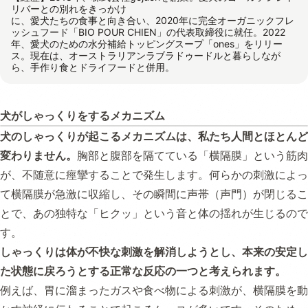
リバーとの別れをきっかけ
に、愛犬たちの食事と向き合い、2020年に完全オーガニックフレ
ッシュフード「BIO POUR CHIEN」の代表取締役に就任。2022
年、愛犬のための水分補給トッピングスープ「ones」をリリー
ス。現在は、オーストラリアンラブラドゥードルと暮らしなが
ら、手作り食とドライフードと併用。
犬がしゃっくりをするメカニズム
犬のしゃっくりが起こるメカニズムは、私たち人間とほとんど
変わりません。
胸部と腹部を隔てている「横隔膜」という筋肉
が、不随意に痙攣することで発生します。何らかの刺激によっ
て横隔膜が急激に収縮し、その瞬間に声帯（声門）が閉じるこ
とで、あの独特な「ヒクッ」という音と体の揺れが生じるので
す。
しゃっくりは体が不快な刺激を解消しようとし、本来の安定し
た状態に戻ろうとする正常な反応の一つと考えられます。
例えば、胃に溜まったガスや食べ物による刺激が、横隔膜を動