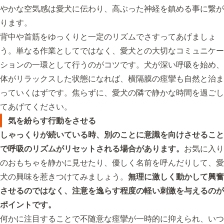
やかな空気感は愛犬に伝わり、高ぶった神経を鎮める事に繋が
ります。
背中や首筋をゆっくりと一定のリズムでさすってあげましょ
う。単なる作業としてではなく、愛犬との大切なコミュニケー
ションの一環として行うのがコツです。犬が深い呼吸を始め、
体がリラックスした状態になれば、横隔膜の痙攣も自然と治ま
っていくはずです。焦らずに、愛犬の隣で静かな時間を過ごし
てあげてください。
気を紛らす行動をさせる
しゃっくりが続いている時、別のことに意識を向けさせること
で呼吸のリズムがリセットされる場合があります。
お気に入り
のおもちゃを静かに見せたり、優しく名前を呼んだりして、愛
犬の興味を惹きつけてみましょう。
無理に激しく動かして興奮
させるのではなく、注意を逸らす程度の軽い刺激を与えるのが
ポイントです。
何かに注目することで不随意な痙攣が一時的に抑えられ、いつ