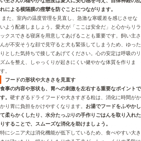
い主さんの穏やかな態度は愛犬に安心感を与え、自律神経の乱
れによる横隔膜の痙攣を防ぐことにつながります。
また、室内の温度管理を見直し、急激な寒暖差を感じさせな
いよう配慮しましょう。愛犬が「ここは安全だ」と心からリラ
ックスできる寝床を用意してあげることも重要です。飼い主さ
んが不安そうな顔で見守ると犬も緊張してしまうため、ゆった
りとした気持ちで接してあげてください。心の安定は呼吸のリ
ズムを整え、しゃっくりが起きにくい健やかな体質を作りま
す。
フードの形状や大きさを見直す
食事の内容や形状も、胃への刺激を左右する重要なポイントで
す。
硬すぎるドライフードや大きすぎる粒は、消化に時間がか
かり胃に負担をかけやすくなります。
お湯でフードをふやかし
て柔らかくしたり、水分たっぷりの手作りごはんを取り入れた
りすることで、スムーズな消化を助けましょう。
特にシニア犬は消化機能が低下しているため、食べやすい大き