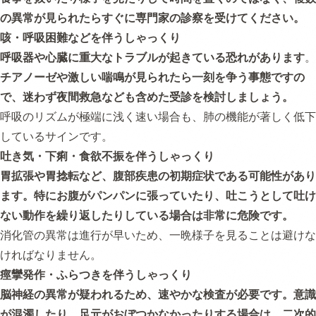
の異常が見られたらすぐに専門家の診察を受けてください。
咳・呼吸困難などを伴うしゃっくり
呼吸器や心臓に重大なトラブルが起きている恐れがあります
。
チアノーゼや激しい喘鳴が見られたら一刻を争う事態ですの
で、迷わず夜間救急なども含めた受診を検討しましょう。
呼吸のリズムが極端に浅く速い場合も、肺の機能が著しく低下
しているサインです。
吐き気・下痢・食欲不振を伴うしゃっくり
胃拡張や胃捻転など、腹部疾患の初期症状である可能性があり
ます。特にお腹がパンパンに張っていたり、吐こうとして吐け
ない動作を繰り返したりしている場合は非常に危険です。
消化管の異常は進行が早いため、一晩様子を見ることは避けな
ければなりません。
痙攣発作・ふらつきを伴うしゃっくり
脳神経の異常が疑われるため、速やかな検査が必要です。意識
が混濁したり、足元がおぼつかなかったりする場合は、二次的