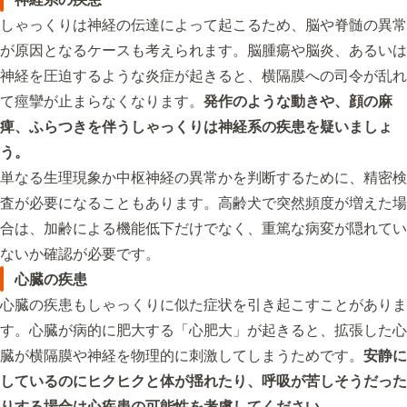
しゃっくりは神経の伝達によって起こるため、脳や脊髄の異常
が原因となるケースも考えられます。脳腫瘍や脳炎、あるいは
神経を圧迫するような炎症が起きると、横隔膜への司令が乱れ
て痙攣が止まらなくなります。
発作のような動きや、顔の麻
痺、ふらつきを伴うしゃっくりは神経系の疾患を疑いましょ
う。
単なる生理現象か中枢神経の異常かを判断するために、精密検
査が必要になることもあります。高齢犬で突然頻度が増えた場
合は、加齢による機能低下だけでなく、重篤な病変が隠れてい
ないか確認が必要です。
心臓の疾患
心臓の疾患もしゃっくりに似た症状を引き起こすことがありま
す。心臓が病的に肥大する「心肥大」が起きると、拡張した心
臓が横隔膜や神経を物理的に刺激してしまうためです。
安静に
しているのにヒクヒクと体が揺れたり、呼吸が苦しそうだった
りする場合は心疾患の可能性を考慮してください。