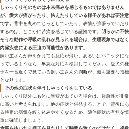
しゃっくりそのものは本来痛みを感じるものではありません
が、愛犬が痛がったり、怯えたりしている様子があれば要注意
です。
背中を丸めてじっとしていたり、表情が強張っていたり
するのは、どこかに苦痛を感じている証拠です。
明らかに不快
そうな動作や呼吸の乱れが見られる場合は、生理現象ではなく
内臓疾患による圧迫の可能性があります。
飼い主さんが声をかけても反応が薄い、あるいはパニックにな
っているようなら、早急な対応を検討してください。愛犬の様
子を一番近くで見ている飼い主さんの判断が、最も重要な指標
となります。
その他の症状を伴うしゃっくりをしている
しゃっくり以外にも体に異変が出ている場合は、緊急性が非常
に高いと考えられます。他の症状と併発することで、背後にあ
る特定の病気を絞り込みやすくなるため、随伴症状の有無を慎
重に確認しましょう。
食事を抜いたり様子を見たりして時間を置くのではなく、複数