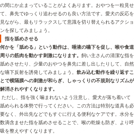
の間にか止まっていることがよくあります。おやつを一粒見せ
て、鼻先でゆっくり追わせるのも良い方法です。愛犬の反応を
見ながら、最もリラックスして意識を切り替えられるアクショ
ンを探してみましょう。
指を舐めさせる
何かを「舐める」という動作は、唾液の嚥下を促し、喉や食道
周りの筋肉を動かす刺激になります。
飼い主さんの清潔な指を
舐めさせたり、少量のおやつを鼻先に差し出したりして、自然
な嚥下反射を誘発してみましょう。
飲み込む動作を繰り返すこ
とで横隔膜への刺激が和らぎ、しゃっくりの不規則なリズムが
解消されやすくなります。
ただし、指を強く噛まれないよう注意し、愛犬が落ち着いて
舐められる体勢で行ってください。この方法は特別な道具も必
要なく、外出先などでもすぐに行える便利なケアです。水分を
数滴含ませた指を舐めさせることで、喉の乾燥も防ぎ、より呼
吸を整えやすくなります。