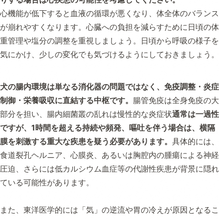
心機能が低下すると血液の循環が悪くなり、体全体のバランス
が崩れやすくなります。心臓への負担を減らすために日頃の体
重管理や塩分の調整を重視しましょう。日頃から呼吸の様子を
気にかけ、少しの変化でも気づけるようにしておきましょう。
犬の腸内環境は単なる消化器の問題ではなく、免疫調整・炎症
制御・栄養吸収に直結する中枢です。
腸管免疫は全身免疫の大
部分を担い、腸内細菌叢の乱れは慢性的な炎症状
通常は一過性
ですが、1時間を超える持続や頻発、嘔吐を伴う場合は、横隔
膜を刺激する重大な疾患を疑う必要があります。
具体的には、
食道裂孔ヘルニア、心膜炎、あるいは胸腔内の腫瘍による神経
圧迫、さらには低カルシウム血症等の代謝性疾患が背景に隠れ
ている可能性があります。
また、東洋医学的には「気」の逆流や胃の冷えが原因となるこ