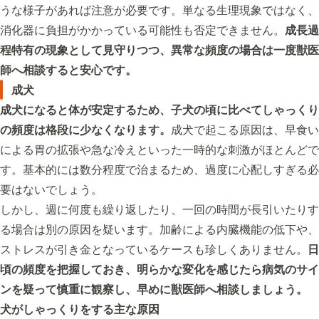
うな様子があれば注意が必要です。単なる生理現象ではなく、
消化器に負担がかかっている可能性も否定できません。
成長過
程特有の現象として見守りつつ、異常な頻度の場合は一度獣医
師へ相談すると安心です。
成犬
成犬になると体が安定するため、子犬の頃に比べてしゃっくり
の頻度は格段に少なくなります。
成犬で起こる原因は、早食い
による胃の拡張や急な冷えといった一時的な刺激がほとんどで
す。基本的には数分程度で治まるため、過度に心配しすぎる必
要はないでしょう。
しかし、週に何度も繰り返したり、一回の時間が長引いたりす
る場合は別の原因を疑います。加齢による内臓機能の低下や、
ストレスが引き金となっているケースも珍しくありません。
日
頃の頻度を把握しておき、明らかな変化を感じたら病気のサイ
ンを疑って慎重に観察し、早めに獣医師へ相談しましょう。
犬がしゃっくりをする主な原因