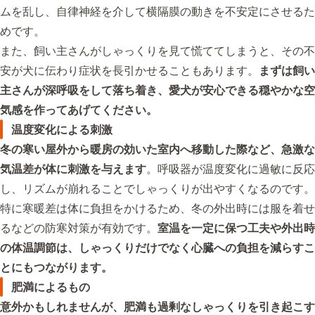
ムを乱し、自律神経を介して横隔膜の動きを不安定にさせるた
めです。
また、飼い主さんがしゃっくりを見て慌ててしまうと、その不
安が犬に伝わり症状を長引かせることもあります。
まずは飼い
主さんが深呼吸をして落ち着き、愛犬が安心できる穏やかな空
気感を作ってあげてください。
温度変化による刺激
冬の寒い屋外から暖房の効いた室内へ移動した際など、急激な
気温差が体に刺激を与えます
。呼吸器が温度変化に過敏に反応
し、リズムが崩れることでしゃっくりが出やすくなるのです。
特に寒暖差は体に負担をかけるため、冬の外出時には服を着せ
るなどの防寒対策が有効です。
室温を一定に保つ工夫や外出時
の体温調節は、しゃっくりだけでなく心臓への負担を減らすこ
とにもつながります。
肥満によるもの
意外かもしれませんが、肥満も過剰なしゃっくりを引き起こす