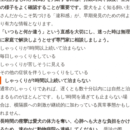
の様子をよく確認することが重要です。
愛犬をよく知る飼い主
さんだからこそ気づける「違和感」が、早期発見のための何よ
り有力な情報となります。
「いつもと何か違う」という直感を大切にし、迷った時は無理
に家庭で解決しようとせず専門家に相談しましょう。
しゃっくりが1時間以上続いて治まらない
毎日しゃっくりをしている
しゃっくりが苦しそうに見える
その他の症状を伴うしゃっくりをしている
しゃっくりが1時間以上続いて治まらない
通常のしゃっくりであれば、遅くとも数十分以内には自然と治
まるものがほとんどです。もし1時間を過ぎても止まらない場
合は、横隔膜への刺激が継続的に加わっている異常事態かもし
れません。
長時間の痙攣は愛犬の体力を奪い、心肺へも大きな負担をかけ
るため、速やかに動物病院へ連絡してください。
受診の際