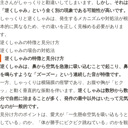
主さんがしゃっくりと勘違いしてしまいます。
しかし、それは
「逆くしゃみ」という全く別の現象である可能性が高いです。
しゃっくりと逆くしゃみは、発生するメカニズムや対処法が根
本的に異なるため、その違いを正しく見極める必要がありま
す。
逆くしゃみの特徴と見分け方
逆くしゃみの場合の対処法
逆くしゃみの特徴と見分け方
逆くしゃみは、鼻から空気を急激に吸い込むことで起こり、鼻
を鳴らすような「ズーズー」という連続した音が特徴です。
一方、しゃっくりは横隔膜の痙攣であり、お腹や胸が「ヒク
ッ」と動く垂直的な振動を伴います。
逆くしゃみは数秒から数
分で自然に治まることが多く、発作の最中以外はいたって元気
なのが一般的です。
見分け方のポイントは、愛犬が「一生懸命空気を吸い込もうと
している」のか、「体が勝手にビクビク跳ねている」のかを観