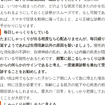
は、いつから始まったのか、どのような状況で起きたのかを伝
えられるようにしておくと診察がスムーズです。もし可能であ
れば、スマホで症状を動画に撮っておくと、より正確な診断の
手がかりになります。
毎日しゃっくりをしている
たまにしゃっくりが出る程度なら心配ありませんが、毎日繰り
返すようであれば生理現象以外の原因を疑いましょう。
慢性的
な消化器の不調や、自律神経の乱れ、あるいは内臓の疾患が隠
れている可能性があるためです。
頻繁に起こるしゃっくりは体
からの何らかのサインであると考え、一度健康診断を兼ねて受
診することをお勧めします。
若い頃は何でもなかった子がシニア期に入って急に増えた場合
は、特に注意が必要です。加齢による筋力の低下や心疾患の初
期症状かもしれません。愛犬の「日常」をしっかり把握してお
くことが大切です。
しゃっくりが苦しそうに見える