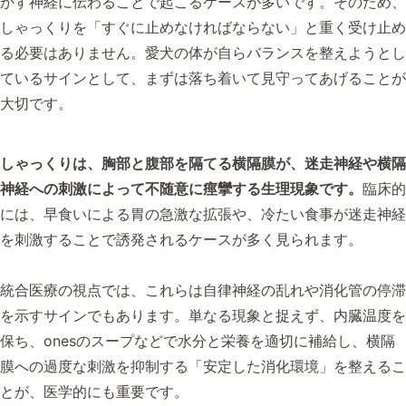
かす神経に伝わることで起こるケースが多いです。そのため、
しゃっくりを「すぐに止めなければならない」と重く受け止め
る必要はありません。愛犬の体が自らバランスを整えようとし
ているサインとして、まずは落ち着いて見守ってあげることが
大切です。
しゃっくりは、胸部と腹部を隔てる横隔膜が、迷走神経や横隔
神経への刺激によって不随意に痙攣する生理現象です。
臨床的
には、早食いによる胃の急激な拡張や、冷たい食事が迷走神経
を刺激することで誘発されるケースが多く見られます。
統合医療の視点では、これらは自律神経の乱れや消化管の停滞
を示すサインでもあります。単なる現象と捉えず、内臓温度を
保ち、onesのスープなどで水分と栄養を適切に補給し、横隔
膜への過度な刺激を抑制する「安定した消化環境」を整えるこ
とが、医学的にも重要です。