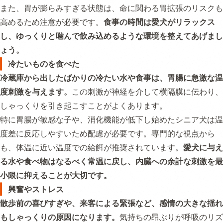
また、胃が膨らみすぎる状態は、命に関わる胃拡張のリスクも
高めるため注意が必要です。
食事の時間は愛犬がリラックス
し、ゆっくりと噛んで飲み込めるような環境を整えてあげまし
ょう。
冷たいものを食べた
冷蔵庫から出したばかりの冷たい水や食事は、胃腸に急激な温
度刺激を与えます。
この刺激が神経を介して横隔膜に伝わり、
しゃっくりを引き起こすことがよくあります。
特に胃腸が敏感な子や、消化機能が低下し始めたシニア犬は温
度差に反応しやすいため配慮が必要です。専門的な視点から
も、体温に近い温度での給餌が推奨されています。
愛犬に与え
る水や食べ物はなるべく常温に戻し、内臓への余計な刺激を最
小限に抑えることが大切です。
興奮やストレス
散歩前の喜びすぎや、来客による緊張など、感情の大きな揺れ
もしゃっくりの原因になります。
気持ちの昂ぶりが呼吸のリズ