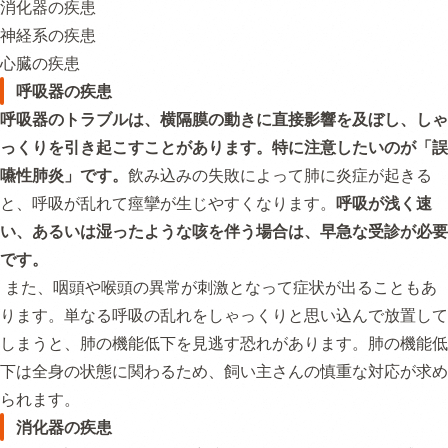
消化器の疾患
神経系の疾患
心臓の疾患
呼吸器の疾患
呼吸器のトラブルは、横隔膜の動きに直接影響を及ぼし、しゃ
っくりを引き起こすことがあります。特に注意したいのが「誤
嚥性肺炎」です。
飲み込みの失敗によって肺に炎症が起きる
と、呼吸が乱れて痙攣が生じやすくなります。
呼吸が浅く速
い、あるいは湿ったような咳を伴う場合は、早急な受診が必要
です。
また、咽頭や喉頭の異常が刺激となって症状が出ることもあ
ります。単なる呼吸の乱れをしゃっくりと思い込んで放置して
しまうと、肺の機能低下を見逃す恐れがあります。肺の機能低
下は全身の状態に関わるため、飼い主さんの慎重な対応が求め
られます。
消化器の疾患