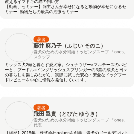
教えるイマドキの猫の飼い方
【動画、セミナー】飼主さんが幸せになると動物が幸せになるセ
ミナー, 動物たちの最高の治療セミナー
著者
藤井 麻乃子（ふじい そのこ）
愛犬のための水分補給トッピングスープ 「ones」
スタッフ
ミックス犬2頭と暮らす愛犬家。シュナウザー×マルチーズのパピ
ーと、プードル×イングリッシュスプリンガーの3歳の成犬と日々
の暮らしを楽しみながら、実際に試した安心・安全なドッグフー
ドレビューを中心に情報を発信しています。
著者
飛田 邑貴
（とびた ゆうき）
愛犬のための水分補給トッピングスープ 「ones」
代表
【経歴】2018年、株式会社gojuonを創業。愛犬のゴールデンレト