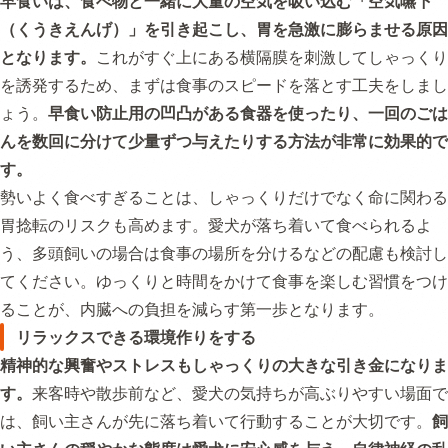
早食いは、食べ物と一緒に大量の空気を吸い込む「空気嚥下
（くうきえんげ）」を引き起こし、胃を急激に膨らませる原因
となります。
これがすぐ上にある横隔膜を刺激してしゃっくり
を誘発するため、まずは食事のスピードを落とす工夫をしまし
ょう。
早食い防止用の凹凸がある食器を使ったり、一回のごは
んを数回に分けて少量ずつ与えたりする方法が非常に効果的で
す。
勢いよく食べすぎることは、しゃっくりだけでなく命に関わる
胃捻転のリスクも高めます。愛犬が落ち着いて食べられるよ
う、多頭飼いの場合は食事の場所を分けるなどの配慮も検討し
てください。ゆっくりと時間をかけて食事を楽しむ習慣をつけ
ることが、内臓への負担を減らす第一歩となります。
リラックスできる環境作りをする
精神的な興奮やストレスもしゃっくりの大きな引き金になりま
す。
来客時や散歩前など、愛犬の気持ちが高ぶりやすい場面で
は、飼い主さんが先に落ち着いて行動することが大切です。
飼