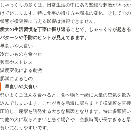
しゃっくりの多くは、日常生活の中にある些細な刺激がきっか
けで起こります。特に食事の摂り方や環境の変化、そして心の
状態が横隔膜に与える影響は無視できません。
愛犬の生活習慣を丁寧に振り返ることで、しゃっくりが起きる
パターンや予防のヒントが見えてきます。
早食いや大食い
冷たいものを食べた
興奮やストレス
温度変化による刺激
肥満によるもの
早食いや大食い
勢いよくごはんを食べると、食べ物と一緒に大量の空気を飲み
込んでしまいます。これが胃を急激に膨らませて横隔膜を直接
圧迫し、痙攣を誘発する大きな原因となります。特に多頭飼い
で他の犬に取られまいと急ぐ場合や、空腹時間が長すぎると早
食いになりやすいです。