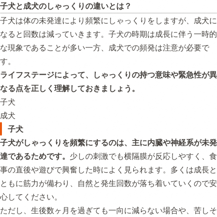
子犬と成犬のしゃっくりの違いとは？
子犬は体の未発達により頻繁にしゃっくりをしますが、成犬に
なると回数は減っていきます。子犬の時期は成長に伴う一時的
な現象であることが多い一方、成犬での頻発は注意が必要で
す。
ライフステージによって、しゃっくりの持つ意味や緊急性が異
なる点を正しく理解しておきましょう。
子犬
成犬
子犬
子犬がしゃっくりを頻繁にするのは、主に内臓や神経系が未発
達であるためです。
少しの刺激でも横隔膜が反応しやすく、食
事の直後や遊びで興奮した時によく見られます。多くは成長と
ともに筋力が備わり、自然と発生回数が落ち着いていくので安
心してください。
ただし、生後数ヶ月を過ぎても一向に減らない場合や、苦しそ