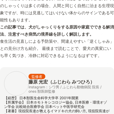
のしゃっくりは多くの場合、人間と同じく自然に治まる生理現
象ですが、時には見逃してはいけない体からのサインである可
能性もあります。
この記事では、犬がしゃっくりをする原因や家庭でできる解消
法、注意すべき病気の境界線を詳しく解説します。
食生活の見直しによる予防策や、間違えやすい「逆くしゃみ」
との見分け方も紹介。 最後まで読むことで、愛犬の異変にい
ち早く気づき、冷静に対応できるようになるはずです。
監修者
藤原 光宏（ふじわら みつひろ）
instagram：シワ男 / ふじわら動物病院 院長 /
ones 獣医師監修
【経歴】 日本獣医生命科学大学卒 2001年開業
【所属学会】 日本ホモトキシコロジー協会, 日本医療・環境オゾ
ン学会 比較統合医療学会 日本ペット中医学研究会
【著書】現役院長達が教えるイマドキの犬の飼い方, 現役院長達が