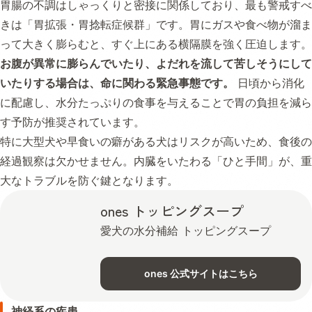
胃腸の不調はしゃっくりと密接に関係しており、最も警戒すべ
きは「胃拡張・胃捻転症候群」です。胃にガスや食べ物が溜ま
って大きく膨らむと、すぐ上にある横隔膜を強く圧迫します。
お腹が異常に膨らんでいたり、よだれを流して苦しそうにして
いたりする場合は、命に関わる緊急事態です。
日頃から消化
に配慮し、水分たっぷりの食事を与えることで胃の負担を減ら
す予防が推奨されています。
特に大型犬や早食いの癖がある犬はリスクが高いため、食後の
経過観察は欠かせません。内臓をいたわる「ひと手間」が、重
大なトラブルを防ぐ鍵となります。
ones トッピングスープ
愛犬の水分補給 トッピングスープ
ones 公式サイトはこちら
神経系の疾患