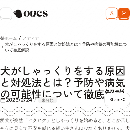
Ones
メニュー
ログイン
カ
ホーム
メディア
犬がしゃっくりをする原因と対処法とは？予防や病気の可能性につ
いて徹底解説
犬がしゃっくりをする原因
と対処法とは？予防や病気
の可能性について徹底解説
2026/2/24
Share
未分類
愛犬が突然「ヒクヒク」としゃっくりを始めると、どこか苦し
そうに見えて不安を感じる飼い主さんは少なくありません。犬