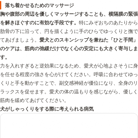
落ち着かせるためのマッサージ
胸や腹部の周辺を優しくマッサージすることも、横隔膜の緊張
を解きほぐすのに有効な手段です。
特にみぞおちのあたりから
肋骨の下に沿って、円を描くように手のひらでゆっくりと撫で
てあげましょう。
愛犬とのスキンシップを兼ねた「ひと手間」
のケアは、筋肉の弛緩だけでなく心の安定にも大きく寄与しま
す。
力を入れすぎると逆効果になるため、愛犬が心地よさそうに身
を任せる程度の強さを心がけてください。呼吸に合わせてゆっ
くりと手を動かすことで、副交感神経が優位になり、全身のリ
ラックスを促せます。愛犬の体の温もりを感じながら、優しく
筋肉を緩めてあげてください。
犬がしゃっくりをする際に考えられる病気