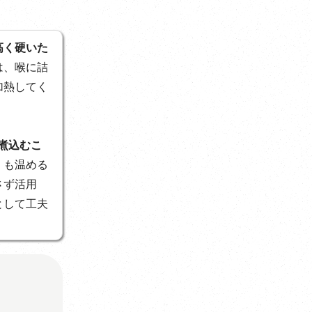
高く硬いた
は、喉に詰
加熱してく
煮込むこ
」も温める
さず活用
として工夫