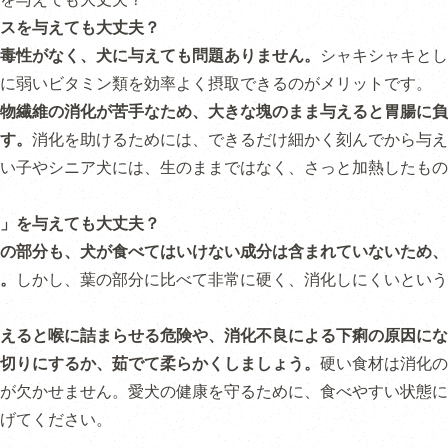
スを与えても大丈夫？
毒性がなく、犬に与えても問題ありません。
シャキシャキとし
に弱いビタミン類を効率よく摂取できるのがメリットです。
物繊維の消化が苦手なため、大きな塊のまま与えると胃腸に負
す。
消化を助けるためには、できるだけ細かく刻んでから与え
い子やシニア犬には、生のままではなく、さっと加熱したもの
」を与えても大丈夫？
の部分も、犬が食べてはいけない成分は含まれていないため、
。
しかし、葉の部分に比べて非常に硬く、消化しにくいという
えると喉に詰まらせる危険や、消化不良による下痢の原因にな
切りにするか、茹でて柔らかくしましょう。
硬い食材は消化の
が欠かせません。愛犬の健康を守るために、食べやすい状態に
げてください。