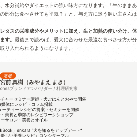
、水分補給やダイエットの強い味方になります。「生のままあ
の部分は食べさせても平気？」と、与え方に迷う飼い主さんは
レタスの栄養成分やメリットに加え、生と加熱の使い分け、体
ます。
最後まで読めば、愛犬に合わせた最適な食べさせ方が分
取り入れられるようになります。
著者
宮前 真樹（みやまえ まき）
onesブランドアンバサダー / 料理研究家
ルチャーセミナー講師・犬ごはんとおやつ開催
B媒体にレシピ・コラム掲載
ューティーレシピの提案・セミナーを開催
会・美養と季節のレシピワークショップ
ャーサロン・美養とオイル
kBook」enkara “犬を知るをアップデート”
に優しい美養レシピ」コンシダーマル