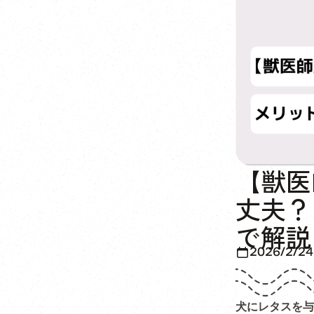
【獣医
丈夫？
で解説
2026/2/24
犬にレタスを与