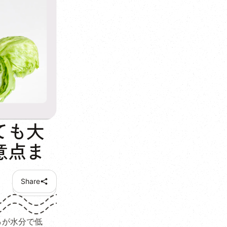
ても大
意点ま
Share
％が水分で低