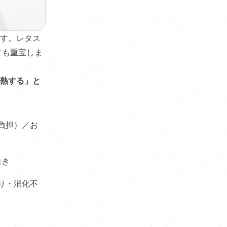
す。レタス
ても重宝しま
熱する」と
負担）／お
向き
り・消化不