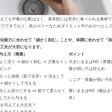
えても中毒の心配はなく、基本的には安全に食べられる食材で
分でできており、低カロリーなためダイエット中のおやつとし
化能力に合わせて「細かく刻む」ことや、体調に合わせて「加
工夫が大切になります。
与え方（簡素）
ポイント
よく洗う → 細かく刻む → 少量をトッ
大きいままはNG（胃腸
ピング
腹が弱い子は控えめ
さっと加熱（茹でる等）→ 冷まして
シニア・胃腸が弱い子
→ 細かくして与える
みじん切りにする or 茹でて柔らかく
硬いままはNG（喉詰ま
してから与える
良）
を与えても大丈夫？
を与えても大丈夫？