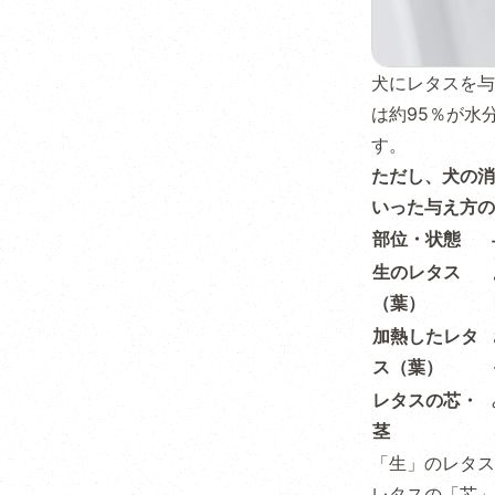
犬にレタスを与
は約95％が水
す。
ただし、犬の消
いった与え方の
部位・状態
生のレタス
（葉）
加熱したレタ
ス（葉）
レタスの芯・
茎
「生」のレタス
レタスの「芯」