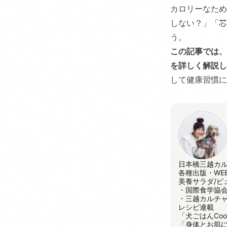
カロリーなため
しない？」「芯
う。
この記事では、
を詳しく解説し
して健康習慣に
日本橋三越カ
各種出版・WE
美養サラダ/ビ
・国際食学協
・三越カルチ
レシピ連載
「犬ごはんCoo
「身体とお肌