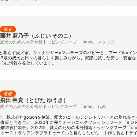
著者
藤井 麻乃子（ふじい そのこ）
愛犬のための水分補給トッピングスープ 「ones」 スタッフ
と暮らす愛犬家。シュナウザー×マルチーズのパピーと、プードル×イ
の3歳の成犬と日々の暮らしを楽しみながら、実際に試した安心・安全な
中心に情報を発信しています。
著者
飛田 邑貴
（とびた ゆうき）
愛犬のための水分補給トッピングスープ 「ones」 代表
8年、株式会社gojuonを創業。愛犬のゴールデンレトリバーとの別れをき
食事と向き合い、2020年に完全オーガニックフレッシュフード「BIO P
代表取締役に就任。2022年、愛犬のための水分補給トッピングスープ「on
、オーストラリアンラブラドゥードルと暮らしながら、手作り食とドラ