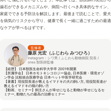
歯石ができるメカニズムや、病院へ行くべき具体的なサイン、
家庭でできる予防法を解説します。最後まで読むことで、愛犬
を病気のリスクから守り、健康で長く一緒に過ごすための最適
なケアが学べるはずです。
監修者
藤原 光宏（ふじわら みつひろ）
instagram：シワ男 / ふじわら動物病院 院長 /
ones 獣医師監修
【経歴】 日本獣医生命科学大学卒 2001年開業
【所属学会】 日本ホモトキシコロジー協会, 日本医療・環境オゾ
ン学会 比較統合医療学会 日本ペット中医学研究会
【著書】現役院長達が教えるイマドキの犬の飼い方, 現役院長達が
教えるイマドキの猫の飼い方
【動画、セミナー】飼主さんが幸せになると動物が幸せになるセ
ミナー, 動物たちの最高の治療セミナー