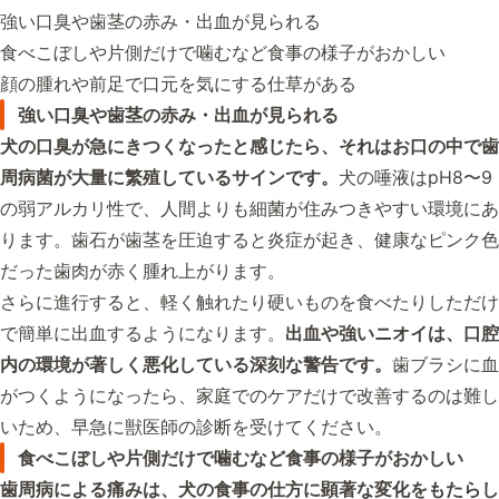
強い口臭や歯茎の赤み・出血が見られる
食べこぼしや片側だけで噛むなど食事の様子がおかしい
顔の腫れや前足で口元を気にする仕草がある
強い口臭や歯茎の赤み・出血が見られる
犬の口臭が急にきつくなったと感じたら、それはお口の中で歯
周病菌が大量に繁殖しているサインです。
犬の唾液はpH8〜9
の弱アルカリ性で、人間よりも細菌が住みつきやすい環境にあ
ります。歯石が歯茎を圧迫すると炎症が起き、健康なピンク色
だった歯肉が赤く腫れ上がります。
さらに進行すると、軽く触れたり硬いものを食べたりしただけ
で簡単に出血するようになります。
出血や強いニオイは、口腔
内の環境が著しく悪化している深刻な警告です。
歯ブラシに血
がつくようになったら、家庭でのケアだけで改善するのは難し
いため、早急に獣医師の診断を受けてください。
食べこぼしや片側だけで噛むなど食事の様子がおかしい
歯周病による痛みは、犬の食事の仕方に顕著な変化をもたらし