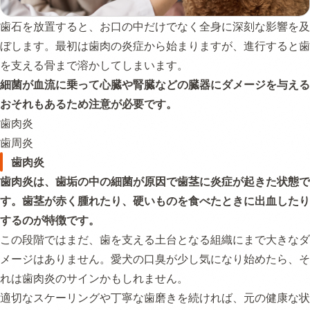
歯石を放置すると、お口の中だけでなく全身に深刻な影響を及
ぼします。最初は歯肉の炎症から始まりますが、進行すると歯
を支える骨まで溶かしてしまいます。
細菌が血流に乗って心臓や腎臓などの臓器にダメージを与える
おそれもあるため注意が必要です。
歯肉炎
歯周炎
歯肉炎
歯肉炎は、歯垢の中の細菌が原因で歯茎に炎症が起きた状態で
す。歯茎が赤く腫れたり、硬いものを食べたときに出血したり
するのが特徴です。
この段階ではまだ、歯を支える土台となる組織にまで大きなダ
メージはありません。愛犬の口臭が少し気になり始めたら、そ
れは歯肉炎のサインかもしれません。
適切なスケーリングや丁寧な歯磨きを続ければ、元の健康な状