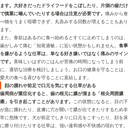
ます。大好きだったドライフードをこぼしたり、片側の歯だけ
で慎重に噛んでいたりする場合は注意が必要です。
痛みから食
べ物をうまく咀嚼できず、丸呑みする回数が増えることもあり
ます。
また、食欲はあるのに食べ始めるとすぐに止めてしまうのは、
歯がしみて痛む「知覚過敏」に近い状態かもしれません。
食事
を嫌がるような仕草は、単なる好き嫌いではなく痛みのサイン
です。
美味しいはずのごはんが苦痛の時間になってしまう前
に、適切な治療を検討しましょう。お口の健康を守ることは、
愛犬の食べる喜びを守ることに直結します。
顔の腫れや前足で口元を気にする仕草がある
歯周病が重症化すると、歯の根元に膿が溜まる「根尖周囲膿
瘍」を引き起こすことがあります。
この状態になると、目の下
が急に腫れたり、皮膚に穴が開いて膿が出てきたりするため非
常に危険です。犬が前足でしきりに口元をこすったり、顔を床
に擦り付けたりする仕草は、強い違和感や不快感の現れです。