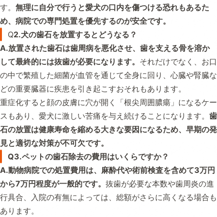
す。
無理に自分で行うと愛犬の口内を傷つける恐れもあるた
め、病院での専門処置を優先するのが安全です。
Q
2.犬の歯石を放置するとどうなる？
A.放置された歯石は歯周病を悪化させ、歯を支える骨を溶か
して最終的には抜歯が必要になります。
それだけでなく、お口
の中で繁殖した細菌が血管を通じて全身に回り、心臓や腎臓な
どの重要臓器に疾患を引き起こすおそれもあります。
重症化すると顔の皮膚に穴が開く「根尖周囲膿瘍」になるケー
スもあり、愛犬に激しい苦痛を与え続けることになります。
歯
石の放置は健康寿命を縮める大きな要因になるため、早期の発
見と適切な対策が不可欠です。
Q3.ペットの歯石除去の費用はいくらですか？
A.動物病院での処置費用は、麻酔代や術前検査を含めて3万円
から7万円程度が一般的です。
抜歯が必要な本数や歯周炎の進
行具合、入院の有無によっては、総額がさらに高くなる場合も
あります。