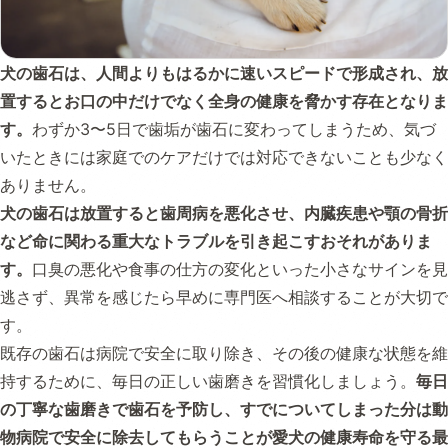
犬の歯石は、人間よりもはるかに速いスピードで形成され、放
置するとお口の中だけでなく全身の健康を脅かす存在となりま
す。
わずか3〜5日で歯垢が歯石に変わってしまうため、気づ
いたときには家庭でのケアだけでは対応できないことも少なく
ありません。
犬の歯石は放置すると歯周病を悪化させ、内臓疾患や顎の骨折
など命に関わる重大なトラブルを引き起こすおそれがありま
す。
口臭の悪化や食事の仕方の変化といった小さなサインを見
逃さず、異常を感じたら早めに専門医へ相談することが大切で
す。
既存の歯石は病院で安全に取り除き、その後の健康な状態を維
持するために、毎日の正しい歯磨きを習慣化しましょう。
毎日
の丁寧な歯磨きで歯石を予防し、すでについてしまった分は動
物病院で安全に除去してもらうことが愛犬の健康寿命を守る最