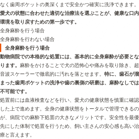
なく歯周ポケットの奥深くまで安全かつ確実に洗浄できます。
愛犬の状態に合わせた適切な治療法を選ぶことが、健康な口内
環境を取り戻すための第一歩です。
全身麻酔を行う場合
全身麻酔を行わない場合
全身麻酔を行う場合
動物病院での本格的な処置には、基本的に全身麻酔が必要とな
ります。
麻酔をかけることで犬の恐怖心や痛みを取り除き、超
音波スケーラーで徹底的に汚れを落とせます。
特に、歯石が溜
まった歯周ポケットの洗浄や歯の裏側の研磨は、麻酔なしでは
不可能です。
処置前には血液検査などを行い、愛犬の健康状態を慎重に確認
した上で進めます。全身の健康状態をトータルで管理できるの
が、病院での麻酔下処置の大きなメリットです。安全性を最優
先にした体制で処置を行うため、飼い主さんの安心感も高い治
療と言えます。