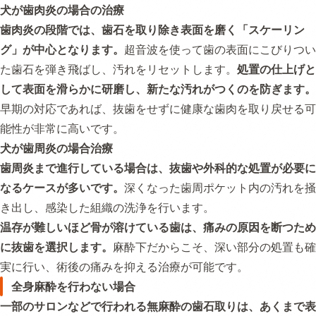
犬が歯肉炎の場合の治療
歯肉炎の段階では、歯石を取り除き表面を磨く「スケーリン
グ」が中心となります。
超音波を使って歯の表面にこびりつい
た歯石を弾き飛ばし、汚れをリセットします。
処置の仕上げと
して表面を滑らかに研磨し、新たな汚れがつくのを防ぎます。
早期の対応であれば、抜歯をせずに健康な歯肉を取り戻せる可
能性が非常に高いです。
犬が歯周炎の場合治療
歯周炎まで進行している場合は、抜歯や外科的な処置が必要に
なるケースが多いです。
深くなった歯周ポケット内の汚れを掻
き出し、感染した組織の洗浄を行います。
温存が難しいほど
骨が溶けている歯は、痛みの原因を断つため
に抜歯を選択します。
麻酔下だからこそ、深い部分の処置も確
実に行い、術後の痛みを抑える治療が可能です。
全身麻酔を行わない場合
一部のサロンなどで行われる無麻酔の歯石取りは、あくまで表