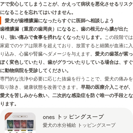
アで安心してしまうことが、かえって病状を悪化させるリスク
になることを忘れてはいけません。
愛犬が歯槽膿漏になったらすぐに医師へ相談しよう
歯槽膿漏（重度の歯周炎）になると、歯の根元から膿が出た
り、強い痛みで食事を摂れなくなったりします。
この段階では
家庭でのケアは限界を超えており、放置すると細菌が血液に入
り込み、心臓や腎臓へダメージを与えます。
愛犬の歯茎が紫っ
ぽく変色していたり、歯がグラついたりしている場合は、すぐ
に動物病院を受診してください。
専門的な洗浄や必要に応じた抜歯を行うことで、愛犬の痛みを
取り除き、健康状態を改善できます。
早期の医療介入こそが、
愛犬を苦しみから救い、二次的な感染症を防ぐ唯一の手段とな
ります。
ones トッピングスープ
愛犬の水分補給 トッピングスープ