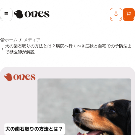
Ones
メニュー
ログイン
カ
ホーム
メディア
犬の歯石取りの方法とは？病院へ行くべき症状と自宅での予防法ま
で獣医師が解説