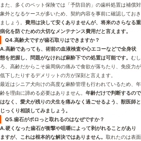
また、多くのペット保険では「予防目的」の歯科処置は補償対
象外となるケースが多いため、契約内容を事前に確認しておき
ましょう。
費用は決して安くありませんが、将来のさらなる重
病化を防ぐための大切なメンテナンス費用だと言えます。
Q4.高齢犬ですが歯石取りはできますか？
A.高齢であっても、術前の血液検査や心エコーなどで全身状
態を把握し、問題がなければ麻酔下での処置は可能です。
むし
ろ、高齢だからこそ歯周病の痛みで食欲が落ちたり、免疫力が
低下したりするデメリットの方が深刻と言えます。
最近はシニア犬向けの高度な麻酔管理も行われているため、年
齢を理由に諦める必要はありません。
年齢だけで判断するので
はなく、愛犬が残りの犬生を痛みなく過ごせるよう、獣医師と
じっくり相談してみましょう。
Q5.歯石がポロっと取れるのはなぜですか？
A.硬くなった歯石が衝撃や咀嚼によって剥がれることがあり
ますが、これは根本的な解決ではありません。
取れたのは表面