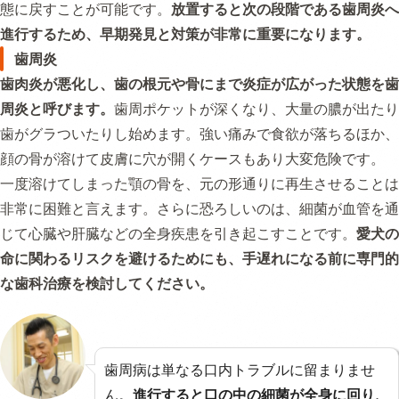
態に戻すことが可能です。
放置すると次の段階である歯周炎へ
進行するため、早期発見と対策が非常に重要になります。
歯周炎
歯肉炎が悪化し、歯の根元や骨にまで炎症が広がった状態を歯
周炎と呼びます。
歯周ポケットが深くなり、大量の膿が出たり
歯がグラついたりし始めます。強い痛みで食欲が落ちるほか、
顔の骨が溶けて皮膚に穴が開くケースもあり大変危険です。
一度溶けてしまった顎の骨を、元の形通りに再生させることは
非常に困難と言えます。さらに恐ろしいのは、細菌が血管を通
じて心臓や肝臓などの全身疾患を引き起こすことです。
愛犬の
命に関わるリスクを避けるためにも、手遅れになる前に専門的
な歯科治療を検討してください。
歯周病は単なる口内トラブルに留まりませ
ん。
進行すると口の中の細菌が全身に回り、