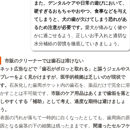
また、デンタルケアや日常の遊びにおいて、
硬すぎるおもちゃやおやつ、食事などを与え
てしまうと、犬の歯が欠けてしまう恐れがあ
るため注意が必要です。
愛犬が痛みなく健や
かに過ごせるよう、正しいお手入れと適切な
水分補給の習慣を徹底していきましょう。
市販のクリーナーでは歯石は溶けない
ネット広告などで「歯石がポロッと取れる」と謳うジェルやス
プレーをよく見かけますが、医学的根拠は乏しいのが現状で
す。
石灰化した歯周ポケット内の歯石を、薬品だけで完全に溶
かすことは不可能です。
市販のケア用品はあくまで歯垢を落と
しやすくする「補助」として考え、過度な期待は避けましょ
う。
表面の汚れが落ちて一時的に白くなったとしても、歯周病の原
因となる歯茎の下の細菌は残ったままです。
間違ったセルフケ