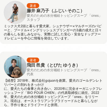
著者
藤井 麻乃子（ふじい そのこ）
愛犬のための水分補給トッピングスープ 「ones」
スタッフ
ミックス犬2頭と暮らす愛犬家。シュナウザー×マルチーズのパピ
ーと、プードル×イングリッシュスプリンガーの3歳の成犬と日々
の暮らしを楽しみながら、実際に試した安心・安全なドッグフー
ドレビューを中心に情報を発信しています。
著者
飛田 邑貴
（とびた ゆうき）
愛犬のための水分補給トッピングスープ 「ones」
代表
【経歴】2018年、株式会社gojuonを創業。愛犬のゴールデンレト
リバーとの別れをきっかけ
に、愛犬たちの食事と向き合い、2020年に完全オーガニックフレ
ッシュフード「BIO POUR CHIEN」の代表取締役に就任。2022
年、愛犬のための水分補給トッピングスープ「ones」をリリー
ス。現在は、オーストラリアンラブラドゥードルと暮らしなが
ら、手作り食とドライフードと併用。