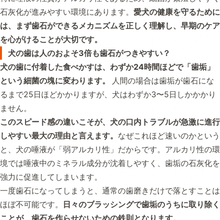
石灰化が進みやすい環境にあります。
愛犬の健康を守るために
は、まず歯石ができるメカニズムを正しく理解し、早期のケア
を心がけることが大切です。
犬の歯は人のおよそ3倍も歯石がつきやすい？
犬の歯に付着した食べかすは、わずか24時間ほどで「歯垢」
という細菌の塊に変わります。
人間の場合は歯垢が歯石にな
るまで25日ほどかかりますが、犬はわずか3〜5日しかかかり
ません。
このスピード感の違いこそが、犬の口内トラブルが急激に進行
しやすい最大の理由と言えます。
なぜこれほど速いのかという
と、犬の唾液が「弱アルカリ性」だからです。アルカリ性の環
境では唾液中のミネラル成分が沈着しやすく、歯垢の石灰化を
強力に促進してしまいます。
一度歯石になってしまうと、通常の歯磨きだけで落とすことは
ほぼ不可能です。
日々のブラッシングで歯垢のうちに取り除く
ことが、歯石を作らせないための鉄則となります。