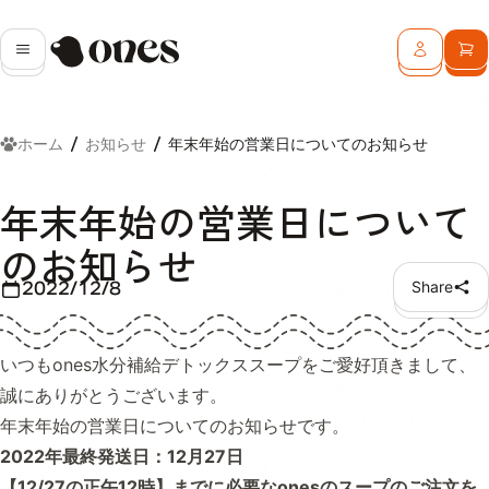
Ones
メニュー
ログイン
カ
ホーム
お知らせ
年末年始の営業日についてのお知らせ
年末年始の営業日について
のお知らせ
2022/12/8
Share
いつもones水分補給デトックススープをご愛好頂きまして、
誠にありがとうございます。
年末年始の営業日についてのお知らせです。
2022年最終発送日：12月27日
【12/27の正午12時】までに必要なonesのスープのご注文を