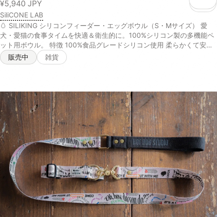
こ
¥5,940
JPY
SiliCONE LAB
🥚 SILIKING シリコンフィーダー・エッグボウル（S・Mサイズ） 愛
犬・愛猫の食事タイムを快適＆衛生的に。100%シリコン製の多機能ペ
ット用ボウル。 特徴 100%食品グレードシリコン使用 柔らかくて安全
なシリコン素材。BPAフリーで、噛んでも安心。ペットの健康を第一に
販売中
雑貨
考えた設計です。 多用途デザイン 食器、水飲み、舌苔除去、さらには
知育トレイとしても使える万能ボウル。 滑りにくい吸着構造 裏面がし
っかり吸着し、床の上でもズレにくいので安心。 豊富なカラーバリエ
ーション シンプルでかわいいカラー展開。お部屋の雰囲気に合わせて
選べます。 お手入れラクラク 電子レンジ・食洗機対応で、いつでも清
潔に保てます。 サイズ展開 Sサイズ：直径12cm × 高さ3.5cm（小型
犬・猫におすすめ） Mサイズ：直径20.5cm × 高さ4.5cm（小〜中型犬
におすすめ 商品情報 素材：100%食品グレードシリコン（BPAフリー）
対象：犬・猫兼用 カラー：複数カラー展開（在庫により異なります）