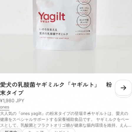
を調整してください 成分値 熱量：186kcal/40g リン：188mg/40g た
ん白質：36.8%以上 脂質：19.5%以上 粗繊維：0.1%以下 灰分：4.9%
水分：3.0%
愛犬の乳酸菌ヤギミルク「ヤギルト」 粉
こ
末タイプ
¥1,980
JPY
ones
大人気の『ones yagilt』の粉末タイプの登場🥛🥣ヤギルトは、愛犬の
健康をスペシャルサポートする栄養補助食品です。 ヤギミルクをベー
スとして、乳酸菌とフラクトオリゴ糖が健康な腸内環境を維持。えんど
う豆たんぱくとコラーゲンが日々の活力を、コエンザイムQ10が元気な