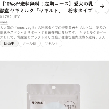
【10%off送料無料！定期コース】愛犬の乳
こ
酸菌ヤギミルク「ヤギルト」 粉末タイプ
¥1,782
JPY
ones
大人気の『ones yagilt』の粉末タイプの登場🥛🥣ヤギルトは、愛犬の
健康をスペシャルサポートする栄養補助食品です。 ヤギミルクをベー
スとして、乳酸菌とフラクトオリゴ糖が健康な腸内環境を維持。えんど
う豆たんぱくとコラーゲンが日々の活力を、コエンザイムQ10が元気な
販売中
クール便
ヤギルト
毎日を応援します✨ 普通のヤギミルクとは違い、厳選されたサポート
成分を配合することで、腸内細菌叢の最適化と身体の健康維持に貢献し
ます🐶 腸から全身に健やかなエネルギーを供給することができるの
で、愛犬が美味しく健康的な身体づくりをすることが可能。 パピーか
らシニアまで使用でき、体調に不安がある愛犬にも安心して与えること
ができる商品です。 内容量 40g 原材料 ヤギ乳 、エンドウ豆タンパ
ク、イヌリン（食物繊維）乳酸菌（殺菌）、フラクトオリゴ糖、コラー
ゲンペプチドコエンザイムQ10（一部に乳成分・ゼラチンを含む） 消
費期限 未開封の状態で製造から2年 保存方法 パウチの口をしっかりと
決めて、日光・高温多湿の場所を避けて保存し、開封後は賞味期限にし
っかりと早めにお使いください 与え方 小さじ一杯あたり100mlのお水
やぬるま湯で溶かして与えてください。フードにトッピングするとより
栄養素の吸収を補助してくれます。※愛犬の体重や食いつきによって量