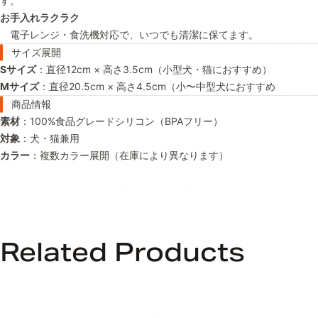
す。
お
手入れ
ラ
クラ
ク
電子
レンジ・
食
洗
機
対応
で、
いつ
でも
清潔
に
保
て
ます。
サイズ
展開
S
サイズ
：
直径
12cm ×
高
さ3.5
cm（
小型
犬・
猫
に
おすすめ）
M
サイズ
：
直径
20.5cm ×
高
さ
4.5cm（
小〜
中型
犬
に
おすすめ
商品
情報
素材
：
100%
食品
グレード
シリコン（
BPA
フリー）
対象
：
犬・
猫
兼用
カラー
：
複数
カラー
展開（
在庫
により
異
なり
ます）
Related Products