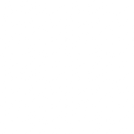
ちゃパウダー、小豆パウダー、ホエイパウダー、本葛粉、クランベリー
濃縮果汁、マルトデキストリン(一部に乳成分を含む)】 Green 天然の
旨味たっぷり！北海道産昆布とチーズの香りが食欲をそそるスープ。パ
パイヤ酵素や乳酸菌、食物繊維が愛犬の口内環境をケアし、お腹の調子
を整えます。 【チーズパウダー、ゴボウ末、脱脂米ぬか、昆布末、パ
パイヤ末、マイタケ子実体パウダー(一部に乳成分を含む)】 Blue 毎日
の散歩をサポートするカルシウムなどの栄養素が豊富な鰹節を使ったス
ープ。コラーゲンペプチドとアセチルグルコサミンを配合し、日々の健
康維持や、愛犬の元気をサポートします。 【かつお節パウダー、乾燥
マッシュポテトパウダー、フィッシュコラーゲンペプチド、N-アセチ
ルグルコサミン、ホワイトキクラゲ抽出物】 紫 黄色 緑 青 水分 4.0%
4.9% 5.6% 4.5% 粗い白質 13.7% 11.9% 18.8% 63.5% 粗脂肪 9.7%
1.6% 14.4% 2.5% 粗繊維 1.9% 2.4% 3.8% 0.6% 粗灰分 9.0% 5.0%
12.4% 2.9% リン 600mg/40g 352mg/40g 520mg/40g 116mg/40g
熱量 158kcal/40g 148kcal/40g 160kcal/40g 153kcal/40g 内容量
40g×1パック 賞味期限 / 保存方法 未開封の状態で製造から2年。 パウ
チの口をしっかりと決めて、日光・高温多湿の場所を避けて保存し、開
封後は賞味期限にしっかりと早めにお使いください。 給与 愛犬の体重
に合わせた必要な水分量や、普段飲んでいるお水の量によって、スープ
を考える量は違います。 愛犬の身体の状態をよく見ながら、不足して
いる水分を補うように考慮して量を調整してください。 体重 推奨摂取
水分量/1日 推奨給与量/月 超小型犬小型犬 〜440ml 1セット 中型犬