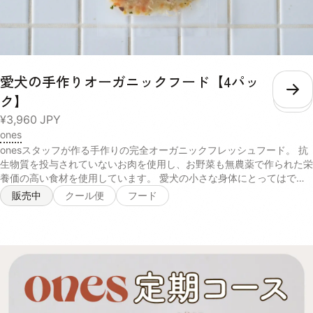
9.0% 5.0% 12.4% 2.9% リン 600mg/40g 352mg/40g 520mg/40g
116mg/40g 熱量 158kcal/40g 148kcal/40g 160kcal/40g
153kcal/40g 内容量 40g×1パック 賞味期限 / 保存方法 未開封の状態
で製造から2年。 パウチの口をしっかりと決めて、日光・高温多湿の場
所を避けて保存し、開封後は賞味期限にしっかりと早めにお使いくださ
い。 給与 愛犬の体重に合わせた必要な水分量や、普段飲んでいるお水
愛犬の手作りオーガニックフード【4パッ
の量によって、スープを考える量は違います。 愛犬の身体の状態をよ
こ
ク】
く見ながら、不足している水分を補うように考慮して量を調整してくだ
さい。 体重 推奨摂取水分量/1日 推奨給与量/月 超小型犬小型犬 〜
¥3,960
JPY
440ml 1セット 中型犬 440ml〜1010ml 2セット 大型犬超大型犬
ones
1010ml〜 3セット
onesスタッフが作る手作りの完全オーガニックフレッシュフード。 抗
生物質を投与されていないお肉を使用し、お野菜も無農薬で作られた栄
養価の高い食材を使用しています。 愛犬の小さな身体にとってはでき
るだけ排除したい、化学的な農薬への配慮、抗生物質などが一切使われ
販売中
クール便
フード
ていないので安心して与えることができます。 有機発酵玄米は、毎日
食べ続けることで腸内環境を改善し免疫力ＵＰにつながるのでとくにお
すすめです。 オーガニックの食材は食材自体の天然の香りがたっぷり
で愛犬の食欲をUPさせるので偏食、少食のわんちゃんはトッピングな
どでぜひ、与えてみてください！ 商品名 オーガニックフード 内容量
100g 原材料 【チキン×玄米】とり胸肉（無投薬飼育）, 玄米（有機栽
培米）, 舞茸（有機農産物）, 大根（有機農産物）, 人参（有機農産物）,
小松菜（有機農産物）, 椎茸どんこ（天日乾燥のもの）, 小豆（栽培期