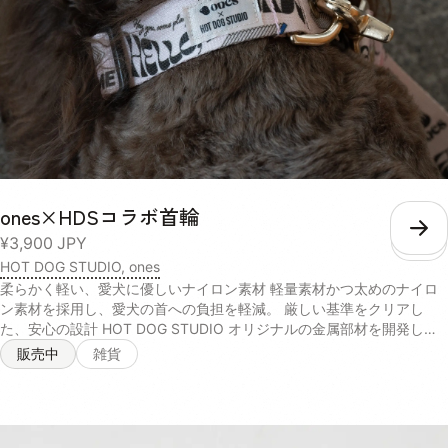
ones×HDSコラボ首輪
こ
¥3,900
JPY
HOT DOG STUDIO, ones
柔らかく軽い、愛犬に優しいナイロン素材 軽量素材かつ太めのナイロ
ン素材を採用し、愛犬の首への負担を軽減。 厳しい基準をクリアし
た、安心の設計 HOT DOG STUDIO オリジナルの金属部材を開発し、
強度を向上。JIS規格基準の引っ張り強度テストをクリアしています。
販売中
雑貨
オーナーにも優しい、ソフトな持ち手 持ち手部分には、手触りの良い
柔らかな綿素材を採用。引っ張る力の強い愛犬でも、手首が痛くない優
しい設計です。 小型犬~大型犬まで、幅広く着用可能 体重約40kgの大
型犬までお散歩で使用可能な強度設計で、幅広い愛犬に着用させること