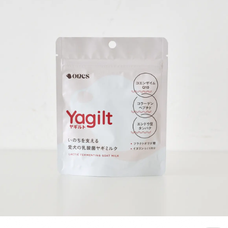
ができます。 <サイズ> 首輪（S）：太さ2.5cm、長さ21cm〜30cm 首
輪（M）：太さ2.5cm、長さ 28.5cm〜44cm <素材> 持ち手部分 : ア
クリル + シリコーン 本体部分 : ナイロン