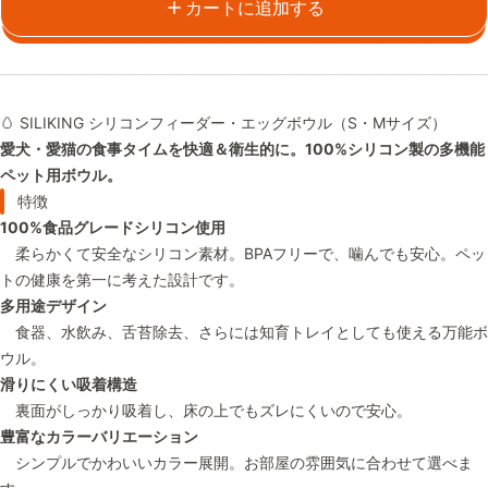
カートに追加する
🥚
SILIKING
シリコン
フ
ィ
ー
ダ
ー・
エッグ
ボウル（
S・
M
サイズ）
愛犬・
愛
猫
の
食事
タイム
を
快適＆
衛生
的
に。
100%
シリコン
製
の
多
機能
ペット
用
ボウル。
特徴
100%
食品
グレード
シリコン
使用
柔らか
く
て
安全
な
シリコン
素材。
BPA
フリー
で、
噛
んで
も
安心。
ペッ
ト
の
健康
を
第一
に
考え
た
設計
です。
多
用途
デザイン
食器、
水飲み、
舌苔
除去、
さらには
知育
トレイ
として
も
使える
万能
ボ
ウル。
滑り
にくい
吸着
構造
裏面
が
しっかり
吸着
し、
床
の
上
でも
ズレ
にくい
ので
安心。
豊富
な
カラー
バリエーション
シンプル
で
かわいい
カラー
展開。
お部屋
の
雰囲気
に
合わせ
て
選
べ
ま