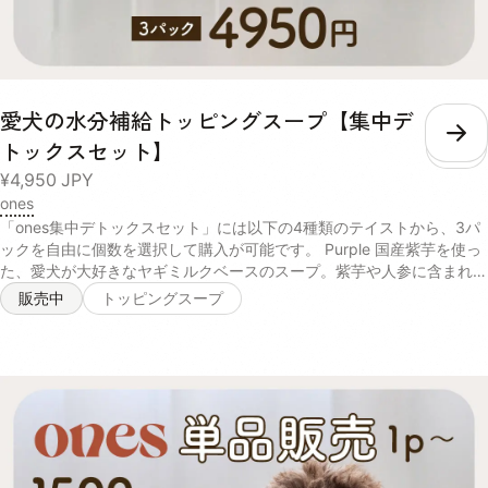
愛犬の水分補給トッピングスープ【集中デ
こ
トックスセット】
¥4,950
JPY
ones
「ones集中デトックスセット」には以下の4種類のテイストから、3パ
ックを自由に個数を選択して購入が可能です。 Purple 国産紫芋を使っ
た、愛犬が大好きなヤギミルクベースのスープ。紫芋や人参に含まれる
アントシアニンやβカロテンが、肝臓や目の健康を維持します。 【ヤギ
販売中
トッピングスープ
乳、にんじんパウダー、脱脂米ぬか、ムラサキ芋パウダー、ポークパウ
ダー、イヌリン(一部に乳成分を含む)】 Yellow さつまいもやかぼちゃ
の自然な甘みを活かしたカロテンたっぷりのスープ。葛のサポニンやク
ランベリーのキナ酸などの成分が、愛犬の腎臓や尿路の健康を保ちま
す。 【サツマイモ末、脱脂米ぬか、かぼちゃパウダー、小豆パウダ
ー、ホエイパウダー、本葛粉、クランベリー濃縮果汁、マルトデキスト
リン(一部に乳成分を含む)】 Green 天然の旨みたっぷり！北海道産昆
布とチーズの香りが食欲をそそるスープ。パパイヤ酵素や乳酸菌、食物