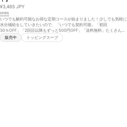
をある程度ご準備ください。6日目～少しずつonesのオーガニックフー
¥3,465
JPY
ドの量を増やしていきます。ドッグフードとの割合が2:1～3:1になるま
ones
で増やしてみます。10日～2週間このくらいの期間を目安に全量をones
いつでも解約可能なお得な定期コースが始まりました！少しでも気軽に
のオーガニックフードに切り替えて移行は完了です。1パック（具材
水分補給をしていきたいので、「いつでも契約可能」「初回
50gスープ50g）は2.5キロくらいのわんちゃんの1食分を目安にお作り
30％OFF」「2回目以降もずっと500円OFF」「送料無料」たくさんの
しております。わんちゃんの体質によってごはんの量は個体差が大きく
特典をご用意しております。お試しください！ ＝＝＝＝＝＝＝＝＝＝
販売中
トッピングスープ
ございます。毎日のお散歩の量、おやつの有無、痩せさせたい、太らせ
＝＝＝＝＝＝＝＝＝＝ ※ 2回目以降は¥4,450、定価から¥500オフでお
たいなど、体型を今後どうしていきたいかで与える量は大きく変わって
届けになります。 ※初回割引料金での複数回購入は禁止してお受けして
いくので日々愛犬の身体を観察しながら量はご調整くださいませ。 成
おります。 定期コース追加後、退会された会以降につきましては、再
分値 100gパック内（季節により食材のもつ水分量によって多少前後し
度定期コース追加時に初回割引が適応されない場合がございます。 ※定
ますが具材がおよそ50g、スープがおよそ50gとなります）お肉に関し
期コースの2回目の決済は初回の決済から30日後となります。 ※ マイ
ましては、無投薬飼育の若鶏のむね肉のみを脂質の多い皮を取り除き、
ページより定期コースの種類変更、契約などがございます。また、2回
1パックにつき35グラム使用しております。●チキン【酵素玄米メニュ
目の決済以降からは配送期間の変更も可能です。 ＝＝＝＝＝＝＝＝＝
ー】エネルギー75タンパク質8.67g脂質0.76g炭水化物8.19g糖質
＝＝＝＝＝＝＝＝＝＝＝ 「ones集中デトックスセット」には以下の4
7.27g【有機さつまいもメニュー】エネルギー87タンパク質8.4g脂質
種類のテイストから、3パックを自由に個数を選択して購入が可能で
0.64g炭水化物7.91g糖質6.8g●ポーク【酵素玄米メニュー】エネルギ
す。 Purple 国産紫芋を使った、愛犬が大好きなヤギミルクベースのス
ー83.5タンパク質8.53g脂質2.09g炭水化物8.26g糖質7.34g【有機さ
ープ。紫芋や人参に含まれるアントシアニンやβカロテンが、肝臓や目
つまいもメニュー】エネルギー86.5タンパク質8.26g脂質1.97g炭水化
の健康を維持します。 【ヤギ乳、にんじんパウダー、脱脂米ぬか、ム
物7.98g糖質6.93g
ラサキ芋パウダー、ポークパウダー、イヌリン(一部に乳成分を含む)】
Yellow さつまいもやかぼちゃの自然な甘みを活かしたカロテンたっぷ
りのスープ。葛のサポニンやクランベリーのキナ酸などの成分が、愛犬
の腎臓や尿路の健康を保ちます。 【サツマイモ末、脱脂米ぬか、かぼ