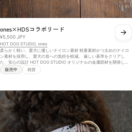
ones×HDSコラボリード
こ
¥5,500
JPY
HOT DOG STUDIO, ones
柔らかく軽い、愛犬に優しいナイロン素材 軽量素材かつ太めのナイロ
ン素材を採用し、愛犬の首への負担を軽減。 厳しい基準をクリアし
た、安心の設計 HOT DOG STUDIO オリジナルの金属部材を開発し、
強度を向上。JIS規格基準の引っ張り強度テストをクリアしています。
販売中
雑貨
オーナーにも優しい、ソフトな持ち手 持ち手部分には、手触りの良い
柔らかな綿素材を採用。引っ張る力の強い愛犬でも、手首が痛くない優
しい設計です。 小型犬~大型犬まで、幅広く着用可能 体重約40kgの大
型犬までお散歩で使用可能な強度設計で、幅広い愛犬に着用させること
ができます。 <サイズ> 長さ：全長122cm 太さ : 2.5cm <素材> 持ち手
部分 : アクリル + シリコーン 本体部分 : ナイロン