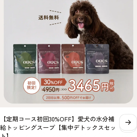
間中農薬・化学肥料不使用）, 本葛粉（無添加）, 天然かつおの中骨パ
ウダー（無添加）, 塩（天然の自然塩）, 水:室戸海洋深層水（硬度0の
超軟水 【チキン×さつまいも】とり胸肉（無投薬飼育）, さつまいも
（有機農産物）, 舞茸（有機農産物）, 大根（有機農産物）, 人参（有機
農産物）, 小松菜（有機農産物）, 椎茸どんこ（天日乾燥のもの）, 本葛
粉（無添加）, 天然かつおの中骨パウダー（無添加）, 水:室戸海洋深層
水（硬度0の超軟水）, 【ポーク×玄米】ぶたもも肉（無薬飼育）, 玄米
（有機栽培米）, 舞茸（有機農産物）, 大根（有機農産物）, 人参（有機
農産物）, 小松菜（有機農産物）, 椎茸どんこ（天日乾燥のもの）, 小豆
（栽培期間中農薬・化学肥料不使用）, 本葛粉（無添加）, 天然かつお
の中骨パウダー（無添加）, 塩（天然の自然塩）, 水:室戸海洋深層水
（硬度0の超軟水） 【ポーク×さつまいも】ぶたもも肉（無薬飼育）,
さつまいも（有機農産物）, 舞茸（有機農産物）, 大根（有機農産物）,
人参（有機農産物）, 小松菜（有機農産物）, 椎茸どんこ（天日乾燥の
もの）, 本葛粉（無添加）, 天然かつおの中骨パウダー（無添加）, 水:室
戸海洋深層水（硬度0の超軟水）, 消費期限 約3週間※当社の商品は無投
薬肉を使用し、保存料も無添加のため、消費期限が短いことをご理解い
ただき、解凍後は密封容器に移し冷蔵庫に保存し、その日のうちに食べ
きってください。 保存方法 マイナス18度以下で保存 与え方 急に全量
【定期コース初回30%OFF】愛犬の水分補
を与えるとお腹がびっくりしてしまうので徐々に慣れさせてからお使い
いただくのをおすすめしてます！● 与え方初日～5日目まずはいつもの
こ
給トッピングスープ【集中デトックスセッ
ドッグフードに少量を混ぜてみます。食欲やうんちの様子を見ながら、
ト】
半々を目指して加減していきます。※ご注文前に今までのドッグフード