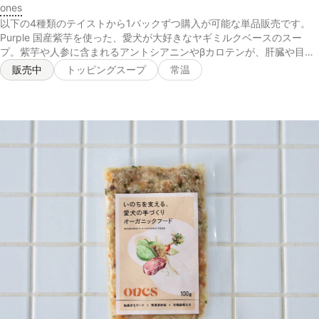
ones
以下の4種類のテイストから1パックずつ購入が可能な単品販売です。
Purple 国産紫芋を使った、愛犬が大好きなヤギミルクベースのスー
プ。紫芋や人参に含まれるアントシアニンやβカロテンが、肝臓や目の
健康を維持します。 【ヤギ乳、にんじんパウダー、脱脂米ぬか、ムラ
販売中
トッピングスープ
常温
サキ芋パウダー、ポークパウダー、イヌリン(一部に乳成分を含む)】
Yellow さつまいもやかぼちゃの自然な甘みを活かしたカロテンたっぷ
りのスープ。葛のサポニンやクランベリーのキナ酸などの成分が、愛犬
の腎臓や尿路の健康を保ちます。 【サツマイモ末、脱脂米ぬか、かぼ
ちゃパウダー、小豆パウダー、ホエイパウダー、本葛粉、クランベリー
濃縮果汁、マルトデキストリン(一部に乳成分を含む)】 Green 天然の
旨味たっぷり！北海道産昆布とチーズの香りが食欲をそそるスープ。パ
パイヤ酵素や乳酸菌、食物繊維が愛犬の口内環境をケアし、お腹の調子
を整えます。 【チーズパウダー、ゴボウ末、脱脂米ぬか、昆布末、パ
パイヤ末、マイタケ子実体パウダー(一部に乳成分を含む)】 Blue 毎日
の散歩をサポートするカルシウムなどの栄養素が豊富な鰹節を使ったス
ープ。コラーゲンペプチドとアセチルグルコサミンを配合し、日々の健
康維持や、愛犬の元気をサポートします。 【かつお節パウダー、乾燥
マッシュポテトパウダー、フィッシュコラーゲンペプチド、N-アセチ
ルグルコサミン、ホワイトキクラゲ抽出物】 Purple Yellow Green Blue
水分 4.0% 4.9% 5.6% 4.5% 粗たん白質 13.7% 11.9% 18.8% 63.5% 粗
脂肪 9.7% 1.6% 14.4% 2.5% 粗繊維 1.9% 2.4% 3.8% 0.6% 粗灰分