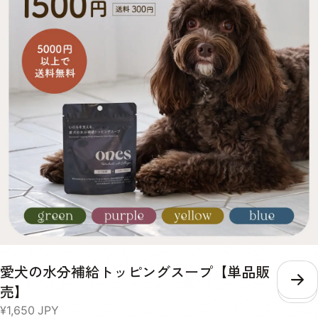
繊維が愛犬の口内環境をケアし、お腹の調子を整えます。 【チーズパ
ウダー、ゴボウ末、脱脂米ぬか、昆布末、パパイヤ末、マイタケ子実体
パウダー(一部に乳成分を含む)】 Blue 毎日の散歩をサポートするカル
シウムなどの栄養素が豊富な鰹節を使ったスープ。コラーゲンペプチド
とアセチルグルコサミンを配合し、日々の健康維持や、愛犬の元気をサ
ポートします。 【かつお節パウダー、乾燥マッシュポテトパウダー、
フィッシュコラーゲンペプチド、N-アセチルグルコサミン、ホワイト
キクラゲ抽出物】 Purple Yellow Green Blue 水分 4.0% 4.9% 5.6%
4.5% 粗たん白質 13.7% 11.9% 18.8% 63.5% 粗脂肪 9.7% 1.6% 14.4%
2.5% 粗繊維 1.9% 2.4% 3.8% 0.6% 粗灰分 9.0% 5.0% 12.4% 2.9% リ
ン 600mg/40g 352mg/40g 520mg/40g 116mg/40g 熱量
158kcal/40g 148kcal/40g 160kcal/40g 153kcal/40g 内容量 40g×1
パック 賞味期限 / 保存方法 未開封の状態で製造から2年。 パウチの口
をしっかりと決めて、日光・高温多湿の場所を避けて保存し、開封後は
賞味期限にしっかりと早めにお使いください。 給与 愛犬の体重に合わ
せた必要な水分量や、普段飲んでいるお水の量によって、スープを考え
る量は違います。 愛犬の身体の状態をよく見ながら、不足している水
分を補うように量を調整してください。 体重 推奨摂取水分量/1日 推奨
給与量/月 超小型犬小型犬 〜440ml 1セット 中型犬 440ml〜1010ml 2
愛犬の水分補給トッピングスープ【単品販
セット 大型犬超大型犬 1010ml〜 3セット
こ
売】
¥1,650
JPY