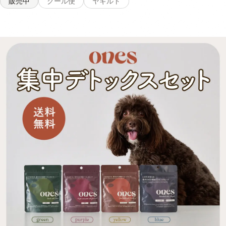
販売中
クール便
ヤギルト
毎日を応援します✨ 普通のヤギミルクとは違い、厳選されたサポート
成分を配合することで、腸内細菌叢の最適化と身体の健康維持に貢献し
ます🐶 腸から全身に健やかなエネルギーを供給することができるの
で、愛犬が美味しく健康的な身体づくりをすることが可能。 パピーか
らシニアまで使用でき、体調に不安がある愛犬にも安心して与えること
ができる商品です。 内容量 40g 原材料 ヤギ乳 、エンドウ豆タンパ
ク、イヌリン（食物繊維）乳酸菌（殺菌）、フラクトオリゴ糖、コラー
ゲンペプチドコエンザイムQ10（一部に乳成分・ゼラチンを含む） 消
費期限 未開封の状態で製造から2年 保存方法 パウチの口をしっかりと
決めて、日光・高温多湿の場所を避けて保存し、開封後は賞味期限にし
っかりと早めにお使いください 与え方 小さじ一杯あたり100mlのお水
やぬるま湯で溶かして与えてください。フードにトッピングするとより
栄養素の吸収を補助してくれます。※愛犬の体重や食いつきによって量
を調整してください 成分値 熱量：186kcal/40g リン：188mg/40g た
ん白質：36.8%以上 脂質：19.5%以上 粗繊維：0.1%以下 灰分：4.9%
水分：3.0%