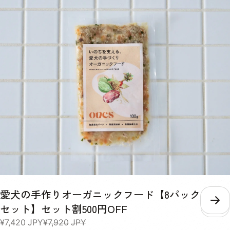
ちゃパウダー、小豆パウダー、ホエイパウダー、本葛粉、クランベリー
濃縮果汁、マルトデキストリン(一部に乳成分を含む)】 Green 天然の
旨味たっぷり！北海道産昆布とチーズの香りが食欲をそそるスープ。パ
パイヤ酵素や乳酸菌、食物繊維が愛犬の口内環境をケアし、お腹の調子
を整えます。 【チーズパウダー、ゴボウ末、脱脂米ぬか、昆布末、パ
パイヤ末、マイタケ子実体パウダー(一部に乳成分を含む)】 Blue 毎日
の散歩をサポートするカルシウムなどの栄養素が豊富な鰹節を使ったス
ープ。コラーゲンペプチドとアセチルグルコサミンを配合し、日々の健
康維持や、愛犬の元気をサポートします。 【かつお節パウダー、乾燥
マッシュポテトパウダー、フィッシュコラーゲンペプチド、N-アセチ
ルグルコサミン、ホワイトキクラゲ抽出物】 Purple Yellow Green Blue
水分 4.0% 4.9% 5.6% 4.5% 粗たん白質 13.7% 11.9% 18.8% 63.5% 粗
脂肪 9.7% 1.6% 14.4% 2.5% 粗繊維 1.9% 2.4% 3.8% 0.6% 粗灰分
9.0% 5.0% 12.4% 2.9% リン 600mg/40g 352mg/40g 520mg/40g
116mg/40g 熱量 158kcal/40g 148kcal/40g 160kcal/40g
153kcal/40g 内容量 40g×1パック 賞味期限 / 保存方法 未開封の状態
で製造から2年。 パウチの口をしっかりと決めて、日光・高温多湿の場
所を避けて保存し、開封後は賞味期限にしっかりと早めにお使いくださ
い。 給与 愛犬の体重に合わせた必要な水分量や、普段飲んでいるお水
愛犬の手作りオーガニックフード【8パック
の量によって、スープを考える量は違います。 愛犬の身体の状態をよ
こ
セット】セット割500円OFF
く見ながら、不足している水分を補うように考慮して量を調整してくだ
さい。 体重 推奨摂取水分量/1日 推奨給与量/月 超小型犬小型犬 〜
¥7,420
JPY
¥7,920
JPY
440ml 1セット 中型犬 440ml〜1010ml 2セット 大型犬超大型犬