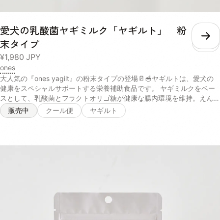
マッシュポテトパウダー、フィッシュコラーゲンペプチド、N-アセチ
ルグルコサミン、ホワイトキクラゲ抽出物】 紫 黄色 緑 青 水分 4.0%
愛犬の乳酸菌ヤギミルク「ヤギルト」 粉
4.9% 5.6% 4.5% 粗い白質 13.7% 11.9% 18.8% 63.5% 粗脂肪 9.7%
1.6% 14.4% 2.5% 粗繊維 1.9% 2.4% 3.8% 0.6% 粗灰分 9.0% 5.0%
こ
末タイプ
12.4% 2.9% リン 600mg/40g 352mg/40g 520mg/40g 116mg/40g
¥1,980
JPY
熱量 158kcal/40g 148kcal/40g 160kcal/40g 153kcal/40g 内容量
ones
40g×1パック 賞味期限 / 保存方法 未開封の状態で製造から2年。 パウ
チの口をしっかりと決めて、日光・高温多湿の場所を避けて保存し、開
大人気の『ones yagilt』の粉末タイプの登場🥛🥣ヤギルトは、愛犬の
封後は賞味期限にしっかりと早めにお使いください。 給与 愛犬の体重
健康をスペシャルサポートする栄養補助食品です。 ヤギミルクをベー
に合わせた必要な水分量や、普段飲んでいるお水の量によって、スープ
スとして、乳酸菌とフラクトオリゴ糖が健康な腸内環境を維持。えんど
を考える量は違います。 愛犬の身体の状態をよく見ながら、不足して
う豆たんぱくとコラーゲンが日々の活力を、コエンザイムQ10が元気な
販売中
クール便
ヤギルト
いる水分を補うように考慮して量を調整してください。 体重 推奨摂取
毎日を応援します✨ 普通のヤギミルクとは違い、厳選されたサポート
水分量/1日 推奨給与量/月 超小型犬小型犬 〜440ml 1セット 中型犬
成分を配合することで、腸内細菌叢の最適化と身体の健康維持に貢献し
440ml〜1010ml 2セット 大型犬超大型犬 1010ml〜 3セット
ます🐶 腸から全身に健やかなエネルギーを供給することができるの
で、愛犬が美味しく健康的な身体づくりをすることが可能。 パピーか
らシニアまで使用でき、体調に不安がある愛犬にも安心して与えること
ができる商品です。 内容量 40g 原材料 ヤギ乳 、エンドウ豆タンパ
ク、イヌリン（食物繊維）乳酸菌（殺菌）、フラクトオリゴ糖、コラー
ゲンペプチドコエンザイムQ10（一部に乳成分・ゼラチンを含む） 消
費期限 未開封の状態で製造から2年 保存方法 パウチの口をしっかりと
決めて、日光・高温多湿の場所を避けて保存し、開封後は賞味期限にし
っかりと早めにお使いください 与え方 小さじ一杯あたり100mlのお水