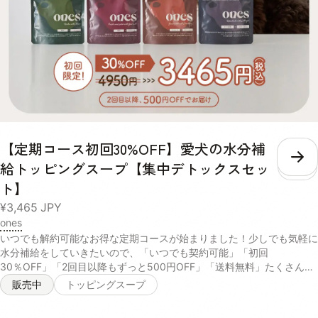
2.5% 粗繊維 1.9% 2.4% 3.8% 0.6% 粗灰分 9.0% 5.0% 12.4% 2.9% リ
ン 600mg/40g 352mg/40g 520mg/40g 116mg/40g 熱量
158kcal/40g 148kcal/40g 160kcal/40g 153kcal/40g 内容量 40g×1
パック 賞味期限 / 保存方法 未開封の状態で製造から2年。 パウチの口
をしっかりと決めて、日光・高温多湿の場所を避けて保存し、開封後は
賞味期限にしっかりと早めにお使いください。 給与 愛犬の体重に合わ
せた必要な水分量や、普段飲んでいるお水の量によって、スープを考え
る量は違います。 愛犬の身体の状態をよく見ながら、不足している水
分を補うように量を調整してください。 体重 推奨摂取水分量/1日 推奨
給与量/月 超小型犬小型犬 〜440ml 1セット 中型犬 440ml〜1010ml 2
【定期コース初回30%OFF】愛犬の水分補
セット 大型犬超大型犬 1010ml〜 3セット
こ
給トッピングスープ【集中デトックスセッ
ト】
¥3,465
JPY
ones
いつでも解約可能なお得な定期コースが始まりました！少しでも気軽に
水分補給をしていきたいので、「いつでも契約可能」「初回
30％OFF」「2回目以降もずっと500円OFF」「送料無料」たくさんの
特典をご用意しております。お試しください！ ＝＝＝＝＝＝＝＝＝＝
販売中
トッピングスープ
＝＝＝＝＝＝＝＝＝＝ ※ 2回目以降は¥4,450、定価から¥500オフでお
届けになります。 ※初回割引料金での複数回購入は禁止してお受けして