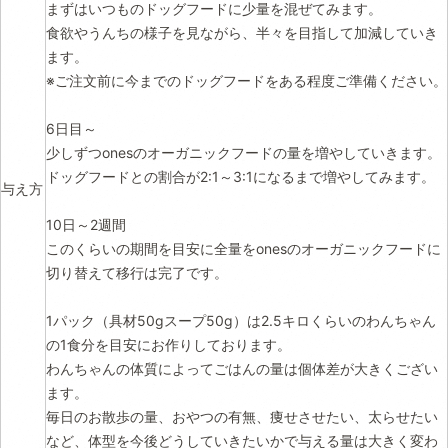
まずはいつものドッグフードに少量を混ぜてみます。
食欲やうんちの様子を見ながら、半々を目指して加減していき
ます。
※ご注文前に今までのドッグフードをある程度ご準備ください。
6日目～
少しずつonesのオーガニックフードの量を増やしていきます。
ドッグフードとの割合が2:1～3:1になるまで増やしてみます。
与え方
10日～2週間
このくらいの期間を目安に全量をonesのオーガニックフードに
切り替えて移行は完了です。
1パック（具材50gスープ50g）は2.5キロくらいのわんちゃん
の1食分を目安にお作りしております。
わんちゃんの体質によってごはんの量は個体差が大きくござい
ます。
毎日のお散歩の量、おやつの有無、痩せさせたい、太らせたい
など、体型を今後どうしていきたいかで与える量は大きく変わ