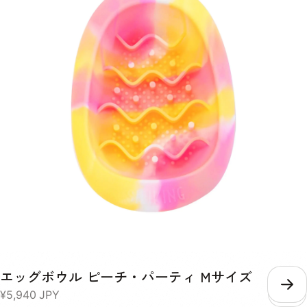
におすすめ 商品情報 素材：100%食品グレードシリコン（BPAフリー）
対象：犬・猫兼用 カラー：複数カラー展開（在庫により異なります）
エッグボウル ピーチ・パーティ Mサイズ
こ
¥5,940
JPY