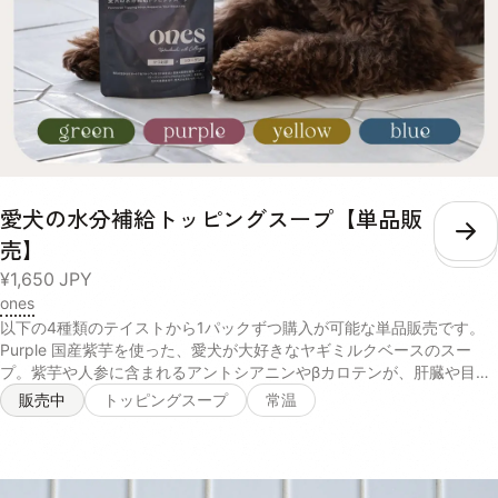
愛犬の水分補給トッピングスープ【単品販
こ
売】
¥1,650
JPY
ones
以下の4種類のテイストから1パックずつ購入が可能な単品販売です。
Purple 国産紫芋を使った、愛犬が大好きなヤギミルクベースのスー
プ。紫芋や人参に含まれるアントシアニンやβカロテンが、肝臓や目の
健康を維持します。 【ヤギ乳、にんじんパウダー、脱脂米ぬか、ムラ
販売中
トッピングスープ
常温
サキ芋パウダー、ポークパウダー、イヌリン(一部に乳成分を含む)】
Yellow さつまいもやかぼちゃの自然な甘みを活かしたカロテンたっぷ
りのスープ。葛のサポニンやクランベリーのキナ酸などの成分が、愛犬
の腎臓や尿路の健康を保ちます。 【サツマイモ末、脱脂米ぬか、かぼ