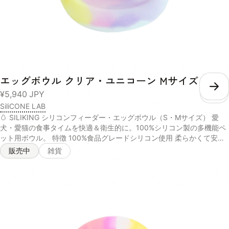
エッグボウル クリア・ユニコーン Mサイズ
こ
¥5,940
JPY
SiliCONE LAB
🥚 SILIKING シリコンフィーダー・エッグボウル（S・Mサイズ） 愛
犬・愛猫の食事タイムを快適＆衛生的に。100%シリコン製の多機能ペ
ット用ボウル。 特徴 100%食品グレードシリコン使用 柔らかくて安全
なシリコン素材。BPAフリーで、噛んでも安心。ペットの健康を第一に
販売中
雑貨
考えた設計です。 多用途デザイン 食器、水飲み、舌苔除去、さらには
知育トレイとしても使える万能ボウル。 滑りにくい吸着構造 裏面がし
っかり吸着し、床の上でもズレにくいので安心。 豊富なカラーバリエ
ーション シンプルでかわいいカラー展開。お部屋の雰囲気に合わせて
選べます。 お手入れラクラク 電子レンジ・食洗機対応で、いつでも清
潔に保てます。 サイズ展開 Sサイズ：直径12cm × 高さ3.5cm（小型
犬・猫におすすめ） Mサイズ：直径20.5cm × 高さ4.5cm（小〜中型犬