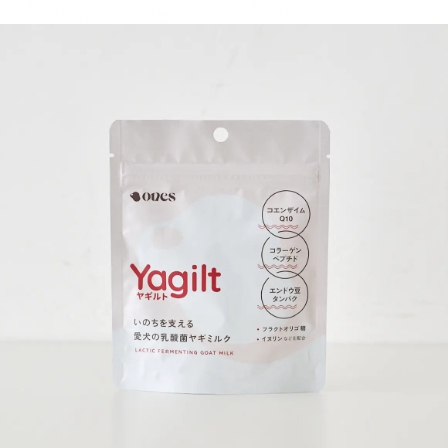
おります。 定期コース追加後、退会された会以降につきましては、再
度定期コース追加時に初回割引が適応されない場合がございます。 ※定
期コースの2回目の決済は初回の決済から30日後となります。 ※ マイ
ページより定期コースの種類変更、契約などがございます。また、2回
目の決済以降からは配送期間の変更も可能です。 ＝＝＝＝＝＝＝＝＝
＝＝＝＝＝＝＝＝＝＝＝ 「ones集中デトックスセット」には以下の4
種類のテイストから、3パックを自由に個数を選択して購入が可能で
す。 Purple 国産紫芋を使った、愛犬が大好きなヤギミルクベースのス
ープ。紫芋や人参に含まれるアントシアニンやβカロテンが、肝臓や目
の健康を維持します。 【ヤギ乳、にんじんパウダー、脱脂米ぬか、ム
ラサキ芋パウダー、ポークパウダー、イヌリン(一部に乳成分を含む)】
Yellow さつまいもやかぼちゃの自然な甘みを活かしたカロテンたっぷ
りのスープ。葛のサポニンやクランベリーのキナ酸などの成分が、愛犬
の腎臓や尿路の健康を保ちます。 【サツマイモ末、脱脂米ぬか、かぼ
ちゃパウダー、小豆パウダー、ホエイパウダー、本葛粉、クランベリー
濃縮果汁、マルトデキストリン(一部に乳成分を含む)】 Green 天然の
旨味たっぷり！北海道産昆布とチーズの香りが食欲をそそるスープ。パ
パイヤ酵素や乳酸菌、食物繊維が愛犬の口内環境をケアし、お腹の調子
を整えます。 【チーズパウダー、ゴボウ末、脱脂米ぬか、昆布末、パ
パイヤ末、マイタケ子実体パウダー(一部に乳成分を含む)】 Blue 毎日
の散歩をサポートするカルシウムなどの栄養素が豊富な鰹節を使ったス
ープ。コラーゲンペプチドとアセチルグルコサミンを配合し、日々の健
康維持や、愛犬の元気をサポートします。 【かつお節パウダー、乾燥