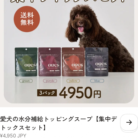
間中農薬・化学肥料不使用）, 本葛粉（無添加）, 天然かつおの中骨パ
分値 100gパック内（季節により食材のもつ水分量によって多少前後し
ウダー（無添加）, 塩（天然の自然塩）, 水:室戸海洋深層水（硬度0の
ますが具材がおよそ50g、スープがおよそ50gとなります）お肉に関し
超軟水 【チキン×さつまいも】とり胸肉（無投薬飼育）, さつまいも
ましては、無投薬飼育の若鶏のむね肉のみを脂質の多い皮を取り除き、
（有機農産物）, 舞茸（有機農産物）, 大根（有機農産物）, 人参（有機
1パックにつき35グラム使用しております。●チキン【酵素玄米メニュ
農産物）, 小松菜（有機農産物）, 椎茸どんこ（天日乾燥のもの）, 本葛
ー】エネルギー75タンパク質8.67g脂質0.76g炭水化物8.19g糖質
粉（無添加）, 天然かつおの中骨パウダー（無添加）, 水:室戸海洋深層
7.27g【有機さつまいもメニュー】エネルギー87タンパク質8.4g脂質
水（硬度0の超軟水）, 【ポーク×玄米】ぶたもも肉（無薬飼育）, 玄米
0.64g炭水化物7.91g糖質6.8g●ポーク【酵素玄米メニュー】エネルギ
（有機栽培米）, 舞茸（有機農産物）, 大根（有機農産物）, 人参（有機
ー83.5タンパク質8.53g脂質2.09g炭水化物8.26g糖質7.34g【有機さ
農産物）, 小松菜（有機農産物）, 椎茸どんこ（天日乾燥のもの）, 小豆
つまいもメニュー】エネルギー86.5タンパク質8.26g脂質1.97g炭水化
（栽培期間中農薬・化学肥料不使用）, 本葛粉（無添加）, 天然かつお
物7.98g糖質6.93g
の中骨パウダー（無添加）, 塩（天然の自然塩）, 水:室戸海洋深層水
（硬度0の超軟水） 【ポーク×さつまいも】ぶたもも肉（無薬飼育）,
さつまいも（有機農産物）, 舞茸（有機農産物）, 大根（有機農産物）,
人参（有機農産物）, 小松菜（有機農産物）, 椎茸どんこ（天日乾燥の
もの）, 本葛粉（無添加）, 天然かつおの中骨パウダー（無添加）, 水:室
戸海洋深層水（硬度0の超軟水）, 消費期限 約3週間※当社の商品は無投
薬肉を使用し、保存料も無添加のため、消費期限が短いことをご理解い
ただき、解凍後は密封容器に移し冷蔵庫に保存し、その日のうちに食べ
きってください。 保存方法 マイナス18度以下で保存 与え方 急に全量
愛犬の水分補給トッピングスープ【集中デ
を与えるとお腹がびっくりしてしまうので徐々に慣れさせてからお使い
いただくのをおすすめしてます！● 与え方初日～5日目まずはいつもの
こ
トックスセット】
ドッグフードに少量を混ぜてみます。食欲やうんちの様子を見ながら、
¥4,950
JPY
半々を目指して加減していきます。※ご注文前に今までのドッグフード