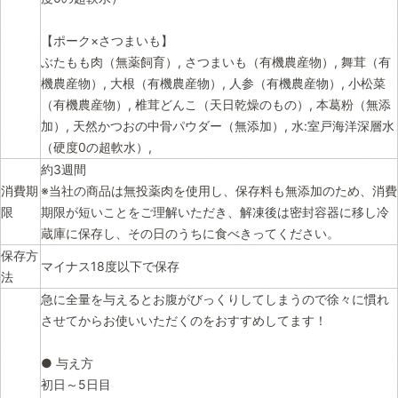
【ポーク×さつまいも】
ぶたもも肉（無薬飼育）, さつまいも（有機農産物）, 舞茸（有
機農産物）, 大根（有機農産物）, 人参（有機農産物）, 小松菜
（有機農産物）, 椎茸どんこ（天日乾燥のもの）, 本葛粉（無添
加）, 天然かつおの中骨パウダー（無添加）, 水:室戸海洋深層水
（硬度0の超軟水）,
約3週間
消費期
※当社の商品は無投薬肉を使用し、保存料も無添加のため、消費
限
期限が短いことをご理解いただき、解凍後は密封容器に移し冷
蔵庫に保存し、その日のうちに食べきってください。
保存方
マイナス18度以下で保存
法
急に全量を与えるとお腹がびっくりしてしまうので徐々に慣れ
させてからお使いいただくのをおすすめしてます！
● 与え方
初日～5日目