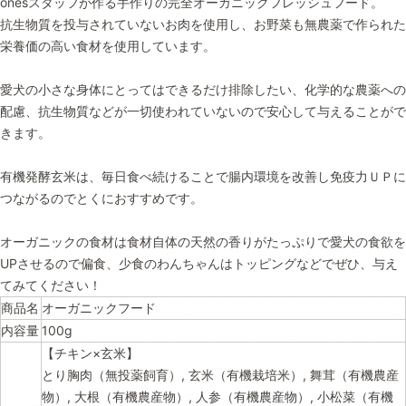
onesスタッフが作る手作りの完全オーガニックフレッシュフード。
抗生物質を投与されていないお肉を使用し、お野菜も無農薬で作られた
栄養価の高い食材を使用しています。
愛犬の小さな身体にとってはできるだけ排除したい、化学的な農薬への
配慮、抗生物質などが一切使われていないので安心して与えることがで
きます。
有機発酵玄米は、毎日食べ続けることで腸内環境を改善し免疫力ＵＰに
つながるのでとくにおすすめです。
オーガニックの食材は食材自体の天然の香りがたっぷりで愛犬の食欲を
UPさせるので偏食、少食のわんちゃんはトッピングなどでぜひ、与え
てみてください！
商品名
オーガニックフード
内容量
100g
【チキン×玄米】
とり胸肉（無投薬飼育）, 玄米（有機栽培米）, 舞茸（有機農産
物）, 大根（有機農産物）, 人参（有機農産物）, 小松菜（有機