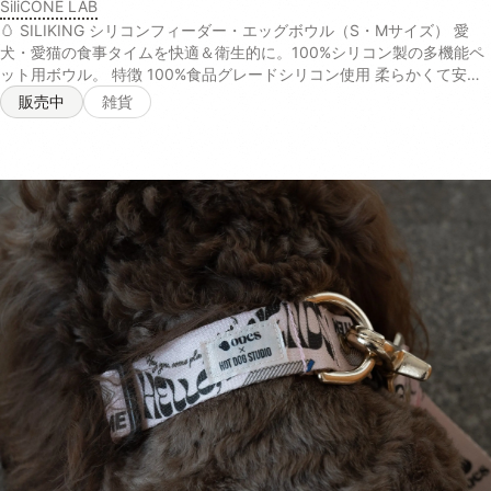
SiliCONE LAB
🥚 SILIKING シリコンフィーダー・エッグボウル（S・Mサイズ） 愛
犬・愛猫の食事タイムを快適＆衛生的に。100%シリコン製の多機能ペ
ット用ボウル。 特徴 100%食品グレードシリコン使用 柔らかくて安全
なシリコン素材。BPAフリーで、噛んでも安心。ペットの健康を第一に
販売中
雑貨
考えた設計です。 多用途デザイン 食器、水飲み、舌苔除去、さらには
知育トレイとしても使える万能ボウル。 滑りにくい吸着構造 裏面がし
っかり吸着し、床の上でもズレにくいので安心。 豊富なカラーバリエ
ーション シンプルでかわいいカラー展開。お部屋の雰囲気に合わせて
選べます。 お手入れラクラク 電子レンジ・食洗機対応で、いつでも清
潔に保てます。 サイズ展開 Sサイズ：直径12cm × 高さ3.5cm（小型
犬・猫におすすめ） Mサイズ：直径20.5cm × 高さ4.5cm（小〜中型犬
におすすめ 商品情報 素材：100%食品グレードシリコン（BPAフリー）
対象：犬・猫兼用 カラー：複数カラー展開（在庫により異なります）