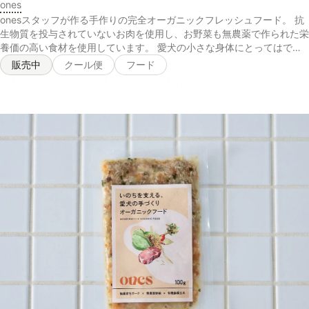
ones
1010ml〜 3セット
onesスタッフが作る手作りの完全オーガニックフレッシュフード。 抗
生物質を投与されていないお肉を使用し、お野菜も無農薬で作られた栄
養価の高い食材を使用しています。 愛犬の小さな身体にとってはでき
るだけ排除したい、化学的な農薬への配慮、抗生物質などが一切使われ
販売中
クール便
フード
ていないので安心して与えることができます。 有機発酵玄米は、毎日
食べ続けることで腸内環境を改善し免疫力ＵＰにつながるのでとくにお
すすめです。 オーガニックの食材は食材自体の天然の香りがたっぷり
で愛犬の食欲をUPさせるので偏食、少食のわんちゃんはトッピングな
どでぜひ、与えてみてください！ 商品名 オーガニックフード 内容量
100g 原材料 【チキン×玄米】とり胸肉（無投薬飼育）, 玄米（有機栽
培米）, 舞茸（有機農産物）, 大根（有機農産物）, 人参（有機農産物）,
小松菜（有機農産物）, 椎茸どんこ（天日乾燥のもの）, 小豆（栽培期
間中農薬・化学肥料不使用）, 本葛粉（無添加）, 天然かつおの中骨パ
ウダー（無添加）, 塩（天然の自然塩）, 水:室戸海洋深層水（硬度0の
超軟水 【チキン×さつまいも】とり胸肉（無投薬飼育）, さつまいも
（有機農産物）, 舞茸（有機農産物）, 大根（有機農産物）, 人参（有機
農産物）, 小松菜（有機農産物）, 椎茸どんこ（天日乾燥のもの）, 本葛
粉（無添加）, 天然かつおの中骨パウダー（無添加）, 水:室戸海洋深層
水（硬度0の超軟水）, 【ポーク×玄米】ぶたもも肉（無薬飼育）, 玄米
（有機栽培米）, 舞茸（有機農産物）, 大根（有機農産物）, 人参（有機
農産物）, 小松菜（有機農産物）, 椎茸どんこ（天日乾燥のもの）, 小豆