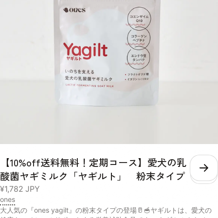
やぬるま湯で溶かして与えてください。フードにトッピングするとより
栄養素の吸収を補助してくれます。※愛犬の体重や食いつきによって量
を調整してください 成分値 熱量：186kcal/40g リン：188mg/40g た
ん白質：36.8%以上 脂質：19.5%以上 粗繊維：0.1%以下 灰分：4.9%
水分：3.0%
【10%off送料無料！定期コース】愛犬の乳
こ
酸菌ヤギミルク「ヤギルト」 粉末タイプ
¥1,782
JPY
ones
大人気の『ones yagilt』の粉末タイプの登場🥛🥣ヤギルトは、愛犬の