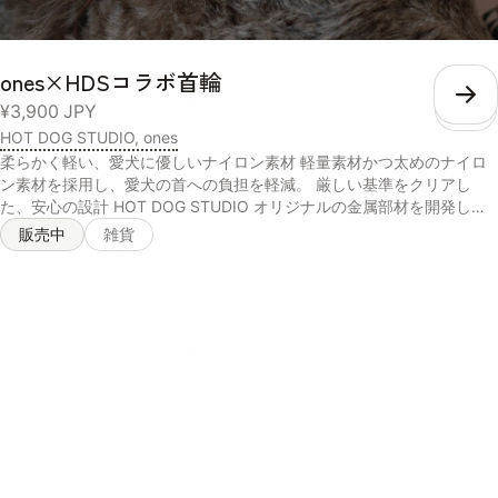
ones×HDSコラボ首輪
こ
¥3,900
JPY
HOT DOG STUDIO, ones
柔らかく軽い、愛犬に優しいナイロン素材 軽量素材かつ太めのナイロ
ン素材を採用し、愛犬の首への負担を軽減。 厳しい基準をクリアし
た、安心の設計 HOT DOG STUDIO オリジナルの金属部材を開発し、
強度を向上。JIS規格基準の引っ張り強度テストをクリアしています。
販売中
雑貨
オーナーにも優しい、ソフトな持ち手 持ち手部分には、手触りの良い
柔らかな綿素材を採用。引っ張る力の強い愛犬でも、手首が痛くない優
しい設計です。 小型犬~大型犬まで、幅広く着用可能 体重約40kgの大
型犬までお散歩で使用可能な強度設計で、幅広い愛犬に着用させること
ができます。 <サイズ> 首輪（S）：太さ2.5cm、長さ21cm〜30cm 首
輪（M）：太さ2.5cm、長さ 28.5cm〜44cm <素材> 持ち手部分 : ア
クリル + シリコーン 本体部分 : ナイロン