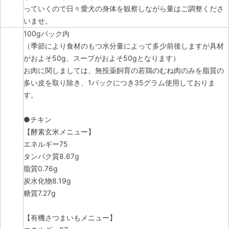
っていくので日々愛犬の身体を観察しながら量はご調整くださ
いませ。
100gパック内
（季節により食材のもつ水分量によって多少前後しますが具材
がおよそ50g、スープがおよそ50gとなります）
お肉に関しましては、無投薬飼育の若鶏のむね肉のみを脂質の
多い皮を取り除き、1パックにつき35グラム使用しておりま
す。
●チキン
【酵素玄米メニュー】
エネルギー75
タンパク質8.67g
脂質0.76g
炭水化物8.19g
糖質7.27g
【有機さつまいもメニュー】