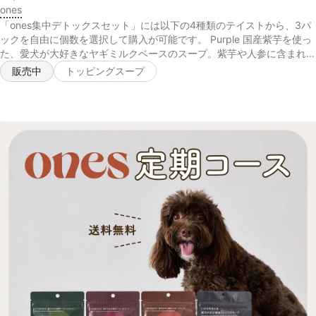
ones
をある程度ご準備ください。6日目～少しずつonesのオーガニックフー
ドの量を増やしていきます。ドッグフードとの割合が2:1～3:1になるま
「ones集中デトックスセット」には以下の4種類のテイストから、3パ
で増やしてみます。10日～2週間このくらいの期間を目安に全量をones
ックを自由に個数を選択して購入が可能です。 Purple 国産紫芋を使っ
のオーガニックフードに切り替えて移行は完了です。1パック（具材
た、愛犬が大好きなヤギミルクベースのスープ。紫芋や人参に含まれる
50gスープ50g）は2.5キロくらいのわんちゃんの1食分を目安にお作り
アントシアニンやβカロテンが、肝臓や目の健康を維持します。 【ヤギ
販売中
トッピングスープ
しております。わんちゃんの体質によってごはんの量は個体差が大きく
乳、にんじんパウダー、脱脂米ぬか、ムラサキ芋パウダー、ポークパウ
ございます。毎日のお散歩の量、おやつの有無、痩せさせたい、太らせ
ダー、イヌリン(一部に乳成分を含む)】 Yellow さつまいもやかぼちゃ
たいなど、体型を今後どうしていきたいかで与える量は大きく変わって
の自然な甘みを活かしたカロテンたっぷりのスープ。葛のサポニンやク
いくので日々愛犬の身体を観察しながら量はご調整くださいませ。 成
ランベリーのキナ酸などの成分が、愛犬の腎臓や尿路の健康を保ちま
分値 100gパック内（季節により食材のもつ水分量によって多少前後し
す。 【サツマイモ末、脱脂米ぬか、かぼちゃパウダー、小豆パウダ
ますが具材がおよそ50g、スープがおよそ50gとなります）お肉に関し
ー、ホエイパウダー、本葛粉、クランベリー濃縮果汁、マルトデキスト
ましては、無投薬飼育の若鶏のむね肉のみを脂質の多い皮を取り除き、
リン(一部に乳成分を含む)】 Green 天然の旨みたっぷり！北海道産昆
1パックにつき35グラム使用しております。●チキン【酵素玄米メニュ
布とチーズの香りが食欲をそそるスープ。パパイヤ酵素や乳酸菌、食物
ー】エネルギー75タンパク質8.67g脂質0.76g炭水化物8.19g糖質
繊維が愛犬の口内環境をケアし、お腹の調子を整えます。 【チーズパ
7.27g【有機さつまいもメニュー】エネルギー87タンパク質8.4g脂質
ウダー、ゴボウ末、脱脂米ぬか、昆布末、パパイヤ末、マイタケ子実体
0.64g炭水化物7.91g糖質6.8g●ポーク【酵素玄米メニュー】エネルギ
パウダー(一部に乳成分を含む)】 Blue 毎日の散歩をサポートするカル
ー83.5タンパク質8.53g脂質2.09g炭水化物8.26g糖質7.34g【有機さ
シウムなどの栄養素が豊富な鰹節を使ったスープ。コラーゲンペプチド
つまいもメニュー】エネルギー86.5タンパク質8.26g脂質1.97g炭水化
とアセチルグルコサミンを配合し、日々の健康維持や、愛犬の元気をサ
物7.98g糖質6.93g
ポートします。 【かつお節パウダー、乾燥マッシュポテトパウダー、
フィッシュコラーゲンペプチド、N-アセチルグルコサミン、ホワイト
キクラゲ抽出物】 Purple Yellow Green Blue 水分 4.0% 4.9% 5.6%
4.5% 粗たん白質 13.7% 11.9% 18.8% 63.5% 粗脂肪 9.7% 1.6% 14.4%