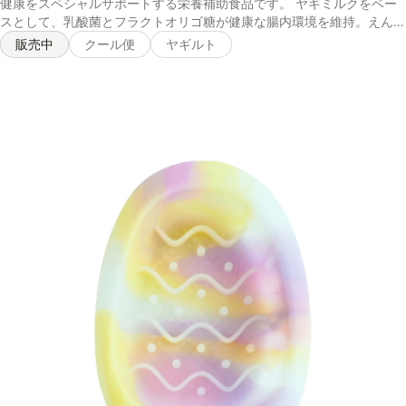
健康をスペシャルサポートする栄養補助食品です。 ヤギミルクをベー
スとして、乳酸菌とフラクトオリゴ糖が健康な腸内環境を維持。えんど
う豆たんぱくとコラーゲンが日々の活力を、コエンザイムQ10が元気な
販売中
クール便
ヤギルト
毎日を応援します✨ 普通のヤギミルクとは違い、厳選されたサポート
成分を配合することで、腸内細菌叢の最適化と身体の健康維持に貢献し
ます🐶 腸から全身に健やかなエネルギーを供給することができるの
で、愛犬が美味しく健康的な身体づくりをすることが可能。 パピーか
らシニアまで使用でき、体調に不安がある愛犬にも安心して与えること
ができる商品です。 内容量 40g 原材料 ヤギ乳 、エンドウ豆タンパ
ク、イヌリン（食物繊維）乳酸菌（殺菌）、フラクトオリゴ糖、コラー
ゲンペプチドコエンザイムQ10（一部に乳成分・ゼラチンを含む） 消
費期限 未開封の状態で製造から2年 保存方法 パウチの口をしっかりと
決めて、日光・高温多湿の場所を避けて保存し、開封後は賞味期限にし
っかりと早めにお使いください 与え方 小さじ一杯あたり100mlのお水
やぬるま湯で溶かして与えてください。フードにトッピングするとより
栄養素の吸収を補助してくれます。※愛犬の体重や食いつきによって量
を調整してください 成分値 熱量：186kcal/40g リン：188mg/40g た
ん白質：36.8%以上 脂質：19.5%以上 粗繊維：0.1%以下 灰分：4.9%
水分：3.0%