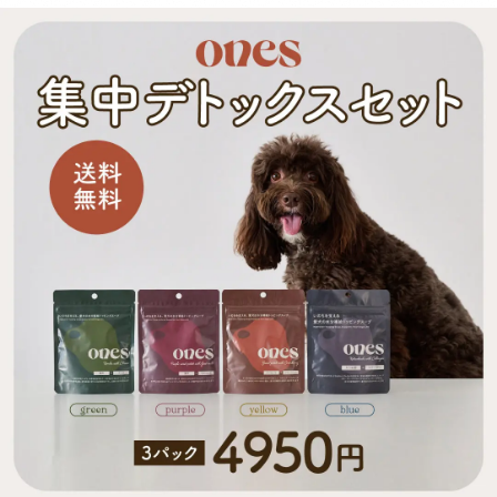
いくので日々愛犬の身体を観察しながら量はご調整くださいませ。 成
の腎臓や尿路の健康を保ちます。 【サツマイモ末、脱脂米ぬか、かぼ
分値 100gパック内（季節により食材のもつ水分量によって多少前後し
ちゃパウダー、小豆パウダー、ホエイパウダー、本葛粉、クランベリー
ますが具材がおよそ50g、スープがおよそ50gとなります）お肉に関し
濃縮果汁、マルトデキストリン(一部に乳成分を含む)】 Green 天然の
ましては、無投薬飼育の若鶏のむね肉のみを脂質の多い皮を取り除き、
旨味たっぷり！北海道産昆布とチーズの香りが食欲をそそるスープ。パ
1パックにつき35グラム使用しております。●チキン【酵素玄米メニュ
パイヤ酵素や乳酸菌、食物繊維が愛犬の口内環境をケアし、お腹の調子
ー】エネルギー75タンパク質8.67g脂質0.76g炭水化物8.19g糖質
を整えます。 【チーズパウダー、ゴボウ末、脱脂米ぬか、昆布末、パ
7.27g【有機さつまいもメニュー】エネルギー87タンパク質8.4g脂質
パイヤ末、マイタケ子実体パウダー(一部に乳成分を含む)】 Blue 毎日
0.64g炭水化物7.91g糖質6.8g●ポーク【酵素玄米メニュー】エネルギ
の散歩をサポートするカルシウムなどの栄養素が豊富な鰹節を使ったス
ー83.5タンパク質8.53g脂質2.09g炭水化物8.26g糖質7.34g【有機さ
ープ。コラーゲンペプチドとアセチルグルコサミンを配合し、日々の健
つまいもメニュー】エネルギー86.5タンパク質8.26g脂質1.97g炭水化
康維持や、愛犬の元気をサポートします。 【かつお節パウダー、乾燥
物7.98g糖質6.93g
マッシュポテトパウダー、フィッシュコラーゲンペプチド、N-アセチ
ルグルコサミン、ホワイトキクラゲ抽出物】 Purple Yellow Green Blue
水分 4.0% 4.9% 5.6% 4.5% 粗たん白質 13.7% 11.9% 18.8% 63.5% 粗
脂肪 9.7% 1.6% 14.4% 2.5% 粗繊維 1.9% 2.4% 3.8% 0.6% 粗灰分
9.0% 5.0% 12.4% 2.9% リン 600mg/40g 352mg/40g 520mg/40g
116mg/40g 熱量 158kcal/40g 148kcal/40g 160kcal/40g
153kcal/40g 内容量 40g×1パック 賞味期限 / 保存方法 未開封の状態
で製造から2年。 パウチの口をしっかりと決めて、日光・高温多湿の場
所を避けて保存し、開封後は賞味期限にしっかりと早めにお使いくださ
い。 給与 愛犬の体重に合わせた必要な水分量や、普段飲んでいるお水
の量によって、スープを考える量は違います。 愛犬の身体の状態をよ
く見ながら、不足している水分を補うように考慮して量を調整してくだ