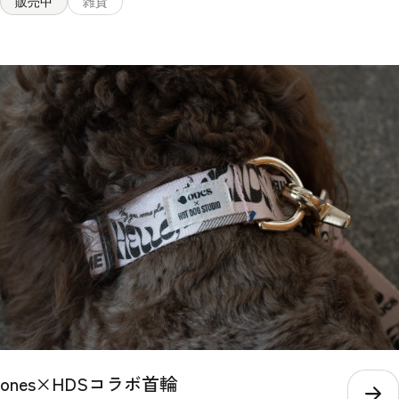
販売中
雑貨
1.6% 14.4% 2.5% 粗繊維 1.9% 2.4% 3.8% 0.6% 粗灰分 9.0% 5.0%
オーナーにも優しい、ソフトな持ち手 持ち手部分には、手触りの良い
12.4% 2.9% リン 600mg/40g 352mg/40g 520mg/40g 116mg/40g
柔らかな綿素材を採用。引っ張る力の強い愛犬でも、手首が痛くない優
熱量 158kcal/40g 148kcal/40g 160kcal/40g 153kcal/40g 内容量
しい設計です。 小型犬~大型犬まで、幅広く着用可能 体重約40kgの大
40g×1パック 賞味期限 / 保存方法 未開封の状態で製造から2年。 パウ
型犬までお散歩で使用可能な強度設計で、幅広い愛犬に着用させること
チの口をしっかりと決めて、日光・高温多湿の場所を避けて保存し、開
ができます。 <サイズ> 長さ：全長122cm 太さ : 2.5cm <素材> 持ち手
封後は賞味期限にしっかりと早めにお使いください。 給与 愛犬の体重
部分 : アクリル + シリコーン 本体部分 : ナイロン
に合わせた必要な水分量や、普段飲んでいるお水の量によって、スープ
を考える量は違います。 愛犬の身体の状態をよく見ながら、不足して
いる水分を補うように考慮して量を調整してください。 体重 推奨摂取
水分量/1日 推奨給与量/月 超小型犬小型犬 〜440ml 1セット 中型犬
440ml〜1010ml 2セット 大型犬超大型犬 1010ml〜 3セット
ones×HDSコラボ首輪