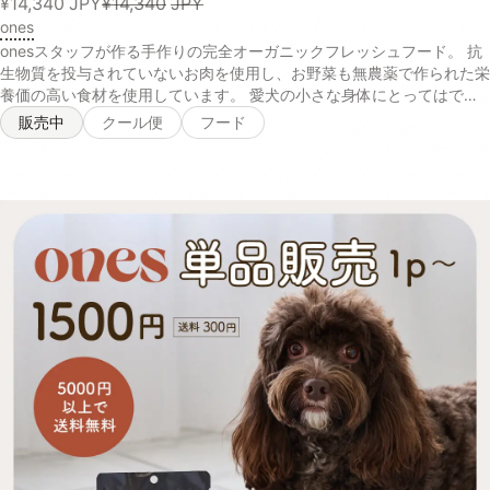
¥14,340
JPY
¥14,340
JPY
ones
onesスタッフが作る手作りの完全オーガニックフレッシュフード。 抗
生物質を投与されていないお肉を使用し、お野菜も無農薬で作られた栄
養価の高い食材を使用しています。 愛犬の小さな身体にとってはでき
るだけ排除したい、化学的な農薬への配慮、抗生物質などが一切使われ
販売中
クール便
フード
ていないので安心して与えることができます。 有機発酵玄米は、毎日
食べ続けることで腸内環境を改善し免疫力ＵＰにつながるのでとくにお
すすめです。 オーガニックの食材は食材自体の天然の香りがたっぷり
で愛犬の食欲をUPさせるので偏食、少食のわんちゃんはトッピングな
どでぜひ、与えてみてください！ 商品名 オーガニックフード 内容量
100g 原材料 【チキン×玄米】とり胸肉（無投薬飼育）, 玄米（有機栽
培米）, 舞茸（有機農産物）, 大根（有機農産物）, 人参（有機農産物）,
小松菜（有機農産物）, 椎茸どんこ（天日乾燥のもの）, 小豆（栽培期
間中農薬・化学肥料不使用）, 本葛粉（無添加）, 天然かつおの中骨パ
ウダー（無添加）, 塩（天然の自然塩）, 水:室戸海洋深層水（硬度0の
超軟水 【チキン×さつまいも】とり胸肉（無投薬飼育）, さつまいも
（有機農産物）, 舞茸（有機農産物）, 大根（有機農産物）, 人参（有機
農産物）, 小松菜（有機農産物）, 椎茸どんこ（天日乾燥のもの）, 本葛
粉（無添加）, 天然かつおの中骨パウダー（無添加）, 水:室戸海洋深層
水（硬度0の超軟水）, 【ポーク×玄米】ぶたもも肉（無薬飼育）, 玄米
（有機栽培米）, 舞茸（有機農産物）, 大根（有機農産物）, 人参（有機
農産物）, 小松菜（有機農産物）, 椎茸どんこ（天日乾燥のもの）, 小豆