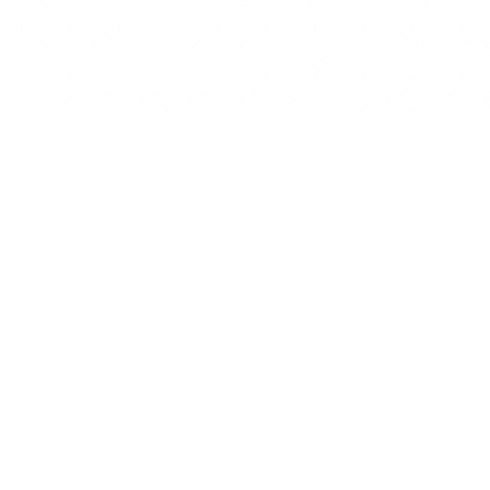
ー83.5タンパク質8.53g脂質2.09g炭水化物8.26g糖質7.34g【有機さ
つまいもメニュー】エネルギー86.5タンパク質8.26g脂質1.97g炭水化
物7.98g糖質6.93g