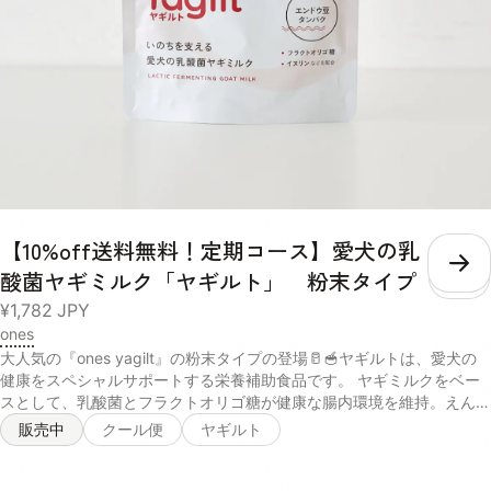
【10%off送料無料！定期コース】愛犬の乳
こ
酸菌ヤギミルク「ヤギルト」 粉末タイプ
¥1,782
JPY
ones
大人気の『ones yagilt』の粉末タイプの登場🥛🥣ヤギルトは、愛犬の
健康をスペシャルサポートする栄養補助食品です。 ヤギミルクをベー
スとして、乳酸菌とフラクトオリゴ糖が健康な腸内環境を維持。えんど
う豆たんぱくとコラーゲンが日々の活力を、コエンザイムQ10が元気な
販売中
クール便
ヤギルト
毎日を応援します✨ 普通のヤギミルクとは違い、厳選されたサポート
成分を配合することで、腸内細菌叢の最適化と身体の健康維持に貢献し
ます🐶 腸から全身に健やかなエネルギーを供給することができるの