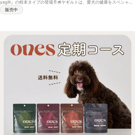
yagilt』の粉末タイプの登場🥛🥣ヤギルトは、愛犬の健康をスペシャル
サポートする栄養補助食品です。 ヤギミルクをベースとして、乳酸菌
販売中
とフラクトオリゴ糖が健康な腸内環境を維持。えんどう豆たんぱくとコ
ラーゲンが日々の活力を、コエンザイムQ10が元気な毎日を応援します
✨ 普通のヤギミルクとは違い、厳選されたサポート成分を配合するこ
とで、腸内細菌叢の最適化と身体の健康維持に貢献します🐶 腸から全
身に健やかなエネルギーを供給することができるので、愛犬が美味しく
健康的な身体づくりをすることが可能。 パピーからシニアまで使用で
き、体調に不安がある愛犬にも安心して与えることができる商品です。
内容量 40g 原材料 ヤギ乳 、エンドウ豆タンパク、イヌリン（食物繊
維）乳酸菌（殺菌）、フラクトオリゴ糖、コラーゲンペプチドコエンザ
イムQ10（一部に乳成分・ゼラチンを含む） 消費期限 未開封の状態で
製造から2年 保存方法 パウチの口をしっかりと決めて、日光・高温多
湿の場所を避けて保存し、開封後は賞味期限にしっかりと早めにお使い
ください 与え方 小さじ一杯あたり100mlのお水やぬるま湯で溶かして
与えてください。フードにトッピングするとより栄養素の吸収を補助し
てくれます。※愛犬の体重や食いつきによって量を調整してください 成
分値 熱量：186kcal/40g リン：188mg/40g たん白質：36.8%以上 脂
質：19.5%以上 粗繊維：0.1%以下 灰分：4.9% 水分：3.0%