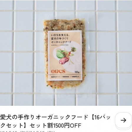
愛犬の手作りオーガニックフード【16パッ
こ
クセット】セット割1500円OFF