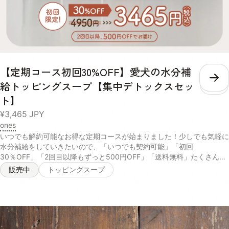
【定期コース初回30%OFF】愛犬の水分補
こ
給トッピングスープ【集中デトックスセッ
ト】
¥3,465
JPY
ones
いつでも解約可能なお得な定期コースが始まりました！少しでも気軽に
水分補給をしていきたいので、「いつでも契約可能」「初回
30％OFF」「2回目以降もずっと500円OFF」「送料無料」たくさんの
特典をご用意しております。お試しください！ ＝＝＝＝＝＝＝＝＝＝
販売中
トッピングスープ
＝＝＝＝＝＝＝＝＝＝ ※ 2回目以降は¥4,450、定価から¥500オフでお
届けになります。 ※初回割引料金での複数回購入は禁止してお受けして
おります。 定期コース追加後、退会された会以降につきましては、再
度定期コース追加時に初回割引が適応されない場合がございます。 ※定
期コースの2回目の決済は初回の決済から30日後となります。 ※ マイ
ページより定期コースの種類変更、契約などがございます。また、2回