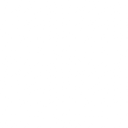
ただき、解凍後は密封容器に移し冷蔵庫に保存し、その日のうちに食べ
きってください。 保存方法 マイナス18度以下で保存 与え方 急に全量
を与えるとお腹がびっくりしてしまうので徐々に慣れさせてからお使い
いただくのをおすすめしてます！● 与え方初日～5日目まずはいつもの
ドッグフードに少量を混ぜてみます。食欲やうんちの様子を見ながら、
半々を目指して加減していきます。※ご注文前に今までのドッグフード
をある程度ご準備ください。6日目～少しずつonesのオーガニックフー
ドの量を増やしていきます。ドッグフードとの割合が2:1～3:1になるま
で増やしてみます。10日～2週間このくらいの期間を目安に全量をones
のオーガニックフードに切り替えて移行は完了です。1パック（具材
50gスープ50g）は2.5キロくらいのわんちゃんの1食分を目安にお作り
しております。わんちゃんの体質によってごはんの量は個体差が大きく
ございます。毎日のお散歩の量、おやつの有無、痩せさせたい、太らせ
たいなど、体型を今後どうしていきたいかで与える量は大きく変わって
いくので日々愛犬の身体を観察しながら量はご調整くださいませ。 成
分値 100gパック内（季節により食材のもつ水分量によって多少前後し
ますが具材がおよそ50g、スープがおよそ50gとなります）お肉に関し
ましては、無投薬飼育の若鶏のむね肉のみを脂質の多い皮を取り除き、
1パックにつき35グラム使用しております。●チキン【酵素玄米メニュ
ー】エネルギー75タンパク質8.67g脂質0.76g炭水化物8.19g糖質
7.27g【有機さつまいもメニュー】エネルギー87タンパク質8.4g脂質
0.64g炭水化物7.91g糖質6.8g●ポーク【酵素玄米メニュー】エネルギ