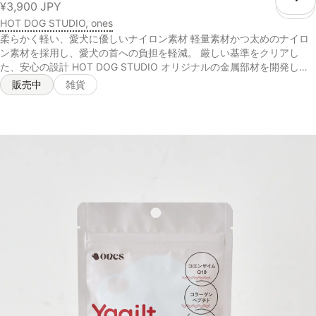
こ
¥3,900
JPY
HOT DOG STUDIO, ones
柔らかく軽い、愛犬に優しいナイロン素材 軽量素材かつ太めのナイロ
ン素材を採用し、愛犬の首への負担を軽減。 厳しい基準をクリアし
た、安心の設計 HOT DOG STUDIO オリジナルの金属部材を開発し、
強度を向上。JIS規格基準の引っ張り強度テストをクリアしています。
販売中
雑貨
オーナーにも優しい、ソフトな持ち手 持ち手部分には、手触りの良い
柔らかな綿素材を採用。引っ張る力の強い愛犬でも、手首が痛くない優
しい設計です。 小型犬~大型犬まで、幅広く着用可能 体重約40kgの大
型犬までお散歩で使用可能な強度設計で、幅広い愛犬に着用させること
ができます。 <サイズ> 首輪（S）：太さ2.5cm、長さ21cm〜30cm 首
輪（M）：太さ2.5cm、長さ 28.5cm〜44cm <素材> 持ち手部分 : ア
クリル + シリコーン 本体部分 : ナイロン