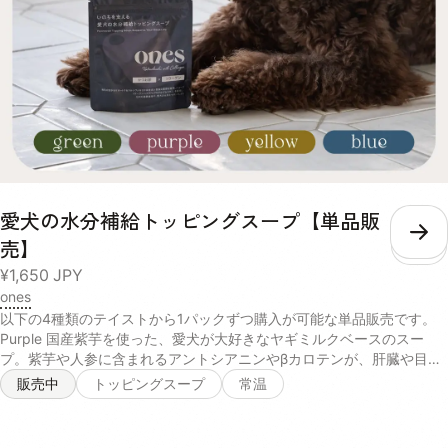
（栽培期間中農薬・化学肥料不使用）, 本葛粉（無添加）, 天然かつお
の中骨パウダー（無添加）, 塩（天然の自然塩）, 水:室戸海洋深層水
（硬度0の超軟水） 【ポーク×さつまいも】ぶたもも肉（無薬飼育）,
さつまいも（有機農産物）, 舞茸（有機農産物）, 大根（有機農産物）,
人参（有機農産物）, 小松菜（有機農産物）, 椎茸どんこ（天日乾燥の
もの）, 本葛粉（無添加）, 天然かつおの中骨パウダー（無添加）, 水:室
戸海洋深層水（硬度0の超軟水）, 消費期限 約3週間※当社の商品は無投
薬肉を使用し、保存料も無添加のため、消費期限が短いことをご理解い
ただき、解凍後は密封容器に移し冷蔵庫に保存し、その日のうちに食べ
きってください。 保存方法 マイナス18度以下で保存 与え方 急に全量
愛犬の水分補給トッピングスープ【単品販
を与えるとお腹がびっくりしてしまうので徐々に慣れさせてからお使い
いただくのをおすすめしてます！● 与え方初日～5日目まずはいつもの
こ
売】
ドッグフードに少量を混ぜてみます。食欲やうんちの様子を見ながら、
¥1,650
JPY
半々を目指して加減していきます。※ご注文前に今までのドッグフード
ones
をある程度ご準備ください。6日目～少しずつonesのオーガニックフー
ドの量を増やしていきます。ドッグフードとの割合が2:1～3:1になるま
以下の4種類のテイストから1パックずつ購入が可能な単品販売です。
で増やしてみます。10日～2週間このくらいの期間を目安に全量をones
Purple 国産紫芋を使った、愛犬が大好きなヤギミルクベースのスー
のオーガニックフードに切り替えて移行は完了です。1パック（具材
プ。紫芋や人参に含まれるアントシアニンやβカロテンが、肝臓や目の
50gスープ50g）は2.5キロくらいのわんちゃんの1食分を目安にお作り
健康を維持します。 【ヤギ乳、にんじんパウダー、脱脂米ぬか、ムラ
販売中
トッピングスープ
常温
しております。わんちゃんの体質によってごはんの量は個体差が大きく
サキ芋パウダー、ポークパウダー、イヌリン(一部に乳成分を含む)】
ございます。毎日のお散歩の量、おやつの有無、痩せさせたい、太らせ
Yellow さつまいもやかぼちゃの自然な甘みを活かしたカロテンたっぷ
たいなど、体型を今後どうしていきたいかで与える量は大きく変わって
りのスープ。葛のサポニンやクランベリーのキナ酸などの成分が、愛犬