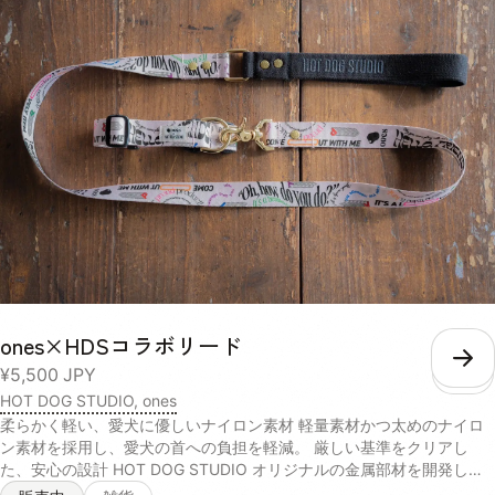
目の決済以降からは配送期間の変更も可能です。 ＝＝＝＝＝＝＝＝＝
＝＝＝＝＝＝＝＝＝＝＝ 「ones集中デトックスセット」には以下の4
種類のテイストから、3パックを自由に個数を選択して購入が可能で
す。 Purple 国産紫芋を使った、愛犬が大好きなヤギミルクベースのス
ープ。紫芋や人参に含まれるアントシアニンやβカロテンが、肝臓や目
の健康を維持します。 【ヤギ乳、にんじんパウダー、脱脂米ぬか、ム
ラサキ芋パウダー、ポークパウダー、イヌリン(一部に乳成分を含む)】
Yellow さつまいもやかぼちゃの自然な甘みを活かしたカロテンたっぷ
りのスープ。葛のサポニンやクランベリーのキナ酸などの成分が、愛犬
の腎臓や尿路の健康を保ちます。 【サツマイモ末、脱脂米ぬか、かぼ
ちゃパウダー、小豆パウダー、ホエイパウダー、本葛粉、クランベリー
濃縮果汁、マルトデキストリン(一部に乳成分を含む)】 Green 天然の
旨味たっぷり！北海道産昆布とチーズの香りが食欲をそそるスープ。パ
パイヤ酵素や乳酸菌、食物繊維が愛犬の口内環境をケアし、お腹の調子
を整えます。 【チーズパウダー、ゴボウ末、脱脂米ぬか、昆布末、パ
ones×HDSコラボリード
パイヤ末、マイタケ子実体パウダー(一部に乳成分を含む)】 Blue 毎日
こ
¥5,500
JPY
の散歩をサポートするカルシウムなどの栄養素が豊富な鰹節を使ったス
ープ。コラーゲンペプチドとアセチルグルコサミンを配合し、日々の健
HOT DOG STUDIO, ones
康維持や、愛犬の元気をサポートします。 【かつお節パウダー、乾燥
柔らかく軽い、愛犬に優しいナイロン素材 軽量素材かつ太めのナイロ
マッシュポテトパウダー、フィッシュコラーゲンペプチド、N-アセチ
ン素材を採用し、愛犬の首への負担を軽減。 厳しい基準をクリアし
ルグルコサミン、ホワイトキクラゲ抽出物】 紫 黄色 緑 青 水分 4.0%
た、安心の設計 HOT DOG STUDIO オリジナルの金属部材を開発し、
4.9% 5.6% 4.5% 粗い白質 13.7% 11.9% 18.8% 63.5% 粗脂肪 9.7%
強度を向上。JIS規格基準の引っ張り強度テストをクリアしています。