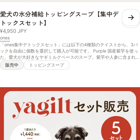
さい。 体重 推奨摂取水分量/1日 推奨給与量/月 超小型犬小型犬 〜
440ml 1セット 中型犬 440ml〜1010ml 2セット 大型犬超大型犬
愛犬の水分補給トッピングスープ【集中デ
1010ml〜 3セット
こ
トックスセット】
¥4,950
JPY
ones
「ones集中デトックスセット」には以下の4種類のテイストから、3パ
ックを自由に個数を選択して購入が可能です。 Purple 国産紫芋を使っ
た、愛犬が大好きなヤギミルクベースのスープ。紫芋や人参に含まれる
アントシアニンやβカロテンが、肝臓や目の健康を維持します。 【ヤギ
販売中
トッピングスープ
乳、にんじんパウダー、脱脂米ぬか、ムラサキ芋パウダー、ポークパウ
ダー、イヌリン(一部に乳成分を含む)】 Yellow さつまいもやかぼちゃ
の自然な甘みを活かしたカロテンたっぷりのスープ。葛のサポニンやク
ランベリーのキナ酸などの成分が、愛犬の腎臓や尿路の健康を保ちま
す。 【サツマイモ末、脱脂米ぬか、かぼちゃパウダー、小豆パウダ
ー、ホエイパウダー、本葛粉、クランベリー濃縮果汁、マルトデキスト
リン(一部に乳成分を含む)】 Green 天然の旨みたっぷり！北海道産昆
布とチーズの香りが食欲をそそるスープ。パパイヤ酵素や乳酸菌、食物
繊維が愛犬の口内環境をケアし、お腹の調子を整えます。 【チーズパ
ウダー、ゴボウ末、脱脂米ぬか、昆布末、パパイヤ末、マイタケ子実体
パウダー(一部に乳成分を含む)】 Blue 毎日の散歩をサポートするカル
シウムなどの栄養素が豊富な鰹節を使ったスープ。コラーゲンペプチド