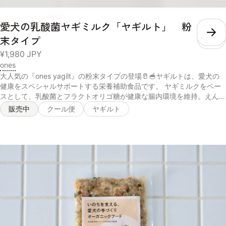
愛犬の乳酸菌ヤギミルク「ヤギルト」 粉
こ
末タイプ
¥1,980
JPY
ones
大人気の『ones yagilt』の粉末タイプの登場🥛🥣ヤギルトは、愛犬の
健康をスペシャルサポートする栄養補助食品です。 ヤギミルクをベー
スとして、乳酸菌とフラクトオリゴ糖が健康な腸内環境を維持。えんど
う豆たんぱくとコラーゲンが日々の活力を、コエンザイムQ10が元気な
販売中
クール便
ヤギルト
毎日を応援します✨ 普通のヤギミルクとは違い、厳選されたサポート
成分を配合することで、腸内細菌叢の最適化と身体の健康維持に貢献し
ます🐶 腸から全身に健やかなエネルギーを供給することができるの
で、愛犬が美味しく健康的な身体づくりをすることが可能。 パピーか
らシニアまで使用でき、体調に不安がある愛犬にも安心して与えること
ができる商品です。 内容量 40g 原材料 ヤギ乳 、エンドウ豆タンパ
ク、イヌリン（食物繊維）乳酸菌（殺菌）、フラクトオリゴ糖、コラー
ゲンペプチドコエンザイムQ10（一部に乳成分・ゼラチンを含む） 消
費期限 未開封の状態で製造から2年 保存方法 パウチの口をしっかりと
決めて、日光・高温多湿の場所を避けて保存し、開封後は賞味期限にし
っかりと早めにお使いください 与え方 小さじ一杯あたり100mlのお水