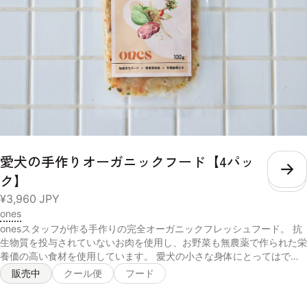
やぬるま湯で溶かして与えてください。フードにトッピングするとより
栄養素の吸収を補助してくれます。※愛犬の体重や食いつきによって量
を調整してください 成分値 熱量：186kcal/40g リン：188mg/40g た
ん白質：36.8%以上 脂質：19.5%以上 粗繊維：0.1%以下 灰分：4.9%
水分：3.0%
愛犬の手作りオーガニックフード【4パッ
こ
ク】
¥3,960
JPY
ones
onesスタッフが作る手作りの完全オーガニックフレッシュフード。 抗
生物質を投与されていないお肉を使用し、お野菜も無農薬で作られた栄
養価の高い食材を使用しています。 愛犬の小さな身体にとってはでき
るだけ排除したい、化学的な農薬への配慮、抗生物質などが一切使われ
販売中
クール便
フード
ていないので安心して与えることができます。 有機発酵玄米は、毎日
食べ続けることで腸内環境を改善し免疫力ＵＰにつながるのでとくにお