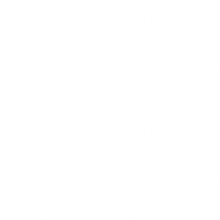
すすめです。 オーガニックの食材は食材自体の天然の香りがたっぷり
で愛犬の食欲をUPさせるので偏食、少食のわんちゃんはトッピングな
どでぜひ、与えてみてください！ 商品名 オーガニックフード 内容量
100g 原材料 【チキン×玄米】とり胸肉（無投薬飼育）, 玄米（有機栽
培米）, 舞茸（有機農産物）, 大根（有機農産物）, 人参（有機農産物）,
小松菜（有機農産物）, 椎茸どんこ（天日乾燥のもの）, 小豆（栽培期
間中農薬・化学肥料不使用）, 本葛粉（無添加）, 天然かつおの中骨パ
ウダー（無添加）, 塩（天然の自然塩）, 水:室戸海洋深層水（硬度0の
超軟水 【チキン×さつまいも】とり胸肉（無投薬飼育）, さつまいも
（有機農産物）, 舞茸（有機農産物）, 大根（有機農産物）, 人参（有機
農産物）, 小松菜（有機農産物）, 椎茸どんこ（天日乾燥のもの）, 本葛
粉（無添加）, 天然かつおの中骨パウダー（無添加）, 水:室戸海洋深層
水（硬度0の超軟水）, 【ポーク×玄米】ぶたもも肉（無薬飼育）, 玄米
（有機栽培米）, 舞茸（有機農産物）, 大根（有機農産物）, 人参（有機
農産物）, 小松菜（有機農産物）, 椎茸どんこ（天日乾燥のもの）, 小豆
（栽培期間中農薬・化学肥料不使用）, 本葛粉（無添加）, 天然かつお
の中骨パウダー（無添加）, 塩（天然の自然塩）, 水:室戸海洋深層水
（硬度0の超軟水） 【ポーク×さつまいも】ぶたもも肉（無薬飼育）,
さつまいも（有機農産物）, 舞茸（有機農産物）, 大根（有機農産物）,
人参（有機農産物）, 小松菜（有機農産物）, 椎茸どんこ（天日乾燥の
もの）, 本葛粉（無添加）, 天然かつおの中骨パウダー（無添加）, 水:室
戸海洋深層水（硬度0の超軟水）, 消費期限 約3週間※当社の商品は無投
薬肉を使用し、保存料も無添加のため、消費期限が短いことをご理解い