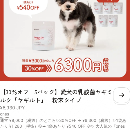
とアセチルグルコサミンを配合し、日々の健康維持や、愛犬の元気をサ
ポートします。 【かつお節パウダー、乾燥マッシュポテトパウダー、
フィッシュコラーゲンペプチド、N-アセチルグルコサミン、ホワイト
キクラゲ抽出物】 Purple Yellow Green Blue 水分 4.0% 4.9% 5.6%
4.5% 粗たん白質 13.7% 11.9% 18.8% 63.5% 粗脂肪 9.7% 1.6% 14.4%
2.5% 粗繊維 1.9% 2.4% 3.8% 0.6% 粗灰分 9.0% 5.0% 12.4% 2.9% リ
ン 600mg/40g 352mg/40g 520mg/40g 116mg/40g 熱量
158kcal/40g 148kcal/40g 160kcal/40g 153kcal/40g 内容量 40g×1
パック 賞味期限 / 保存方法 未開封の状態で製造から2年。 パウチの口
をしっかりと決めて、日光・高温多湿の場所を避けて保存し、開封後は
賞味期限にしっかりと早めにお使いください。 給与 愛犬の体重に合わ
せた必要な水分量や、普段飲んでいるお水の量によって、スープを考え
る量は違います。 愛犬の身体の状態をよく見ながら、不足している水
分を補うように量を調整してください。 体重 推奨摂取水分量/1日 推奨
給与量/月 超小型犬小型犬 〜440ml 1セット 中型犬 440ml〜1010ml 2
【30％オフ 5パック】愛犬の乳酸菌ヤギミ
セット 大型犬超大型犬 1010ml〜 3セット
こ
ルク「ヤギルト」 粉末タイプ
¥6,930
JPY
ones
通常 ¥9,000（税抜）のところ✨30％OFF → ¥6,300（税抜）✨1袋あ
たり ¥1,260（税抜）🐶➡ 1袋あたり ¥540 OFF 🐶✨ 大人気の『ones