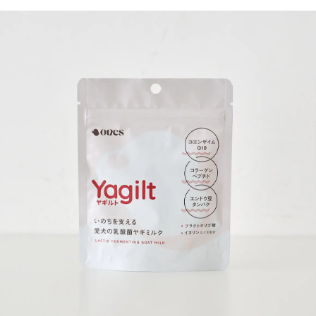
で、愛犬が美味しく健康的な身体づくりをすることが可能。 パピーか
らシニアまで使用でき、体調に不安がある愛犬にも安心して与えること
ができる商品です。 内容量 40g 原材料 ヤギ乳 、エンドウ豆タンパ
ク、イヌリン（食物繊維）乳酸菌（殺菌）、フラクトオリゴ糖、コラー
ゲンペプチドコエンザイムQ10（一部に乳成分・ゼラチンを含む） 消
費期限 未開封の状態で製造から2年 保存方法 パウチの口をしっかりと
決めて、日光・高温多湿の場所を避けて保存し、開封後は賞味期限にし
っかりと早めにお使いください 与え方 小さじ一杯あたり100mlのお水
やぬるま湯で溶かして与えてください。フードにトッピングするとより
栄養素の吸収を補助してくれます。※愛犬の体重や食いつきによって量
を調整してください 成分値 熱量：186kcal/40g リン：188mg/40g た
ん白質：36.8%以上 脂質：19.5%以上 粗繊維：0.1%以下 灰分：4.9%
水分：3.0%