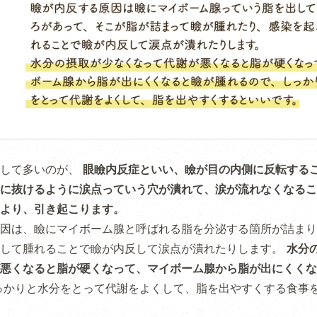
として多いのが、
眼瞼内反症といい、瞼が目の内側に反転する
に抜けるように涙点っていう穴が潰れて、涙が流れなくなるこ
より、引き起こります。
因は、瞼にマイボーム腺と呼ばれる脂を分泌する箇所が詰まり
こして腫れることで瞼が内反して涙点が潰れたりします。
水分
悪くなると脂が硬くなって、マイボーム腺から脂が出にくくな
っかりと水分をとって代謝をよくして、脂を出やすくする食事