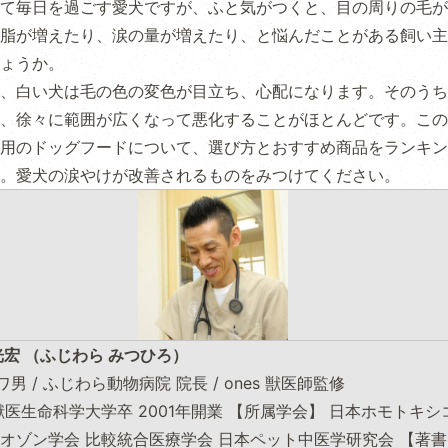
て毎日を過ごす愛犬ですが、ふと気がつくと、目の周りの毛が
脂が増えたり、涙の量が増えたり、と悩んだことがある飼い主
ょうか。
、白い犬は毛の色の変色が目立ち、心配になります。そのうち
、徐々に範囲が広くなって悪化することがほとんどです。この
用のドッグフードについて、選び方とおすすめ商品をランキン
。愛犬の涙やけが改善されるものをみつけてください。
光宏 （ふじわら みつひろ）
：シワ男 / ふじわら動物病院 院長 / ones 獣医師監修
獣医生命科学大学卒 2001年開業 【所属学会】 日本ホモトキ
オゾン学会 比較統合医療学会 日本ペット中医学研究会 【著書