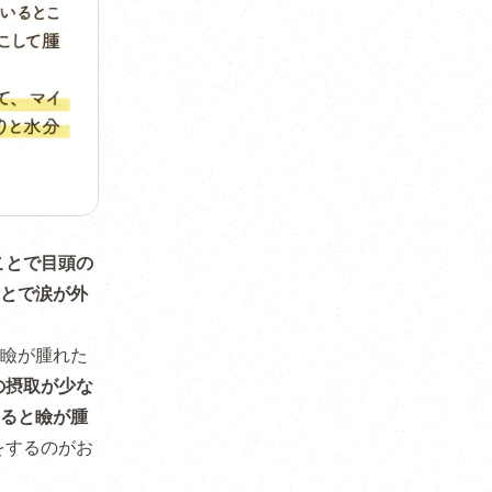
ことで目頭の
とで涙が外
瞼が腫れた
の摂取が少な
ると瞼が腫
をするのがお