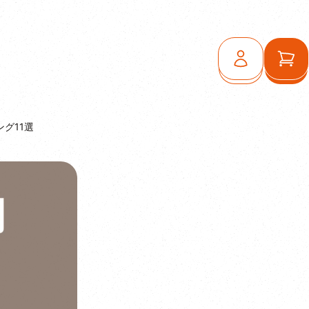
ログイン
カ
グ11選