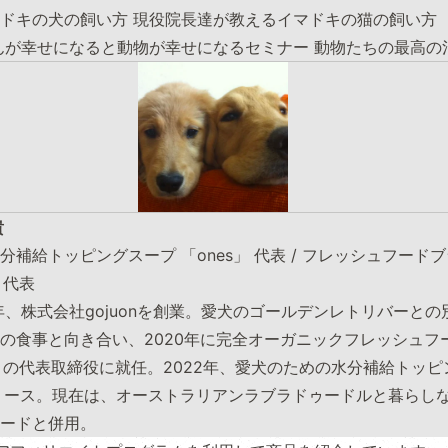
ドキの犬の飼い方 現役院長達が教えるイマドキの猫の飼い方 
んが幸せになると動物が幸せになるセミナー 動物たちの最高の
貴
補給トッピングスープ 「ones」 代表 / フレッシュフードブ
N」代表
8年、株式会社gojuonを創業。愛犬のゴールデンレトリバーと
の食事と向き合い、2020年に完全オーガニックフレッシュフー
IEN」の代表取締役に就任。2022年、愛犬のための水分補給トッ
リリース。現在は、オーストラリアンラブラドゥードルと暮らし
ードと併用。