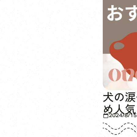
犬の涙
め人気
2024/8/15