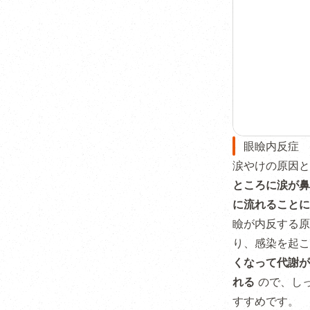
眼瞼内反症
涙やけの原因
ところに涙が鼻
に流れることに
瞼が内反する原
り、感染を起
くなって代謝が
れる
ので、し
すすめです。