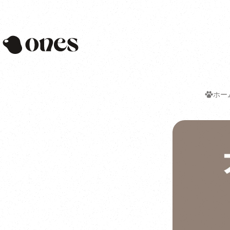
Ones
ホー