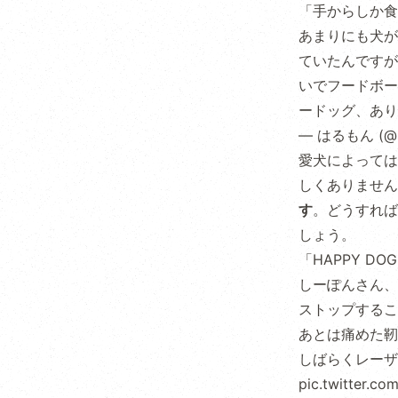
「手からしか食
あまりにも犬が
ていたんですが
いでフードボー
ードッグ、あり
— はるもん (@h
愛犬によっては
しくありません
す
。どうすれば
しょう。
「HAPPY 
しーぽんさん、
ストップするこ
あとは痛めた靭
しばらくレーザ
pic.twitter.co