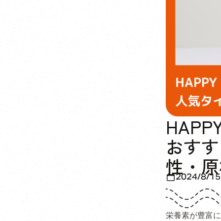
HAP
おすす
性・原
2024/8/15
栄養素が豊富に