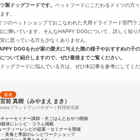
ツ製ドッグフードです。
ペットフードにこだわるドイツの方々
ます。
ドイツのペットショップでおこなわれた犬用ドライフード部門ラ
位に輝いています。そんなHAPPY DOGについて、詳しく知
安に思っている方も少なくありません。
APPY DOGをわが家の愛犬に与えた際の様子やおすすめの子
について紹介しますので、ぜひ最後までご覧ください。
ドッグフードに悩んでいる方は、ぜひ本記事を参考にしてくだ
著者
宮前 真樹（みやまえ まき）
onesブランドアンバサダー / 料理研究家
ルチャーセミナー講師・犬ごはんとおやつ開催
B媒体にレシピ・コラム掲載
ューティーレシピの提案・セミナーを開催
会・美養と季節のレシピワークショップ
ャーサロン・美養とオイル