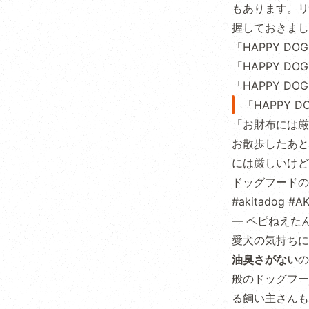
もあります。リ
握しておきまし
「HAPPY 
「HAPPY 
「HAPPY D
「HAPPY
「お財布には厳
お散歩したあと
には厳しいけど
ドッグフードの
#akitadog
#AK
— ペピねえたん (
愛犬の気持ちに
油臭さがない
の
般のドッグフー
る飼い主さんも