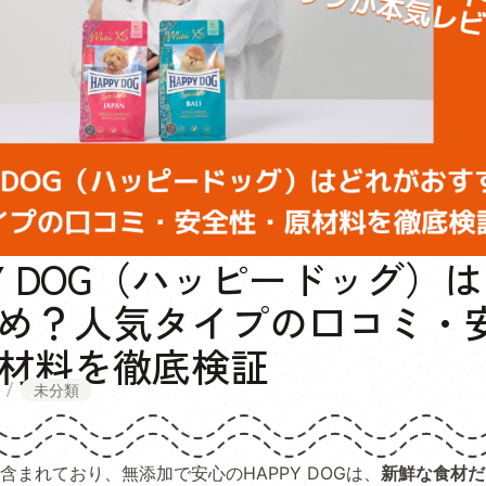
PY DOG（ハッピードッグ）
め？人気タイプの口コミ・
材料を徹底検証
未分類
含まれており、無添加で安心のHAPPY DOGは、
新鮮な食材だ