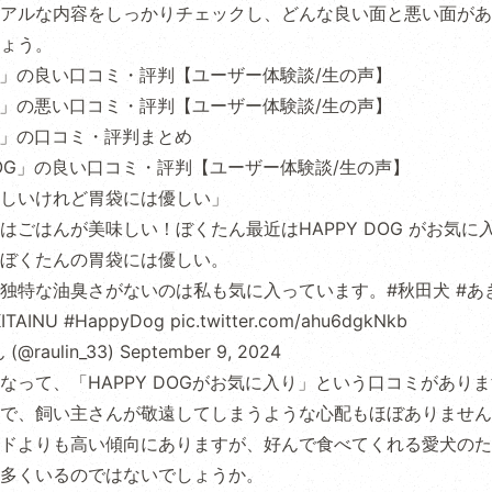
アルな内容をしっかりチェックし、どんな良い面と悪い面があ
ょう。
DOG」の良い口コミ・評判【ユーザー体験談/生の声】
DOG」の悪い口コミ・評判【ユーザー体験談/生の声】
OG」の口コミ・評判まとめ
 DOG」の良い口コミ・評判【ユーザー体験談/生の声】
しいけれど胃袋には優しい」
はごはんが美味しい！ぼくたん最近はHAPPY DOG がお気に
ぼくたんの胃袋には優しい。
独特な油臭さがないのは私も気に入っています。
#秋田犬
#あ
ITAINU
#HappyDog
pic.twitter.com/ahu6dgkNkb
@raulin_33)
September 9, 2024
なって、「HAPPY DOGがお気に入り」という口コミがあり
で、飼い主さんが敬遠してしまうような心配もほぼありません
ドよりも高い傾向にありますが、好んで食べてくれる愛犬のた
多くいるのではないでしょうか。