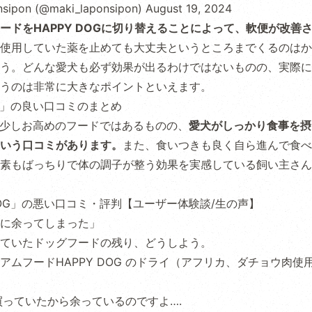
sipon (@maki_laponsipon)
August 19, 2024
ードをHAPPY DOGに切り替えることによって、軟便が改善
使用していた薬を止めても大丈夫というところまでくるのはか
う。どんな愛犬も必ず効果が出るわけではないものの、実際に
うのは非常に大きなポイントといえます。
OG」の良い口コミのまとめ
OGは少しお高めのフードではあるものの、
愛犬がしっかり食事を摂
いう口コミがあります。
また、食いつきも良く自ら進んで食べ
素もばっちりで体の調子が整う効果を実感している飼い主さん
 DOG」の悪い口コミ・評判【ユーザー体験談/生の声】
に余ってしまった」
ていたドッグフードの残り、どうしよう。
アムフードHAPPY DOG のドライ（アフリカ、ダチョウ肉使
を買っていたから余っているのですよ….