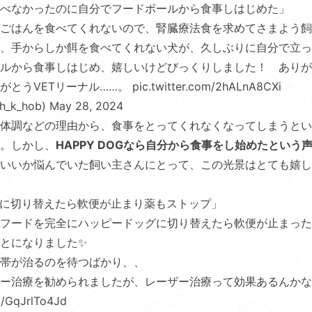
べなかったのに自分でフードボールから食事しはじめた」
ごはんを食べてくれないので、腎臓療法食を求めてさまよう飼
、手からしか餌を食べてくれない犬が、久しぶりに自分で立っ
ルから食事しはじめ、嬉しいけどびっくりしました！ ありが
がとうVETリーナル……。
pic.twitter.com/2hALnA8CXi
_k_hob)
May 28, 2024
体調などの理由から、食事をとってくれなくなってしまうとい
。しかし、
HAPPY DOGなら自分から食事をし始めたという
いいか悩んでいた飼い主さんにとって、この光景はとても嬉し
DOGに切り替えたら軟便が止まり薬もストップ」
フードを完全にハッピードッグに切り替えたら軟便が止まった
とになりました✨
帯が治るのを待つばかり、、
ー治療を勧められましたが、レーザー治療って効果あるんかな
m/GqJrlTo4Jd