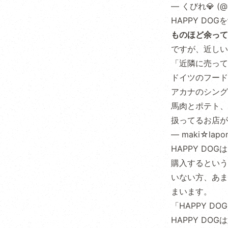
— くびれ💎 (@C
HAPPY D
ものほど余って
ですが、近しい
「近隣に売って
ドイツのフード
アカナのシング
馬肉とポテト、
扱ってるお店
— maki☆lapon
HAPPY DOG
購入するという
いない方、あま
まいます。
「HAPPY D
HAPPY DO