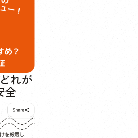
はどれが
安全
Share
けを厳選し