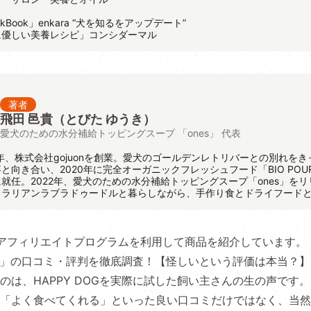
kBook」enkara “犬を知るをアップデート”
に優しい美養レシピ」コンシダーマル
著者
飛田 邑貴
（とびた ゆうき）
愛犬のための水分補給トッピングスープ 「ones」 代表
8年、株式会社gojuonを創業。愛犬のゴールデンレトリバーとの別れを
向き合い、2020年に完全オーガニックフレッシュフード「BIO POUR 
就任。2022年、愛犬のための水分補給トッピングスープ「ones」を
トラリアンラブラドゥードルと暮らしながら、手作り食とドライフード
アフィリエイトプログラムを利用して商品を紹介しています。
DOG」の口コミ・評判を徹底調査！【怪しいという評価は本当？】
のは、HAPPY DOGを実際に試した飼い主さんの生の声です
「よく食べてくれる」といった良い口コミだけではなく、当然