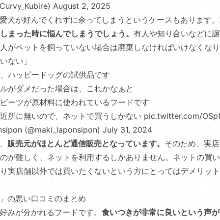
urvy_Kubire)
August 2, 2025
OGを愛犬が好んでくれずに余ってしまうというケースもあります。
しまった時に悩んでしまうでしょう。
有人や知り合いなどに譲
人がペットを飼っていない場合は廃棄しなければいけなくなり
いない」
、ハッピードッグの試供品です
ルがダメだった場合は、これかなぁと
ビーツが原材料に使われているフードです
が近所に無いので、ネットで買うしかない
pic.twitter.com/OSp
sipon (@maki_laponsipon)
July 31, 2024
は、
販売元がほとんど通信販売となっています。
そのため、実店
のが難しく、ネットを利用するしかありません。ネットの買い
り実店舗以外では買いたくないという方にとってはデメリット
OG」の悪い口コミのまとめ
Gは好みが分かれるフードです。
食いつきが非常に良いという声が