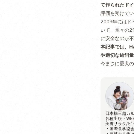
て作られたドイ
評価を受けてい
2009年には
いて、堂々の2
に安全なのか不
本記事では、H
や適切な給餌量
今まさに愛犬の
日本橋三越カ
各種出版・WE
美養サラダ/ビ
・国際食学協
・三越カルチ