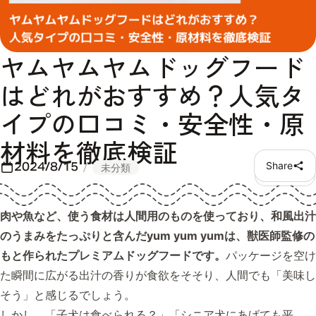
ヤムヤムヤムドッグフード
はどれがおすすめ？人気タ
イプの口コミ・安全性・原
材料を徹底検証
2024/8/15
Share
未分類
肉や魚など、使う食材は人間用のものを使っており、和風出汁
のうまみをたっぷりと含んだyum yum yumは、獣医師監修の
もと作られたプレミアムドッグフードです。
パッケージを空け
た瞬間に広がる出汁の香りが食欲をそそり、人間でも「美味し
そう」と感じるでしょう。
しかし、「子犬は食べられる？」「シニア犬にあげても平