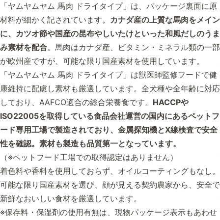
「ヤムヤムヤム 馬肉 ドライタイプ」は、パッケージ裏面に原
材料が細かく記されています。
カナダ産の上質な馬肉をメイン
に、カツオ節や国産の昆布やしいたけといった和風だしのうま
み素材を配合
。馬肉はカナダ産、ビタミン・ミネラル類の一部
が欧州産ですが、可能な限り国産素材を使用しています。
「ヤムヤムヤム 馬肉 ドライタイプ」は獣医師監修フードで健
康維持に配慮し素材も厳選しています。全犬種や全年齢に対応
しており、AAFCO適合の総合栄養食です。
HACCPや
ISO22005を取得している食品会社運営の国内にあるペットフ
ード専用工場で製造されており、金属探知機とX線検査で安全
性を確認。素材も製造も品質第一となっています。
（※ペットフード工場での取得認定はありません）
着色料や香料を使用しておらず、オイルコーティングもなし。
可能な限り国産素材を選び、顔が見える契約農家から、安全で
新鮮なおいしい食材を厳選しています。
※保存料・保湿剤の使用有無は、現物パッケージ表示もあわせ