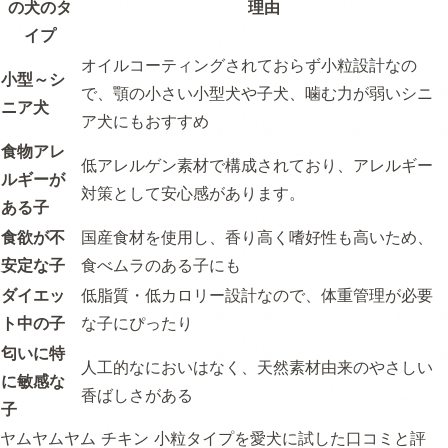
の犬のタ
理由
イプ
オイルコーティングされておらず小粒設計なの
小型～シ
で、顎の小さい小型犬や子犬、噛む力が弱いシニ
ニア犬
ア犬にもおすすめ
食物アレ
低アレルゲン素材で構成されており、アレルギー
ルギーが
対策として安心感があります。
ある子
食欲が不
国産食材を使用し、香り高く嗜好性も高いため、
安定な子
食べムラのある子にも
ダイエッ
低脂質・低カロリー設計なので、体重管理が必要
ト中の子
な子にぴったり
匂いに特
人工的なにおいはなく、天然素材由来のやさしい
に敏感な
香ばしさがある
子
ヤムヤムヤム チキン 小粒タイプを愛犬に試した口コミと評