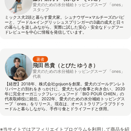
愛犬のための水分補給トッピングスープ 「ones」
スタッフ
ミックス犬2頭と暮らす愛犬家。シュナウザー×マルチーズのパピ
ーと、プードル×イングリッシュスプリンガーの3歳の成犬と日々
の暮らしを楽しみながら、実際に試した安心・安全なドッグフー
ドレビューを中心に情報を発信しています。
著者
飛田 邑貴
（とびた ゆうき）
愛犬のための水分補給トッピングスープ 「ones」
代表
【経歴】2018年、株式会社gojuonを創業。愛犬のゴールデンレト
リバーとの別れをきっかけに、愛犬たちの食事と向き合い、2020
年に完全オーガニックフレッシュフード「BIO POUR CHIEN」の
代表取締役に就任。2022年、愛犬のための水分補給トッピングス
ープ「ones」をリリース。現在は、オーストラリアンラブラドゥ
ードルと暮らしながら、手作り食とドライフードと併用。
※当サイトではアフィリエイトプログラムを利用して商品を紹