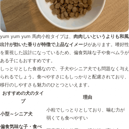
yum yum yum 馬肉小粒タイプは、
肉肉しいというよりも和風
出汁が効いた香りが特徴で上品なイメージ
があります。嗜好性
を重視した設計になっているため、偏食気味な子や食べムラが
ある子にもおすすめです。
しっとりとした食感なので、子犬やシニア犬でも問題なく与え
られるでしょう。食べやすさにもしっかりと配慮されており、
移行のしやすさも魅力のひとつといえます。
おすすめの犬のタイ
理由
プ
小粒でしっとりとしており、噛む力が
小型～シニア犬
弱くても食べやすい
偏食気味な子・食べ