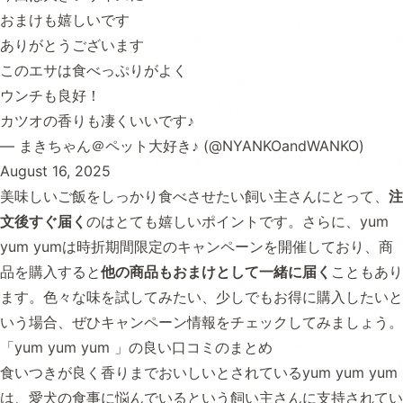
おまけも嬉しいです
ありがとうございます
このエサは食べっぷりがよく
ウンチも良好！
カツオの香りも凄くいいです♪
— まきちゃん＠ペット大好き♪ (@NYANKOandWANKO)
August 16, 2025
美味しいご飯をしっかり食べさせたい飼い主さんにとって、
注
文後すぐ届く
のはとても嬉しいポイントです。さらに、yum
yum yumは時折期間限定のキャンペーンを開催しており、商
品を購入すると
他の商品もおまけとして一緒に届く
こともあり
ます。色々な味を試してみたい、少しでもお得に購入したいと
いう場合、ぜひキャンペーン情報をチェックしてみましょう。
「yum yum yum 」の良い口コミのまとめ
食いつきが良く香りまでおいしいとされているyum yum yum
は、愛犬の食事に悩んでいるという飼い主さんに支持されてい