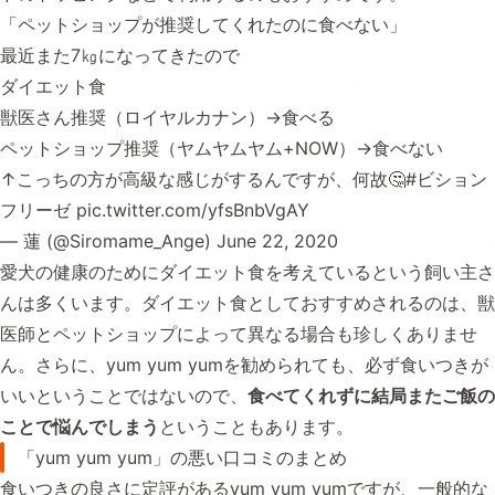
「ペットショップが推奨してくれたのに食べない」
最近また7㎏になってきたので
ダイエット食
獣医さん推奨（ロイヤルカナン）→食べる
ペットショップ推奨（ヤムヤムヤム+NOW）→食べない
↑こっちの方が高級な感じがするんですが、何故🤔
#ビション
フリーゼ
pic.twitter.com/yfsBnbVgAY
— 蓮 (@Siromame_Ange)
June 22, 2020
愛犬の健康のためにダイエット食を考えているという飼い主さ
んは多くいます。ダイエット食としておすすめされるのは、獣
医師とペットショップによって異なる場合も珍しくありませ
ん。さらに、yum yum yumを勧められても、必ず食いつきが
いいということではないので、
食べてくれずに結局またご飯の
ことで悩んでしまう
ということもあります。
「yum yum yum」の悪い口コミのまとめ
食いつきの良さに定評があるyum yum yumですが、一般的な