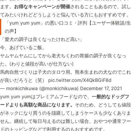
ます。
お得なキャンペーンが開催
されることもあるので、試し
てみたいけれどどうしようと悩んでいる方にもおすすめです。
「yum yum yum」の悪い口コミ・評判【ユーザー体験談/生
の声】
「愛犬の調子は良くなったけれど高い」
今、あげているご飯。
ヤムヤムヤムにしてから老犬ちくわの胃腸の調子が良くなっ
た。(わりと値段が高いが仕方ない)
馬肉自然づくりは子犬のタロウ用。熊本生まれの犬なのでこれ
が良いだろうと（笑）
pic.twitter.com/X4QkBGiF8d
— monkichikuwa (@monkichikuwa)
December 17, 2021
yum yum yumはプレミアムフードなので、
一般的なドッグフ
ードよりも高額な商品になります。
そのため、どうしても値段
がネックになり買うのを躊躇してしまうケースも少なくありま
せん。継続して毎日与えるのは難しい場合、おやつや通常フー
ドのトッピングなどで利用するのもおすすめです。