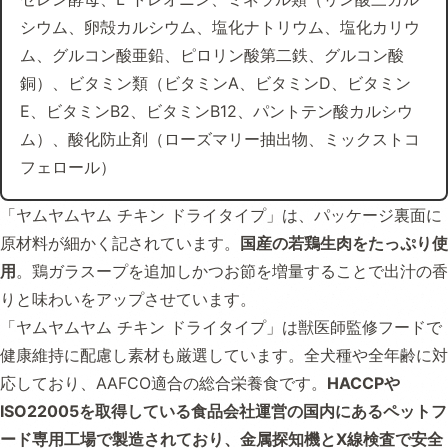
シウム、卵殻カルシウム、塩化ナトリウム、塩化カリウ
ム、グルコン酸亜鉛、ピロリン酸第二鉄、グルコン酸
銅）、ビタミン類（ビタミンA、ビタミンD、ビタミン
E、ビタミンB2、ビタミンB12、パントテン酸カルシウ
ム）、酸化防止剤（ローズマリー抽出物、ミックストコ
フェロール）
「ヤムヤムヤム チキン ドライタイプ」は、パッケージ裏面に
原材料が細かく記されています。
国産の若鶏生肉をたっぷり使
用
。鶏ガラスープを追加しかつお節を増量することで出汁の香
りと味わいをアップさせています。
「ヤムヤムヤム チキン ドライタイプ」は獣医師監修フードで
健康維持に配慮し素材も厳選しています。全犬種や全年齢に対
応しており、AAFCO適合の総合栄養食です。
HACCPや
ISO22005を取得している食品会社運営の国内にあるペットフ
ード専用工場で製造されており、金属探知機とX線検査で安全