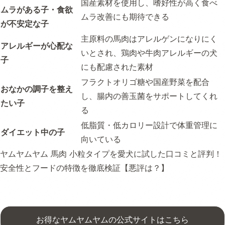
国産素材を使用し、嗜好性が高く食べ
ムラがある子・食欲
ムラ改善にも期待できる
が不安定な子
主原料の馬肉はアレルゲンになりにく
アレルギーが心配な
いとされ、鶏肉や牛肉アレルギーの犬
子
にも配慮された素材
フラクトオリゴ糖や国産野菜を配合
おなかの調子を整え
し、腸内の善玉菌をサポートしてくれ
たい子
る
低脂質・低カロリー設計で体重管理に
ダイエット中の子
向いている
ヤムヤムヤム 馬肉 小粒タイプを愛犬に試した口コミと評判！
安全性とフードの特徴を徹底検証【悪評は？】
お得なヤムヤムヤムの公式サイトはこちら