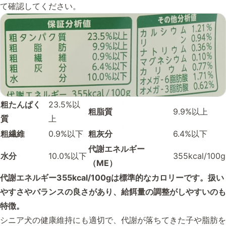
て確認してください。
粗たんぱく
23.5%以
粗脂質
9.9%以上
質
上
粗繊維
0.9%以下
粗灰分
6.4%以下
代謝エネルギー
水分
10.0%以下
355kcal/100g
（ME）
代謝エネルギー355kcal/100gは標準的なカロリーです。扱い
やすさやバランスの良さがあり、給餌量の調整がしやすいのも
特徴。
シニア犬の健康維持にも適切で、代謝が落ちてきた子や脂肪を