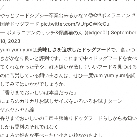
／
やっとフードジプシー卒業出来るかな？😊🐶
#ポメラニアン
#
国産ドッグフード
pic.twitter.com/VUfpOWKcCu
— ポメラニアンのリッチ&保護猫のん (@dgee01)
September
18, 2023
yum yum yumは
美味しさを追求したドッグフード
で、食いつ
きがかなり良いと評判です。これまで中々ドッグフードを食べ
てくれなかった子や、好き嫌いが激しくいいフードを見つける
のに苦労している飼い主さんは、ぜひ一度yum yum yumを試
してみてはいかがでしょうか。
「香りまでおいしいは本当だった」
にょろのカリカリお試しサイズをいろいろお試すターン
ヤムヤムヤム編
香りまでおいしいの自己主張通りドッグフードらしからぬ匂い
しかも香料のそれではなく
にょろの好きな平べったい小さい粒なのもよし