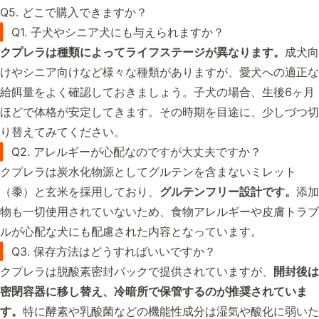
Q5. どこで購入できますか？
Q1. 子犬やシニア犬にも与えられますか？
クプレラは種類によってライフステージが異なります。
成犬向
けやシニア向けなど様々な種類がありますが、愛犬への適正な
給餌量をよく確認しておきましょう。子犬の場合、生後6ヶ月
ほどで体格が安定してきます。その時期を目途に、少しづつ切
り替えてみてください。
Q2. アレルギーが心配なのですが大丈夫ですか？
クプレラは炭水化物源としてグルテンを含まないミレット
（黍）と玄米を採用しており、
グルテンフリー設計です。
添加
物も一切使用されていないため、食物アレルギーや皮膚トラブ
ルが心配な犬にも配慮された内容となっています。
Q3. 保存方法はどうすればいいですか？
クプレラは脱酸素密封パックで提供されていますが、
開封後は
密閉容器に移し替え、冷暗所で保管するのが推奨されていま
す。
特に酵素や乳酸菌などの機能性成分は湿気や酸化に弱いた