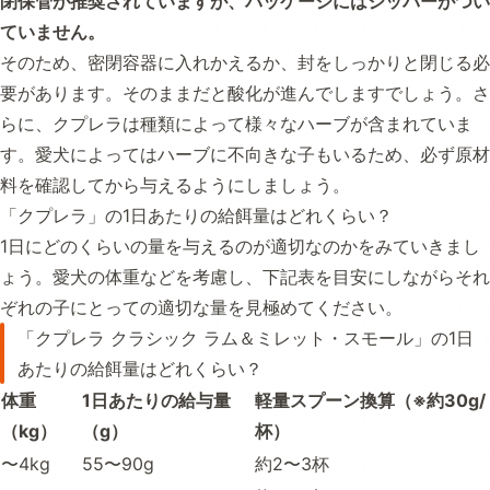
閉保管が推奨されていますが、パッケージにはジッパーがつい
ていません。
そのため、密閉容器に入れかえるか、封をしっかりと閉じる必
要があります。そのままだと酸化が進んでしますでしょう。さ
らに、クプレラは種類によって様々なハーブが含まれていま
す。愛犬によってはハーブに不向きな子もいるため、必ず原材
料を確認してから与えるようにしましょう。
「クプレラ」の1日あたりの給餌量はどれくらい？
1日にどのくらいの量を与えるのが適切なのかをみていきまし
ょう。愛犬の体重などを考慮し、下記表を目安にしながらそれ
ぞれの子にとっての適切な量を見極めてください。
「クプレラ クラシック ラム＆ミレット・スモール」の1日
あたりの給餌量はどれくらい？
体重
1日あたりの給与量
軽量スプーン換算（※約30g/
（kg）
（g）
杯）
〜4kg
55〜90g
約2〜3杯