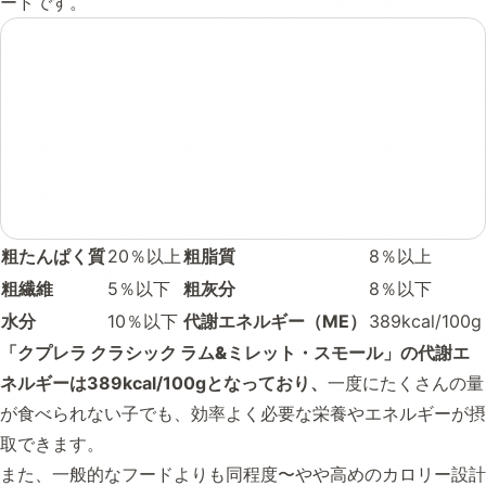
ードです。
粗たんぱく質
20％以上
粗脂質
8％以上
粗繊維
5％以下
粗灰分
8％以下
水分
10％以下
代謝エネルギー（ME）
389kcal/100g
「
クプレラ クラシック ラム&ミレット・スモール
」の代謝エ
ネルギーは389kcal/100gとなっており、
一度にたくさんの量
が食べられない子でも、効率よく必要な栄養やエネルギーが摂
取できます。
また、一般的なフードよりも同程度〜やや高めのカロリー設計