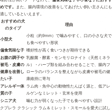
めです。
また、腸内環境の改善をしてあげたい飼い主さんにも
適しているといえます。
おすすめの犬
理由
のタイプ
小粒（約9mm）で噛みやすく、口の小さな犬で
小型犬
も食べやすい形状
偏食気味な子
嗜好性が高く食いつきが期待できる
お腹の調子や
乳酸菌・酵素・モンモリロナイト（天然ミネラ
被毛・皮膚の
ル）・ハーブ類を組み合わせることで、腸内フ
健康を改善し
ローラのバランスを整えながら皮膚や被毛の健
たい子
康維持に寄与
アレルギー体
ラム肉・魚中心の動物性たんぱく源と、低アレ
質の子
ルゲンなミレット・玄米を使用
シニア犬
噛む力が弱くなった子でも食べやすい設計
クプレラ クラシック ラム＆ミレット・スモールを愛犬に試し