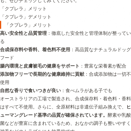
も、ぜひチェックしてみてください。
「クプレラ」メリット
「クプレラ」デメリット
「クプレラ」メリット
高い安全性と品質管理
：徹底した安全性と管理体制が整ってい
る
合成保存料や香料、着色料不使用
：高品質なナチュラルドッグ
フード
腸内環境と皮膚被毛の健康をサポート
：豊富な栄養素が配合
添加物フリーで長期的な健康維持に貢献
：合成添加物は一切不
使用
自然な香りで食いつきが良い
：食べムラがある子でも
オーストラリアの工場で製造され、合成保存料・着色料・香料
はすべて不使用。さらに、全原材料は非遺伝子組み換えで、
ヒ
ューマングレード基準の品質が確保されています。
酵素や乳酸
菌などが豊富に含まれているため、おなかの調子も整いやすく