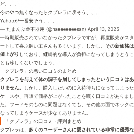
ど、、、
今のやつ無くなったらクプレラに戻そう、、、
Yahooが一番安そう、、、
— たまんぷ＠不器用 (@haeeeeeeesan)
April 13, 2025
一時期販売されていなかったクプレラですが、再度販売がスタ
ートして喜ぶ飼い主さんも多くいます。しかし、その
新価格は
値上がり
しており、継続的な導入が負担になってしまうとうこ
とも珍しくないでしょう。
「クプレラ」の悪い口コミのまとめ
クプレラを与えて体の調子を崩してしまったという口コミはあ
りません。
しかし、購入したいのに入荷待ちになってしまった
ケースや、再販で価格が上がったことを嘆く口コミがありまし
た。フードそのものに問題はなくても、その他の面でネックに
なってしまうケースが少なくありません。
「クプレラ」の口コミ・評判まとめ
クプレラは、
多くのユーザーさんに愛されている非常に優秀な