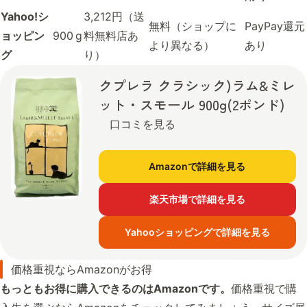
Yahoo!シ
3,212円（送
無料（ショップに
PayPay還元
ョッピン
900 g
料無料店あ
より異なる）
あり
グ
り）
クプレラ クラシック)ラム&ミレ
ット・スモール 900g(2ポンド)
口コミを見る
Amazonで詳細を見る
楽天市場で詳細を見る
Yahooショッピングで詳細を見る
価格重視ならAmazonがお得
もっともお得に購入できるのはAmazonです。
価格重視で購