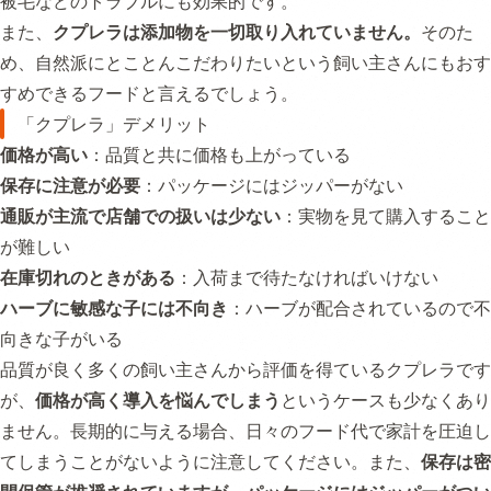
被毛などのトラブルにも効果的です。
また、
クプレラは添加物を一切取り入れていません。
そのた
め、自然派にとことんこだわりたいという飼い主さんにもおす
すめできるフードと言えるでしょう。
「クプレラ」デメリット
価格が高い
：品質と共に価格も上がっている
保存に注意が必要
：パッケージにはジッパーがない
通販が主流で店舗での扱いは少ない
：実物を見て購入すること
が難しい
在庫切れのときがある
：入荷まで待たなければいけない
ハーブに敏感な子には不向き
：ハーブが配合されているので不
向きな子がいる
品質が良く多くの飼い主さんから評価を得ているクプレラです
が、
価格が高く導入を悩んでしまう
というケースも少なくあり
ません。長期的に与える場合、日々のフード代で家計を圧迫し
てしまうことがないように注意してください。また、
保存は密