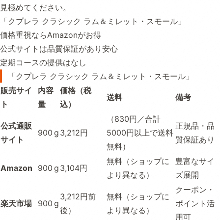
見極めてください。
「クプレラ クラシック ラム＆ミレット・スモール」
価格重視ならAmazonがお得
公式サイトは品質保証があり安心
定期コースの提供はなし
「クプレラ クラシック ラム＆ミレット・スモール」
販売サイ
内容
価格（税
送料
備考
ト
量
込）
（830円／合計
公式通販
正規品・品
900 g
3,212円
5000円以上で送料
サイト
質保証あり
無料）
無料（ショップに
豊富なサイ
Amazon
900 g
3,104円
より異なる）
ズ展開
クーポン・
3,212円前
無料（ショップに
楽天市場
900 g
ポイント活
後）
より異なる）
用可