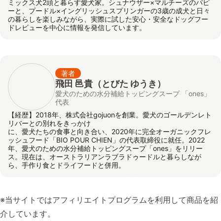
ミックス犬2頭と暮らす愛犬家。シュナウザー×マルチーズのパピ
ーと、プードル×イングリッシュスプリンガーの3歳の成犬と日々
の暮らしを楽しみながら、実際に試した安心・安全なドッグフー
ドレビューを中心に情報を発信しています。
著者
飛田 邑貴
（とびた ゆうき）
愛犬のための水分補給トッピングスープ 「ones」
代表
【経歴】2018年、株式会社gojuonを創業。愛犬のゴールデンレト
リバーとの別れをきっかけ
に、愛犬たちの食事と向き合い、2020年に完全オーガニックフレ
ッシュフード「BIO POUR CHIEN」の代表取締役に就任。2022
年、愛犬のための水分補給トッピングスープ「ones」をリリー
ス。現在は、オーストラリアンラブラドゥードルと暮らしなが
ら、手作り食とドライフードと併用。
※当サイトではアフィリエイトプログラムを利用して商品を紹
介しています。