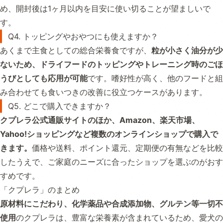
め、開封後は1ヶ月以内を目安に使い切ることが望ましいで
す。
Q4. トッピングやおやつにも使えますか？
あくまで主食としての総合栄養食ですが、
粒が小さく油分が少
ないため、ドライフードのトッピングやトレーニング時のごほ
うびとしても応用が可能
です。嗜好性が高く、他のフードと組
み合わせても食いつきの改善に役立つケースがあります。
Q5. どこで購入できますか？
クプレラ公式通販サイトのほか、Amazon、楽天市場、
Yahoo!ショッピングなど複数のオンラインショップで購入で
きます。
価格や送料、ポイント還元、定期便の有無などを比較
したうえで、ご家庭のニーズに合ったショップを選ぶのがおす
すめです。
「クプレラ」のまとめ
原材料にこだわり、化学薬品や合成添加物、グルテン等一切不
使用
のクプレラは、豊富な栄養素が含まれているため、愛犬の