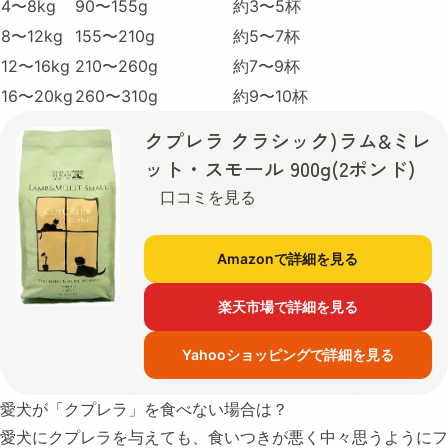
4〜8kg
90〜155g
約3〜5杯
8〜12kg
155〜210g
約5〜7杯
12〜16kg
210〜260g
約7〜9杯
16〜20kg
260〜310g
約9〜10杯
クプレラ クラシック)ラム&ミレ
ット・スモール 900g(2ポンド)
口コミを見る
Amazonで詳細を見る
楽天市場で詳細を見る
Yahooショッピングで詳細を見る
愛犬が「クプレラ」を食べない場合は？
愛犬にクプレラを与えても、食いつきが悪く中々思うようにフ