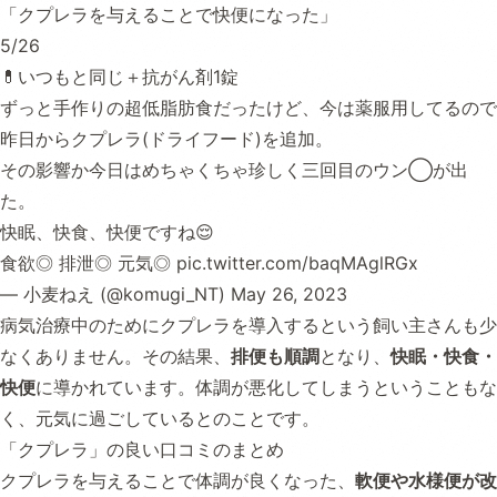
「クプレラを与えることで快便になった」
5/26
💊いつもと同じ＋抗がん剤1錠
ずっと手作りの超低脂肪食だったけど、今は薬服用してるので
昨日からクプレラ(ドライフード)を追加。
その影響か今日はめちゃくちゃ珍しく三回目のウン◯が出
た。
快眠、快食、快便ですね😌
食欲◎ 排泄◎ 元気◎
pic.twitter.com/baqMAglRGx
— 小麦ねえ (@komugi_NT)
May 26, 2023
病気治療中のためにクプレラを導入するという飼い主さんも少
なくありません。その結果、
排便も順調
となり、
快眠・快食・
快便
に導かれています。体調が悪化してしまうということもな
く、元気に過ごしているとのことです。
「クプレラ」の良い口コミのまとめ
クプレラを与えることで体調が良くなった、
軟便や水様便が改