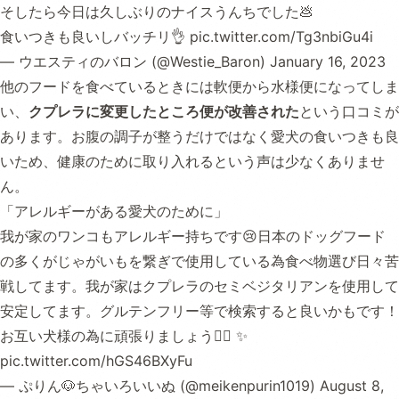
そしたら今日は久しぶりのナイスうんちでした💩
食いつきも良いしバッチリ👌
pic.twitter.com/Tg3nbiGu4i
— ウエスティのバロン (@Westie_Baron)
January 16, 2023
他のフードを食べているときには軟便から水様便になってしま
い、
クプレラに変更したところ便が改善された
という口コミが
あります。お腹の調子が整うだけではなく愛犬の食いつきも良
いため、健康のために取り入れるという声は少なくありませ
ん。
「アレルギーがある愛犬のために」
我が家のワンコもアレルギー持ちです😢日本のドッグフード
の多くがじゃがいもを繋ぎで使用している為食べ物選び日々苦
戦してます。我が家はクプレラのセミベジタリアンを使用して
安定してます。グルテンフリー等で検索すると良いかもです！
お互い犬様の為に頑張りましょう🐕‍🦺 ✨
pic.twitter.com/hGS46BXyFu
— ぷりん🐶ちゃいろいいぬ (@meikenpurin1019)
August 8,