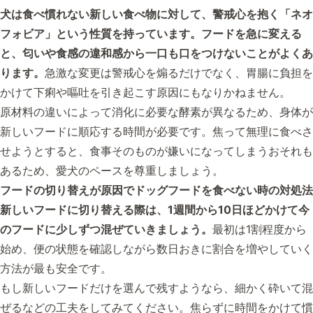
犬は食べ慣れない新しい食べ物に対して、警戒心を抱く「ネオ
フォビア」という性質を持っています。フードを急に変える
と、匂いや食感の違和感から一口も口をつけないことがよくあ
ります。
急激な変更は警戒心を煽るだけでなく、胃腸に負担を
かけて下痢や嘔吐を引き起こす原因にもなりかねません。
原材料の違いによって消化に必要な酵素が異なるため、身体が
新しいフードに順応する時間が必要です。焦って無理に食べさ
せようとすると、食事そのものが嫌いになってしまうおそれも
あるため、愛犬のペースを尊重しましょう。
フードの切り替えが原因でドッグフードを食べない時の対処法
新しいフードに切り替える際は、1週間から10日ほどかけて今
のフードに少しずつ混ぜていきましょう。
最初は1割程度から
始め、便の状態を確認しながら数日おきに割合を増やしていく
方法が最も安全です。
もし新しいフードだけを選んで残すようなら、細かく砕いて混
ぜるなどの工夫をしてみてください。焦らずに時間をかけて慣