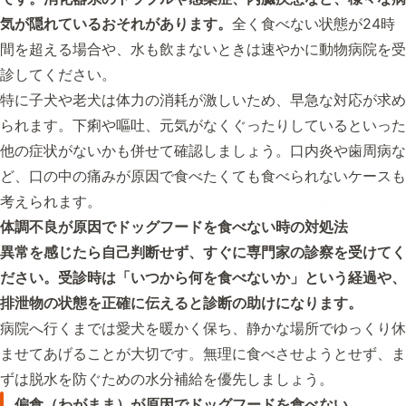
気が隠れているおそれがあります。
全く食べない状態が24時
間を超える場合や、水も飲まないときは速やかに動物病院を受
診してください。
特に子犬や老犬は体力の消耗が激しいため、早急な対応が求め
られます。下痢や嘔吐、元気がなくぐったりしているといった
他の症状がないかも併せて確認しましょう。口内炎や歯周病な
ど、口の中の痛みが原因で食べたくても食べられないケースも
考えられます。
体調不良が原因でドッグフードを食べない時の対処法
異常を感じたら自己判断せず、すぐに専門家の診察を受けてく
ださい。受診時は「いつから何を食べないか」という経過や、
排泄物の状態を正確に伝えると診断の助けになります。
病院へ行くまでは愛犬を暖かく保ち、静かな場所でゆっくり休
ませてあげることが大切です。無理に食べさせようとせず、ま
ずは脱水を防ぐための水分補給を優先しましょう。
偏食（わがまま）が原因でドッグフードを食べない