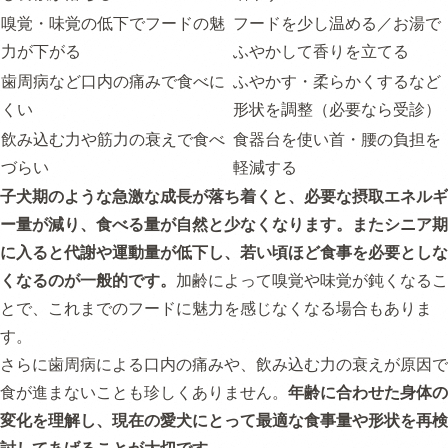
嗅覚・味覚の低下でフードの魅
フードを少し温める／お湯で
力が下がる
ふやかして香りを立てる
歯周病など口内の痛みで食べに
ふやかす・柔らかくするなど
くい
形状を調整（必要なら受診）
飲み込む力や筋力の衰えで食べ
食器台を使い首・腰の負担を
づらい
軽減する
子犬期のような急激な成長が落ち着くと、必要な摂取エネルギ
ー量が減り、食べる量が自然と少なくなります。またシニア期
に入ると代謝や運動量が低下し、若い頃ほど食事を必要としな
くなるのが一般的です。
加齢によって嗅覚や味覚が鈍くなるこ
とで、これまでのフードに魅力を感じなくなる場合もありま
す。
さらに歯周病による口内の痛みや、飲み込む力の衰えが原因で
食が進まないことも珍しくありません。
年齢に合わせた身体の
変化を理解し、現在の愛犬にとって最適な食事量や形状を再検