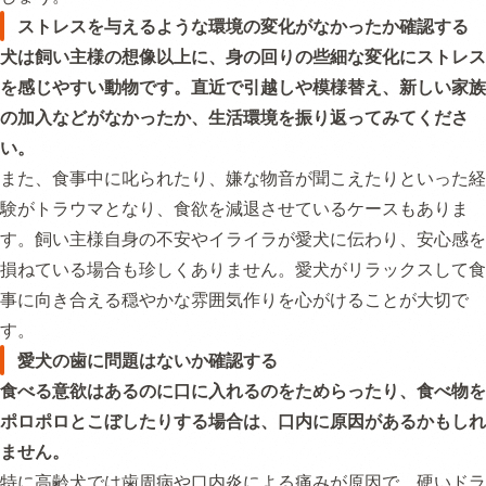
ストレスを与えるような環境の変化がなかったか確認する
犬は飼い主様の想像以上に、身の回りの些細な変化にストレス
を感じやすい動物です。直近で引越しや模様替え、新しい家族
の加入などがなかったか、生活環境を振り返ってみてくださ
い。
また、食事中に叱られたり、嫌な物音が聞こえたりといった経
験がトラウマとなり、食欲を減退させているケースもありま
す。飼い主様自身の不安やイライラが愛犬に伝わり、安心感を
損ねている場合も珍しくありません。愛犬がリラックスして食
事に向き合える穏やかな雰囲気作りを心がけることが大切で
す。
愛犬の歯に問題はないか確認する
食べる意欲はあるのに口に入れるのをためらったり、食べ物を
ポロポロとこぼしたりする場合は、口内に原因があるかもしれ
ません。
特に高齢犬では歯周病や口内炎による痛みが原因で、硬いドラ