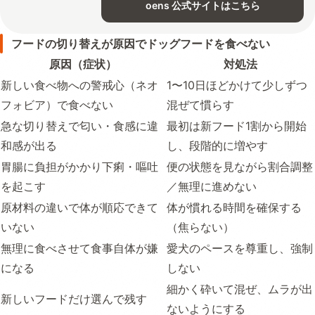
oens 公式サイトはこちら
フードの切り替えが原因でドッグフードを食べない
原因（症状）
対処法
新しい食べ物への警戒心（ネオ
1〜10日ほどかけて少しずつ
フォビア）で食べない
混ぜて慣らす
急な切り替えで匂い・食感に違
最初は新フード1割から開始
和感が出る
し、段階的に増やす
胃腸に負担がかかり下痢・嘔吐
便の状態を見ながら割合調整
を起こす
／無理に進めない
原材料の違いで体が順応できて
体が慣れる時間を確保する
いない
（焦らない）
無理に食べさせて食事自体が嫌
愛犬のペースを尊重し、強制
になる
しない
細かく砕いて混ぜ、ムラが出
新しいフードだけ選んで残す
ないようにする