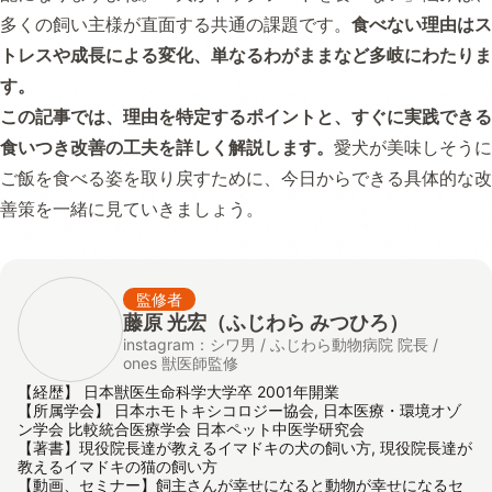
多くの飼い主様が直面する共通の課題です。
食べない理由はス
トレスや成長による変化、単なるわがままなど多岐にわたりま
す。
この記事では、理由を特定するポイントと、すぐに実践できる
食いつき改善の工夫を詳しく解説します。
愛犬が美味しそうに
ご飯を食べる姿を取り戻すために、今日からできる具体的な改
善策を一緒に見ていきましょう。
監修者
藤原 光宏（ふじわら みつひろ）
instagram：シワ男 / ふじわら動物病院 院長 /
ones 獣医師監修
【経歴】 日本獣医生命科学大学卒 2001年開業
【所属学会】 日本ホモトキシコロジー協会, 日本医療・環境オゾ
ン学会 比較統合医療学会 日本ペット中医学研究会
【著書】現役院長達が教えるイマドキの犬の飼い方, 現役院長達が
教えるイマドキの猫の飼い方
【動画、セミナー】飼主さんが幸せになると動物が幸せになるセ