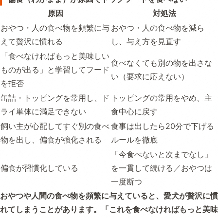
原因
対処法
おやつ・人の食べ物を頻繁に与
おやつ・人の食べ物を減ら
えて贅沢に慣れる
し、与え方を見直す
「食べなければもっと美味しい
食べなくても別の物を出さな
ものが出る」と学習してフード
い（要求に応えない）
を拒否
缶詰・トッピングを常用し、ド
トッピングの常用をやめ、主
ライ単体に満足できない
食中心に戻す
飼い主が心配してすぐ別の食べ
食事は出したら20分で下げる
物を出し、偏食が強化される
ルールを徹底
「今食べないと次までなし」
偏食が習慣化している
を一貫して続ける／おやつは
一度断つ
おやつや人間の食べ物を頻繁に与えていると、愛犬が贅沢に慣
れてしまうことがあります。「これを食べなければもっと美味