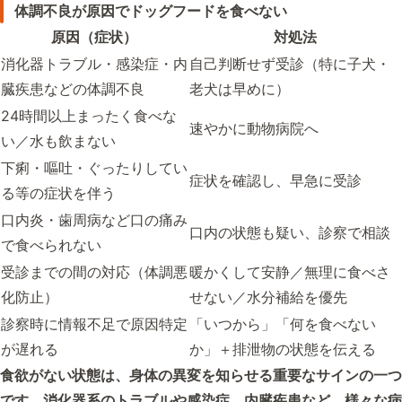
体調不良が原因でドッグフードを食べない
原因（症状）
対処法
消化器トラブル・感染症・内
自己判断せず受診（特に子犬・
臓疾患などの体調不良
老犬は早めに）
24時間以上まったく食べな
速やかに動物病院へ
い／水も飲まない
下痢・嘔吐・ぐったりしてい
症状を確認し、早急に受診
る等の症状を伴う
口内炎・歯周病など口の痛み
口内の状態も疑い、診察で相談
で食べられない
受診までの間の対応（体調悪
暖かくして安静／無理に食べさ
化防止）
せない／水分補給を優先
診察時に情報不足で原因特定
「いつから」「何を食べない
が遅れる
か」＋排泄物の状態を伝える
食欲がない状態は、身体の異変を知らせる重要なサインの一つ
です。消化器系のトラブルや感染症、内臓疾患など、様々な病