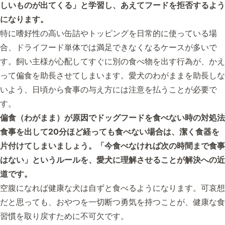
しいものが出てくる」と学習し、あえてフードを拒否するよう
になります。
特に嗜好性の高い缶詰やトッピングを日常的に使っている場
合、ドライフード単体では満足できなくなるケースが多いで
す。飼い主様が心配してすぐに別の食べ物を出す行為が、かえ
って偏食を助長させてしまいます。愛犬のわがままを助長しな
いよう、日頃から食事の与え方には注意を払うことが必要で
す。
偏食（わがまま）が原因でドッグフードを食べない時の対処法
食事を出して20分ほど経っても食べない場合は、潔く食器を
片付けてしまいましょう。「今食べなければ次の時間まで食事
はない」というルールを、愛犬に理解させることが解決への近
道です。
空腹になれば健康な犬は自ずと食べるようになります。可哀想
だと思っても、おやつを一切断つ勇気を持つことが、健康な食
習慣を取り戻すために不可欠です。