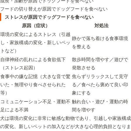
成長・加齢が原因でドッグフードを食べない
フードの切り替えが原因でドッグフードを食べない
ストレスが原因でドッグフードを食べない
原因（症状）
対処法
環境の変化によるストレス（引越
静かで落ち着ける食事環境
し・家族構成の変化・新しいペッ
を整える
トなど）
自律神経の乱れによる食欲低下
散歩時間を増やす／遊びで
（ストレス起因）
発散させる
食事中の嫌な記憶（大きな音で驚
焦らずリラックスして見守
いた・無理やり食べさせられた
る／食べたら褒めて良い印
等）
象にする
コミュニケーション不足・運動不
触れ合い・遊び・運動の時
足による不満
間を増やす
犬は環境の変化に非常に敏感な動物であり、引越しや家族構成
の変化、新しいペットの加入などが大きな心理的負担となりま