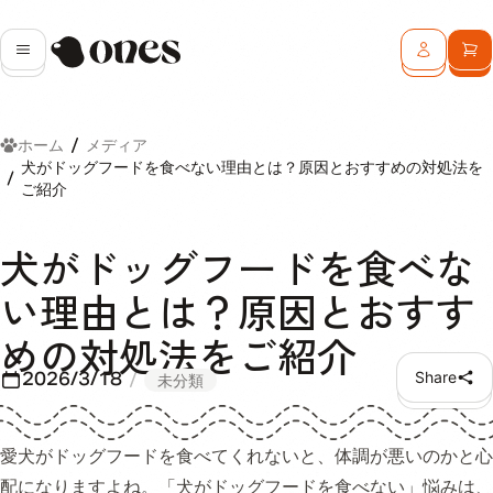
Ones
メニュー
ログイン
カ
ホーム
メディア
犬がドッグフードを食べない理由とは？原因とおすすめの対処法を
ご紹介
犬がドッグフードを食べな
い理由とは？原因とおすす
めの対処法をご紹介
2026/3/18
Share
未分類
愛犬がドッグフードを食べてくれないと、体調が悪いのかと心
配になりますよね。「犬がドッグフードを食べない」悩みは、