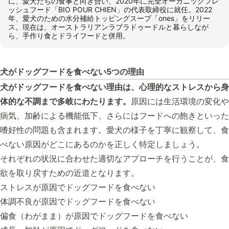
に、愛犬たちの食事と向き合い、2020年に完全オーガニックフレ
ッシュフード「BIO POUR CHIEN」の代表取締役に就任。2022
年、愛犬のための水分補給トッピングスープ「ones」をリリー
ス。現在は、オーストラリアンラブラドゥードルと暮らしなが
ら、手作り食とドライフードと併用。
犬がドッグフードを食べない5つの理由
犬がドッグフードを食べない理由は、心理的なストレスから身
体的な不調まで多岐にわたります。
原因には生活環境の変化や
病気、加齢による機能低下、さらにはフードへの飽きといった
嗜好性の問題も含まれます。愛犬の様子を丁寧に観察して、食
べない原因がどこにあるのかを正しく特定しましょう。
それぞれの状況に合わせた適切なアプローチを行うことが、食
欲を取り戻すための近道となります。
ストレスが原因でドッグフードを食べない
体調不良が原因でドッグフードを食べない
偏食（わがまま）が原因でドッグフードを食べない