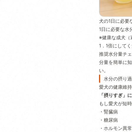
犬の1日に必要
1日に必要な水分
※健康な成犬（
1．1倍にして
推奨水分量チェ
分量を簡単に知
い。
水分の摂り過
愛犬の健康維持
「摂りすぎ」に
もし愛犬が短時
・腎臓病
・糖尿病
・ホルモン異常