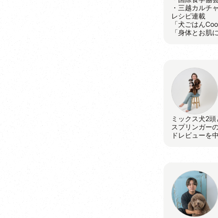
・三越カルチ
レシピ連載
「犬ごはんCoo
「身体とお肌
ミックス犬2頭
スプリンガー
ドレビューを