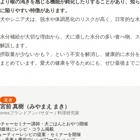
より喉の渇きを感じる機能が鈍化したりすることがあり、知ら
に陥りやすい特徴があります。
犬やシニア犬は、脱水や体調悪化のリスクが高く、日常的な水
水分補給が大切な理由から、犬に適した水分の多い食べ物、ス
解説します。
摂取量が少ないかも？」という不安を解消し、健康的に水分を
まとめています。愛犬の健康を守るためにも、ぜひ最後までご
著者
宮前 真樹（みやまえ まき）
onesブランドアンバサダー / 料理研究家
ルチャーセミナー講師・犬ごはんとおやつ開催
B媒体にレシピ・コラム掲載
ューティーレシピの提案・セミナーを開催
会・美養と季節のレシピワークショップ