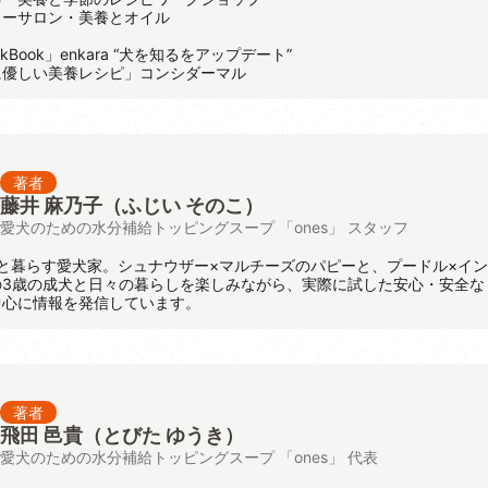
ャーサロン・美養とオイル
kBook」enkara “犬を知るをアップデート”
に優しい美養レシピ」コンシダーマル
著者
藤井 麻乃子（ふじい そのこ）
愛犬のための水分補給トッピングスープ 「ones」 スタッフ
と暮らす愛犬家。シュナウザー×マルチーズのパピーと、プードル×イ
の3歳の成犬と日々の暮らしを楽しみながら、実際に試した安心・安全な
中心に情報を発信しています。
著者
飛田 邑貴
（とびた ゆうき）
愛犬のための水分補給トッピングスープ 「ones」 代表