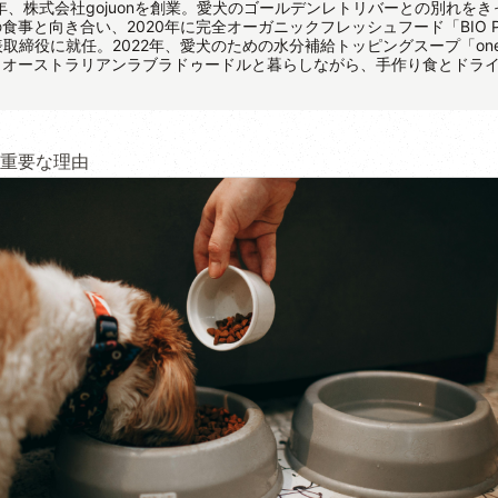
8年、株式会社gojuonを創業。愛犬のゴールデンレトリバーとの別れをき
食事と向き合い、2020年に完全オーガニックフレッシュフード「BIO P
代表取締役に就任。2022年、愛犬のための水分補給トッピングスープ「on
、オーストラリアンラブラドゥードルと暮らしながら、手作り食とドラ
重要な理由