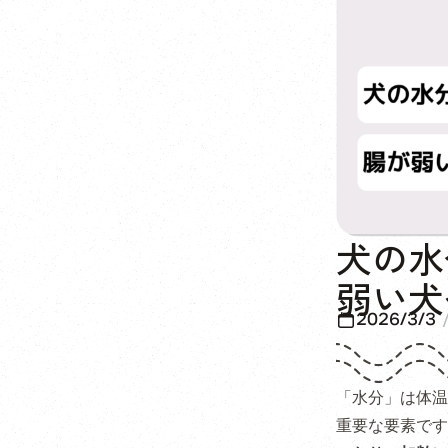
犬の水
弱い犬
2026/3/3
「水分」は体温
重要な要素です