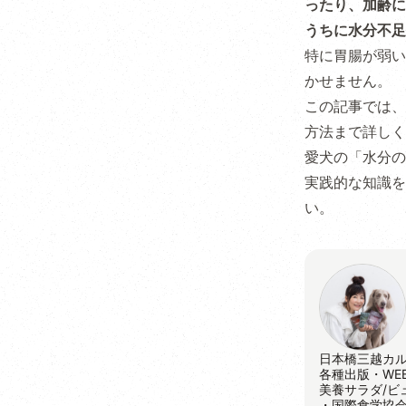
ったり、加齢に
うちに水分不足
特に胃腸が弱い
かせません。
この記事では、
方法まで詳しく
愛犬の「水分の
実践的な知識を
い。
日本橋三越カ
各種出版・WE
美養サラダ/ビ
・国際食学協