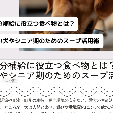
分補給に役立つ食べ物とは
やシニア期のためのスープ
未分類
調節や血液・細胞の維持、腸内環境の安定など、愛犬の生命活
。
ところが、犬は人間と比べ、遊びや環境変化によって飲水が