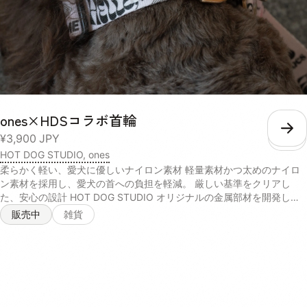
ますが具材がおよそ50g、スープがおよそ50gとなります）お肉に関し
ましては、無投薬飼育の若鶏のむね肉のみを脂質の多い皮を取り除き、
1パックにつき35グラム使用しております。●チキン【酵素玄米メニュ
ー】エネルギー75タンパク質8.67g脂質0.76g炭水化物8.19g糖質
7.27g【有機さつまいもメニュー】エネルギー87タンパク質8.4g脂質
0.64g炭水化物7.91g糖質6.8g●ポーク【酵素玄米メニュー】エネルギ
ー83.5タンパク質8.53g脂質2.09g炭水化物8.26g糖質7.34g【有機さ
つまいもメニュー】エネルギー86.5タンパク質8.26g脂質1.97g炭水化
ones×HDSコラボ首輪
物7.98g糖質6.93g
こ
¥3,900
JPY
HOT DOG STUDIO, ones
柔らかく軽い、愛犬に優しいナイロン素材 軽量素材かつ太めのナイロ
ン素材を採用し、愛犬の首への負担を軽減。 厳しい基準をクリアし
た、安心の設計 HOT DOG STUDIO オリジナルの金属部材を開発し、
強度を向上。JIS規格基準の引っ張り強度テストをクリアしています。
販売中
雑貨
オーナーにも優しい、ソフトな持ち手 持ち手部分には、手触りの良い
柔らかな綿素材を採用。引っ張る力の強い愛犬でも、手首が痛くない優
しい設計です。 小型犬~大型犬まで、幅広く着用可能 体重約40kgの大
型犬までお散歩で使用可能な強度設計で、幅広い愛犬に着用させること
ができます。 <サイズ> 首輪（S）：太さ2.5cm、長さ21cm〜30cm 首
輪（M）：太さ2.5cm、長さ 28.5cm〜44cm <素材> 持ち手部分 : ア
クリル + シリコーン 本体部分 : ナイロン