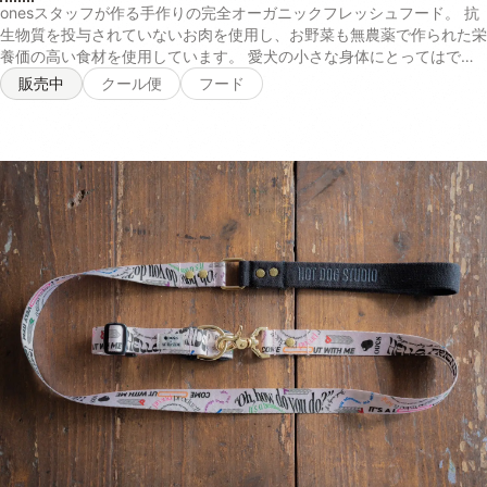
を与えるとお腹がびっくりしてしまうので徐々に慣れさせてからお使い
onesスタッフが作る手作りの完全オーガニックフレッシュフード。 抗
いただくのをおすすめしてます！● 与え方初日～5日目まずはいつもの
生物質を投与されていないお肉を使用し、お野菜も無農薬で作られた栄
ドッグフードに少量を混ぜてみます。食欲やうんちの様子を見ながら、
養価の高い食材を使用しています。 愛犬の小さな身体にとってはでき
半々を目指して加減していきます。※ご注文前に今までのドッグフード
るだけ排除したい、化学的な農薬への配慮、抗生物質などが一切使われ
販売中
クール便
フード
をある程度ご準備ください。6日目～少しずつonesのオーガニックフー
ていないので安心して与えることができます。 有機発酵玄米は、毎日
ドの量を増やしていきます。ドッグフードとの割合が2:1～3:1になるま
食べ続けることで腸内環境を改善し免疫力ＵＰにつながるのでとくにお
で増やしてみます。10日～2週間このくらいの期間を目安に全量をones
すすめです。 オーガニックの食材は食材自体の天然の香りがたっぷり
のオーガニックフードに切り替えて移行は完了です。1パック（具材
で愛犬の食欲をUPさせるので偏食、少食のわんちゃんはトッピングな
50gスープ50g）は2.5キロくらいのわんちゃんの1食分を目安にお作り
どでぜひ、与えてみてください！ 商品名 オーガニックフード 内容量
しております。わんちゃんの体質によってごはんの量は個体差が大きく
100g 原材料 【チキン×玄米】とり胸肉（無投薬飼育）, 玄米（有機栽
ございます。毎日のお散歩の量、おやつの有無、痩せさせたい、太らせ
培米）, 舞茸（有機農産物）, 大根（有機農産物）, 人参（有機農産物）,
たいなど、体型を今後どうしていきたいかで与える量は大きく変わって
小松菜（有機農産物）, 椎茸どんこ（天日乾燥のもの）, 小豆（栽培期
いくので日々愛犬の身体を観察しながら量はご調整くださいませ。 成
間中農薬・化学肥料不使用）, 本葛粉（無添加）, 天然かつおの中骨パ
分値 100gパック内（季節により食材のもつ水分量によって多少前後し
ウダー（無添加）, 塩（天然の自然塩）, 水:室戸海洋深層水（硬度0の
ますが具材がおよそ50g、スープがおよそ50gとなります）お肉に関し
超軟水 【チキン×さつまいも】とり胸肉（無投薬飼育）, さつまいも
ましては、無投薬飼育の若鶏のむね肉のみを脂質の多い皮を取り除き、
（有機農産物）, 舞茸（有機農産物）, 大根（有機農産物）, 人参（有機
1パックにつき35グラム使用しております。●チキン【酵素玄米メニュ
農産物）, 小松菜（有機農産物）, 椎茸どんこ（天日乾燥のもの）, 本葛
ー】エネルギー75タンパク質8.67g脂質0.76g炭水化物8.19g糖質
粉（無添加）, 天然かつおの中骨パウダー（無添加）, 水:室戸海洋深層
7.27g【有機さつまいもメニュー】エネルギー87タンパク質8.4g脂質
水（硬度0の超軟水）, 【ポーク×玄米】ぶたもも肉（無薬飼育）, 玄米
0.64g炭水化物7.91g糖質6.8g●ポーク【酵素玄米メニュー】エネルギ
（有機栽培米）, 舞茸（有機農産物）, 大根（有機農産物）, 人参（有機
ー83.5タンパク質8.53g脂質2.09g炭水化物8.26g糖質7.34g【有機さ
農産物）, 小松菜（有機農産物）, 椎茸どんこ（天日乾燥のもの）, 小豆
つまいもメニュー】エネルギー86.5タンパク質8.26g脂質1.97g炭水化
（栽培期間中農薬・化学肥料不使用）, 本葛粉（無添加）, 天然かつお
物7.98g糖質6.93g