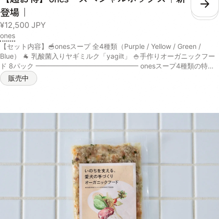
いただくのをおすすめしてます！● 与え方初日～5日目まずはいつもの
こ
登場｜
ドッグフードに少量を混ぜてみます。食欲やうんちの様子を見ながら、
¥12,500
JPY
半々を目指して加減していきます。※ご注文前に今までのドッグフード
ones
をある程度ご準備ください。6日目～少しずつonesのオーガニックフー
ドの量を増やしていきます。ドッグフードとの割合が2:1～3:1になるま
【セット内容】🥣onesスープ 全4種類（Purple / Yellow / Green /
で増やしてみます。10日～2週間このくらいの期間を目安に全量をones
Blue） 🐐 乳酸菌入りヤギミルク「yagilt」 🍚手作りオーガニックフー
のオーガニックフードに切り替えて移行は完了です。1パック（具材
ド 8パック ━━━━━━━━━━━━━━━ onesスープ4種類の特徴
50gスープ50g）は2.5キロくらいのわんちゃんの1食分を目安にお作り
🌿 💜 Purple抗酸化・巡り・シニアサポート 💛 Yellow尿路・水分代
販売中
しております。わんちゃんの体質によってごはんの量は個体差が大きく
謝・デトックスケア 💚 Green腸活・消化・免疫サポート 💙 Blue関節・
ございます。毎日のお散歩の量、おやつの有無、痩せさせたい、太らせ
筋肉・活動量サポート 愛犬のお悩みや体調に合わせて選べるのも人気
たいなど、体型を今後どうしていきたいかで与える量は大きく変わって
の理由✨ ━━━━━━━━━━━━━━━ yagilt（ヤギルト）とは？🐐
いくので日々愛犬の身体を観察しながら量はご調整くださいませ。 成
乳酸菌入りヤギミルクで、 ✔︎ 水分補給✔︎ 腸活✔︎ 食欲サポート✔︎ 偏食対
分値 100gパック内（季節により食材のもつ水分量によって多少前後し
策✔︎ シニア犬の栄養補給 にもおすすめ✨ ヤギミルクの自然な甘みで、
ますが具材がおよそ50g、スープがおよそ50gとなります）お肉に関し
水を飲まない子でも飲みやすい大人気商品です🤍
ましては、無投薬飼育の若鶏のむね肉のみを脂質の多い皮を取り除き、
━━━━━━━━━━━━━━━ 手作りオーガニックフード🥣 忙しい
1パックにつき35グラム使用しております。●チキン【酵素玄米メニュ
日でも簡単に、“身体に優しいごはん”を取り入れられる✨ ✔︎ 国産食材使
ー】エネルギー75タンパク質8.67g脂質0.76g炭水化物8.19g糖質
用✔︎ オーガニック食材使用✔︎ 添加物に頼らないごはん✔︎ 食いつきサポ
7.27g【有機さつまいもメニュー】エネルギー87タンパク質8.4g脂質
ートにも◎ いつものフードにトッピングするだけでもOK🐶
0.64g炭水化物7.91g糖質6.8g●ポーク【酵素玄米メニュー】エネルギ
━━━━━━━━━━━━━━━ この夏は、“美味しく自然に水分を摂
ー83.5タンパク質8.53g脂質2.09g炭水化物8.26g糖質7.34g【有機さ
る習慣”を🌻✨ ones人気商品を一気に試せる、かなりお得な限定BOXと
つまいもメニュー】エネルギー86.5タンパク質8.26g脂質1.97g炭水化
なっております🎁 数量限定のため、ぜひお早めに🐾
物7.98g糖質6.93g