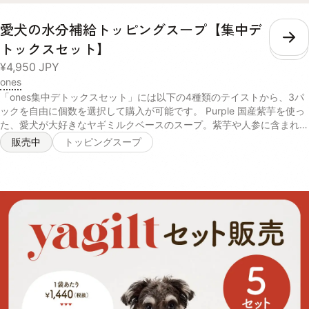
愛犬の水分補給トッピングスープ【集中デ
こ
トックスセット】
¥4,950
JPY
ones
「ones集中デトックスセット」には以下の4種類のテイストから、3パ
ックを自由に個数を選択して購入が可能です。 Purple 国産紫芋を使っ
た、愛犬が大好きなヤギミルクベースのスープ。紫芋や人参に含まれる
アントシアニンやβカロテンが、肝臓や目の健康を維持します。 【ヤギ
販売中
トッピングスープ
乳、にんじんパウダー、脱脂米ぬか、ムラサキ芋パウダー、ポークパウ
ダー、イヌリン(一部に乳成分を含む)】 Yellow さつまいもやかぼちゃ
の自然な甘みを活かしたカロテンたっぷりのスープ。葛のサポニンやク
ランベリーのキナ酸などの成分が、愛犬の腎臓や尿路の健康を保ちま
す。 【サツマイモ末、脱脂米ぬか、かぼちゃパウダー、小豆パウダ
ー、ホエイパウダー、本葛粉、クランベリー濃縮果汁、マルトデキスト
リン(一部に乳成分を含む)】 Green 天然の旨みたっぷり！北海道産昆
布とチーズの香りが食欲をそそるスープ。パパイヤ酵素や乳酸菌、食物
繊維が愛犬の口内環境をケアし、お腹の調子を整えます。 【チーズパ
ウダー、ゴボウ末、脱脂米ぬか、昆布末、パパイヤ末、マイタケ子実体
パウダー(一部に乳成分を含む)】 Blue 毎日の散歩をサポートするカル
シウムなどの栄養素が豊富な鰹節を使ったスープ。コラーゲンペプチド