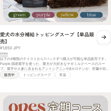
愛犬の水分補給トッピングスープ【単品販
こ
売】
¥1,650
JPY
ones
以下の4種類のテイストから1パックずつ購入が可能な単品販売です。
Purple 国産紫芋を使った、愛犬が大好きなヤギミルクベースのスー
プ。紫芋や人参に含まれるアントシアニンやβカロテンが、肝臓や目の
健康を維持します。 【ヤギ乳、にんじんパウダー、脱脂米ぬか、ムラ
販売中
トッピングスープ
常温
サキ芋パウダー、ポークパウダー、イヌリン(一部に乳成分を含む)】
Yellow さつまいもやかぼちゃの自然な甘みを活かしたカロテンたっぷ
りのスープ。葛のサポニンやクランベリーのキナ酸などの成分が、愛犬
の腎臓や尿路の健康を保ちます。 【サツマイモ末、脱脂米ぬか、かぼ
ちゃパウダー、小豆パウダー、ホエイパウダー、本葛粉、クランベリー
濃縮果汁、マルトデキストリン(一部に乳成分を含む)】 Green 天然の
旨味たっぷり！北海道産昆布とチーズの香りが食欲をそそるスープ。パ