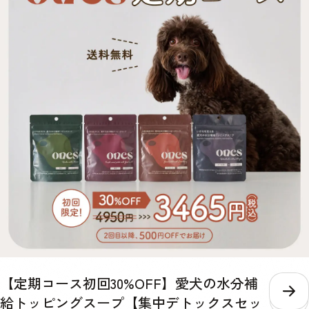
パイヤ酵素や乳酸菌、食物繊維が愛犬の口内環境をケアし、お腹の調子
を整えます。 【チーズパウダー、ゴボウ末、脱脂米ぬか、昆布末、パ
パイヤ末、マイタケ子実体パウダー(一部に乳成分を含む)】 Blue 毎日
の散歩をサポートするカルシウムなどの栄養素が豊富な鰹節を使ったス
ープ。コラーゲンペプチドとアセチルグルコサミンを配合し、日々の健
康維持や、愛犬の元気をサポートします。 【かつお節パウダー、乾燥
マッシュポテトパウダー、フィッシュコラーゲンペプチド、N-アセチ
ルグルコサミン、ホワイトキクラゲ抽出物】 Purple Yellow Green Blue
水分 4.0% 4.9% 5.6% 4.5% 粗たん白質 13.7% 11.9% 18.8% 63.5% 粗
脂肪 9.7% 1.6% 14.4% 2.5% 粗繊維 1.9% 2.4% 3.8% 0.6% 粗灰分
9.0% 5.0% 12.4% 2.9% リン 600mg/40g 352mg/40g 520mg/40g
116mg/40g 熱量 158kcal/40g 148kcal/40g 160kcal/40g
153kcal/40g 内容量 40g×1パック 賞味期限 / 保存方法 未開封の状態
で製造から2年。 パウチの口をしっかりと決めて、日光・高温多湿の場
所を避けて保存し、開封後は賞味期限にしっかりと早めにお使いくださ
い。 給与 愛犬の体重に合わせた必要な水分量や、普段飲んでいるお水
の量によって、スープを考える量は違います。 愛犬の身体の状態をよ
く見ながら、不足している水分を補うように考慮して量を調整してくだ
さい。 体重 推奨摂取水分量/1日 推奨給与量/月 超小型犬小型犬 〜
440ml 1セット 中型犬 440ml〜1010ml 2セット 大型犬超大型犬
【定期コース初回30%OFF】愛犬の水分補
1010ml〜 3セット
こ
給トッピングスープ【集中デトックスセッ