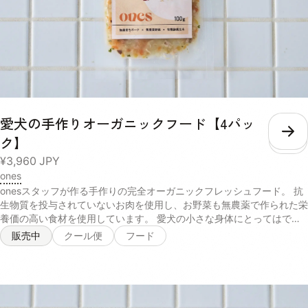
愛犬の手作りオーガニックフード【4パッ
こ
ク】
¥3,960
JPY
ones
onesスタッフが作る手作りの完全オーガニックフレッシュフード。 抗
生物質を投与されていないお肉を使用し、お野菜も無農薬で作られた栄
養価の高い食材を使用しています。 愛犬の小さな身体にとってはでき
るだけ排除したい、化学的な農薬への配慮、抗生物質などが一切使われ
販売中
クール便
フード
ていないので安心して与えることができます。 有機発酵玄米は、毎日
食べ続けることで腸内環境を改善し免疫力ＵＰにつながるのでとくにお
すすめです。 オーガニックの食材は食材自体の天然の香りがたっぷり
で愛犬の食欲をUPさせるので偏食、少食のわんちゃんはトッピングな
どでぜひ、与えてみてください！ 商品名 オーガニックフード 内容量