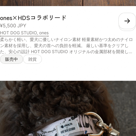
の中骨パウダー（無添加）, 塩（天然の自然塩）, 水:室戸海洋深層水
（硬度0の超軟水） 【ポーク×さつまいも】ぶたもも肉（無薬飼育）,
さつまいも（有機農産物）, 舞茸（有機農産物）, 大根（有機農産物）,
ones×HDSコラボリード
人参（有機農産物）, 小松菜（有機農産物）, 椎茸どんこ（天日乾燥の
こ
¥5,500
JPY
もの）, 本葛粉（無添加）, 天然かつおの中骨パウダー（無添加）, 水:室
戸海洋深層水（硬度0の超軟水）, 消費期限 約3週間※当社の商品は無投
HOT DOG STUDIO, ones
薬肉を使用し、保存料も無添加のため、消費期限が短いことをご理解い
柔らかく軽い、愛犬に優しいナイロン素材 軽量素材かつ太めのナイロ
ただき、解凍後は密封容器に移し冷蔵庫に保存し、その日のうちに食べ
ン素材を採用し、愛犬の首への負担を軽減。 厳しい基準をクリアし
きってください。 保存方法 マイナス18度以下で保存 与え方 急に全量
た、安心の設計 HOT DOG STUDIO オリジナルの金属部材を開発し、
を与えるとお腹がびっくりしてしまうので徐々に慣れさせてからお使い
強度を向上。JIS規格基準の引っ張り強度テストをクリアしています。
販売中
雑貨
いただくのをおすすめしてます！● 与え方初日～5日目まずはいつもの
オーナーにも優しい、ソフトな持ち手 持ち手部分には、手触りの良い
ドッグフードに少量を混ぜてみます。食欲やうんちの様子を見ながら、
柔らかな綿素材を採用。引っ張る力の強い愛犬でも、手首が痛くない優
半々を目指して加減していきます。※ご注文前に今までのドッグフード
しい設計です。 小型犬~大型犬まで、幅広く着用可能 体重約40kgの大
をある程度ご準備ください。6日目～少しずつonesのオーガニックフー
型犬までお散歩で使用可能な強度設計で、幅広い愛犬に着用させること
ドの量を増やしていきます。ドッグフードとの割合が2:1～3:1になるま
ができます。 <サイズ> 長さ：全長122cm 太さ : 2.5cm <素材> 持ち手
で増やしてみます。10日～2週間このくらいの期間を目安に全量をones
部分 : アクリル + シリコーン 本体部分 : ナイロン
のオーガニックフードに切り替えて移行は完了です。1パック（具材
50gスープ50g）は2.5キロくらいのわんちゃんの1食分を目安にお作り
しております。わんちゃんの体質によってごはんの量は個体差が大きく
ございます。毎日のお散歩の量、おやつの有無、痩せさせたい、太らせ
たいなど、体型を今後どうしていきたいかで与える量は大きく変わって
いくので日々愛犬の身体を観察しながら量はご調整くださいませ。 成
分値 100gパック内（季節により食材のもつ水分量によって多少前後し