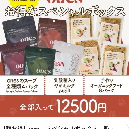
100g 原材料 【チキン×玄米】とり胸肉（無投薬飼育）, 玄米（有機栽
水分量/1日 推奨給与量/月 超小型犬小型犬 〜440ml 1セット 中型犬
培米）, 舞茸（有機農産物）, 大根（有機農産物）, 人参（有機農産物）,
440ml〜1010ml 2セット 大型犬超大型犬 1010ml〜 3セット
小松菜（有機農産物）, 椎茸どんこ（天日乾燥のもの）, 小豆（栽培期
間中農薬・化学肥料不使用）, 本葛粉（無添加）, 天然かつおの中骨パ
ウダー（無添加）, 塩（天然の自然塩）, 水:室戸海洋深層水（硬度0の
超軟水 【チキン×さつまいも】とり胸肉（無投薬飼育）, さつまいも
（有機農産物）, 舞茸（有機農産物）, 大根（有機農産物）, 人参（有機
農産物）, 小松菜（有機農産物）, 椎茸どんこ（天日乾燥のもの）, 本葛
粉（無添加）, 天然かつおの中骨パウダー（無添加）, 水:室戸海洋深層
水（硬度0の超軟水）, 【ポーク×玄米】ぶたもも肉（無薬飼育）, 玄米
（有機栽培米）, 舞茸（有機農産物）, 大根（有機農産物）, 人参（有機
農産物）, 小松菜（有機農産物）, 椎茸どんこ（天日乾燥のもの）, 小豆
（栽培期間中農薬・化学肥料不使用）, 本葛粉（無添加）, 天然かつお
の中骨パウダー（無添加）, 塩（天然の自然塩）, 水:室戸海洋深層水
（硬度0の超軟水） 【ポーク×さつまいも】ぶたもも肉（無薬飼育）,
さつまいも（有機農産物）, 舞茸（有機農産物）, 大根（有機農産物）,
人参（有機農産物）, 小松菜（有機農産物）, 椎茸どんこ（天日乾燥の
もの）, 本葛粉（無添加）, 天然かつおの中骨パウダー（無添加）, 水:室
戸海洋深層水（硬度0の超軟水）, 消費期限 約3週間※当社の商品は無投
薬肉を使用し、保存料も無添加のため、消費期限が短いことをご理解い
ただき、解凍後は密封容器に移し冷蔵庫に保存し、その日のうちに食べ
きってください。 保存方法 マイナス18度以下で保存 与え方 急に全量
【超お得】ones スペシャルボックス｜新
を与えるとお腹がびっくりしてしまうので徐々に慣れさせてからお使い