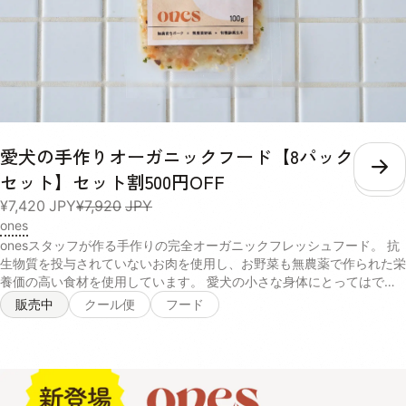
りのスープ。葛のサポニンやクランベリーのキナ酸などの成分が、愛犬
の腎臓や尿路の健康を保ちます。 【サツマイモ末、脱脂米ぬか、かぼ
ちゃパウダー、小豆パウダー、ホエイパウダー、本葛粉、クランベリー
濃縮果汁、マルトデキストリン(一部に乳成分を含む)】 Green 天然の
旨味たっぷり！北海道産昆布とチーズの香りが食欲をそそるスープ。パ
パイヤ酵素や乳酸菌、食物繊維が愛犬の口内環境をケアし、お腹の調子
を整えます。 【チーズパウダー、ゴボウ末、脱脂米ぬか、昆布末、パ
パイヤ末、マイタケ子実体パウダー(一部に乳成分を含む)】 Blue 毎日
の散歩をサポートするカルシウムなどの栄養素が豊富な鰹節を使ったス
愛犬の手作りオーガニックフード【8パック
ープ。コラーゲンペプチドとアセチルグルコサミンを配合し、日々の健
こ
セット】セット割500円OFF
康維持や、愛犬の元気をサポートします。 【かつお節パウダー、乾燥
マッシュポテトパウダー、フィッシュコラーゲンペプチド、N-アセチ
¥7,420
JPY
¥7,920
JPY
ルグルコサミン、ホワイトキクラゲ抽出物】 紫 黄色 緑 青 水分 4.0%
ones
4.9% 5.6% 4.5% 粗い白質 13.7% 11.9% 18.8% 63.5% 粗脂肪 9.7%
onesスタッフが作る手作りの完全オーガニックフレッシュフード。 抗
1.6% 14.4% 2.5% 粗繊維 1.9% 2.4% 3.8% 0.6% 粗灰分 9.0% 5.0%
生物質を投与されていないお肉を使用し、お野菜も無農薬で作られた栄
12.4% 2.9% リン 600mg/40g 352mg/40g 520mg/40g 116mg/40g
養価の高い食材を使用しています。 愛犬の小さな身体にとってはでき
熱量 158kcal/40g 148kcal/40g 160kcal/40g 153kcal/40g 内容量
るだけ排除したい、化学的な農薬への配慮、抗生物質などが一切使われ
販売中
クール便
フード
40g×1パック 賞味期限 / 保存方法 未開封の状態で製造から2年。 パウ
ていないので安心して与えることができます。 有機発酵玄米は、毎日
チの口をしっかりと決めて、日光・高温多湿の場所を避けて保存し、開
食べ続けることで腸内環境を改善し免疫力ＵＰにつながるのでとくにお
封後は賞味期限にしっかりと早めにお使いください。 給与 愛犬の体重
すすめです。 オーガニックの食材は食材自体の天然の香りがたっぷり
に合わせた必要な水分量や、普段飲んでいるお水の量によって、スープ
で愛犬の食欲をUPさせるので偏食、少食のわんちゃんはトッピングな
を考える量は違います。 愛犬の身体の状態をよく見ながら、不足して
どでぜひ、与えてみてください！ 商品名 オーガニックフード 内容量
いる水分を補うように考慮して量を調整してください。 体重 推奨摂取