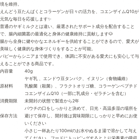
境を維持。
えんどう豆たんぱくとコラーゲンが日々の活力を、コエンザイムQ10が
元気な毎日を応援します✨
普通のヤギミルクとは違い、厳選されたサポート成分を配合すること
で、腸内細菌叢の最適化と身体の健康維持に貢献します🐶
腸から全身に健やかなエネルギーを供給することができるので、愛犬が
美味しく健康的な身体づくりをすることが可能。
パピーからシニアまで使用でき、体調に不安がある愛犬にも安心して与
えることができる商品です。
内容量
40g
ヤギ乳 、エンドウ豆タンパク、イヌリン（食物繊維）
原材料
乳酸菌（殺菌）、フラクトオリゴ糖、コラーゲンペプチド
コエンザイムQ10（一部に乳成分・ゼラチンを含む）
消費期限
未開封の状態で製造から2年
パウチの口をしっかりと決めて、日光・高温多湿の場所を
保存方法
避けて保存し、開封後は賞味期限にしっかりと早めにお使
いください
小さじ一杯あたり100mlのお水やぬるま湯で溶かして与え
てください。フードにトッピングするとより栄養素の吸収