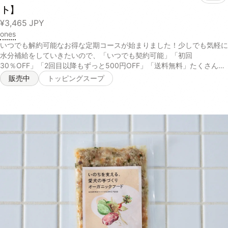
ト】
¥3,465
JPY
ones
いつでも解約可能なお得な定期コースが始まりました！少しでも気軽に
水分補給をしていきたいので、「いつでも契約可能」「初回
30％OFF」「2回目以降もずっと500円OFF」「送料無料」たくさんの
特典をご用意しております。お試しください！ ＝＝＝＝＝＝＝＝＝＝
販売中
トッピングスープ
＝＝＝＝＝＝＝＝＝＝ ※ 2回目以降は¥4,450、定価から¥500オフでお
届けになります。 ※初回割引料金での複数回購入は禁止してお受けして
おります。 定期コース追加後、退会された会以降につきましては、再
度定期コース追加時に初回割引が適応されない場合がございます。 ※定
期コースの2回目の決済は初回の決済から30日後となります。 ※ マイ
ページより定期コースの種類変更、契約などがございます。また、2回
目の決済以降からは配送期間の変更も可能です。 ＝＝＝＝＝＝＝＝＝
＝＝＝＝＝＝＝＝＝＝＝ 「ones集中デトックスセット」には以下の4
種類のテイストから、3パックを自由に個数を選択して購入が可能で
す。 Purple 国産紫芋を使った、愛犬が大好きなヤギミルクベースのス
ープ。紫芋や人参に含まれるアントシアニンやβカロテンが、肝臓や目
の健康を維持します。 【ヤギ乳、にんじんパウダー、脱脂米ぬか、ム
ラサキ芋パウダー、ポークパウダー、イヌリン(一部に乳成分を含む)】
Yellow さつまいもやかぼちゃの自然な甘みを活かしたカロテンたっぷ