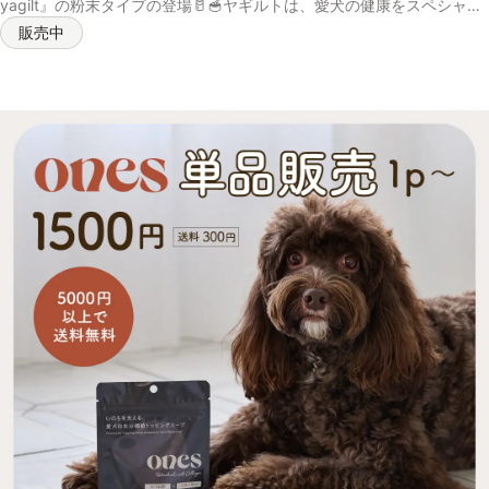
yagilt』の粉末タイプの登場🥛🥣ヤギルトは、愛犬の健康をスペシャル
サポートする栄養補助食品です。 ヤギミルクをベースとして、乳酸菌
販売中
とフラクトオリゴ糖が健康な腸内環境を維持。えんどう豆たんぱくとコ
ラーゲンが日々の活力を、コエンザイムQ10が元気な毎日を応援します
✨ 普通のヤギミルクとは違い、厳選されたサポート成分を配合するこ
とで、腸内細菌叢の最適化と身体の健康維持に貢献します🐶 腸から全
身に健やかなエネルギーを供給することができるので、愛犬が美味しく
健康的な身体づくりをすることが可能。 パピーからシニアまで使用で
き、体調に不安がある愛犬にも安心して与えることができる商品です。
内容量 40g 原材料 ヤギ乳 、エンドウ豆タンパク、イヌリン（食物繊
維）乳酸菌（殺菌）、フラクトオリゴ糖、コラーゲンペプチドコエンザ
イムQ10（一部に乳成分・ゼラチンを含む） 消費期限 未開封の状態で
製造から2年 保存方法 パウチの口をしっかりと決めて、日光・高温多
湿の場所を避けて保存し、開封後は賞味期限にしっかりと早めにお使い
ください 与え方 小さじ一杯あたり100mlのお水やぬるま湯で溶かして
与えてください。フードにトッピングするとより栄養素の吸収を補助し
てくれます。※愛犬の体重や食いつきによって量を調整してください 成
分値 熱量：186kcal/40g リン：188mg/40g たん白質：36.8%以上 脂
質：19.5%以上 粗繊維：0.1%以下 灰分：4.9% 水分：3.0%