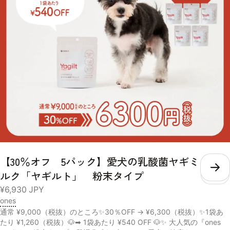
とアセチルグルコサミンを配合し、日々の健康維持や、愛犬の元気をサ
ポートします。 【かつお節パウダー、乾燥マッシュポテトパウダー、
フィッシュコラーゲンペプチド、N-アセチルグルコサミン、ホワイト
キクラゲ抽出物】 Purple Yellow Green Blue 水分 4.0% 4.9% 5.6%
4.5% 粗たん白質 13.7% 11.9% 18.8% 63.5% 粗脂肪 9.7% 1.6% 14.4%
2.5% 粗繊維 1.9% 2.4% 3.8% 0.6% 粗灰分 9.0% 5.0% 12.4% 2.9% リ
ン 600mg/40g 352mg/40g 520mg/40g 116mg/40g 熱量
158kcal/40g 148kcal/40g 160kcal/40g 153kcal/40g 内容量 40g×1
パック 賞味期限 / 保存方法 未開封の状態で製造から2年。 パウチの口
をしっかりと決めて、日光・高温多湿の場所を避けて保存し、開封後は
賞味期限にしっかりと早めにお使いください。 給与 愛犬の体重に合わ
せた必要な水分量や、普段飲んでいるお水の量によって、スープを考え
る量は違います。 愛犬の身体の状態をよく見ながら、不足している水
分を補うように量を調整してください。 体重 推奨摂取水分量/1日 推奨
給与量/月 超小型犬小型犬 〜440ml 1セット 中型犬 440ml〜1010ml 2
【30％オフ 5パック】愛犬の乳酸菌ヤギミ
セット 大型犬超大型犬 1010ml〜 3セット
こ
ルク「ヤギルト」 粉末タイプ
¥6,930
JPY
ones
通常 ¥9,000（税抜）のところ✨30％OFF → ¥6,300（税抜）✨1袋あ
たり ¥1,260（税抜）🐶➡ 1袋あたり ¥540 OFF 🐶✨ 大人気の『ones