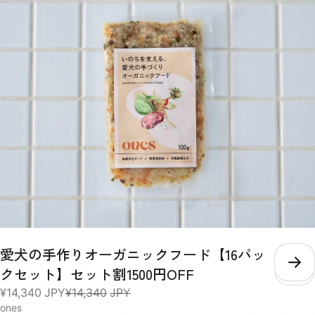
100g 原材料 【チキン×玄米】とり胸肉（無投薬飼育）, 玄米（有機栽
培米）, 舞茸（有機農産物）, 大根（有機農産物）, 人参（有機農産物）,
小松菜（有機農産物）, 椎茸どんこ（天日乾燥のもの）, 小豆（栽培期
間中農薬・化学肥料不使用）, 本葛粉（無添加）, 天然かつおの中骨パ
ウダー（無添加）, 塩（天然の自然塩）, 水:室戸海洋深層水（硬度0の
超軟水 【チキン×さつまいも】とり胸肉（無投薬飼育）, さつまいも
（有機農産物）, 舞茸（有機農産物）, 大根（有機農産物）, 人参（有機
農産物）, 小松菜（有機農産物）, 椎茸どんこ（天日乾燥のもの）, 本葛
粉（無添加）, 天然かつおの中骨パウダー（無添加）, 水:室戸海洋深層
水（硬度0の超軟水）, 【ポーク×玄米】ぶたもも肉（無薬飼育）, 玄米
（有機栽培米）, 舞茸（有機農産物）, 大根（有機農産物）, 人参（有機
農産物）, 小松菜（有機農産物）, 椎茸どんこ（天日乾燥のもの）, 小豆
（栽培期間中農薬・化学肥料不使用）, 本葛粉（無添加）, 天然かつお
の中骨パウダー（無添加）, 塩（天然の自然塩）, 水:室戸海洋深層水
（硬度0の超軟水） 【ポーク×さつまいも】ぶたもも肉（無薬飼育）,
さつまいも（有機農産物）, 舞茸（有機農産物）, 大根（有機農産物）,
人参（有機農産物）, 小松菜（有機農産物）, 椎茸どんこ（天日乾燥の
もの）, 本葛粉（無添加）, 天然かつおの中骨パウダー（無添加）, 水:室
愛犬の手作りオーガニックフード【16パッ
戸海洋深層水（硬度0の超軟水）, 消費期限 約3週間※当社の商品は無投
こ
クセット】セット割1500円OFF
薬肉を使用し、保存料も無添加のため、消費期限が短いことをご理解い
ただき、解凍後は密封容器に移し冷蔵庫に保存し、その日のうちに食べ
¥14,340
JPY
¥14,340
JPY
きってください。 保存方法 マイナス18度以下で保存 与え方 急に全量
ones