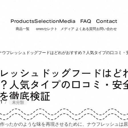
Products
Selection
Media
FAQ
Contact
商品一覧
onesセレクト
メディア
よくある質問
お問い合わせ
ナウフレッシュドッグフードはどれがおすすめ？人気タイプの口コミ・
レッシュドッグフードはど
？人気タイプの口コミ・安
を徹底検証
1
未分類
作ったかのような味を再現させるために、ナウフレッシュは原