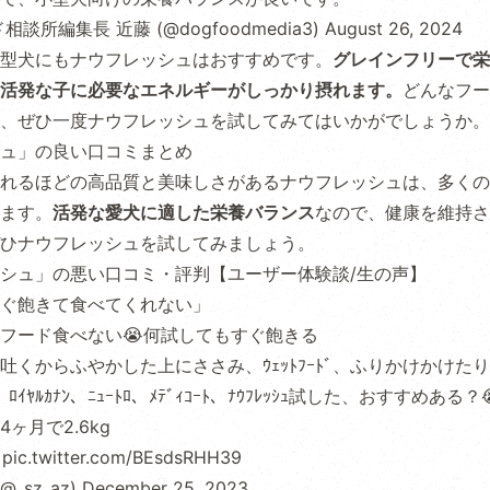
談所編集長 近藤 (@dogfoodmedia3)
August 26, 2024
型犬にもナウフレッシュはおすすめです。
グレインフリーで栄
活発な子に必要なエネルギーがしっかり摂れます。
どんなフー
、ぜひ一度ナウフレッシュを試してみてはいかがでしょうか。
ュ」の良い口コミまとめ
れるほどの高品質と美味しさがあるナウフレッシュは、多くの
ます。
活発な愛犬に適した栄養バランス
なので、健康を維持さ
ひナウフレッシュを試してみましょう。
シュ」の悪い口コミ・評判【ユーザー体験談/生の声】
ぐ飽きて食べてくれない」
フード食べない😭何試してもすぐ飽きる
吐くからふやかした上にささみ、ｳｪｯﾄﾌｰﾄﾞ、ふりかけかけたり
ﾜﾝ、ﾛｲﾔﾙｶﾅﾝ、ﾆｭｰﾄﾛ、ﾒﾃﾞｨｺｰﾄ、ﾅｳﾌﾚｯｼｭ試した、おすすめある？
ヶ月で2.6kg
…
pic.twitter.com/BEsdsRHH39
_sz_az)
December 25, 2023