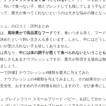
、匂いで食べない子、他とブレンドしても残してしまう子など
って、愛犬が食べてくれないというのは大きな悩みの種となっ
シュ」の口コミ・評判まとめ
は、
風味豊かで高品質なフード
です。食いつきも良く、フード
決めたという飼い主さんも多くいます。しかし、中にはどうし
いが受け入れない子も珍しくありません。
は異なり、
中には体の調子が悪くて食べられないということも
味しさもあるナウフレッシュですが、愛犬が拒否する場合は無
ましょう。
ーで評価】ナウフレッシュ4種類を愛犬に与えてみた
、ナウフレッシュの4種類を与えてみました。その結果分かっ
安全性、おすすめの子の特徴を紹介しますので、ぜひ参考にし
ュ グレインフリー スモールブリード パピー」を試して分か
ュ グレインフリー スモールブリード シニア＆ウェイトマネ