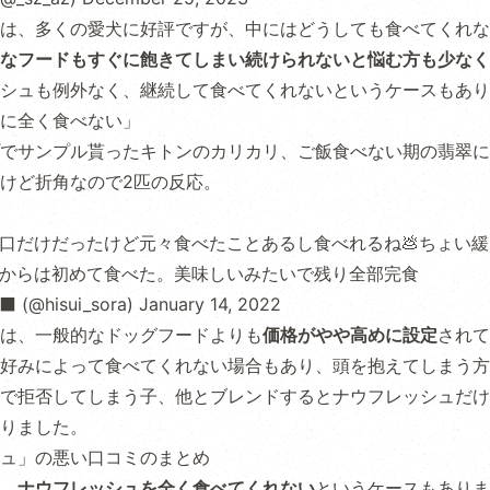
は、多くの愛犬に好評ですが、中にはどうしても食べてくれな
なフードもすぐに飽きてしまい続けられないと悩む方も少なく
シュも例外なく、継続して食べてくれないというケースもあり
に全く食べない」
でサンプル貰ったキトンのカリカリ、ご飯食べない期の翡翠に
けど折角なので2匹の反応。
口だけだったけど元々食べたことあるし食べれるね💩ちょい緩
からは初めて食べた。美味しいみたいで残り全部完食
 (@hisui_sora)
January 14, 2022
は、一般的なドッグフードよりも
価格がやや高めに設定
されて
好みによって食べてくれない場合もあり、頭を抱えてしまう方
で拒否してしまう子、他とブレンドするとナウフレッシュだけ
りました。
ュ」の悪い口コミのまとめ
、
ナウフレッシュを全く食べてくれない
というケースもありま