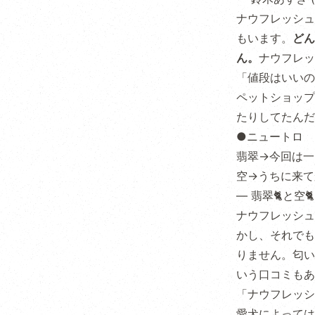
ナウフレッシュ
もいます。
どん
ん。
ナウフレッ
「値段はいいの
ペットショップ
たりしてたんだ
●ニュートロ
翡翠→今回は一
空→うちに来て
— 翡翠🐈と空🐈‍⬛
ナウフレッシュ
かし、それでも
りません。匂い
いう口コミもあ
「ナウフレッシ
愛犬によっては