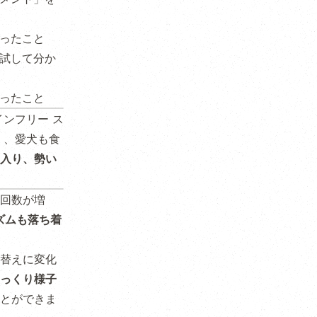
かったこと
を試して分か
かったこと
インフリー ス
く、愛犬も食
入り、勢い
回数が増
ズムも落ち着
。
替えに変化
っくり様子
とができま