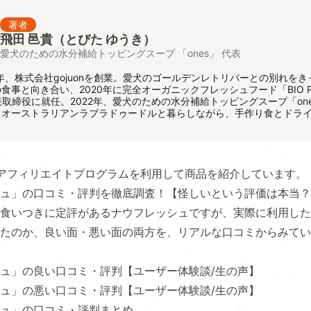
著者
飛田 邑貴
（とびた ゆうき）
愛犬のための水分補給トッピングスープ 「ones」 代表
8年、株式会社gojuonを創業。愛犬のゴールデンレトリバーとの別れをき
食事と向き合い、2020年に完全オーガニックフレッシュフード「BIO P
代表取締役に就任。2022年、愛犬のための水分補給トッピングスープ「on
、オーストラリアンラブラドゥードルと暮らしながら、手作り食とドラ
アフィリエイトプログラムを利用して商品を紹介しています。
ュ」の口コミ・評判を徹底調査！【怪しいという評価は本当？
食いつきに定評があるナウフレッシュですが、実際に利用した
たのか、良い面・悪い面の両方を、リアルな口コミからみてい
ュ」の良い口コミ・評判【ユーザー体験談/生の声】
ュ」の悪い口コミ・評判【ユーザー体験談/生の声】
ュ」の口コミ・評判まとめ