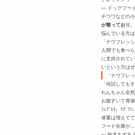
— ドッグフード相
チワワなどの小
が整っており、
悩んでいる方は
「ナウフレッシ
人間でも食べら
に支持されてい
いという方はぜ
「ナウフレッ
「何試してもす
わんちゃん全然
お腹すいて胃液
ｼｭﾌﾟﾚﾓ、ﾓｸﾞ
体重は増えてて4
フード在庫が
— 鈴木あずき (@