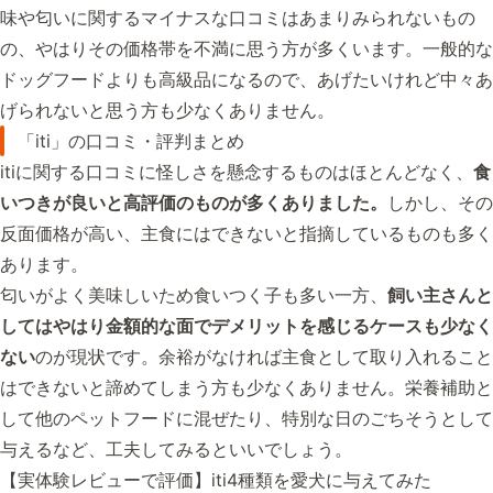
味や匂いに関するマイナスな口コミはあまりみられないもの
の、やはりその価格帯を不満に思う方が多くいます。一般的な
ドッグフードよりも高級品になるので、あげたいけれど中々あ
げられないと思う方も少なくありません。
「iti」の口コミ・評判まとめ
itiに関する口コミに怪しさを懸念するものはほとんどなく、
食
いつきが良いと高評価のものが多くありました。
しかし、その
反面価格が高い、主食にはできないと指摘しているものも多く
あります。
匂いがよく美味しいため食いつく子も多い一方、
飼い主さんと
してはやはり金額的な面でデメリットを感じるケースも少なく
ない
のが現状です。余裕がなければ主食として取り入れること
はできないと諦めてしまう方も少なくありません。栄養補助と
して他のペットフードに混ぜたり、特別な日のごちそうとして
与えるなど、工夫してみるといいでしょう。
【実体験レビューで評価】iti4種類を愛犬に与えてみた