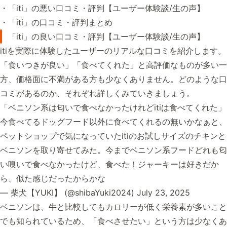
・「iti」の悪い口コミ・評判【ユーザー体験談/生の声】
・「iti」の口コミ・評判まとめ
「iti」の良い口コミ・評判【ユーザー体験談/生の声】
itiを実際に体験したユーザーのリアルな口コミを紹介します。
「食いつきが良い」「食べてくれた」と高評価なものが多い一
方、価格面に不満がある方も少なくありません。どのような口
コミがあるのか、それぞれ詳しくみていきましょう。
「ベニソン系は匂いで食べなかったけれどitiは食べてくれた」
今食べてるドッグフード以外に食べてくれるの無いかなぁと、
ペットショップで気になっていたitiのお試しサイズのチキンと
ベニソンを取り寄せてみた。今までベニソン系フードどれも匂
い嗅いで食べなかったけど、食べた！ジャーキーは好きだか
ら、似た感じだったからかな
— 柴犬【YUKI】 (@shibaYuki2024)
July 23, 2025
ベニソンは、牛と比較してもカロリーが低く栄養素が多いこと
でも知られているため、「食べさせたい」という方は少なくあ