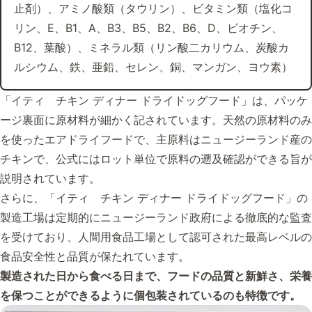
止剤）、アミノ酸類（タウリン）、ビタミン類（塩化コ
リン、E、B1、A、B3、B5、B2、B6、D、ビオチン、
B12、葉酸）、ミネラル類（リン酸二カリウム、炭酸カ
ルシウム、鉄、亜鉛、セレン、銅、マンガン、ヨウ素）
「イティ チキン ディナー ドライドッグフード」は、パッケ
ージ裏面に原材料が細かく記されています。天然の原材料のみ
を使ったエアドライフードで、主原料はニュージーランド産の
チキンで、公式にはロット単位で原料の遡及確認ができる旨が
説明されています。
さらに、「イティ チキン ディナー ドライドッグフード」の
製造工場は定期的にニュージーランド政府による徹底的な監査
を受けており、人間用食品工場として認可された最高レベルの
食品安全性と品質が保たれています。
製造された日から食べる日まで、フードの品質と新鮮さ、栄養
を保つことができるように個包装されているのも特徴です。