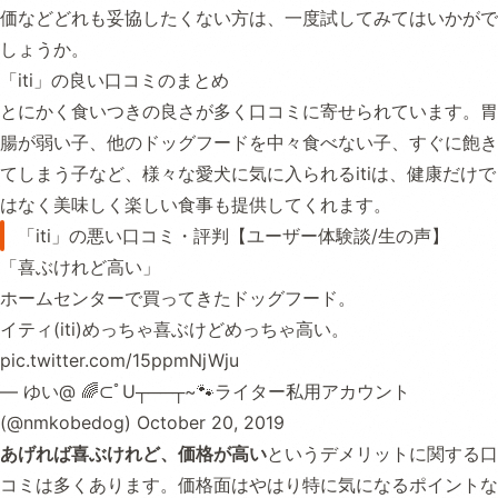
価などどれも妥協したくない方は、一度試してみてはいかがで
しょうか。
「iti」の良い口コミのまとめ
とにかく食いつきの良さが多く口コミに寄せられています。胃
腸が弱い子、他のドッグフードを中々食べない子、すぐに飽き
てしまう子など、様々な愛犬に気に入られるitiは、健康だけで
はなく美味しく楽しい食事も提供してくれます。
「iti」の悪い口コミ・評判【ユーザー体験談/生の声】
「喜ぶけれど高い」
ホームセンターで買ってきたドッグフード。
イティ(iti)めっちゃ喜ぶけどめっちゃ高い。
pic.twitter.com/15ppmNjWju
— ゆい@ 🌈⊂ﾟU┬──┬~🐾ライター私用アカウント
(@nmkobedog)
October 20, 2019
あげれば喜ぶけれど、価格が高い
というデメリットに関する口
コミは多くあります。価格面はやはり特に気になるポイントな