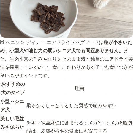
iti ベニソン ディナー エアドライドッグフードは
粒が小さいた
め、小型犬や噛む力の弱いシニア犬でも問題ありません。
ま
た、生肉本来の旨みや香りをそのまま残す独自のエアドライ製
法を採用しているので、食にこだわりがある子でも食いつきが
良いのがポイントです。
おすすめの
理由
犬のタイプ
小型～シニ
柔らかくしっとりとした質感で噛みやすい
ア犬
美しい毛並
チキンや亜麻仁に含まれるオメガ3・オメガ6脂肪
みを保ちた
酸は、皮膚や被毛の健康にも寄与する