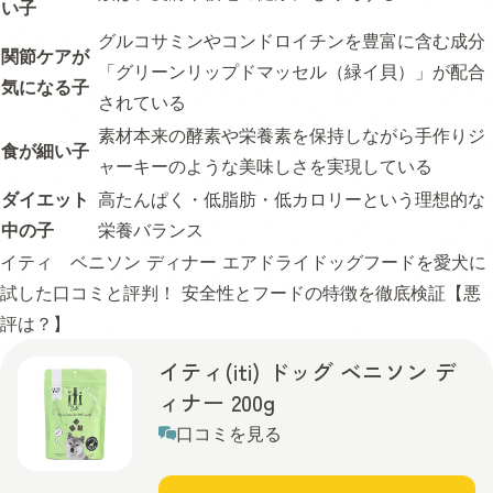
い子
グルコサミンやコンドロイチンを豊富に含む成分
関節ケアが
「グリーンリップドマッセル（緑イ貝）」が配合
気になる子
されている
素材本来の酵素や栄養素を保持しながら手作りジ
食が細い子
ャーキーのような美味しさを実現している
ダイエット
高たんぱく・低脂肪・低カロリーという理想的な
中の子
栄養バランス
イティ ベニソン ディナー エアドライドッグフードを愛犬に
試した口コミと評判！ 安全性とフードの特徴を徹底検証【悪
評は？】
イティ(iti) ドッグ ベニソン デ
ィナー 200g
口コミを見る