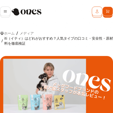
Ones
メニュー
ログイン
カ
ホーム
メディア
iti（イティ）はどれがおすすめ？人気タイプの口コミ・安全性・原材
料を徹底検証