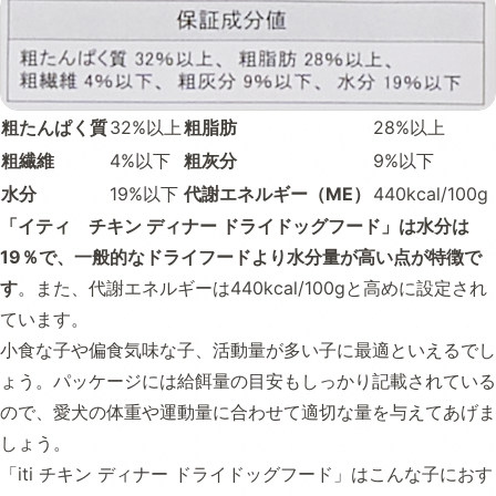
粗たんぱく質
32%以上
粗脂肪
28%以上
粗繊維
4%以下
粗灰分
9%以下
水分
19%以下
代謝エネルギー（ME）
440kcal/100g
「イティ チキン ディナー ドライドッグフード」は水分は
19％で、一般的なドライフードより水分量が高い点が特徴で
す
。また、代謝エネルギーは440kcal/100gと高めに設定され
ています。
小食な子や偏食気味な子、活動量が多い子に最適といえるでし
ょう。パッケージには給餌量の目安もしっかり記載されている
ので、愛犬の体重や運動量に合わせて適切な量を与えてあげま
しょう。
「iti チキン ディナー ドライドッグフード」はこんな子におす