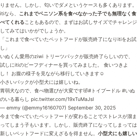
りません。しかし、匂いでダメというケースも多くあります。
itiなら、
これまでベニソン系を食べなかった子でも無理なく食
べてくれる
こともあるので、まずはお試しサイズでチャレンジ
してみてはいかがでしょうか。
「これまで食べていたペットフードが販売終了になりitiをお試
し」
いぬくん愛用のziwi トリーツパックが販売終了らしいので、
試しにitiのビーフディナーを買ってみました。 食いつきよ
し！ お腹の様子を見ながら移行していきます☺️
小さいパックが小型犬には嬉しいね。
胃弱犬なので、食べ物選びが大変です🤣
#トイプードル
#いぬ
のいる暮らし
pic.twitter.com/19xTuMaJsI
— emmy (@emmy16160707)
September 30, 2025
今まで食べていたペットフードが変わることでストレスが溜ま
ってしまう子もいます。しかし、販売終了になってしまっては
新しいペットフードに変えざるを得ません。
小型犬にも嬉しい