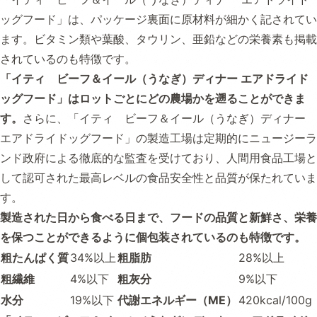
ッグフード」は、パッケージ裏面に原材料が細かく記されてい
ます。ビタミン類や葉酸、タウリン、亜鉛などの栄養素も掲載
されているのも特徴です。
「イティ ビーフ＆イール（うなぎ）ディナー エアドライド
ッグフード」はロットごとにどの農場かを遡ることができま
す。
さらに、「イティ ビーフ＆イール（うなぎ）ディナー
エアドライドッグフード」の製造工場は定期的にニュージーラ
ンド政府による徹底的な監査を受けており、人間用食品工場と
して認可された最高レベルの食品安全性と品質が保たれていま
す。
製造された日から食べる日まで、フードの品質と新鮮さ、栄養
を保つことができるように個包装されているのも特徴です。
粗たんぱく質
34%以上
粗脂肪
28%以上
粗繊維
4%以下
粗灰分
9%以下
水分
19%以下
代謝エネルギー（ME）
420kcal/100g