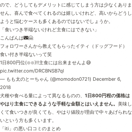
ので、どうしてもデメリットに感じてしまう方は少なくありま
せん。喜んで食べてくれるのは嬉しいけれど、高いからどうし
ようと悩むケースも多くあるのではないでしょうか。
「食いつき半端ないけれど主食にはできない」
こんばんは🌃🤗
フォロワーさんから教えてもらったイティ（ドッグフード）
食い付き半端ないって笑
1日800円位(⊙⊙)‼主食には出来ませんよ😅
pic.twitter.com/DRCBNSB7ql
— もも太のとーちゃん (@momodon0721)
December 6,
2018
犬種や食べる量によって異なるものの、
1日800円程の価格は
やはり主食にできるような手軽な金額とはいえません。
美味し
くて食いつきが良くても、やはり値段が理由で中々あげられな
いという方も多くいます。
「iti」の悪い口コミのまとめ