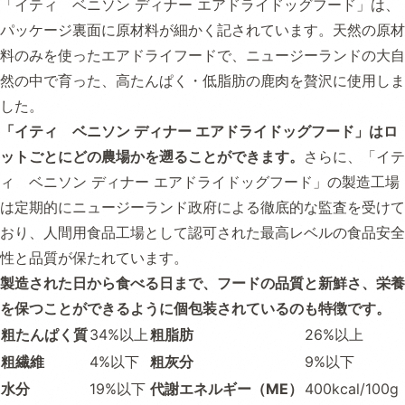
「イティ ベニソン ディナー エアドライドッグフード」は、
パッケージ裏面に原材料が細かく記されています。天然の原材
料のみを使ったエアドライフードで、ニュージーランドの大自
然の中で育った、高たんぱく・低脂肪の鹿肉を贅沢に使用しま
した。
「イティ ベニソン ディナー エアドライドッグフード」はロ
ットごとにどの農場かを遡ることができます。
さらに、「イテ
ィ ベニソン ディナー エアドライドッグフード」の製造工場
は定期的にニュージーランド政府による徹底的な監査を受けて
おり、人間用食品工場として認可された最高レベルの食品安全
性と品質が保たれています。
製造された日から食べる日まで、フードの品質と新鮮さ、栄養
を保つことができるように個包装されているのも特徴です。
粗たんぱく質
34%以上
粗脂肪
26%以上
粗繊維
4%以下
粗灰分
9%以下
水分
19%以下
代謝エネルギー（ME）
400kcal/100g