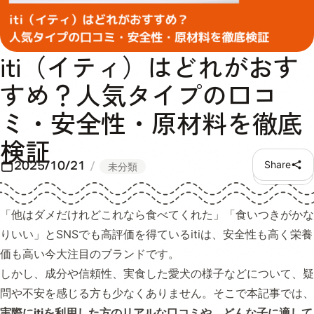
iti（イティ）はどれがおす
すめ？人気タイプの口コ
ミ・安全性・原材料を徹底
検証
2025/10/21
Share
未分類
「他はダメだけれどこれなら食べてくれた」「食いつきがかな
りいい」とSNSでも高評価を得ているitiは、安全性も高く栄養
価も高い今大注目のブランドです。
しかし、成分や信頼性、実食した愛犬の様子などについて、疑
問や不安を感じる方も少なくありません。そこで本記事では、
実際にitiを利用した方のリアルな口コミや、どんな子に適して