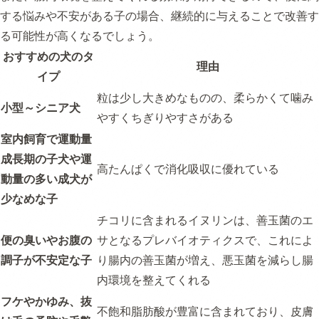
する悩みや不安がある子の場合、継続的に与えることで改善す
る可能性が高くなるでしょう。
おすすめの犬のタ
理由
イプ
粒は少し大きめなものの、柔らかくて噛み
小型～シニア犬
やすくちぎりやすさがある
室内飼育で運動量
成長期の子犬や運
高たんぱくで消化吸収に優れている
動量の多い成犬が
少なめな子
チコリに含まれるイヌリンは、善玉菌のエ
便の臭いやお腹の
サとなるプレバイオティクスで、これによ
調子が不安定な子
り腸内の善玉菌が増え、悪玉菌を減らし腸
内環境を整えてくれる
フケやかゆみ、抜
不飽和脂肪酸が豊富に含まれており、皮膚