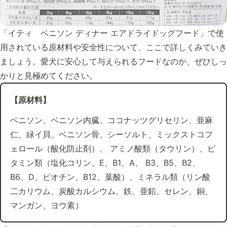
「イティ ベニソン ディナー エアドライドッグフード」で使
用されている原材料や安全性について、ここで詳しくみていき
ましょう。愛犬に安心して与えられるフードなのか、ぜひしっ
かりと見極めてください。
【原材料】
ベニソン、ベニソン内臓、ココナッツグリセリン、亜麻
仁、緑イ貝、ベニソン骨、シーソルト、ミックストコフ
ェロール（酸化防止剤）、 アミノ酸類（タウリン）、ビ
タミン類（塩化コリン、E、B1、A、 B3、B5、B2、
B6、D、ビオチン、B12、葉酸）、ミネラル類（リン酸
二カリウム、炭酸カルシウム、鉄、亜鉛、セレン、銅、
マンガン、ヨウ素）