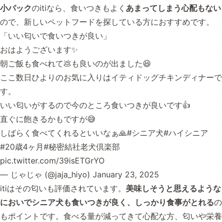
小パック
のitiなら、食いつきもよく
あまってしまう心配もない
ので、新しいペットフードを探している方におすすめです。
「いい匂いで食いつきが良い」
おはようございます✨
朝ご飯も食べれて💩も良いのが出ました😆
ここ数日ひよりのお気に入りはイティドッグチキンディナーで
す。
いい匂いがするので今のところ食いつきが良いです👍
直ぐに飽きるかもですが😅
しばらく食べてくれるといいなぁ🙏
#シニア犬
#ハイシニア
#20歳4ヶ月
#秘密結社老犬倶楽部
pic.twitter.com/39isETGrYO
— じゃじゃ (@jaja_hiyo)
January 23, 2025
itiはその匂いも評価されています。
美味しそうと思えるような
においでシニア犬も食いつきが良く、しっかり食事がとれる
の
もポイントです。食べる量が減ってきて心配な方、匂いや栄養