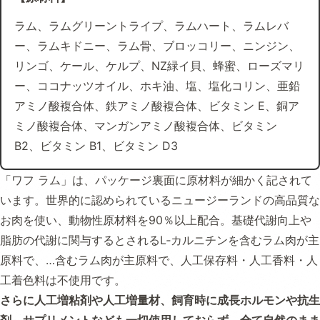
ラム、ラムグリーントライプ、ラムハート、ラムレバ
ー、ラムキドニー、ラム骨、ブロッコリー、ニンジン、
リンゴ、ケール、ケルプ、NZ緑イ貝、蜂蜜、ローズマリ
ー、ココナッツオイル、ホキ油、塩、塩化コリン、亜鉛
アミノ酸複合体、鉄アミノ酸複合体、ビタミン E、銅ア
ミノ酸複合体、マンガンアミノ酸複合体、ビタミン
B2、ビタミン B1、ビタミン D3
「ワフ ラム」は、パッケージ裏面に原材料が細かく記されて
います。世界的に認められているニュージーランドの高品質な
お肉を使い、動物性原材料を90％以上配合。基礎代謝向上や
脂肪の代謝に関与するとされるL‐カルニチンを含むラム肉が主
原料で、…含むラム肉が主原料で、人工保存料・人工香料・人
工着色料は不使用です。
さらに人工増粘剤や人工増量材、飼育時に成長ホルモンや抗生
剤、サプリメントなども一切使用しておらず、全て自然のまま