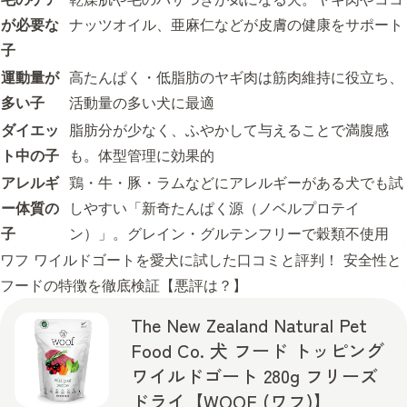
が必要な
ナッツオイル、亜麻仁などが皮膚の健康をサポート
子
運動量が
高たんぱく・低脂肪のヤギ肉は筋肉維持に役立ち、
多い子
活動量の多い犬に最適
ダイエッ
脂肪分が少なく、ふやかして与えることで満腹感
ト中の子
も。体型管理に効果的
アレルギ
鶏・牛・豚・ラムなどにアレルギーがある犬でも試
ー体質の
しやすい「新奇たんぱく源（ノベルプロテイ
子
ン）」。グレイン・グルテンフリーで穀類不使用
ワフ ワイルドゴートを愛犬に試した口コミと評判！ 安全性と
フードの特徴を徹底検証【悪評は？】
The New Zealand Natural Pet
Food Co. 犬 フード トッピング
ワイルドゴート 280g フリーズ
ドライ【WOOF (ワフ)】