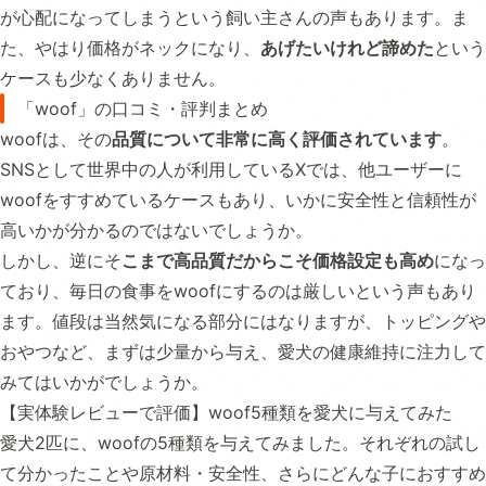
が心配になってしまうという飼い主さんの声もあります。ま
た、やはり価格がネックになり、
あげたいけれど諦めた
という
ケースも少なくありません。
「woof」の口コミ・評判まとめ
woofは、その
品質について非常に高く評価されています
。
SNSとして世界中の人が利用しているXでは、他ユーザーに
woofをすすめているケースもあり、いかに安全性と信頼性が
高いかが分かるのではないでしょうか。
しかし、逆にそ
こまで高品質だからこそ価格設定も高め
になっ
ており、毎日の食事をwoofにするのは厳しいという声もあり
ます。値段は当然気になる部分にはなりますが、トッピングや
おやつなど、まずは少量から与え、愛犬の健康維持に注力して
みてはいかがでしょうか。
【実体験レビューで評価】woof5種類を愛犬に与えてみた
愛犬2匹に、woofの5種類を与えてみました。それぞれの試し
て分かったことや原材料・安全性、さらにどんな子におすすめ