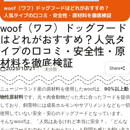
woof（ワフ）ドッグフード
はどれがおすすめ？人気タ
イプの口コミ・安全性・原
材料を徹底検証
2025/10/21
Share
未分類
ニュージーランド産の原材料を使用したwoofは、
90%以上動
物性原材料
です。元々肉食動物だった犬に合ったフードを提供
しており、飼育時には成長ホルモンやサプリメントなども一切
使用していない安全・安心のドッグフードとなっています。
そんなwoofは、「人気はあるけれど本当に安全？」「どんな
ドッグフードなのかよくわからない」と疑問を感じる飼い主さ