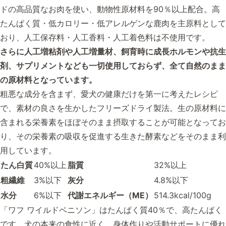
ドの高品質なお肉を使い、動物性原材料を90％以上配合。高
たんぱく質・低カロリー・低アレルゲンな鹿肉を主原料として
おり、人工保存料・人工香料・人工着色料は不使用です。
さらに人工増粘剤や人工増量材、飼育時に成長ホルモンや抗生
剤、サプリメントなども一切使用しておらず、全て自然のまま
の原材料となっています。
粗悪な成分を含まず、愛犬の健康だけを第一に考えたレシピ
で、素材の良さを生かしたフリーズドライ製法。生の原材料に
含まれる栄養素をほぼそのまま摂取することが可能となってお
り、その栄養素の吸収を促進する生きた酵素などをそのまま利
用しています。
たん白質
40%以上
脂質
32%以上
粗繊維
3%以下
灰分
4.8%以下
水分
6%以下
代謝エネルギー（ME）
514.3kcal/100g
「ワフ ワイルドベニソン」はたんぱく質40％で、高たんぱく
です。犬の本来の食性に近く、身体作りや活動サポートに優れ