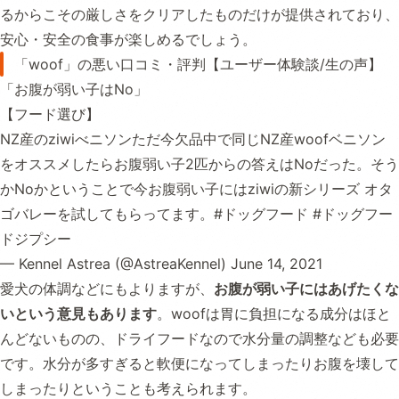
るからこその厳しさをクリアしたものだけが提供されており、
安心・安全の食事が楽しめるでしょう。
「woof」の悪い口コミ・評判【ユーザー体験談/生の声】
「お腹が弱い子はNo」
【フード選び】
NZ産のziwiべニソンただ今欠品中で同じNZ産woofベニソン
をオススメしたらお腹弱い子2匹からの答えはNoだった。そう
かNoかということで今お腹弱い子にはziwiの新シリーズ オタ
ゴバレーを試してもらってます。
#ドッグフード
#ドッグフー
ドジプシー
— Kennel Astrea (@AstreaKennel)
June 14, 2021
愛犬の体調などにもよりますが、
お腹が弱い子にはあげたくな
いという意見もあります
。woofは胃に負担になる成分はほと
んどないものの、ドライフードなので水分量の調整なども必要
です。水分が多すぎると軟便になってしまったりお腹を壊して
しまったりということも考えられます。