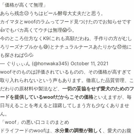
「価格が高くて無理」
あらら残念😥うちはビール酵母大丈夫だと思う。
カイマタとwoofのラムってフード見つけたのでお知らせです
👍でもバカ高くてウチは無理😱💦。
今のところ仕方なくK9(これも高額だわね、手作りの方がむし
ろリーズナブルかも😅)とナチュラルナースあたりかな😞他に
も探さねば💦💦
— ぐりぃぃん (@honwaka345)
October 11, 2021
woofそのものは評価されているものの、その価格が高すぎて
取り入れられないという声もあります。徹底した品質管理、こ
だわりの原材料や製法など、
一切の妥協をせず愛犬のためのフ
ードを提供しているwoofだからこその価格
といえますが、毎
日与えることを考えると躊躇してしまう方も少なくありませ
ん。
「woof」の悪い口コミのまとめ
ドライフードのwoofは、
水分量の調整が難しく
、愛犬のお腹