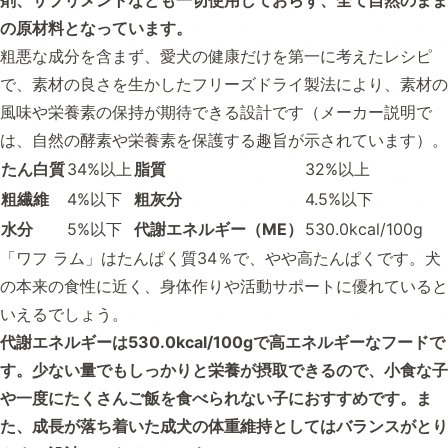
の原材料となっています。
粗悪な成分を含まず、愛犬の健康だけを第一に考えたレシピ
で、素材の良さを生かしたフリーズドライ製法により、素材の
風味や栄養素の保持が期待できる設計です（メーカー説明で
は、自然の酵素や栄養素を保護する趣旨が示されています）。
たん白質
34%以上
脂質
32%以上
粗繊維
4%以下
粗灰分
4.5%以下
水分
5%以下
代謝エネルギー（ME）
530.0kcal/100g
「ワフ ラム」はたんぱく質34％で、やや高たんぱくです。犬
の本来の食性に近く、身体作りや活動サポートに優れていると
いえるでしょう。
代謝エネルギーは530.0kcal/100gで高エネルギーなフードで
す。少ない量でもしっかりと栄養が摂取できるので、小食な子
や一度にたくさんご飯を食べられない子におすすめです。ま
た、成長が落ち着いた成犬の体重維持としてはバランスがとり