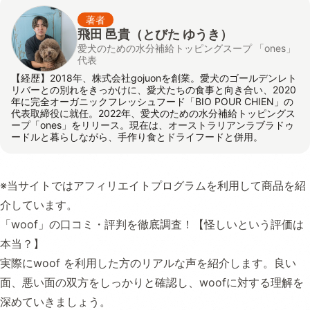
著者
飛田 邑貴
（とびた ゆうき）
愛犬のための水分補給トッピングスープ 「ones」
代表
【経歴】2018年、株式会社gojuonを創業。愛犬のゴールデンレト
リバーとの別れをきっかけに、愛犬たちの食事と向き合い、2020
年に完全オーガニックフレッシュフード「BIO POUR CHIEN」の
代表取締役に就任。2022年、愛犬のための水分補給トッピングス
ープ「ones」をリリース。現在は、オーストラリアンラブラドゥ
ードルと暮らしながら、手作り食とドライフードと併用。
※当サイトではアフィリエイトプログラムを利用して商品を紹
介しています。
「woof」の口コミ・評判を徹底調査！【怪しいという評価は
本当？】
実際にwoof を利用した方のリアルな声を紹介します。良い
面、悪い面の双方をしっかりと確認し、woofに対する理解を
深めていきましょう。