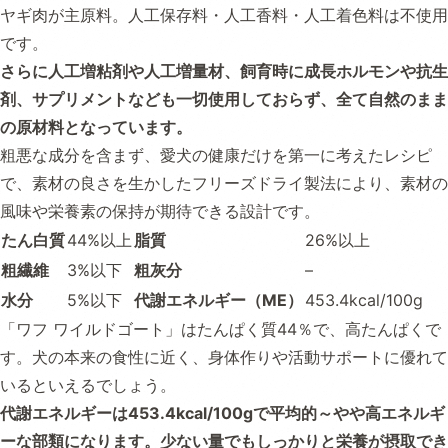
ヤギ肉が主原料。人工保存料・人工香料・人工着色料は不使用
です。
さらに人工増粘剤や人工増量材、飼育時に成長ホルモンや抗生
剤、サプリメントなども一切使用しておらず、全て自然のまま
の原材料となっています。
粗悪な成分を含まず、愛犬の健康だけを第一に考えたレシピ
で、素材の良さを生かしたフリーズドライ製法により、素材の
風味や栄養素の保持が期待できる設計です。
たん白質
44%以上
脂質
26%以上
粗繊維
3%以下
粗灰分
–
水分
5%以下
代謝エネルギー（ME）
453.4kcal/100g
「ワフ ワイルドゴート」はたんぱく質44％で、高たんぱくで
す。犬の本来の食性に近く、身体作りや活動サポートに優れて
いるといえるでしょう。
代謝エネルギーは453.4kcal/100gで平均的～やや高エネルギ
ーな部類になります。少ない量でもしっかりと栄養が摂取でき