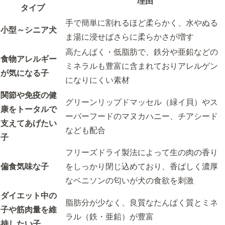
理由
タイプ
手で簡単に割れるほど柔らかく、水やぬる
小型～シニア犬
ま湯に浸せばさらに柔らかさが増す
高たんぱく・低脂肪で、鉄分や亜鉛などの
食物アレルギー
ミネラルも豊富に含まれておりアレルゲン
が気になる子
になりにくい素材
関節や免疫の健
グリーンリップドマッセル（緑イ貝）やス
康をトータルで
ーパーフードのマヌカハニー、チアシード
支えてあげたい
なども配合
子
フリーズドライ製法によって生の肉の香り
偏食気味な子
をしっかり閉じ込めており、香ばしく濃厚
なベニソンの匂いが犬の食欲を刺激
ダイエット中の
脂肪分が少なく、良質なたんぱく質とミネ
子や筋肉量を維
ラル（鉄・亜鉛）が豊富
持したい子