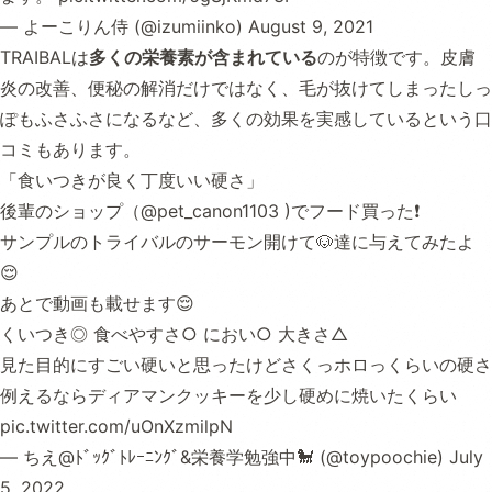
— よーこりん侍 (@izumiinko)
August 9, 2021
TRAIBALは
多くの栄養素が含まれている
のが特徴です。皮膚
炎の改善、便秘の解消だけではなく、毛が抜けてしまったしっ
ぽもふさふさになるなど、多くの効果を実感しているという口
コミもあります。
「食いつきが良く丁度いい硬さ」
後輩のショップ（
@pet_canon1103
)でフード買った❗️
サンプルのトライバルのサーモン開けて🐶達に与えてみたよ
😌
あとで動画も載せます😌
くいつき◎ 食べやすさ○ におい○ 大きさ△
見た目的にすごい硬いと思ったけどさくっホロっくらいの硬さ
例えるならディアマンクッキーを少し硬めに焼いたくらい
pic.twitter.com/uOnXzmilpN
— ちえ@ﾄﾞｯｸﾞﾄﾚｰﾆﾝｸﾞ&栄養学勉強中🐩 (@toypoochie)
July
5, 2022