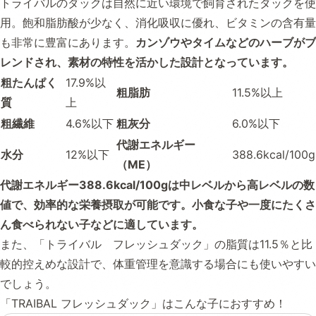
トライバルのダックは自然に近い環境で飼育されたダックを使
用。飽和脂肪酸が少なく、消化吸収に優れ、ビタミンの含有量
も非常に豊富にあります。
カンゾウやタイムなどのハーブがブ
レンドされ、素材の特性を活かした設計となっています。
粗たんぱく
17.9%以
粗脂肪
11.5%以上
質
上
粗繊維
4.6%以下
粗灰分
6.0%以下
代謝エネルギー
水分
12%以下
388.6kcal/100g
（ME）
代謝エネルギー388.6kcal/100gは中レベルから高レベルの数
値で、効率的な栄養摂取が可能です。小食な子や一度にたくさ
ん食べられない子などに適しています。
また、「トライバル フレッシュダック」の脂質は11.5％と比
較的控えめな設計で、体重管理を意識する場合にも使いやすい
でしょう。
「TRAIBAL フレッシュダック」はこんな子におすすめ！