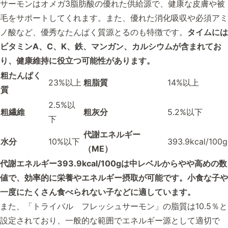
サーモンはオメガ3脂肪酸の優れた供給源で、健康な皮膚や被
毛をサポートしてくれます。また、優れた消化吸収や必須アミ
ノ酸など、優秀なたんぱく質源とるのも特徴です。
タイムには
ビタミンA、C、K、鉄、マンガン、カルシウムが含まれてお
り、健康維持に役立つ可能性があります。
粗たんぱく
23%以上
粗脂質
14%以上
質
2.5%以
粗繊維
粗灰分
5.2%以下
下
代謝エネルギー
水分
10%以下
393.9kcal/100g
（ME）
代謝エネルギー393.9kcal/100gは中レベルからやや高めの数
値で、効率的に栄養やエネルギー摂取が可能です。小食な子や
一度にたくさん食べられない子などに適しています。
また、「トライバル フレッシュサーモン」の脂質は10.5％と
設定されており、一般的な範囲でエネルギー源として適切で