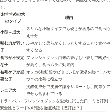
す。
おすすめの犬
理由
のタイプ
スリムな小粒タイプでも硬さがあるので食べ応
小型～成犬
え十分
噛む力が弱い
ふやかして柔らかくしっとりすることで食べや
子
すくなる
食欲が不安定
フレッシュダック由来の香ばしい香りで嗜好性
な子
が高く、食べムラに効果的
被毛ケアが必
オメガ6脂肪酸やビタミンEが保湿を助け、パサ
要な子
つきの改善に役立つ
抗酸化成分で皮膚代謝をサポートし、関節ケア
シニア犬
成分も含まれている
トライバル フレッシュダックを愛犬に試した口コミと評判！
安全性とフードの特徴を徹底検証【悪評は？】