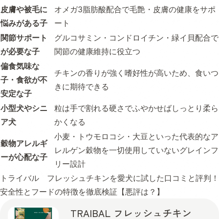
皮膚や被毛に
オメガ3脂肪酸配合で毛艶・皮膚の健康をサポ
悩みがある子
ート
関節サポート
グルコサミン・コンドロイチン・緑イ貝配合で
が必要な子
関節の健康維持に役立つ
偏食気味な
チキンの香りが強く嗜好性が高いため、食いつ
子・食欲が不
きに期待できる
安定な子
小型犬やシニ
粒は手で割れる硬さでふやかせばしっとり柔ら
ア犬
かくなる
小麦・トウモロコシ・大豆といった代表的なア
穀物アレルギ
レルゲン穀物を一切使用していないグレインフ
ーが心配な子
リー設計
トライバル フレッシュチキンを愛犬に試した口コミと評判！
安全性とフードの特徴を徹底検証【悪評は？】
TRAIBAL フレッシュチキン