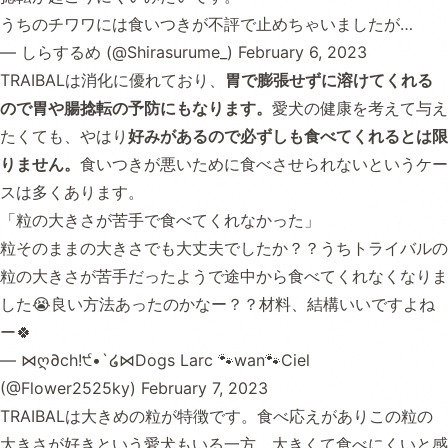
うちのチワワには食いつきが不評で止めちゃいましたが…
— しらするめ (@Shirasurume_)
February 6, 2023
TRAIBALは消化に優れており、
胃で膨張せずに溶けてくれる
ので胃や腸捻転の予防にもなります。
愛犬の健康を考えて与え
たくても、やはり
好みがあるので必ずしも食べてくれるとは限
りません。
食いつきが悪いために食べさせられないというケー
スは多くあります。
「粒の大きさが苦手で食べてくれなかった」
粒そのままの大きさでも大丈夫でしたか？？うちトライバルの
粒の大きさが苦手だったようで途中から食べてくれなくなりま
した😭良い方法あったのかなー？？材料、結構いいですよね
ー🍀
— ⋈ღ∂ch!੯•`໒⋈Dogs Larc 🐾wan🐾Ciel
(@Flower2525ky)
February 7, 2023
TRAIBALは大きめの粒が特徴です。食べ応えがありこの粒の
大きさが好きという愛犬もいる一方、大きくて食べにくいと感