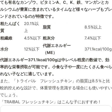
ても有名なカンゾウ、ビタミンA、C、K、鉄、マンガンとカ
ルシウムが豊富に含まれているタイムなど様々なハーブもブレ
ンドされているのが特徴です。
粗たんぱく
20.1%以
脂質
8.5%以上
質
上
粗繊維
4.5%以下
粗灰分
7.4%以下
代謝エネルギー
水分
12%以下
371.1kcal/100g
（ME）
代謝エネルギー371.1kcal/100gは中レベル程度の数値で、効
率的な栄養摂取が可能です。小食な子や一度にたくさん食べら
れない子などに適しています。
また、「トライバル フレッシュチキン」の脂質は8.5％と比
較的控えめな設計で、体重管理を意識する場合にも使いやすい
でしょう。
「TRAIBAL フレッシュチキン」はこんな子におすすめ！