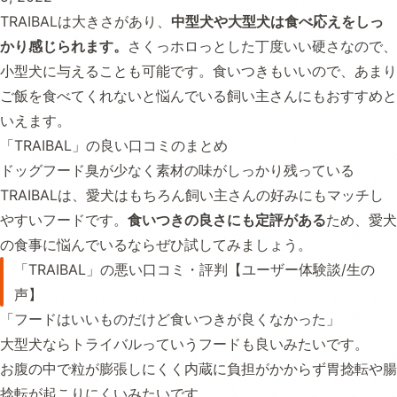
TRAIBALは大きさがあり、
中型犬や大型犬は食べ応えをしっ
かり感じられます。
さくっホロっとした丁度いい硬さなので、
小型犬に与えることも可能です。食いつきもいいので、あまり
ご飯を食べてくれないと悩んでいる飼い主さんにもおすすめと
いえます。
「TRAIBAL」の良い口コミのまとめ
ドッグフード臭が少なく素材の味がしっかり残っている
TRAIBALは、愛犬はもちろん飼い主さんの好みにもマッチし
やすいフードです。
食いつきの良さにも定評がある
ため、愛犬
の食事に悩んでいるならぜひ試してみましょう。
「TRAIBAL」の悪い口コミ・評判【ユーザー体験談/生の
声】
「フードはいいものだけど食いつきが良くなかった」
大型犬ならトライバルっていうフードも良いみたいです。
お腹の中で粒が膨張しにくく内蔵に負担がかからず胃捻転や腸
捻転が起こりにくいみたいです。