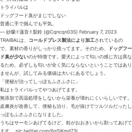
トライバルは
ドッグフード臭がまじでしない
普通に手で掴んでも平気。
— 紗蘭✌︎蓮音✌︎梨鈴 (@Cqncqn03S)
February 7, 2023
TRAIBALは、
コールドプレス製法により加工
されているの
で、素材の香りがしっかり残ってます。そのため、
ドッグフー
ド臭が少ない
のが特徴です。愛犬によって匂いの感じ方は異な
るため、必ずしも匂いが全く気にならないということではあり
ませんが、試してみる価値は大いにあるでしょう。
「便秘が治ってしっぽもふさふさに」
私はトライバルってやつあげてます。
無添加で高温処理をしないから栄養が壊れにくいらしいです。
皮膚炎が改善して、便秘も治り、毛が抜けてツルツルだったし
っぽもふさふさになりました。
うちはサーモンあげてるけど、粒がおおきいから割ってあげて
ます。
pic.twitter.com/6gSjKmd73I