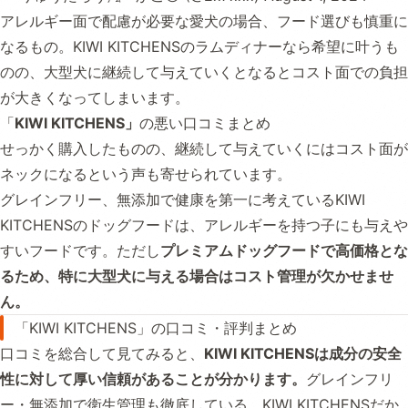
アレルギー面で配慮が必要な愛犬の場合、フード選びも慎重に
なるもの。KIWI KITCHENSのラムディナーなら希望に叶うも
のの、大型犬に継続して与えていくとなるとコスト面での負担
が大きくなってしまいます。
「
KIWI KITCHENS」
の悪い口コミまとめ
せっかく購入したものの、継続して与えていくにはコスト面が
ネックになるという声も寄せられています。
グレインフリー、無添加で健康を第一に考えているKIWI
KITCHENSのドッグフードは、アレルギーを持つ子にも与えや
すいフードです。ただし
プレミアムドッグフードで高価格とな
るため、特に大型犬に与える場合はコスト管理が欠かせませ
ん。
「KIWI KITCHENS」の口コミ・評判まとめ
口コミを総合して見てみると、
KIWI KITCHENSは成分の安全
性に対して厚い信頼があることが分かります。
グレインフリ
ー・無添加で衛生管理も徹底している、KIWI KITCHENSだか