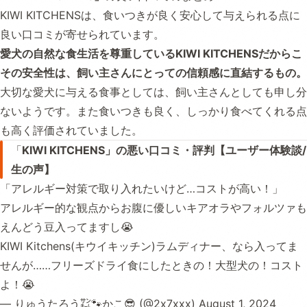
KIWI KITCHENSは、食いつきが良く安心して与えられる点に
良い口コミが寄せられています。
愛犬の自然な食生活を尊重しているKIWI KITCHENSだからこ
その安全性は、飼い主さんにとっての信頼感に直結するもの。
大切な愛犬に与える食事としては、飼い主さんとしても申し分
ないようです。また食いつきも良く、しっかり食べてくれる点
も高く評価されていました。
「
KIWI KITCHENS」の悪い口コミ・評判【ユーザー体験談/
生の声】
「アレルギー対策で取り入れたいけど…コストが高い！」
アレルギー的な観点からお腹に優しいキアオラやフォルツァも
えんどう豆入ってますし😭
KIWI Kitchens(キウイキッチン)ラムディナー、なら入ってま
せんが……フリーズドライ食にしたときの！大型犬の！コスト
よ！😭
— りゅうたろう㌠🐾かこ😎 (@2x7xxx)
August 1, 2024