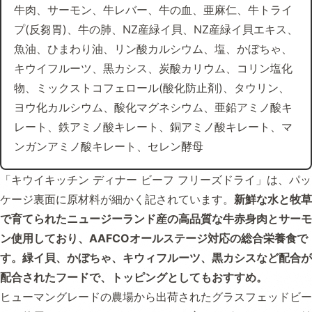
牛肉、サーモン、牛レバー、牛の血、亜麻仁、牛トライ
プ(反芻胃)、牛の肺、NZ産緑イ貝、NZ産緑イ貝エキス、
魚油、ひまわり油、リン酸カルシウム、塩、かぼちゃ、
キウイフルーツ、黒カシス、炭酸カリウム、コリン塩化
物、ミックストコフェロール(酸化防止剤)、タウリン、
ヨウ化カルシウム、酸化マグネシウム、亜鉛アミノ酸キ
レート、鉄アミノ酸キレート、銅アミノ酸キレート、マ
ンガンアミノ酸キレート、セレン酵母
「キウイキッチン ディナー ビーフ フリーズドライ」は、パッ
ケージ裏面に原材料が細かく記されています。
新鮮な水と牧草
で育てられたニュージーランド産の高品質な牛赤身肉とサーモ
ン使用しており、AAFCOオールステージ対応の総合栄養食で
す。緑イ貝、かぼちゃ、キウィフルーツ、黒カシスなど配合が
配合されたフードで、トッピングとしてもおすすめ。
ヒューマングレードの農場から出荷されたグラスフェッドビー