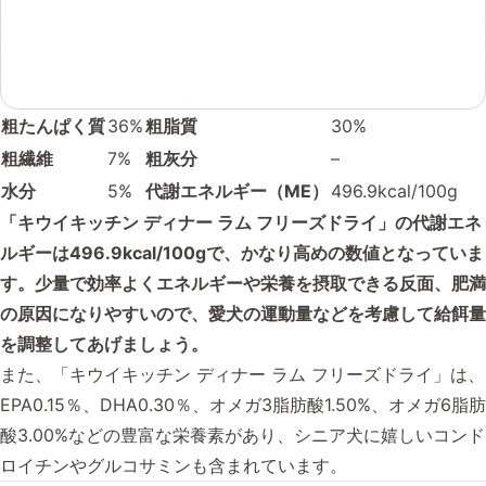
粗たんぱく質
36%
粗脂質
30%
粗繊維
7%
粗灰分
–
水分
5%
代謝エネルギー（ME）
496.9kcal/100g
「キウイキッチン ディナー ラム フリーズドライ」の代謝エネ
ルギーは496.9kcal/100gで、かなり高めの数値となっていま
す。少量で効率よくエネルギーや栄養を摂取できる反面、肥満
の原因になりやすいので、愛犬の運動量などを考慮して給餌量
を調整してあげましょう。
また、「キウイキッチン ディナー ラム フリーズドライ」は、
EPA0.15％、DHA0.30％、オメガ3脂肪酸1.50%、オメガ6脂肪
酸3.00%などの豊富な栄養素があり、シニア犬に嬉しいコンド
ロイチンやグルコサミンも含まれています。