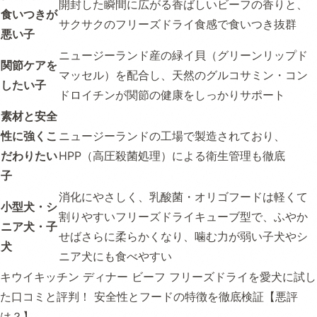
開封した瞬間に広がる香ばしいビーフの香りと、
食いつきが
サクサクのフリーズドライ食感で食いつき抜群
悪い子
ニュージーランド産の緑イ貝（グリーンリップド
関節ケアを
マッセル）を配合し、天然のグルコサミン・コン
したい子
ドロイチンが関節の健康をしっかりサポート
素材と安全
性に強くこ
ニュージーランドの工場で製造されており、
だわりたい
HPP（高圧殺菌処理）による衛生管理も徹底
子
消化にやさしく、乳酸菌・オリゴフードは軽くて
小型犬・シ
割りやすいフリーズドライキューブ型で、ふやか
ニア犬・子
せばさらに柔らかくなり、噛む力が弱い子犬やシ
犬
ニア犬にも食べやすい
キウイキッチン ディナー ビーフ フリーズドライを愛犬に試し
た口コミと評判！ 安全性とフードの特徴を徹底検証【悪評
は？】