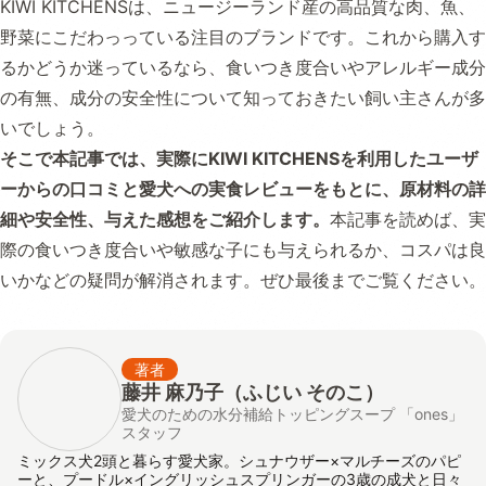
KIWI KITCHENSは、ニュージーランド産の高品質な肉、魚、
野菜にこだわっっている注目のブランドです。これから購入す
るかどうか迷っているなら、食いつき度合いやアレルギー成分
の有無、成分の安全性について知っておきたい飼い主さんが多
いでしょう。
そこで本記事では、実際にKIWI KITCHENSを利用したユーザ
ーからの口コミと愛犬への実食レビューをもとに、原材料の詳
細や安全性、与えた感想をご紹介します。
本記事を読めば、実
際の食いつき度合いや敏感な子にも与えられるか、コスパは良
いかなどの疑問が解消されます。ぜひ最後までご覧ください。
著者
藤井 麻乃子（ふじい そのこ）
愛犬のための水分補給トッピングスープ 「ones」
スタッフ
ミックス犬2頭と暮らす愛犬家。シュナウザー×マルチーズのパピ
ーと、プードル×イングリッシュスプリンガーの3歳の成犬と日々