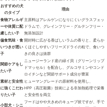
おすすめの犬
理由
のタイプ
食物アレルギ
主原料はアレルゲンになりにくいグラスフェッ
ーや体質に配
ドラムで、グレインフリー・グルテンフリー・
慮したい子
無添加設計
偏食気味・食
開封時に広がる香ばしいラムの香りと、柔らか
いつきが悪い
くほぐしやすいフリーズドライの粒で、食いつ
子
きの良さは抜群
ニュージーランド産の緑イ貝（グリーンリップ
関節ケアをし
ドマッセル）を配合し、グルコサミンやコンド
たい子
ロイチンなど関節サポート成分が豊富
素材と安全性
ヒューマングレードの原材料を使用し、
に強くこだわ
HPP（高圧殺菌）技術による非加熱処理で栄養
りたい子
と安全性を両立
フードはやや大きめのキューブ状ですが、手で
小型犬・シニ