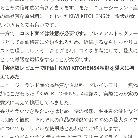
らこその信頼度の高さと言えます。また、ニュージーランド産
の高品質な原材料にこだわったKIWI KITCHENSは、愛犬の食
いつきもとても良いです。
一方で、
コスト面では注意が必要です。
プレミアムドッグフー
ドとして高価格帯に分類されるため、継続するならしっかりコ
スト管理しましょう。さまざまな口コミを参考にして、愛犬に
とって最適な選択をすることが大切です。
【実体験レビューで評価】KIWI KITCHENS4種類を愛犬に与
えてみた
ニュージーランド産の高品質な原材料、グレインフリー、無添
加にこだわった「KIWI KITCHENS」4種類を、実際にわが家の
愛犬に与えて検証してみました。
香りや食いつき度合いをはじめ、便の状態、毛並みの変化など
も細かく観察。それぞれの商品の特徴やおすすめの愛犬タイプ
についても、リアルな使用感とあわせてご紹介します。
・「キウイキッチン ディナー ビーフ フリーズドライ」を試し