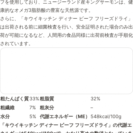
フを使用しており、ニュージーランド産キングサーモンは、健
康的なオメガ3脂肪酸の豊富な天然源です。
さらに、「キウイキッチン ディナー ビーフ フリーズドライ」
は出荷される前に細菌検査を行い、安全証明された場合のみ出
荷が可能になるなど、人間用の食品同様に出荷前検査が手順化
されています。
粗たんぱく質
33%
粗脂質
32%
粗繊維
7%
粗灰分
–
水分
5%
代謝エネルギー（ME）
548kcal/100g
「キウイキッチン ディナー ビーフ フリーズドライ」の代謝エ