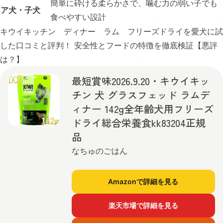
簡単に砕ける柔らかさで、噛む力の弱い子でも
ア犬・子犬
食べやすい設計
キウイキッチン ディナー ラム フリーズドライを愛犬に試
した口コミと評判！ 安全性とフードの特徴を徹底検証【悪評
は？】
最短賞味2026.9.20・キウイキッ
チン 犬 グラスフェッド ラムデ
ィナー 142g全年齢犬用フリーズ
ドライ総合栄養食kk83204正規
品
なちゅのごはん
Amazonで詳細を見る
楽天市場で詳細を見る